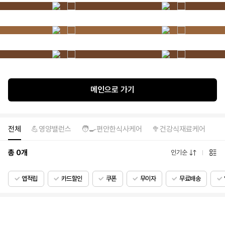
메인으로 가기
전체
💪영양밸런스
🧑‍🍳편안한식사케어
🥦건강식재료케어
총
0
개
인기순
앱적립
카드할인
쿠폰
무이자
무료배송