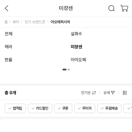
미쟝센
홈
뷰티
인기 브랜드관
아모레퍼시픽
전체
설화수
헤라
미쟝센
한율
아이오페
총
0
개
인기순
상세
앱적립
카드할인
쿠폰
무이자
무료배송