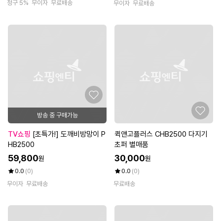
청구 5%
무이자
무료배송
무이자
무료배송
방송 중 구매가능
TV쇼핑
[초특가!] 도깨비방망이 P
퀵앤고플러스 CHB2500 다지기
HB2500
초퍼 별매품
59,800
30,000
원
원
0.0
(0)
0.0
(0)
무이자
무료배송
무료배송