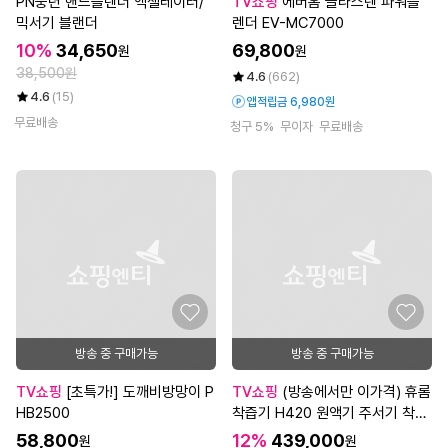
PN풍년 핸드블렌더 엑셀레이터/
TV쇼핑
에버홈 글라스텐 파워블
믹서기 블랜더
렌더 EV-MC7000
10%
34,650
69,800
원
원
38,500원
4.6
(662)
4.6
(15)
앱적립금 6,980원
무료배송
청구 5%
무이자
무료배송
방송 중 구매가능
방송 중 구매가능
TV쇼핑
[초특가!] 도깨비방망이 P
TV쇼핑
(방송에서만 이가격) 휴롬
HB2500
착즙기 H420 원액기 주서기 착즙
기
58,800
12%
439,000
원
원