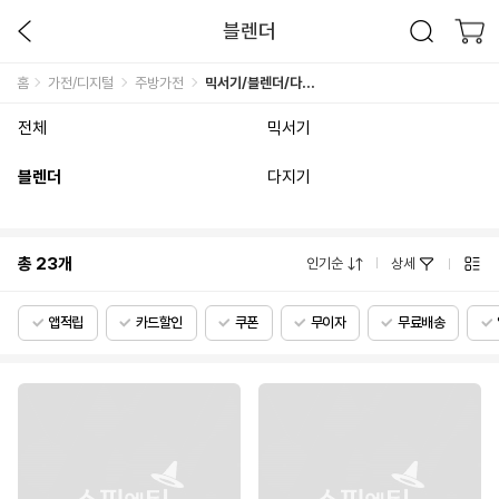
블렌더
홈
가전/디지털
주방가전
믹서기/블렌더/다지기
전체
믹서기
블렌더
다지기
총
23
개
인기순
상세
앱적립
카드할인
쿠폰
무이자
무료배송