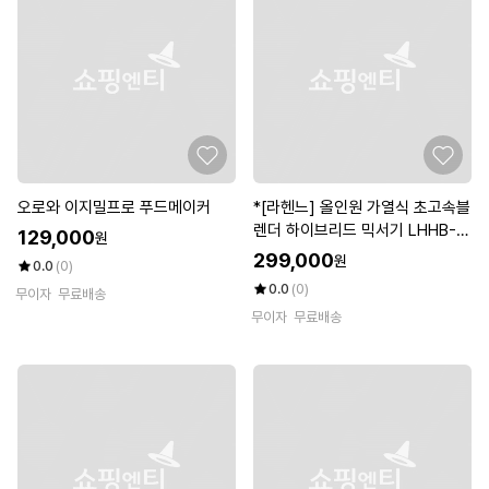
오로와 이지밀프로 푸드메이커
*[라헨느] 올인원 가열식 초고속블
렌더 하이브리드 믹서기 LHHB-8
129,000
원
000G
299,000
원
0.0
(0)
0.0
(0)
무이자
무료배송
무이자
무료배송