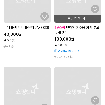
방송 중 구매가능
로페 블랙 미니 블렌더 JA-3838
TV쇼핑
벤하임 저소음 카페 초고
속 블렌더
48,800
원
199,000
원
5.0
(1)
5.0
(10)
무료배송
앱적립금 19,900원
무이자
무료배송