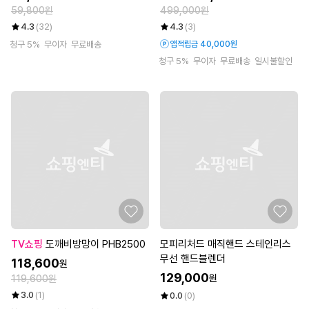
59,800원
499,000원
4.3
(32)
4.3
(3)
청구 5%
무이자
무료배송
앱적립금 40,000원
청구 5%
무이자
무료배송
일시불할인
TV쇼핑
도깨비방망이 PHB2500
모피리처드 매직핸드 스테인리스
무선 핸드블렌더
118,600
원
129,000
원
119,600원
3.0
(1)
0.0
(0)