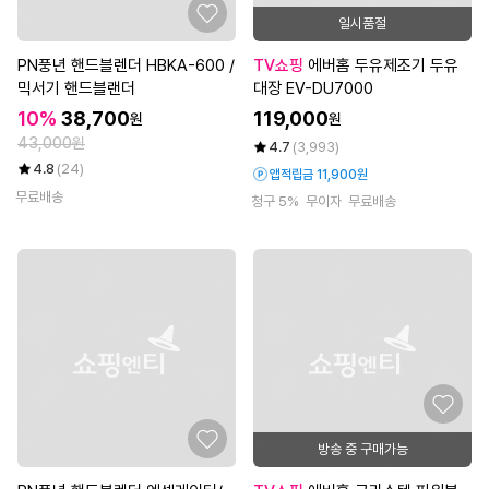
일시품절
PN풍년 핸드블렌더 HBKA-600 /
TV쇼핑
에버홈 두유제조기 두유
믹서기 핸드블랜더
대장 EV-DU7000
10%
38,700
119,000
원
원
43,000원
4.7
(3,993)
4.8
(24)
앱적립금 11,900원
무료배송
청구 5%
무이자
무료배송
방송 중 구매가능