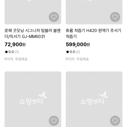
로페 굿모닝 시그니처 텀블러 블렌
휴롬 착즙기 H420 원액기 주서기
더/믹서기 GJ-MM6031
착즙기
72,900
599,000
원
원
0.0
(0)
0.0
(0)
무이자
무료배송
무이자
무료배송