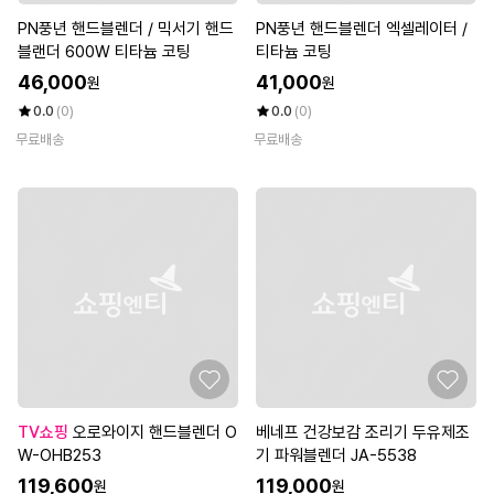
PN풍년 핸드블렌더 / 믹서기 핸드
PN풍년 핸드블렌더 엑셀레이터 /
블랜더 600W 티타늄 코팅
티타늄 코팅
46,000
41,000
원
원
0.0
(0)
0.0
(0)
무료배송
무료배송
TV쇼핑
오로와이지 핸드블렌더 O
베네프 건강보감 조리기 두유제조
W-OHB253
기 파워블렌더 JA-5538
119,600
119,000
원
원