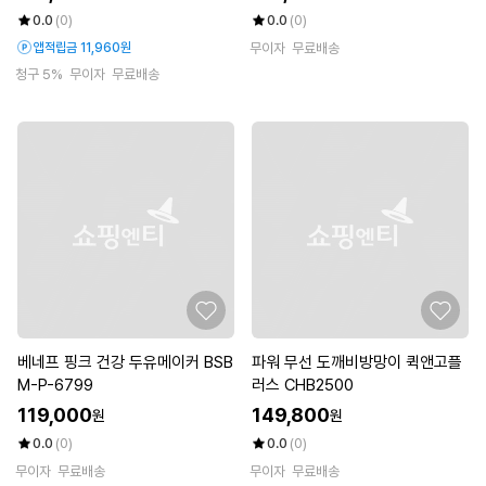
0.0
(0)
0.0
(0)
앱적립금 11,960원
무이자
무료배송
청구 5%
무이자
무료배송
베네프 핑크 건강 두유메이커 BSB
파워 무선 도깨비방망이 퀵앤고플
M-P-6799
러스 CHB2500
119,000
149,800
원
원
0.0
(0)
0.0
(0)
무이자
무료배송
무이자
무료배송