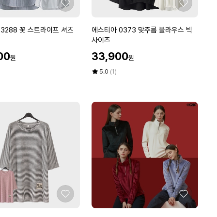
빅
좋
좋
장
아
아
식
요
요
에
3288 꽃 스트라이프 셔츠
에스티아 0373 맞주름 블라우스 빅
할
스
사이즈
머
티
니
할
00
33,900
원
원
아
빅
인
0
가
평
상
5.0
(1)
사
3
점
품
이
5
평
7
즈
점
수
3
4
만
맞
0
점
주
7
에
름
0
블
마
라
담
우
중
스
년
빅
여
사
성
좋
좋
이
아
아
즈