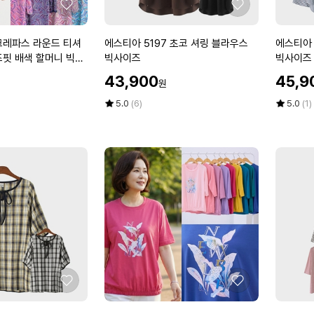
사
사
좋
좋
이
이
아
아
즈
즈
요
요
에
에
크레파스 라운드 티셔
에스티아 5197 초코 셔링 블라우스
에스티아 
스
스
즈핏 배색 할머니 빅사
빅사이즈
빅사이즈
티
티
담 중년 여성
할
할
43,900
45,9
원
아
아
인
인
5
3
가
평
상
가
평
상
5.0
(6)
5.0
(1)
1
점
품
2
점
품
5
평
5
평
9
8
점
수
점
수
7
8
만
만
초
꽃
점
점
코
스
에
에
셔
트
링
라
블
이
라
프
우
셔
스
츠
빅
빅
좋
좋
사
사
아
아
이
이