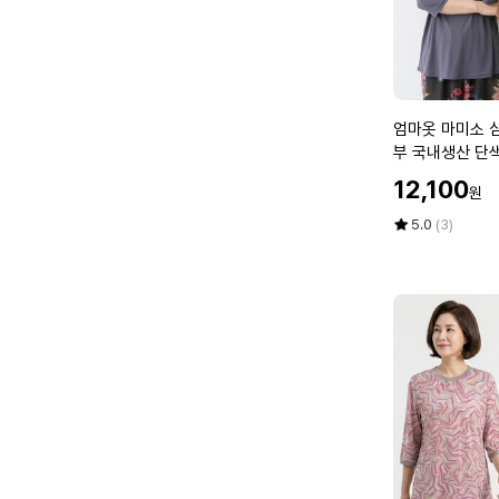
4
라
0
우
6
스
0
면
마
7
담
엄
엄마옷 마미소 심
0
중
마
부 국내생산 단
나
년
옷
즈 40 70 마담
할
시
12,100
여
원
마
인
여
성
미
가
평
상
5.0
(3)
름
옷
소
점
품
셔
5
평
심
링
점
수
플
할
만
라
머
점
운
에
니
드
빅
티
사
셔
이
츠
즈
7
4
부
0