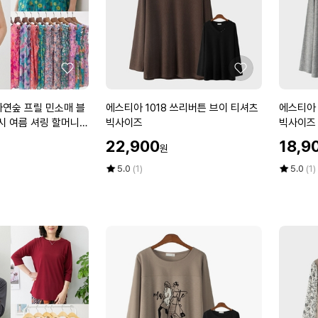
라
우
스
빅
사
좋
좋
이
아
아
즈
요
요
에
에
자연숲 프릴 민소매 블
에스티아 1018 쓰리버튼 브이 티셔츠
에스티아 
스
스
시 여름 셔링 할머니
빅사이즈
빅사이즈
티
티
0 마담 중년 여성
할
할
22,900
18,9
원
아
아
인
인
1
3
가
평
상
가
평
상
5.0
(1)
5.0
(1)
0
점
품
2
점
품
5
평
5
평
1
3
점
수
점
수
8
1
만
만
쓰
하
점
점
리
이
에
에
버
넥
튼
반
브
폴
이
라
티
니