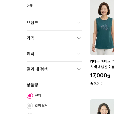
아동
브랜드
펼
치
가격
기
펼
치
혜택
기
엄
엄마옷 마미소 
펼
마
츠 국내생산 여름
치
결과 내 검색
옷
사이즈 40 70
할
기
17,000
원
마
인
펼
미
가
평
상
0.0
(0)
치
상품평
소
점
품
기
5
평
리
전체
점
수
본
만
하
별점 5개
점
트
에