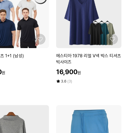
체
크
남
방
빅
사
이
좋
좋
즈
아
아
요
요
에
 1+1 (남성)
에스티아 1978 리얼 V넥 박스 티셔츠
스
빅사이즈
티
할
0
16,900
원
원
아
인
1
가
평
상
3.6
(3)
9
점
품
5
평
7
점
수
8
만
리
점
얼
에
V
넥
박