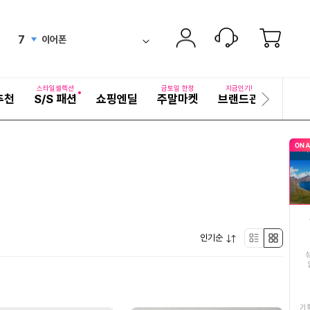
6
딱딱이복숭아
new
ico-
펼
7
이어폰
치
검
ico-
up
기
색
8
김치
어
down
ico-
자
스타일셀렉션
금토일 한정
지금인기!
추천
S/S 패션
쇼핑엔딜
주말마켓
브랜드관
기획전
세
다
9
두유
down
ico-
히
음
보
슬
10
만블링
기
up
ico-
라
이
11
열무김치
드
ico-
up
12
데님
down
ico-
펼
13
인기순
복숭아
리
박
up
ico-
치
기
14
쇼핑엔티장가계여행
스
스
down
ico-
15
얼갈이열무물김치
트
형
기