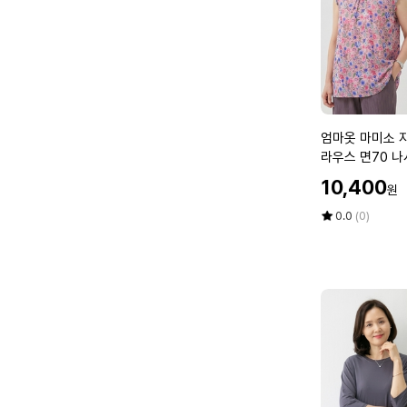
늬
즈
여
4
름
0
단
7
가
0
라
마
이
담
엄
엄마옷 마미소 
너
중
마
라우스 면70 나
나
년
옷
빅사이즈 40 7
할
시
10,400
여
원
마
인
엄
성
미
가
평
상
0.0
(0)
마
소
점
품
옷
5
평
자
할
점
수
연
머
만
숲
니
점
프
에
옷
릴
빅
민
사
소
이
매
즈
블