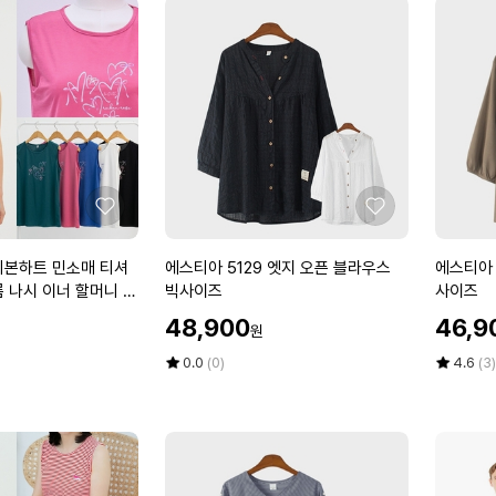
좋
좋
아
아
요
요
에
에
리본하트 민소매 티셔
에스티아 5129 엣지 오픈 블라우스
에스티아 
스
스
 나시 이너 할머니 빅
빅사이즈
사이즈
티
티
 마담 중년 여성
할
할
48,900
46,9
원
아
아
인
인
5
1
가
평
상
가
평
상
0.0
(0)
4.6
(3)
1
점
품
1
점
품
5
평
5
평
2
2
점
수
점
수
9
5
만
만
엣
이
점
점
지
중
에
에