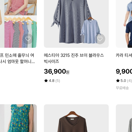
오
카
픈
라
블
블
라
라
우
우
스
스
빅
빅
좋
좋
사
사
아
아
이
이
요
요
에
카
프 민소매 줄무늬 여
에스티아 3215 진주 브이 블라우스
카라 티셔츠
즈
즈
스
라
 나시 엄마옷 할머니옷
빅사이즈
티
티
 마담 중년여성 옷
할
할
36,900
9,90
원
아
셔
인
인
3
츠
가
평
상
가
평
상
4.8
(5)
5.0
(4)
2
점
품
1
점
품
무료배송
5
평
5
평
1
+
점
수
점
수
5
1
만
만
진
(남
점
점
주
성)
에
에
브
이
블