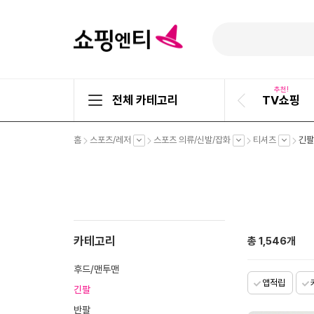
추천!
전체 카테고리
TV쇼핑
이
전
슬
펼
펼
펼
펼
홈
스포츠/레저
스포츠 의류/신발/잡화
티셔츠
긴팔
라
치
치
치
치
기
기
기
기
이
드
카테고리
총
1,546
개
후드/맨투맨
앱적립
긴팔
반팔