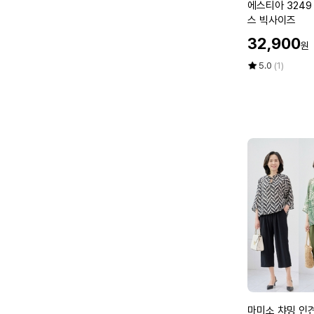
에
에스티아 3249
부
년
스
스 빅사이즈
루
여
티
즈
할
32,900
성
원
아
핏
인
3
가
평
상
5.0
(1)
배
2
점
품
색
5
평
4
할
점
수
9
머
만
지
니
점
지
빅
에
미
사
체
이
크
즈
블
4
라
0
우
7
스
0
빅
마
사
담
이
중
즈
년
마
마미소 챠밍 인