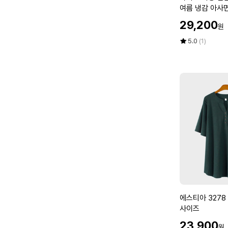
여
미
여름 냉감 아사
성
소
즈 40 60 마담
할
29,200
원
챠
인
밍
가
평
상
5.0
(1)
인
점
품
5
평
견
점
수
한
만
벌
점
어
에
버
이
날
세
트
여
름
냉
감
에
에스티아 3278
아
스
사이즈
사
티
면
할
23,900
원