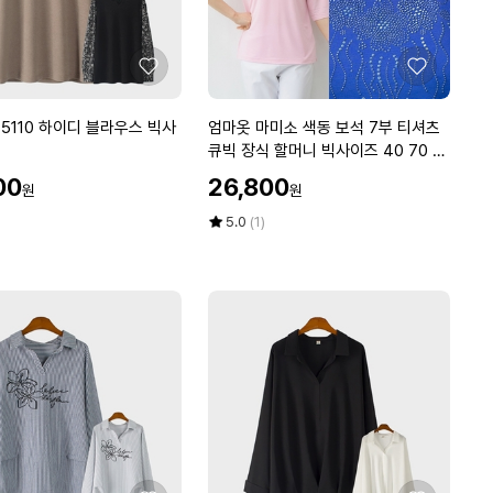
쇼
츠
반
좋
좋
바
아
아
지
요
요
엄
5110 하이디 블라우스 빅사
엄마옷 마미소 색동 보석 7부 티셔츠
H
마
큐빅 장식 할머니 빅사이즈 40 70 마
K
옷
담 중년 여성
할
7
00
26,800
원
원
마
인
5
미
가
평
상
5.0
(1)
0
소
점
품
4
5
평
색
점
수
동
만
보
점
석
에
7
부
티
셔
츠
큐