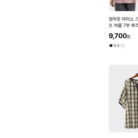
국
7
내
0
생
마
엄
엄마옷 마미소 
산
담
마
츠 여름 7부 루
단
중
옷
이즈 40 70 마
색
할
9,700
년
원
마
기
인
여
미
가
평
상
5.0
(1)
본
성
소
점
품
할
5
평
크
머
점
수
레
니
만
파
빅
점
스
사
에
라
이
운
즈
드
4
티
0
셔
7
츠
0
여
마
름
담
7
중