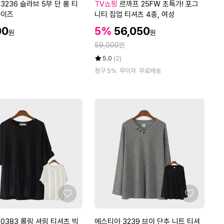
요
요
르
3236 슬라브 5부 단 롱 티
TV쇼핑
르까프 25FW 초특가! 포그
까
사이즈
니티 집업 티셔츠 4종, 여성
프
할
할
00
5%
56,050
원
원
2
인
인
정
5
59,000
원
가
가
F
율
평
상
5.0
(2)
W
점
품
청구 5%
무이자
무료배송
5
평
초
점
수
특
만
가!
점
포
에
그
니
티
집
업
티
셔
츠
좋
좋
4
아
아
종,
요
요
에
0383 롤링 셔링 티셔츠 빅
에스티아 3239 브이 단추 니트 티셔