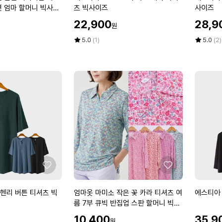
면
즈
스
스
면 엄마 할머니 빅사이
츠 빅사이즈
사이즈
혼
티
티
 중년 여성 옷
방
할
할
22,900
28,9
원
아
아
인
인
할
3
0
가
평
상
가
평
상
5.0
(1)
5.0
(2)
머
2
점
품
3
점
품
니
5
평
5
평
8
8
빅
점
수
점
수
6
3
사
만
만
브
롤
이
점
점
이
링
즈
에
에
니
셔
4
트
링
0
배
티
7
색
셔
0
티
츠
마
셔
빅
담
츠
사
중
좋
좋
빅
이
년
아
아
사
즈
여
요
요
엄
에
 헨리 버튼 티셔츠 빅
엄마옷 마미소 작은 꽃 카라 티셔츠 여
에스티아 
이
성
마
스
름 7부 큐빅 반집업 스판 할머니 빅사
즈
옷
티
이즈 40 70 마담 중년 여성
할
할
10,400
35,9
원