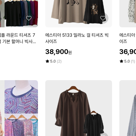
셔
트
츠
빅
빅
사
좋
좋
사
이
아
아
이
즈
요
요
에
에
플 라운드 티셔츠 7
에스티아 5133 밀라노 걸 티셔츠 빅
에스티아 
즈
스
스
색 기본 할머니 빅사이
사이즈
이즈
티
티
 중년 여성
할
할
38,900
36,9
원
아
아
인
인
5
5
가
평
상
가
평
상
5.0
(2)
5.0
(1)
1
점
품
1
점
품
5
평
5
평
3
1
점
수
점
수
3
0
만
만
밀
하
점
점
라
이
에
에
노
디
걸
블
티
라
셔
우
츠
스
빅
빅