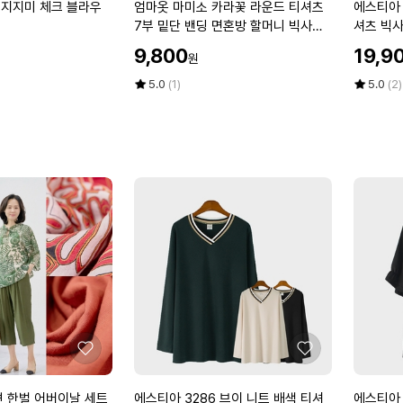
요
요
엄
에
 지지미 체크 블라우
엄마옷 마미소 카라꽃 라운드 티셔츠
에스티아 
즈
즈
마
스
7부 밑단 밴딩 면혼방 할머니 빅사이
셔츠 빅
옷
티
즈 40 70 마담 중년 여성
할
할
9,800
19,9
원
마
아
인
인
미
3
가
평
상
가
평
상
5.0
(1)
5.0
(2)
소
점
품
2
점
품
5
평
5
평
카
3
점
수
점
수
라
6
만
만
꽃
슬
점
점
라
라
에
에
운
브
드
5
티
부
셔
단
츠
롱
7
티
부
셔
밑
츠
단
빅
좋
좋
밴
사
아
아
딩
이
요
요
에
에
견 한벌 어버이날 세트
에스티아 3286 브이 니트 배색 티셔
에스티아 