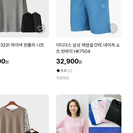
스
티
셔
츠
빅
좋
좋
사
아
아
이
요
요
아
3231 하이넥 반폴라 니트
아디다스 남성 에센셜 DYE 네이쳐 쇼
즈
디
츠 반바지 HK7504
다
할
00
32,900
원
원
스
인
남
가
평
상
5.0
(2)
성
점
품
무료배송
5
평
에
점
수
센
만
셜
점
D
에
Y
E
네
이
쳐