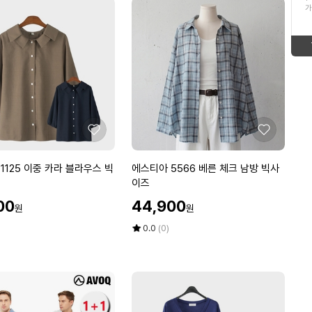
ico-
new
가
16
여성여름블라우스
형
태
up
ico-
17
태
보
임성근
ico-
up
보
기
18
정호영손질왕낙지11
down
ico-
기
19
해외여행패키지
좋
좋
down
ico-
아
아
20
곱창전골
요
요
에
1125 이중 카라 블라우스 빅
에스티아 5566 베른 체크 남방 빅사
new
ico-
스
이즈
1
지오클린레몬주방세제
티
할
00
44,900
ico-
new
원
원
아
인
5
가
평
상
0.0
(0)
equal
5
점
품
5
평
6
점
수
6
만
베
점
른
에