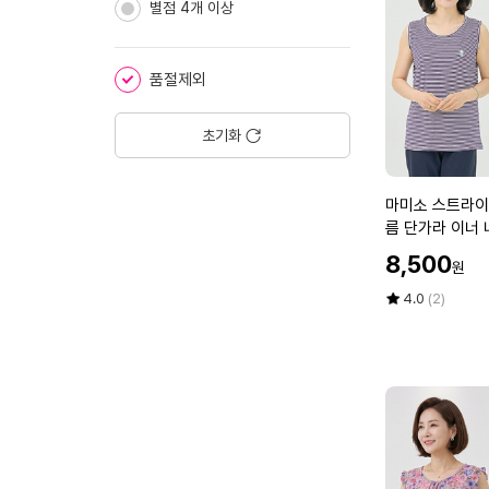
민
별점 4개 이상
소
매
티
품절제외
셔
츠
초기화
국
내
생
마
마미소 스트라이
산
미
름 단가라 이너
여
소
빅사이즈 4060
름
할
8,500
원
스
나
인
트
가
평
상
4.0
(2)
시
라
점
품
이
5
평
이
너
점
수
프
할
만
민
머
점
소
니
에
매
빅
줄
사
무
이