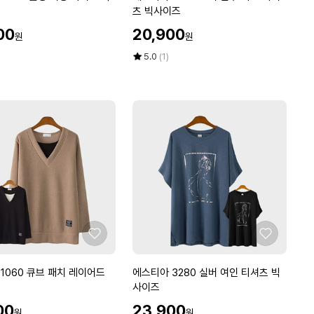
여
스
츠 빅사이즈
성
티
할
00
20,900
원
원
아
인
3
가
평
상
5.0
(1)
2
점
품
5
평
3
점
수
9
만
브
점
이
에
단
추
니
트
티
셔
츠
좋
좋
빅
아
아
사
요
요
에
1060 큐브 패치 레이어드
에스티아 3280 실버 여인 티셔츠 빅
이
스
사이즈
즈
티
할
00
23,900
원
원