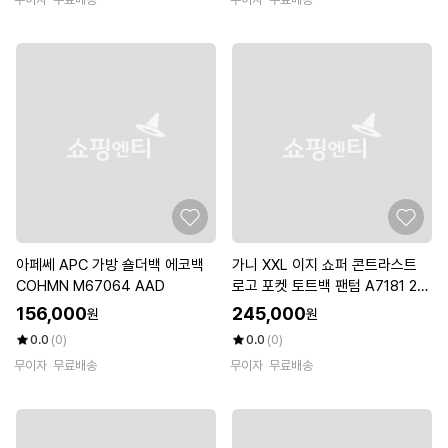
아페쎄 APC 가방 숄더백 에코백
가니 XXL 이지 쇼퍼 콘트라스트
COHMN M67064 AAD
로고 포켓 토트백 팬텀 A7181 25
2
156,000
245,000
원
원
0.0
(0)
0.0
(0)
무이자
무료배송
무이자
무료배송