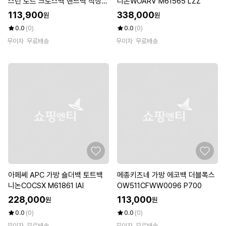
스턴 토트 크로스백 핸드백 직장인
니논WOARV M61565 LZZ
대학생 데일리백
113,900
338,000
원
원
0.0
(0)
0.0
(0)
무이자
무료배송
무이자
무료배송
아페쎄 APC 가방 숄더백 토트백
메종키츠네 가방 에코백 더블폭스
니논COCSX M61861 IAI
OW511CFWW0096 P700
228,000
113,000
원
원
0.0
(0)
0.0
(0)
무이자
무료배송
무이자
무료배송