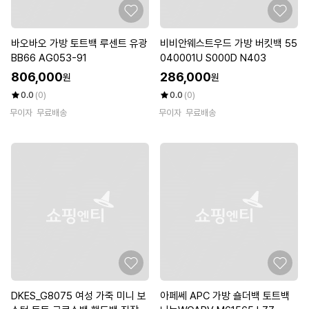
바오바오 가방 토트백 루센트 유광
비비안웨스트우드 가방 버킷백 55
BB66 AG053-91
040001U S000D N403
806,000
286,000
원
원
0.0
(0)
0.0
(0)
무이자
무료배송
무이자
무료배송
DKES_G8075 여성 가죽 미니 보
아페쎄 APC 가방 숄더백 토트백