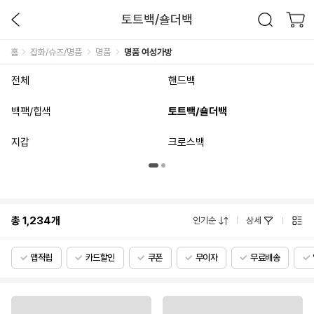
토트백/숄더백
홈
잡화/슈즈/명품
명품
명품 여성가방
전체
핸드백
백팩/힙색
토트백/숄더백
지갑
크로스백
총
1,234
개
인기순
상세
앱적립
카드할인
쿠폰
무이자
무료배송