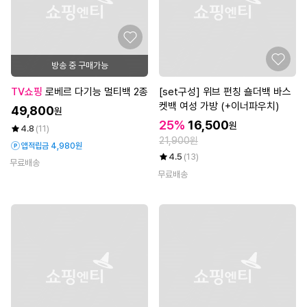
방송 중 구매가능
TV쇼핑
로베르 다기능 멀티백 2종
[set구성] 위브 펀칭 숄더백 바스
켓백 여성 가방 (+이너파우치)
49,800
원
25%
16,500
원
4.8
(11)
21,900원
앱적립금 4,980원
4.5
(13)
무료배송
무료배송