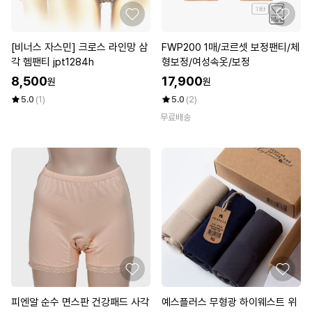
[비너스 자스민] 크로스 라인망 삼
FWP200 1매/코르셋 보정팬티/체
각 헴팬티 jpt1284h
형보정/여성속옷/보정
8,500
17,900
원
원
5.0
(1)
5.0
(2)
무료배송
피엔알 순수 면스판 건강패드 사각
예스플러스 무형광 하이웨스트 위