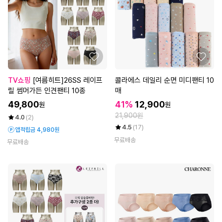
TV쇼핑
[여름히트]26SS 레이프
콜라에스 데일리 순면 미디팬티 10
릴 썸머가든 인견팬티 10종
매
49,800
41%
12,900
원
원
21,900원
4.0
(2)
4.5
(17)
앱적립금 4,980원
무료배송
무료배송