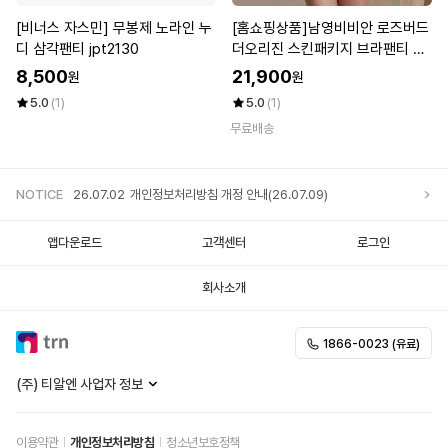
[비너스 자스민] 무봉제 노라인 누
[홈쇼핑상품]남영비비안 로즈버드
디 삼각팬티 jpt2130
더오리진 스킨패키지 브라팬티 스
킨 2종
8,500
21,900
원
원
5.0
(1)
5.0
(1)
무료배송
NOTICE
26.07.02
개인정보처리방침 개정 안내(26.07.09)
앱다운로드
고객센터
로그인
회사소개
1866-0023 (유료)
(주) 티알엔 사업자 정보
이용약관
개인정보처리방침
청소년보호정책