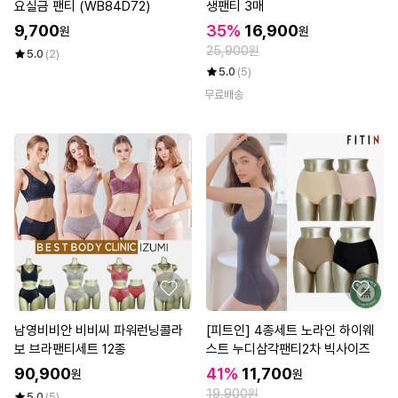
요실금 팬티 (WB84D72)
생팬티 3매
9,700
35%
16,900
원
원
25,900원
5.0
(2)
5.0
(5)
무료배송
남영비비안 비비씨 파워런닝콜라
[피트인] 4종세트 노라인 하이웨
보 브라팬티세트 12종
스트 누디삼각팬티2차 빅사이즈
90,900
41%
11,700
원
원
19,900원
5.0
(5)