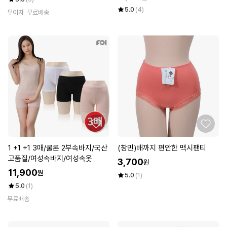
5.0
(4)
무이자
무료배송
1 +1 +1 3매/쿨론 2부속바지/국산
(창민)배까지 편안한 맥시팬티
고품질/여성속바지/여성속옷
3,700
원
11,900
원
5.0
(1)
5.0
(1)
무료배송