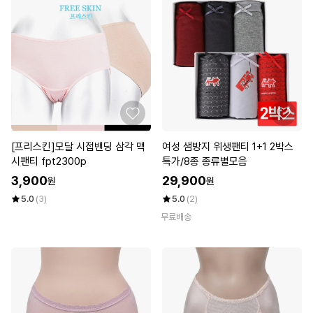
[프리스킨]모달 시접밴딩 삼각 맥
여성 샘방지 위생팬티 1+1 2박스
시팬티 fpt2300p
특가/8종 종류별모음
3,900
29,900
원
원
5.0
(3)
5.0
(2)
무료배송