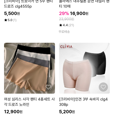
[크리비아] 트로이카 면 5부 팬티
콜라에스 내추럴톤 순면 데일리 팬
드로즈 clg4555p
티 10매
5,500
29%
16,900
원
원
23,900원
5.0
(1)
4.4
(21)
무료배송
여성 심리스 사각 팬티 4종세트 사
[크리비아]인견 3부 속바지 clg4
각 드로즈 노라인
308p
12,900
5,200
원
원