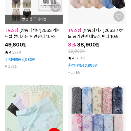
방송 중 구매가능
TV쇼핑
[방송에서만]26SS 레이
TV쇼핑
[방송최저가]26SS 샤론
프릴 썸머가든 인견팬티 10+2
느 풍기인견 데일리 팬티 10종
49,800
3%
38,900
원
원
39,900원
4.5
(24)
4.5
(32)
앱적립금 4,980원
앱적립금 3,890원
무료배송
무료배송