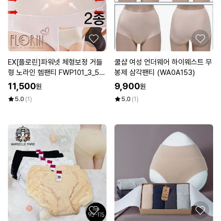
EX[플로린]파워넷 체형보정 거들
쿨샵 여성 언더웨어 하이웨스트 무
형 노라인 헴팬티 FWP101_3_5(2
봉제 삼각팬티 (WA0A153)
종)
11,500
9,900
원
원
5.0
(1)
5.0
(1)