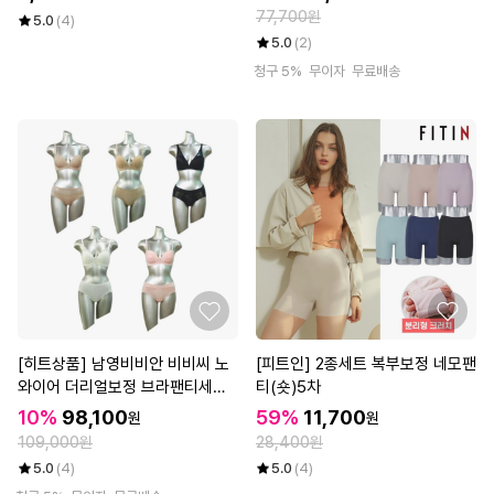
77,700원
5.0
(4)
5.0
(2)
청구 5%
무이자
무료배송
[히트상품] 남영비비안 비비씨 노
[피트인] 2종세트 복부보정 네모팬
와이어 더리얼보정 브라팬티세트 1
티(숏)5차
0종
10%
98,100
59%
11,700
원
원
109,000원
28,400원
5.0
(4)
5.0
(4)