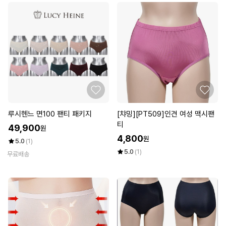
루시헨느 면100 팬티 패키지
[챠밍][PT509]인견 여성 맥시팬
티
49,900
원
4,800
원
5.0
(1)
5.0
(1)
무료배송