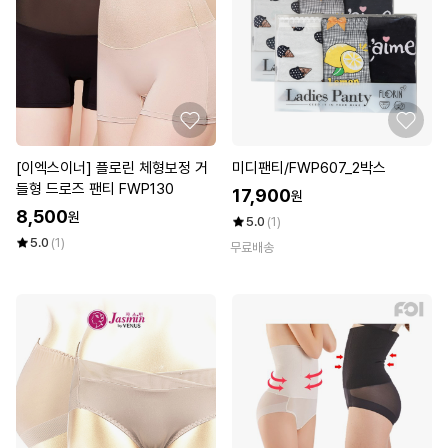
[이엑스이너] 플로린 체형보정 거
미디팬티/FWP607_2박스
들형 드로즈 팬티 FWP130
17,900
원
8,500
원
5.0
(1)
5.0
(1)
무료배송