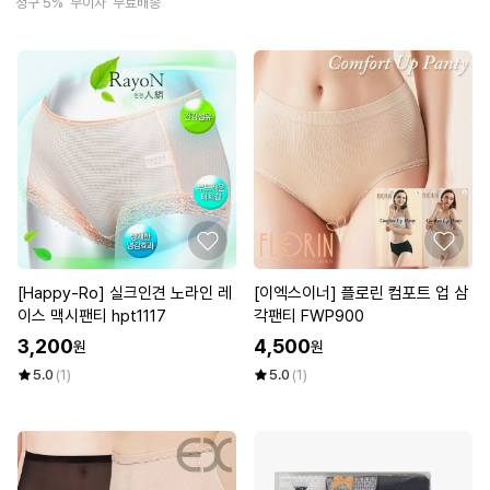
청구 5%
무이자
무료배송
[Happy-Ro] 실크인견 노라인 레
[이엑스이너] 플로린 컴포트 업 삼
이스 맥시팬티 hpt1117
각팬티 FWP900
3,200
4,500
원
원
5.0
(1)
5.0
(1)