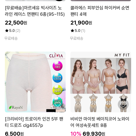
[무료배송]마르세유 빅사이즈 노
콜라에스 피부안심 하이커버 순면
라인 레이스 면팬티 6종(95~115)
팬티 4매
22,500
21,900
원
원
5.0
(2)
5.0
(1)
무료배송
무료배송
[크리비아] 트로이카 인견 5부 팬
비비안 마이핏 베이직코어 노와이
티 드로즈 clg4557p
어 여성속옷세트 8종
6,500
10%
69,930
원
원