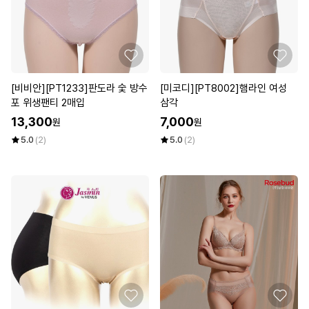
[비비안][PT1233]판도라 숯 방수
[미코디][PT8002]햄라인 여성
포 위생팬티 2매입
삼각
13,300
7,000
원
원
5.0
(2)
5.0
(2)