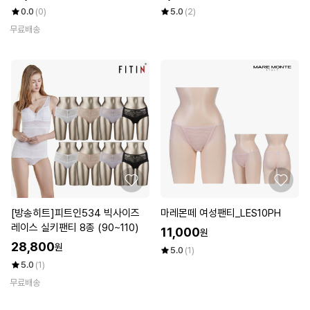
0.0
(0)
5.0
(2)
무료배송
[방송히트]피트인534 빅사이즈
마레몬떼 여성팬티_LES10PH
레이스 실키팬티 8종 (90~110)
11,000
원
28,800
원
5.0
(1)
5.0
(1)
무료배송