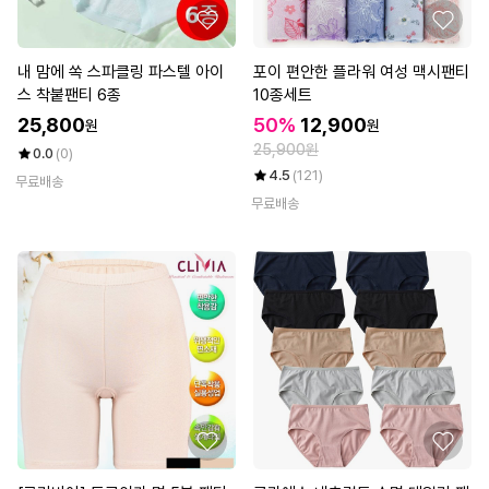
내 맘에 쏙 스파클링 파스텔 아이
포이 편안한 플라워 여성 맥시팬티
스 착붙팬티 6종
10종세트
25,800
50%
12,900
원
원
25,900원
0.0
(0)
4.5
(121)
무료배송
무료배송