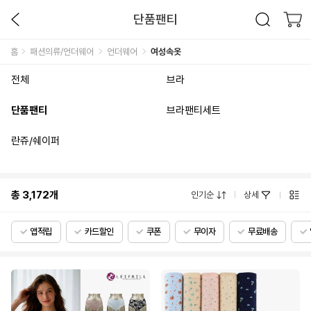
단품팬티
홈
패션의류/언더웨어
언더웨어
여성속옷
전체
브라
단품팬티
브라팬티세트
란쥬/쉐이퍼
총
3,172
개
인기순
상세
앱적립
카드할인
쿠폰
무이자
무료배송