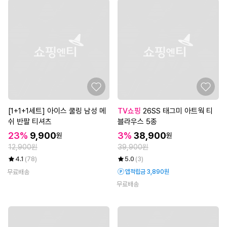
[1+1+1세트] 아이스 쿨링 남성 메
TV쇼핑
26SS 태그미 아트웍 티
쉬 반팔 티셔츠
블라우스 5종
23%
9,900
3%
38,900
원
원
12,900원
39,900원
4.1
(78)
5.0
(3)
무료배송
앱적립금 3,890원
무료배송