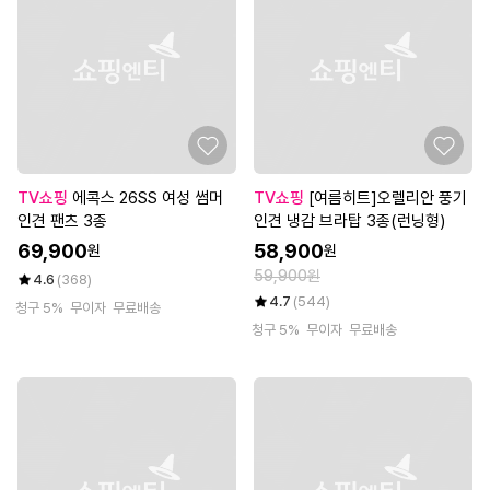
TV쇼핑
에콕스 26SS 여성 썸머
TV쇼핑
[여름히트]오렐리안 풍기
인견 팬츠 3종
인견 냉감 브라탑 3종(런닝형)
69,900
58,900
원
원
59,900원
4.6
(368)
4.7
(544)
청구 5%
무이자
무료배송
청구 5%
무이자
무료배송