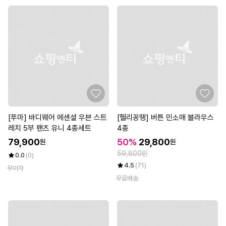
[푸마] 바디웨어 에센셜 우븐 스트
[헬리꽁땡] 버튼 민소매 블라우스
레치 5부 팬츠 유니 4종세트
4종
79,900
50%
29,800
원
원
59,800원
0.0
(0)
4.5
(71)
무이자
무료배송