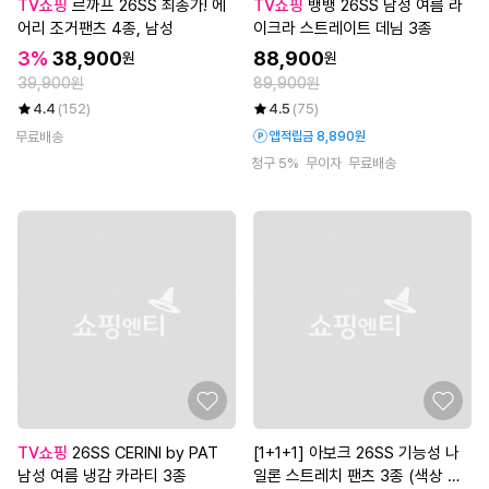
TV쇼핑
르까프 26SS 최종가! 에
TV쇼핑
뱅뱅 26SS 남성 여름 라
어리 조거팬츠 4종, 남성
이크라 스트레이트 데님 3종
3%
38,900
88,900
원
원
39,900원
89,900원
4.4
(152)
4.5
(75)
무료배송
앱적립금 8,890원
청구 5%
무이자
무료배송
TV쇼핑
26SS CERINI by PAT
[1+1+1] 아보크 26SS 기능성 나
남성 여름 냉감 카라티 3종
일론 스트레치 팬츠 3종 (색상 랜