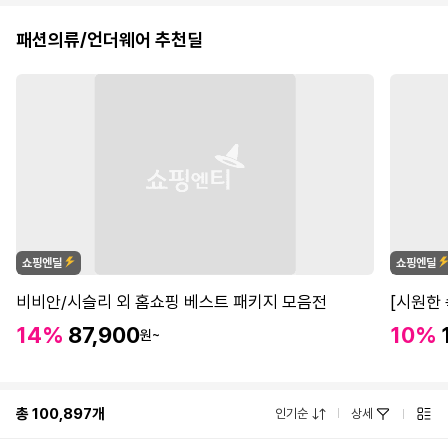
패션의류/언더웨어 추천딜
비비안/시슬리 외 홈쇼핑 베스트 패키지 모음전
[시원한
14%
87,900
10%
원~
총
100,897
개
인기순
상세