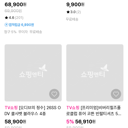
덤배송, 남녀 선택)
68,900
9,900
원
원
69,900원
3.0
(2)
4.6
(201)
무료배송
앱적립금 6,890원
청구 5%
무이자
무료배송
TV쇼핑
[오디브의 정수] 26SS O
TV쇼핑
[프리미엄]비버리힐즈폴
DV 쿨샤벳 블라우스 4종
로클럽 퓨어 코튼 반팔티셔츠 5종,
여성
58,900
5%
56,910
원
원
59,900원
59,900원