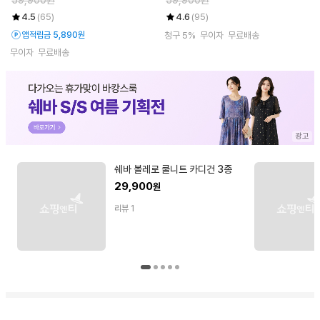
4.5
(65)
4.6
(95)
앱적립금 5,890원
청구 5%
무이자
무료배송
무이자
무료배송
쉐바 볼레로 쿨니트 카디건 3종
29,900
원
리뷰
1