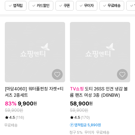
앱적립
카드할인
쿠폰
무이자
무료배송
[마담4060] 워터풀펀칭 자켓+티
TV쇼핑
도티 26SS 인견 냉감 볼
셔츠 2종세트
륨 팬츠 여성 3종 (D6NBW)
83%
9,900
58,900
원
원
59,900원
59,900원
4.5
(116)
4.5
(170)
무료배송
앱적립금 5,890원
청구 5%
무이자
무료배송