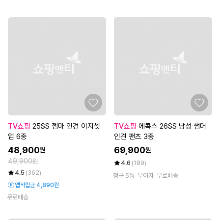
TV쇼핑
25SS 젬마 인견 이지셋
TV쇼핑
에콕스 26SS 남성 썸머
업 6종
인견 팬츠 3종
48,900
69,900
원
원
49,900원
4.6
(189)
4.5
(362)
청구 5%
무이자
무료배송
앱적립금 4,890원
무료배송