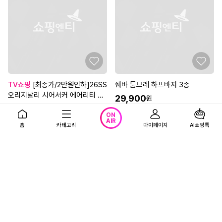
TV쇼핑
[최종가/2만원인하]26SS
쉐바 툼브레 하프바지 3종
오리지날리 시어서커 에어리티 4
29,900
원
종
29,900
원
3.7
(118)
ON
AIR
4.5
(64)
무료배송
홈
카테고리
마이페이지
AI쇼핑톡
앱적립금 2,990원
무료배송