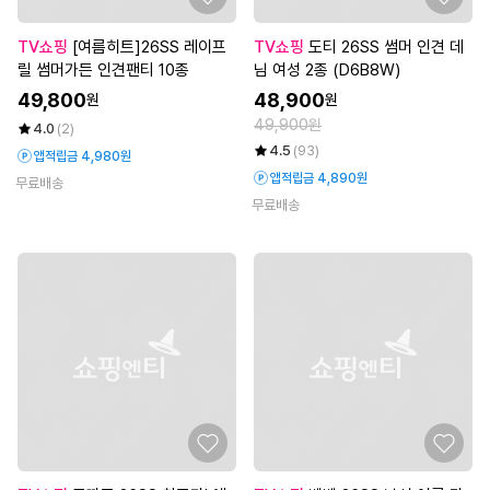
TV쇼핑
[여름히트]26SS 레이프
TV쇼핑
도티 26SS 썸머 인견 데
릴 썸머가든 인견팬티 10종
님 여성 2종 (D6B8W)
49,800
48,900
원
원
49,900원
4.0
(2)
4.5
(93)
앱적립금 4,980원
앱적립금 4,890원
무료배송
무료배송