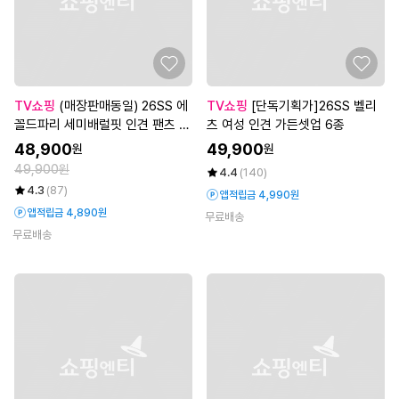
TV쇼핑
(매장판매동일) 26SS 에
TV쇼핑
[단독기획가]26SS 벨리
꼴드파리 세미배럴핏 인견 팬츠 3
츠 여성 인견 가든셋업 6종
종
48,900
49,900
원
원
49,900원
4.4
(140)
4.3
(87)
앱적립금 4,990원
앱적립금 4,890원
무료배송
무료배송