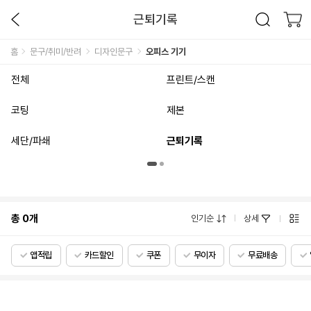
근퇴기록
홈
문구/취미/반려
디자인문구
오피스 기기
전체
프린트/스캔
코팅
제본
세단/파쇄
근퇴기록
총
0
개
인기순
상세
앱적립
카드할인
쿠폰
무이자
무료배송