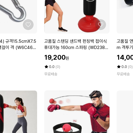
3)
위
이
빙
태
볼
권
복
도
좋
좋
싱
어
아
아
장
린
요
요
고
고
) 규격15.5cmX7.5
고품질 스텐딩 샌드백 펀칭백 접이식
고품질 연
비
이
품
품
백걸이 격 (W6C46A
휴대가능 160cm 스파링 (WD238B
m 격투기
용
권
질
질
0)
F4)
할
할
품
투
19,200
14,0
원
스
연
인
인
반
글
텐
습
가
평
상
가
평
상
0.0
(0)
0.0
(0)
사
러
딩
점
품
용
점
품
신
무료배송
브
무료배송
5
평
5
평
샌
킥
경
(W
점
수
점
수
드
미
훈
D
만
만
백
트
련
B
점
점
펀
1
에
에
3
칭
p
A
백
약
4
접
4
7)
이
0
식
x