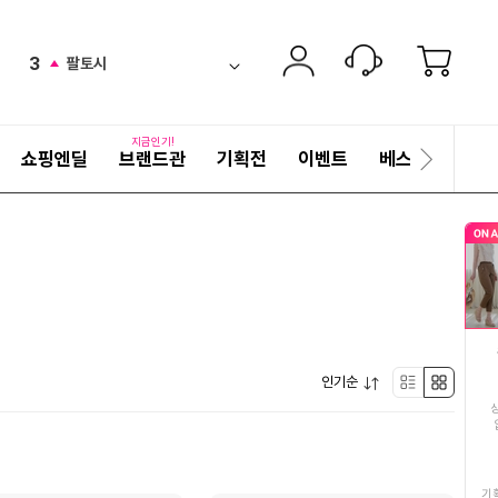
2
생수
up
ico-
펼
3
팔토시
치
검
up
ico-
기
색
4
화장지3겹30롤3팩
어
up
ico-
자
지금인기!
쇼핑엔딜
브랜드관
기획전
이벤트
베스트
세
다
5
생수2L
ico-
up
히
음
보
슬
6
안동간고등어특대
기
up
ico-
라
이
7
고등어
드
ico-
new
8
르까프
up
ico-
펼
9
인기순
여름여성티셔츠
리
박
down
ico-
치
기
10
도티
스
스
up
ico-
11
쌀10kg
트
형
기