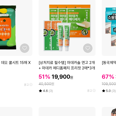
좋
좋
아
아
요
요
[상
[동
데오 쿨시트 15매 X
[상처치료 필수템] 마데카솔 연고 2개
[동국제약
처
국
+ 마데카 메디폼패치 프리컷 2매*3개
치
제
할
할
할
51%
19,900
67%
원
료
약]
인
인
인
정
정
필
40,500
원
굿
109,500
가
광고
가
가
수
잠
율
평
상
율
평
상
4.6
(3)
5.0
(3)
광고
템]
스
점
품
점
품
5
평
5
평
마
팀
점
수
점
수
데
안
만
만
카
대
점
점