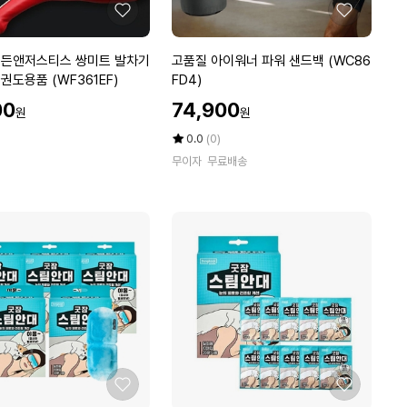
권
좋
좋
투
아
아
복
요
요
고
이든앤저스티스 쌍미트 발차기
고품질 아이워너 파워 샌드백 (WC86
싱
품
권도용품 (WF361EF)
FD4)
권
질
할
투
00
74,900
원
원
아
인
용
이
가
평
상
0.0
(0)
품
워
점
품
복
무이자
무료배송
5
평
너
싱
점
수
파
용
만
워
품
점
샌
에
(W
드
9
백
E
(W
C
C
E
8
A
6
2)
F
D
좋
좋
4)