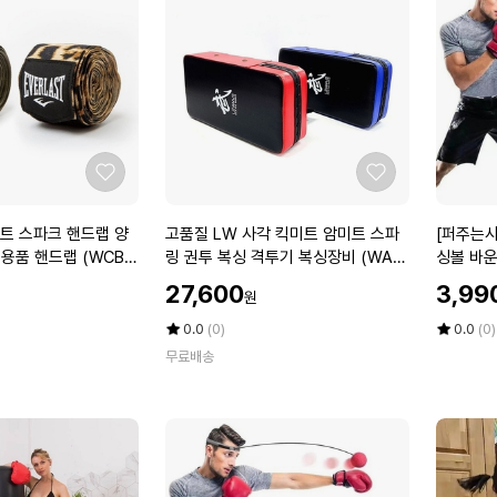
솔
1
에
에
연
0
고
입
2
5
개
박
+
스
마
데
좋
좋
카
아
아
메
요
요
고
[퍼
트 스파크 핸드랩 양
고품질 LW 사각 킥미트 암미트 스파
[퍼주는사
디
품
주
투용품 핸드랩 (WCB3
링 권투 복싱 격투기 복싱장비 (WA0
싱볼 바운
폼
질
는
DDC3)
훈련
패
할
할
27,600
3,99
원
L
사
치
인
인
W
장
프
가
평
상
가
평
상
0.0
(0)
0.0
(0)
사
점
품
님]
점
품
리
무료배송
5
평
5
평
각
복
컷
점
수
점
수
킥
싱
2
만
만
미
탭
매
점
점
트
볼
*
에
에
암
펀
3
미
칭
개