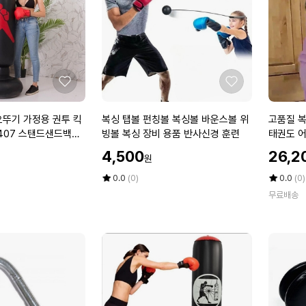
트
볼
스
복
파
싱
링
볼
권
바
투
운
좋
좋
복
스
아
아
싱
볼
요
요
복
고
오뚜기 가정용 권투 킥
복싱 탭볼 펀칭볼 복싱볼 바운스볼 위
고품질 복
격
위
싱
품
 407 스탠드샌드백
빙볼 복싱 장비 용품 반사신경 훈련
태권도 어
투
빙
탭
질
7)
할
할
기
볼
4,500
26,2
원
볼
복
인
인
복
복
펀
싱
가
평
상
가
평
상
0.0
(0)
0.0
(0)
싱
싱
칭
점
품
미
점
품
장
장
무료배송
5
평
5
평
볼
트
비
비
점
수
점
수
복
권
(W
용
만
만
싱
투
A
품
점
점
볼
글
에
에
0
훈
바
러
D
련
운
브
D
스
어
C
볼
린