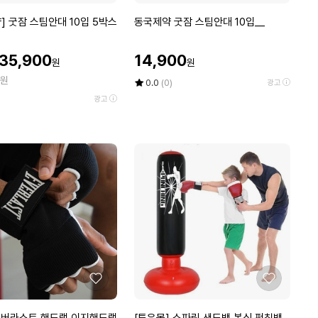
아
아
요
요
동
] 굿잠 스팀안대 10입 5박스
동국제약 굿잠 스팀안대 10입__
국
제
할
할
35,900
14,900
원
원
약
인
인
원
굿
가
가
평
상
0.0
(0)
광고
잠
점
품
광고
5
평
스
점
수
팀
만
안
점
대
에
1
0
입
_
_
좋
좋
아
아
요
요
[투