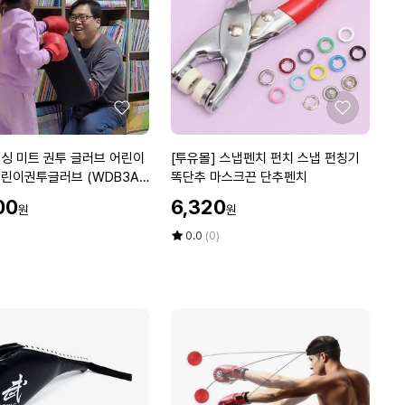
선
가
슴
옷
벌
어
좋
좋
짐
아
아
마
요
요
[투
싱 미트 권투 글러브 어린이
[투유몰] 스냅펜치 펀치 스냅 펀칭기
스
유
린이권투글러브 (WDB3A4
똑단추 마스크끈 단추펜치
크
몰]
할
끈
00
6,320
원
원
스
인
단
냅
가
평
상
0.0
(0)
추
펜
점
품
펀
5
평
치
치
점
수
펀
만
치
점
스
에
냅
펀
칭
기