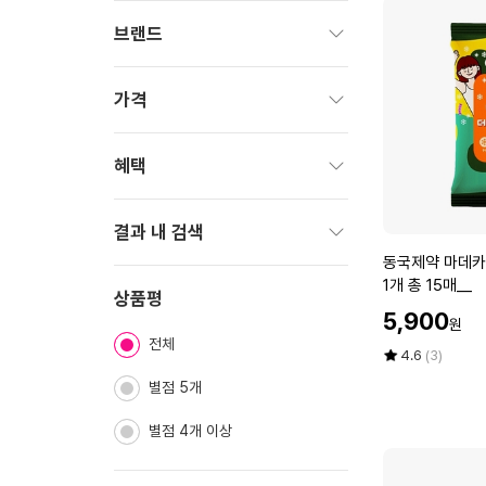
브랜드
펼
치
가격
기
펼
치
혜택
기
펼
치
결과 내 검색
기
동
동국제약 마데카 
펼
국
1개 총 15매__
치
상품평
제
할
5,900
기
원
약
인
전체
마
가
평
상
4.6
(3)
데
점
품
별점 5개
5
평
카
점
수
데
별점 4개 이상
만
오
점
쿨
에