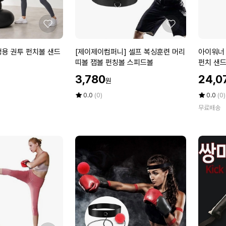
휴
1
대
9
가
c
좋
좋
능
m
아
아
1
격
요
요
[제
아
정용 권투 펀치볼 샌드
[제이제이컴퍼니] 셀프 복싱훈련 머리
아이워너
6
투
이
이
띠볼 잽볼 펀칭볼 스피드볼
펀치 샌드
0
기
제
워
할
할
c
발
3,780
24,0
원
이
너
인
인
m
차
컴
에
가
평
상
가
평
상
0.0
(0)
0.0
(0)
스
기
퍼
점
품
어
점
품
파
타
무료배송
5
평
5
평
니]
펀
링
격
점
수
점
수
셀
칭
(W
연
만
만
프
백
D
습
점
점
복
실
에
에
2
(W
싱
내
3
9
훈
운
8
A
련
동
B
4
머
오
0)
9
리
뚜
F
띠
기
4)
볼
펀