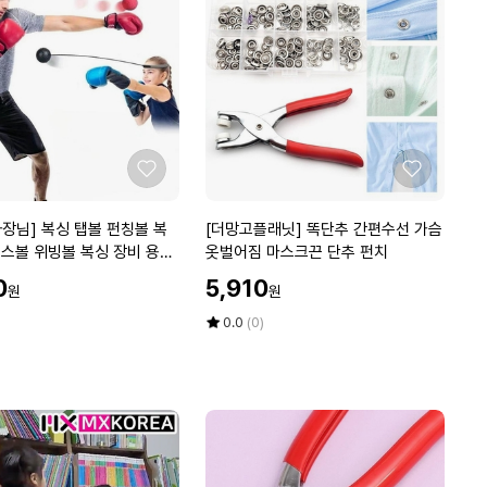
1
0
1
안동간고등어
ico-
down
입
_
up
_
좋
좋
아
아
요
요
[더
장님] 복싱 탭볼 펀칭볼 복
[더망고플래닛] 똑단추 간편수선 가슴
망
스볼 위빙볼 복싱 장비 용품
옷벌어짐 마스크끈 단추 펀치
고
할
0
5,910
원
원
플
인
래
가
평
상
0.0
(0)
닛]
점
품
5
평
똑
점
수
단
만
추
점
간
에
편
수