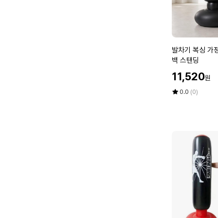
X
E
7.
6
5
8)
c
m
발
발차기 복싱 가
X
차
백 스탠딩
1
기
할
c
11,520
원
복
인
m
싱
가
평
상
0.0
(0)
샌
가
점
품
드
5
평
정
백
점
수
용
걸
만
권
이
점
투
에
격
펀
(W
치
6
볼
C
샌
4
드
6
백
A
스
2)