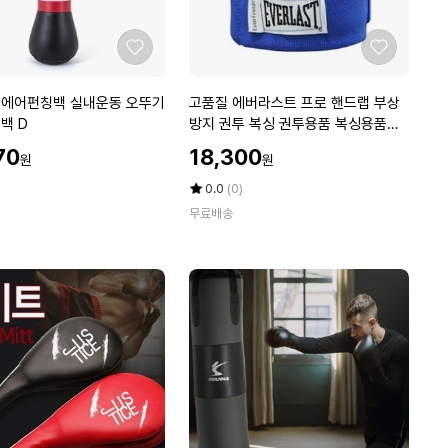
복
싱
탭
좋
좋
볼
아
아
스
요
요
고
 에어펀칭백 실내운동 오뚜기
고품질 에버라스트 프로 핸드랩 부상
피
품
백 D
방지 권투 복싱 권투용품 복싱용품
드
질
(W9ECEA2)
할
볼
70
18,300
원
원
에
인
헤
버
가
평
상
0.0
(0)
어
라
점
품
볼
무료배송
5
평
스
점
수
트
만
프
점
로
에
핸
드
랩
부
상
방
지