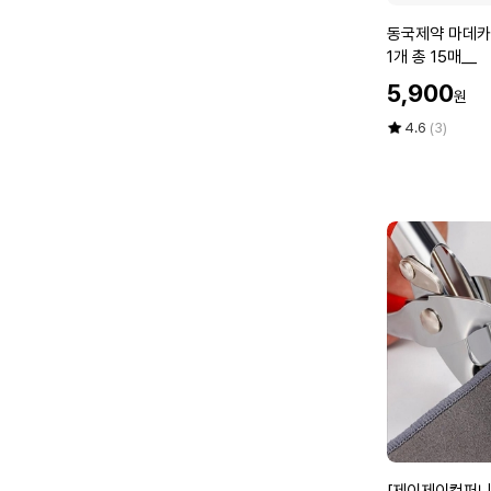
휴
동
동국제약 마데카 
대
국
1개 총 15매__
가
제
할
능
5,900
원
약
인
1
마
가
평
상
4.6
(3)
6
데
점
품
0
5
평
카
c
점
수
데
m
만
오
점
쿨
에
시
트
1
5
매
X
1
개
총
1
[제