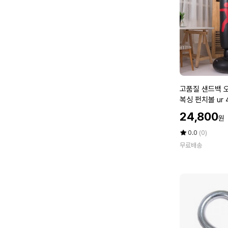
드
랩
양
손
2
P
1
세
고
고품질 샌드백 
트
품
복싱 펀치볼 ur
권
질
(WE42E68)
할
투
24,800
원
샌
인
용
드
가
평
상
0.0
(0)
품
백
점
품
핸
무료배송
5
평
오
드
점
수
뚜
랩
만
기
(W
점
가
에
C
정
B
용
3
권
3
투