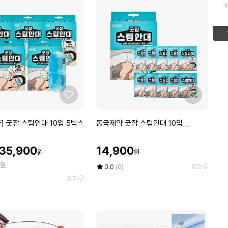
ico-
down
가
12
김치
형
태
up
ico-
13
태
보
사과
up
ico-
보
기
14
여성반바지
down
ico-
기
15
여성여름원피스
좋
좋
ico-
down
아
아
16
쿨팔토시
요
요
동
] 굿잠 스팀안대 10입 5박스
동국제약 굿잠 스팀안대 10입__
up
ico-
국
17
딱딱이복숭아
제
할
할
35,900
14,900
ico-
new
원
원
약
인
인
원
굿
가
가
평
상
18
0.0
(0)
원피스
광고
up
ico-
잠
점
품
광고
5
평
스
19
제주삼다수생수2L
점
수
팀
up
ico-
만
안
점
20
동원참치
대
에
up
ico-