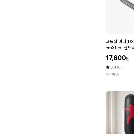
4
킥
2)
복
싱
펀
치
볼
고
고품질 비너(D34
u
품
cmX1cm 샌드
r
질
2)
할
4
17,600
원
비
인
0
너
가
평
상
0.0
(0)
7
(D
점
품
스
무료배송
5
평
3
탠
점
수
4)
드
만
규
샌
점
격
에
드
1
백
5.
(W
5
E
c
4
m
2