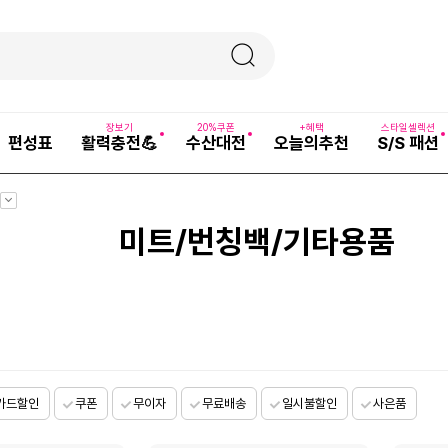
장보기
20%쿠폰
+혜택
스타일셀렉션
편성표
활력충전💪
수산대전
오늘의추천
S/S 패션
펼
치
기
미트/번칭백/기타용품
카드할인
쿠폰
무이자
무료배송
일시불할인
사은품