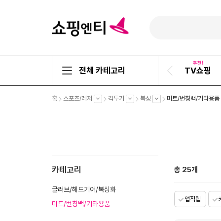
추천!
전체 카테고리
TV쇼핑
이
전
슬
펼
펼
펼
펼
홈
스포츠/레저
격투기
복싱
미트/번칭백/기타용품
라
치
치
치
치
기
기
기
기
이
드
카테고리
총
25
개
글러브/헤드기어/복싱화
앱적립
미트/번칭백/기타용품