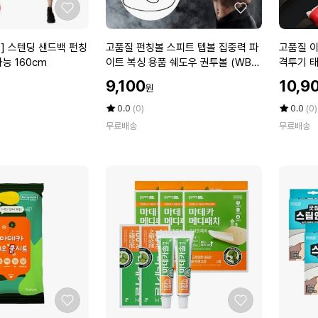
잽
치
좋
좋
볼
샌
아
아
펀
드
요
요
고
고
] 스텐딩 샌드백 펀칭
고품질 펀칭볼 스피트 텝볼 집중력 파
고품질 
칭
백
품
품
능 160cm
이트 복싱 용품 쉐도우 권투볼 (WB9
격투기 태
볼
D
질
질
2A76)
할
할
스
9,100
10,9
원
펀
이
인
인
피
칭
든
가
평
상
가
평
상
0.0
(0)
0.0
(0)
드
볼
점
품
앤
점
품
볼
무료배송
무료배송
5
평
5
평
스
저
점
수
점
수
피
스
만
만
트
티
점
점
텝
스
에
에
볼
쌍
집
미
중
트
력
발
파
차
이
기
트
격
복
투
좋
좋
싱
기