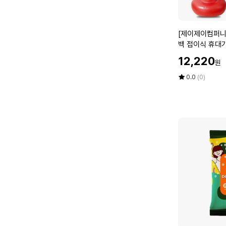
탠
딩
[제
[제이제이컴퍼니
이
백 접이식 휴대가
제
할
12,220
원
이
인
컴
가
평
상
0.0
(0)
퍼
점
품
5
평
니]
점
수
스
만
텐
점
딩
에
샌
드
백
펀
칭
백
접
이
식