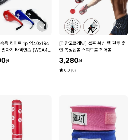
똑
단
추
마
좋
좋
스
아
아
크
요
요
[더
습용 킥미트 1p 약40x19c
[더망고플래닛] 셀프 복싱 탭 권투 훈
끈
망
 발차기 타격연습 (W9A49
련 복싱탭볼 스피드볼 헤어볼
단
고
할
추
00
3,280
원
원
플
인
펜
래
가
평
상
0.0
(0)
치
닛]
점
품
5
평
셀
점
수
프
만
복
점
싱
에
탭
권
투
훈
련