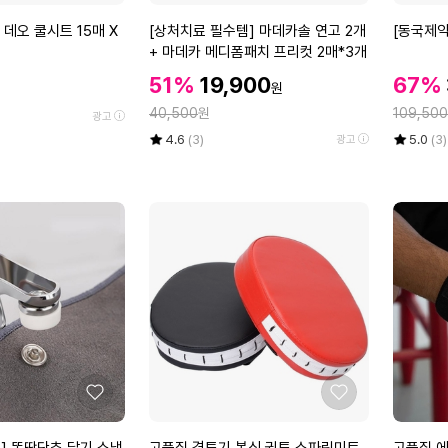
아
아
용
태
요
요
[상
[동
데오 쿨시트 15매 X
[상처치료 필수템] 마데카솔 연고 2개
[동국제약
품
권
처
국
+ 마데카 메디폼패치 프리컷 2매*3개
쉐
도
치
제
할
도
할
용
할
51%
19,900
67%
원
료
약]
인
우
품
인
인
정
정
필
40,500
원
굿
109,500
가
광고
권
(W
가
가
수
잠
율
평
상
율
평
상
4.6
(3)
5.0
(3)
광고
투
F
템]
스
점
품
점
품
볼
3
5
평
5
평
마
팀
(W
6
점
수
점
수
데
안
B
1
만
만
카
대
9
E
점
점
솔
1
2
에
F)
에
연
0
A
고
입
7
2
5
6)
개
박
+
스
마
데
좋
좋
카
아
아
메
요
요
고
고