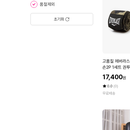
시
품절제외
트
1
5
초기화
매
X
1
개
총
1
고
고품질 에버라스
5
품
손2P 1세트 권
매
질
342)
_
할
17,400
원
에
_
인
버
가
평
상
0.0
(0)
라
점
품
무료배송
5
평
스
점
수
트
만
스
점
파
에
크
핸