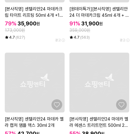
[본사직영] 센텔리안24 마데카크
[원데이특가][본사직영] 센텔리안
림 타이트 리프팅 50ml 4개 +15
24 더 마데카크림 45ml 4개 + 1
ml 1개
5ml 2개 + 1ml 10매 + 인텐스 리
79%
35,900
91%
31,900
원
원
프팅 아이크림 15ml
173,000원
359,000원
4.7
(627)
4.7
(563)
광고
광고
[본사직영] 센텔리안24 마데카 멜
[본사직영] 센텔리안24 마데카 멜
라 캡처 앰플 맥스 30ml 2개
라 에센스 트리트먼트 500ml 2개
(대용량 기미 에센스)
57%
42,700
55%
38,900
원
원