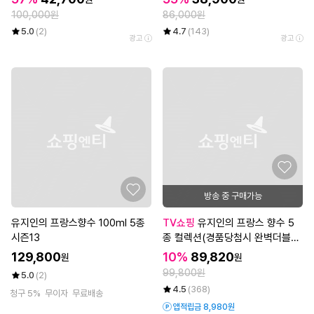
100,000원
86,000원
5.0
(2)
4.7
(143)
광고
광고
방송 중 구매가능
유지인의 프랑스향수 100ml 5종
TV쇼핑
유지인의 프랑스 향수 5
시즌13
종 컬렉션(경품당첨시 완벽더블찬
스)
129,800
10%
89,820
원
원
99,800원
5.0
(2)
4.5
(368)
청구 5%
무이자
무료배송
앱적립금 8,980원