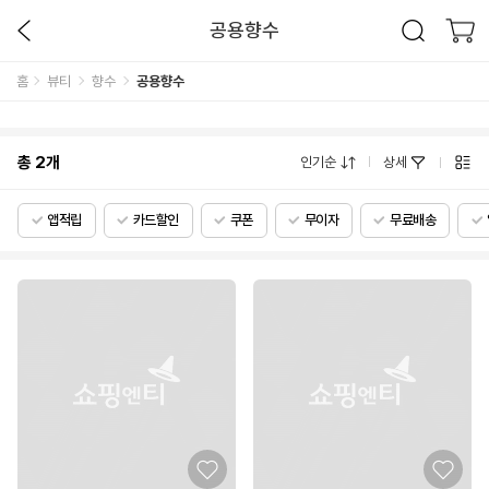
공용향수
홈
뷰티
향수
공용향수
총
2
개
인기순
상세
앱적립
카드할인
쿠폰
무이자
무료배송