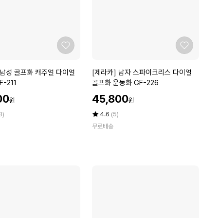
양
피
골
프
장
좋
좋
갑
아
아
화
요
요
[제
 남성 골프화 캐주얼 다이얼
[제라카] 남자 스파이크리스 다이얼
이
라
-211
골프화 운동화 GF-226
트
카]
할
남
00
45,800
원
원
남
인
성
자
가
평
상
3)
4.6
(5)
용/
스
점
품
왼
무료배송
5
평
파
손
점
수
이
착
만
크
용
점
리
에
스
다
이
얼
골