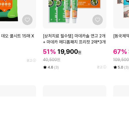
접
말
이
2
식
4
자
세
좋
좋
외
트
아
아
선
요
요
[상
[동
데오 쿨시트 15매 X
[상처치료 필수템] 마데카솔 연고 2개
[동국제약
차
처
국
+ 마데카 메디폼패치 프리컷 2매*3개
단
치
제
모
할
할
할
51%
19,900
67%
원
료
약]
인
자
인
인
정
정
필
40,500
원
굿
109,500
가
광고
컬
가
가
수
잠
율
평
상
율
평
상
러
4.6
(3)
5.0
(3)
광고
템]
스
점
품
점
품
4
5
평
5
평
마
팀
종
점
수
점
수
데
안
만
만
카
대
점
점
솔
1
에
에
연
0
고
입
2
5
개
박
+
스