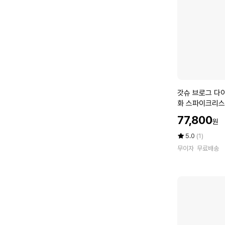
스
마
일
반
목
양
말
2
0
갓
갓슈 브로그 다
족
슈
화 스파이크리스
세
브
트
할
77,800
원
로
인
2
그
가
평
상
5.0
(1)
4
다
점
품
S
무이자
무료배송
5
평
이
O
점
수
얼
C
만
소
K
점
가
S
에
죽
_
여
A
성
M