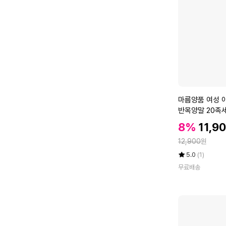
리
벗
겨
짐
방
지
페
이
크
마
마름양품 여성 
삭
름
반목양말 20족세
스
양
OR
9
할
할
8%
11,9
품
인
켤
인
정
여
12,900
원
가
레
가
성
율
평
상
세
5.0
(1)
아
점
품
트
무료배송
5
평
모
점
수
르
만
레
점
이
에
스