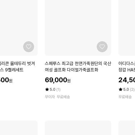
시
1
에
트
0
1
입
5
5
매
박
X
스
1
개
좋
좋
총
아
아
1
요
요
스
아
실리콘 올테두리 벗겨
스페루스 최고급 천연가죽원단의 국산
아디다스
5
페
디
스 9켤레세트
여성 골프화 다이얼가죽골프화
장갑 HA
매
루
다
_
할
할
500
69,000
24,5
원
원
스
스
_
인
인
최
골
가
평
상
가
평
상
5.0
(1)
5.0
(2)
고
점
품
프
점
품
무이자
무료배송
무료배송
5
평
5
평
급
얼
점
수
점
수
천
티
만
만
연
메
점
점
가
이
에
에
죽
트
원
투