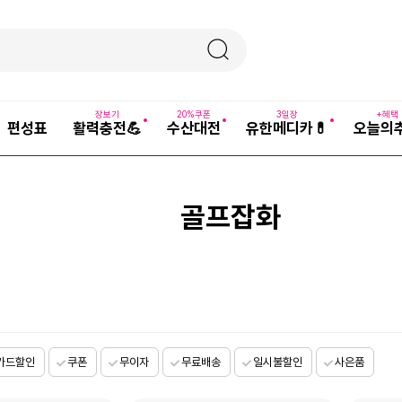
장보기
20%쿠폰
3일장
+혜택
편성표
활력충전💪
수산대전
유한메디카💊
오늘의
골프잡화
카드할인
쿠폰
무이자
무료배송
일시불할인
사은품