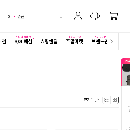
2
한복선추어탕
up
ico-
펼
3
순금
치
검
down
ico-
기
색
4
보넬드아이엠당근주스
어
up
ico-
자
스타일셀렉션
금토일 한정
지금인기!
추천
S/S 패션
쇼핑엔딜
주말마켓
브랜드관
기획전
세
다
5
사과
ico-
up
히
음
보
슬
6
여름여성티셔츠
기
up
ico-
라
이
7
포기김치10KG
드
ico-
up
8
2026년햇고추가루
up
ico-
펼
9
인기순
도티
리
박
down
ico-
치
기
10
두유
스
스
down
ico-
11
멸치
트
형
기