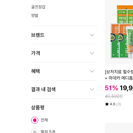
골프장갑
양말
브랜드
펼
치
가격
기
펼
치
혜택
[상
[상처치료 필수템
기
처
+ 마데카 메디폼
펼
치
할
할
51%
19,
치
결과 내 검색
료
인
기
인
정
필
40,500
원
가
펼
가
수
율
평
상
4.6
(3)
치
상품평
템]
점
품
기
5
평
마
전체
점
수
데
만
카
점
별점 5개