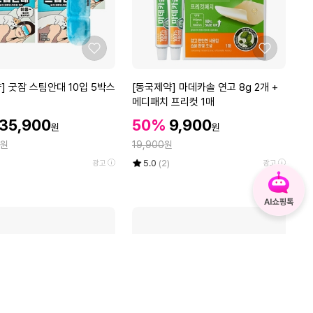
(벨
크
로)
좋
좋
아
아
요
요
[동
] 굿잠 스팀안대 10입 5박스
[동국제약] 마데카솔 연고 8g 2개 +
국
메디패치 프리컷 1매
제
할
할
할
35,900
50%
9,900
원
원
약]
인
인
인
정
원
마
19,900
원
가
가
가
데
율
평
상
5.0
(2)
광고
광고
카
점
품
5
평
솔
점
수
연
만
고
점
8
에
g
2
개
+
메