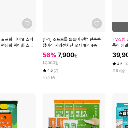
왼
동
손
화
착
G
용
F
좋
좋
-
아
아
2
요
요
[1
2
 골프화 다이얼 스파
[1+1] 소프트롤 돌돌이 썬캡 한손쏙
TV쇼핑
1
+
6
 런닝화 워킹화 스니
접이식 자외선차단 모자 컬러4종
특허 양말
1
1]
S
5-1
할
할
할
56%
7,900
39,9
원
소
S
인
인
인
정
프
17,900
원
[브
가
가
평
상
4.5
(3
가
트
이
점
품
율
평
상
4.5
(7)
무료배송
5
평
롤
존]
점
품
무료배송
점
수
5
평
돌
기
만
점
수
돌
능
점
만
이
성
에
점
썬
메
에
캡
쉬
한
특
손
허
쏙
양