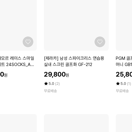
단
어
의
글
국
로
산
브
여
장
성
갑
골
H
좋
좋
프
A
아
아
화
5
요
요
[제
P
아모르 레이스 스마일
[제라카] 남성 스파이크리스 연습용
PGM 골
다
8
라
G
트 24SOCKS_AM
실내 스크린 골프화 GF-212
머니 GB
이
7
카]
M
얼
4
할
할
00
29,800
25,8
원
원
남
골
인
인
가
성
프
가
평
상
가
평
상
5.0
(2)
5.0
(1)
죽
스
점
품
화
점
품
골
무료배송
무료배송
5
평
5
평
파
골
프
점
수
점
수
이
프
화
만
만
크
신
점
점
리
발
에
에
스
가
연
방