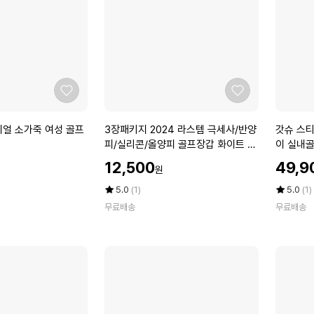
습
신
용
발
실
주
내
머
스
니
크
G
린
B
좋
좋
골
1
아
아
프
0
요
요
3
갓
이얼 소가죽 여성 골프
3장패키지 2024 라스템 극세사/반양
갓슈 스
화
3
장
슈
피/실리콘/올양피 골프장갑 화이트 남
이 실내
G
패
스
성용/왼손착용
F
할
할
12,500
49,9
원
키
티
인
인
-
지
치
가
평
상
가
평
상
5.0
(1)
5.0
(1)
2
2
점
품
어
점
품
1
무료배송
무료배송
5
평
5
평
0
로
2
점
수
점
수
2
우
만
만
4
가
점
점
라
죽
에
에
스
스
템
니
극
커