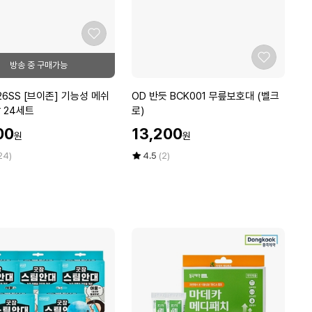
프
화
좋
운
아
동
좋
요
화
아
G
요
O
26SS [브이존] 기능성 메쉬
OD 반듯 BCK001 무릎보호대 (벨크
F
D
 24세트
로)
-
반
2
할
00
13,200
원
원
듯
2
인
B
가
평
상
24)
6
4.5
(2)
C
점
품
5
평
K
점
수
0
만
0
점
1
에
무
릎
보
호
대