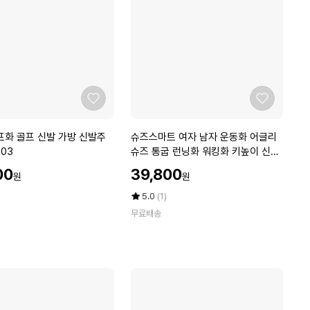
화
스
파
이
크
리
스
좋
좋
X
아
아
Z
요
요
슈
프화 골프 신발 가방 신발주
슈즈스마트 여자 남자 운동화 어글리
0
즈
103
슈즈 통굽 런닝화 워킹화 키높이 신발
1
스
R 바럽
6
할
00
39,800
원
원
마
인
트
가
평
상
5.0
(1)
여
점
품
무료배송
5
평
자
점
수
남
만
자
점
운
에
동
화