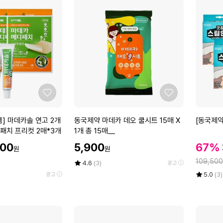
좋
좋
아
아
요
요
동
[동
] 마데카솔 연고 2개
동국제약 마데카 데오 쿨시트 15매 X
[동국제약
국
국
패치 프리컷 2매*3개
1개 총 15매__
제
제
할
할
900
5,900
67%
원
원
약
약]
인
인
정
마
굿
109,500
가
평
상
4.6
(3)
광고
가
데
점
품
잠
율
평
상
5.0
(3)
광고
5
평
카
스
점
품
점
수
5
평
데
팀
만
점
수
오
안
점
만
쿨
대
에
점