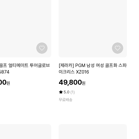
8
에
g
1
김치
ico-
up
2
개
up
+
메
디
패
좋
좋
치
아
아
프
요
요
[제
골프 얼티메이트 투어글로브
[제라카] PGM 남성 여성 골프화 스파
리
라
5874
이크리스 XZ016
컷
카]
1
할
00
49,800
원
원
P
매
인
G
가
평
상
5.0
(1)
M
점
품
무료배송
5
평
남
점
수
성
만
여
점
성
에
골
프