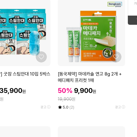
ico-
down
가
12
아치솔족저근막슬리퍼
형
태
up
ico-
13
태
보
여름여성인견바지
up
ico-
보
기
14
여성인견팬티
up
ico-
기
15
추어탕
좋
좋
ico-
down
아
아
16
7월23일편성표
요
요
[동
] 굿잠 스팀안대 10입 5박스
[동국제약] 마데카솔 연고 8g 2개 +
down
ico-
국
메디패치 프리컷 1매
17
고구마
제
할
할
할
35,900
50%
9,900
ico-
down
원
원
약]
인
인
인
정
원
마
19,900
원
가
가
18
고구마 10kg
up
ico-
가
데
율
평
상
5.0
(2)
광고
광고
카
점
품
19
김
5
평
솔
up
ico-
점
수
연
만
20
김치 10kg
고
new
ico-
점