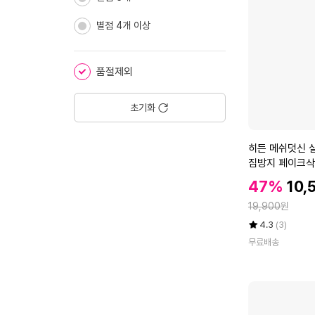
솔
에
연
별점 4개 이상
고
2
개
품절제외
+
마
데
초기화
카
메
히
히든 메쉬덧신 
디
든
짐방지 페이크삭
폼
메
패
할
할
47%
10,
쉬
치
인
인
정
덧
19,900
원
프
가
가
신
리
율
평
상
4.3
(3)
실
점
품
컷
무료배송
5
평
리
2
점
수
콘
매
만
올
*
점
테
3
에
두
개