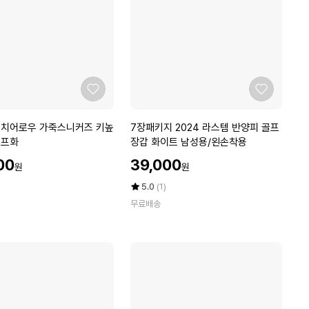
어
글
리
슈
즈
통
굽
좋
좋
런
아
아
닝
요
요
7
티치어로우 가죽스니커즈 키높
7장패키지 2024 라스템 반양피 골프
화
장
골프화
장갑 화이트 남성용/왼손착용
워
패
킹
할
00
39,000
원
원
키
인
화
지
가
평
상
5.0
(1)
키
2
점
품
높
무료배송
5
평
0
이
점
수
2
신
만
4
발
점
라
R
에
스
바
템
럽
반