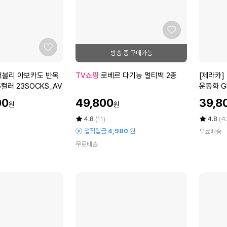
세
즈
사/
키
반
높
좋
양
이
아
피/
실
좋
요
실
내
아
리
골
요
로
[제
러블리 아보카도 반목
TV쇼핑
로베르 다기능 멀티백 2종
[제라카]
콘/
프
베
라
컬러 23SOCKS_AV
운동화 GF
올
화
르
카]
할
할
양
00
49,800
39,8
원
원
다
남
인
인
피
기
성
가
평
상
가
평
상
4.8
(11)
4.8
(4
골
능
점
품
골
점
품
앱적립금
4,980
원
프
무료배송
5
평
5
평
멀
프
장
무료배송
점
수
점
수
티
화
갑
만
만
백
캐
화
점
점
2
주
에
에
이
종
얼
트
다
남
이
성
얼
용/
운