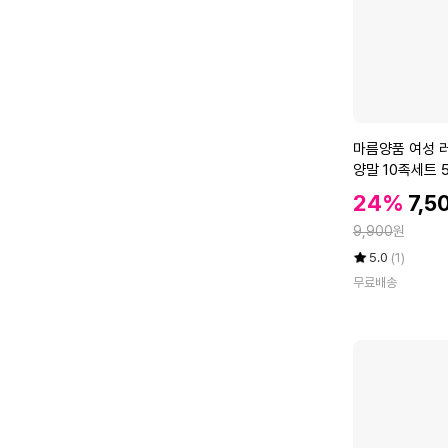
골
O
프
R
화
스
파
이
크
마
마름양품 여성 
리
름
양말 10족세트 5
스
양
할
할
24%
7,5
품
인
인
정
여
9,900
원
가
가
성
율
평
상
5.0
(1)
러
점
품
무료배송
5
평
블
점
수
리
만
아
점
보
에
카
도
반
목