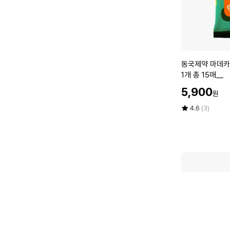
이
크
리
스
운
동
동
동국제약 마데카 
화
국
1개 총 15매__
런
제
닝
할
5,900
원
약
인
화
마
가
평
상
4.6
(3)
워
데
점
품
킹
5
평
카
화
점
수
데
스
만
오
니
점
쿨
커
에
시
즈
트
신
1
발
5
F
매
F
X
6