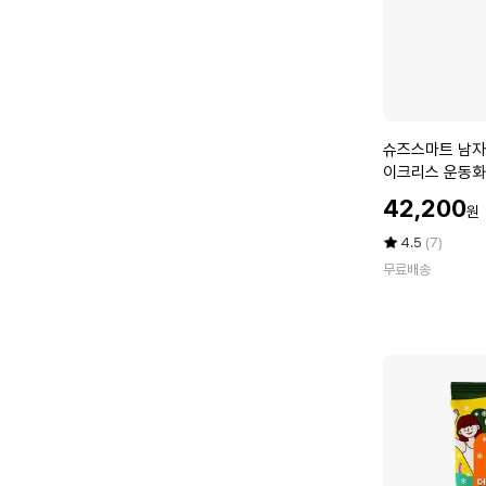
양
말
1
0
족
세
슈
슈즈스마트 남자
트
즈
이크리스 운동화
5
스
커즈 신발 FF 61
컬
할
42,200
원
마
러
인
트
가
평
상
2
4.5
(7)
남
점
품
3
무료배송
5
평
자
S
점
수
골
O
만
프
C
점
화
K
에
다
S
이
_
얼
A
스
V
파