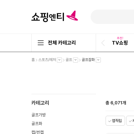
추천!
전체 카테고리
TV쇼핑
이
전
슬
펼
펼
펼
펼
홈
스포츠/레저
골프
골프잡화
라
치
치
치
치
기
기
기
기
이
드
카테고리
총
6,071
개
골프가방
앱적립
골프화
캡/썬캡