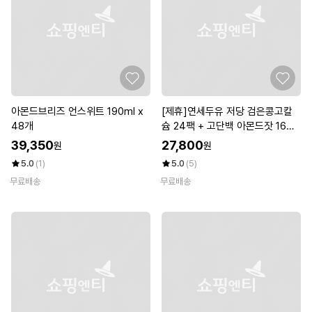
아몬드브리즈 언스위트 190ml x
[제휴]연세두유 저당 검은콩고칼
48개
슘 24팩 + 고단백 아몬드잣 16팩
(총40팩)
39,350
27,800
원
원
5.0
(1)
5.0
(5)
무료배송
무료배송