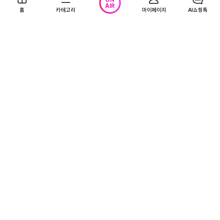
ON
AIR
홈
카테고리
마이페이지
AI쇼핑톡
회사소개
1866-0023 (유료)
(주) 티알엔 사업자 정보
이용약관
개인정보처리방침
청소년보호정책
영상정보처리방침
사업자정보 확인
하나은행 채무 지급보증 안내
Copyright 2013-
2026
. TRN Inc. All rights reserved.
지금 방송중인 상품
ON AIR