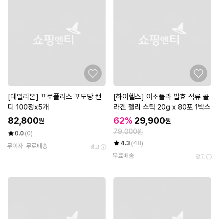
[데일리온] 프로폴리스 포도당 캔
[하이헬스] 이소플라 발효 석류 콜
디 100정x5개
라겐 젤리 스틱 20g x 80포 1박스
82,800
62%
29,900
원
원
79,000원
0.0
(0)
4.3
(48)
무이자
무료배송
광고
무료배송
광고