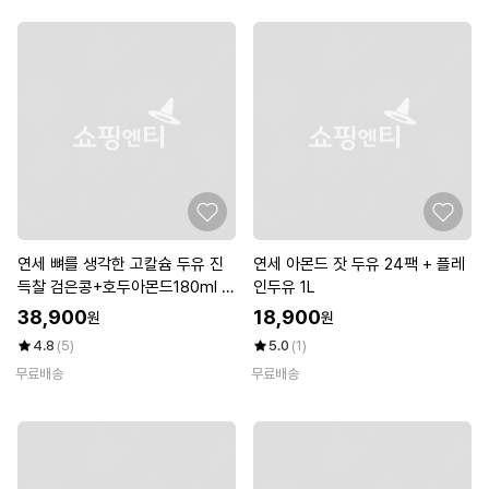
연세 뼈를 생각한 고칼슘 두유 진
연세 아몬드 잣 두유 24팩 + 플레
득찰 검은콩+호두아몬드180ml X
인두유 1L
96팩
38,900
18,900
원
원
4.8
(5)
5.0
(1)
무료배송
무료배송