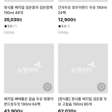
정식품 베지밀 검은콩과 검은참깨
건국두유 호두아몬드 두유 190ml
190ml 48개
24팩
35,030
12,900
원
원
5.0
(7)
5.0
(1)
무료배송
무료배송
베지밀 뼈에좋은 칼슘 두유 땅콩아
[정식품] 정식품 베지밀 검은콩 두
몬드호두잣 190ml 64팩
유 고칼슘 190ml 80개
43,900
62,020
원
원