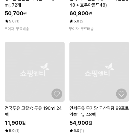
ml, 72개
48 + 호두아몬드48)
50,700
60,900
원
원
5.0
(1)
5.0
(2)
무이자
무료배송
무이자
무료배송
건국두유 고칼슘 두유 190ml 24
연세두유 무가당 국산약콩 99프로
팩
약콩두유 48팩
11,900
54,900
원
원
5.0
(1)
5.0
(1)