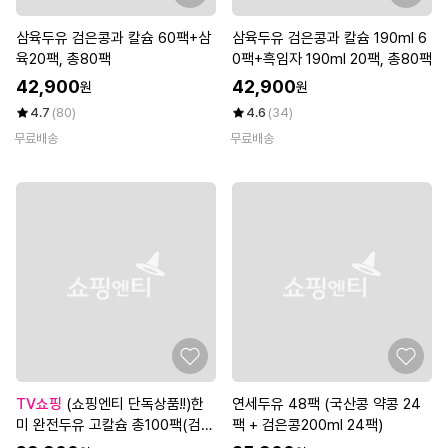
삼육두유 검은콩과 칼슘 60팩+삼
삼육두유 검은콩과 칼슘 190ml 6
육20팩, 총80팩
0팩+흑임자 190ml 20팩, 총80팩
42,900
42,900
원
원
4.7
(80)
4.6
(34)
무료배송
무료배송
TV쇼핑
(쇼핑엔티 단독상품!!)한
연세두유 48팩 (국산콩 약콩 24
미 완전두유 고칼슘 총100팩(검은
팩 + 검은콩200ml 24팩)
콩 검은참깨60팩+검은콩17곡 40