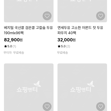
베지밀 국산콩 검은콩 고칼슘 두유
연세두유 고소한 아몬드 잣 두유
190mlx96팩
파우치 40팩
82,900
32,000
원
원
5.0
(1)
5.0
(2)
무이자
무료배송
무료배송