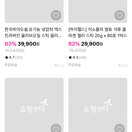
한국바이오셀 유기농 냉압착 엑스
[하이헬스] 이소플라 발효 석류 콜
트라버진 올리브오일 스틱 올리브
라겐 젤리 스틱 20g x 80포 1박스
유 6박스(10g x 84포)
63%
39,900
62%
29,900
원
원
107,400원
79,000원
4.7
(30)
4.3
(48)
무료배송
무료배송
광고
광고