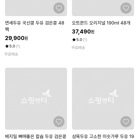
연세두유 국산콩 두유 검은콩 48
오트몬드 오리지널 190ml 48개
팩
37,490
원
29,900
원
5.0
(1)
5.0
(1)
무료배송
무료배송
베지밀 뼈에좋은 칼슘 두유 검은콩
삼육두유 고소한 미숫가루 두유 19