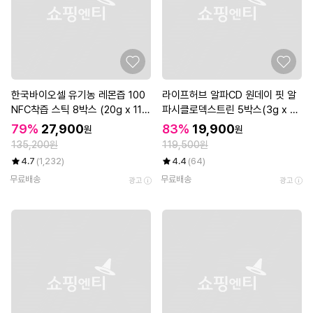
한국바이오셀 유기농 레몬즙 100
라이프허브 알파CD 원데이 핏 알
NFC착즙 스틱 8박스 (20g x 112
파시클로덱스트린 5박스(3g x 7
포)
0포)
79%
27,900
83%
19,900
원
원
135,200원
119,500원
4.7
(1,232)
4.4
(64)
무료배송
무료배송
광고
광고