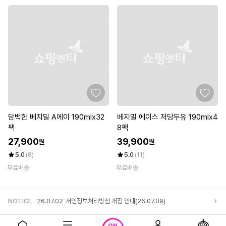
담백한 베지밀 A에이 190mlx32
베지밀 에이스 저당두유 190mlx4
팩
8팩
27,900
39,900
원
원
5.0
(8)
5.0
(11)
무료배송
무료배송
NOTICE
26.07.02
개인정보처리방침 개정 안내(26.07.09)
앱다운로드
고객센터
로그인