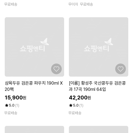
무료배송
무이자
무료배송
삼육두유 검은콩 파우치 190ml X
[이롬] 황성주 국산콩두유 검은콩
20팩
과 17곡 190ml 64입
15,900
42,200
원
원
5.0
(1)
5.0
(1)
무료배송
무료배송