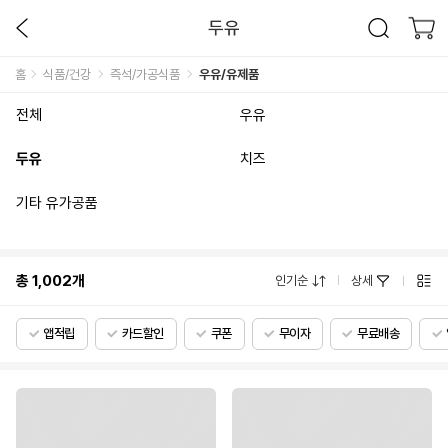
두유
홈
식품/건강
즉석/가공식품
우유/유제품
전체
우유
두유
치즈
기타 유가공품
총
1,002
개
인기순
상세
앱적립
카드할인
쿠폰
무이자
무료배송