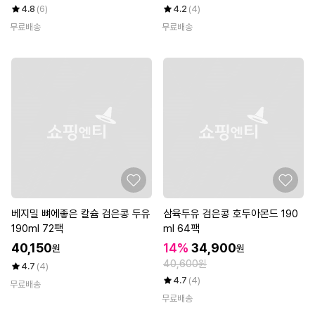
4.8
(6)
4.2
(4)
무료배송
무료배송
베지밀 뼈에좋은 칼슘 검은콩 두유
삼육두유 검은콩 호두아몬드 190
190ml 72팩
ml 64팩
40,150
14%
34,900
원
원
40,600원
4.7
(4)
4.7
(4)
무료배송
무료배송