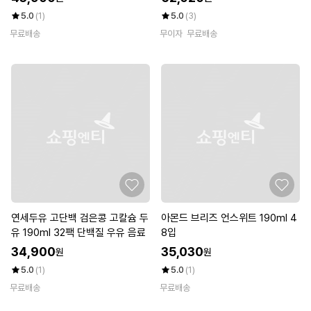
5.0
(1)
5.0
(3)
무료배송
무이자
무료배송
연세두유 고단백 검은콩 고칼슘 두
아몬드 브리즈 언스위트 190ml 4
유 190ml 32팩 단백질 우유 음료
8입
34,900
35,030
원
원
5.0
(1)
5.0
(1)
무료배송
무료배송