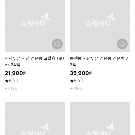
연세두유 저당 검은콩 고칼슘 190
콩앤콩 저당두유 검은콩 검은깨 7
ml 24팩
2팩
21,900
35,900
원
원
5.0
(1)
5.0
(1)
무료배송
무료배송