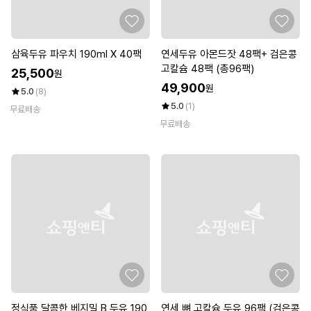
삼육두유 파우치 190ml X 40팩
연세두유 아몬드잣 48팩+ 검은콩
고칼슘 48팩 (총96팩)
25,500
원
49,900
원
5.0
(8)
5.0
(1)
무료배송
무료배송
정식품 달콤한 베지밀 B 두유 190
연세 뼈 고칼슘 두유 96팩 (검은콩