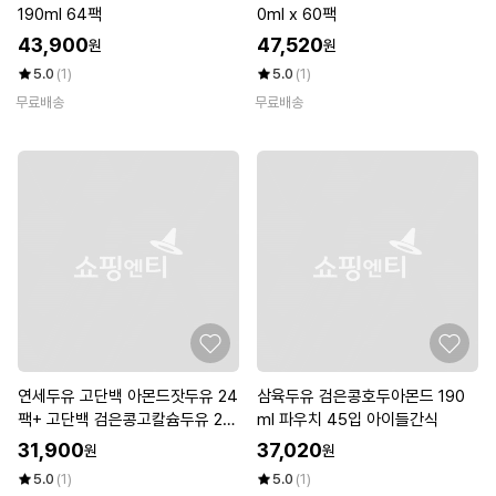
190ml 64팩
0ml x 60팩
43,900
47,520
원
원
5.0
(1)
5.0
(1)
무료배송
무료배송
연세두유 고단백 아몬드잣두유 24
삼육두유 검은콩호두아몬드 190
팩+ 고단백 검은콩고칼슘두유 24
ml 파우치 45입 아이들간식
팩 (총48팩)
31,900
37,020
원
원
5.0
(1)
5.0
(1)