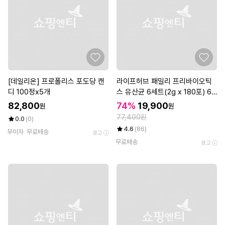
[데일리온] 프로폴리스 포도당 캔
라이프허브 패밀리 프리바이오틱
디 100정x5개
스 유산균 6세트(2g x 180포) 6
개월분
82,800
74%
19,900
원
원
77,400원
0.0
(0)
4.6
(86)
무이자
무료배송
광고
무료배송
광고