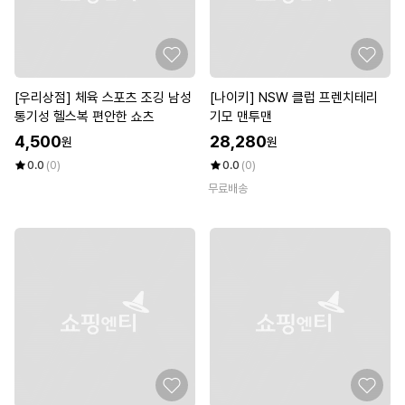
[우리상점] 체육 스포츠 조깅 남성
[나이키] NSW 클럽 프렌치테리
통기성 헬스복 편안한 쇼츠
기모 맨투맨
4,500
28,280
원
원
0.0
(0)
0.0
(0)
무료배송