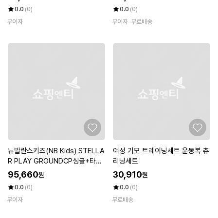
0.0
(0)
0.0
(0)
무이자
무이자
무료배송
뉴발란스키즈(NB Kids) STELLA
여성 기모 트레이닝세트 운동복 츄
R PLAY GROUNDCP싱글+타슬
리닝세트
란 반팔셋업 NK9YG2501UMela
95,660
30,910
원
원
nge Gray
0.0
(0)
0.0
(0)
무이자
무료배송