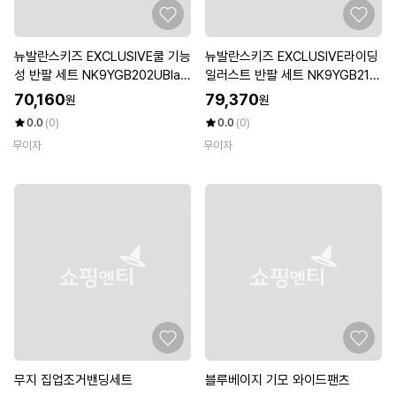
뉴발란스키즈 EXCLUSIVE쿨 기능
뉴발란스키즈 EXCLUSIVE라이딩
성 반팔 세트 NK9YGB202UBlac
일러스트 반팔 세트 NK9YGB217
k
UPurple
70,160
79,370
원
원
0.0
(0)
0.0
(0)
무이자
무이자
무지 집업조거밴딩세트
블루베이지 기모 와이드팬츠