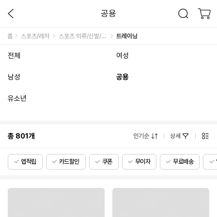
공용
홈
스포츠/레저
스포츠 의류/신발/잡화
트레이닝
전체
여성
남성
공용
유소년
총
801
개
인기순
상세
앱적립
카드할인
쿠폰
무이자
무료배송