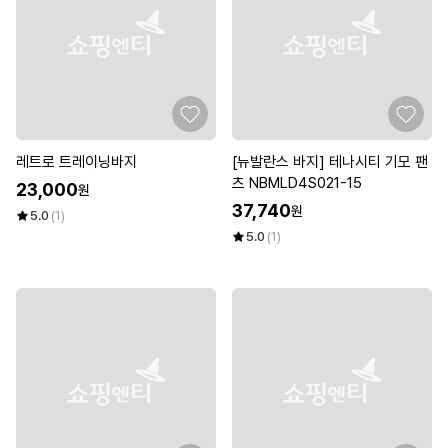
레트로 트레이닝바지
[뉴발란스 바지] 테나시티 기모 팬
츠 NBMLD4S021-15
23,000
원
37,740
원
5.0
(1)
5.0
(1)