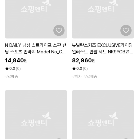
N DAILY 남성 스트라이프 스판 밴
뉴발란스키즈 EXCLUSIVE라이딩
딩 스포츠 반바지 Model No_CB
일러스트 반팔 세트 NK9YGB217
6067
U(20)Red
14,840
82,960
원
원
0.0
(0)
0.0
(0)
무료배송
무이자
무료배송