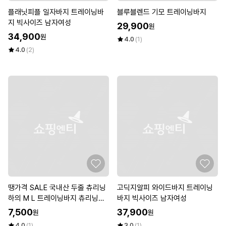
플래닛피플 일자바지 트레이닝바
블루블렌드 기모 트레이닝바지
지 빅사이즈 남자여성
29,900
원
34,900
원
4.0
(1)
4.0
(2)
땡가격 SALE 국내산 두줄 츄리닝
고딕지알피 와이드바지 트레이닝
하의 M L 트레이닝바지 츄리닝바
바지 빅사이즈 남자여성
지 츄리닝팬츠 밴드팬츠 조거팬츠
7,500
37,900
원
원
4.0
(1)
3.0
(1)