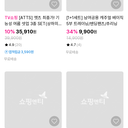
TV쇼핑
[ATTS] 엣츠 최종가! 기
[1+1세트] 남여공용 캐주얼 베이직
능성 여름 셋업 3종 SET(상하의
5부 트레이닝/밴딩팬츠/추리닝
+ 긴팔셔츠), 남녀공용
10%
35,910
34%
9,900
원
원
39,900원
14,900원
4.9
(20)
4.7
(4)
앱적립금 3,590원
무료배송
무료배송