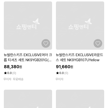
뉴발란스키즈 EXCLUSIVE여아 크
뉴발란스키즈 EXCLUSIVE라운드
롭 티셔츠 세트 NK9YGB201G(1
스 세트 NK9YGB107UYellow
0)White
88,380
91,660
원
원
0.0
(0)
0.0
(0)
무이자
무료배송
무이자