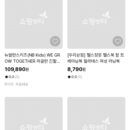
뉴발란스키즈(NB Kids) WE GR
[우리상점] 헬스장옷 헬스복 탑 트
OW TOGETHER 라글란 긴팔티
레이닝복 필라테스 여성 러닝복
+ 미니쭈리 NK9YG2204U(19)Bl
109,890
8,790
원
원
ack
0.0
(0)
0.0
(0)
무이자
무료배송