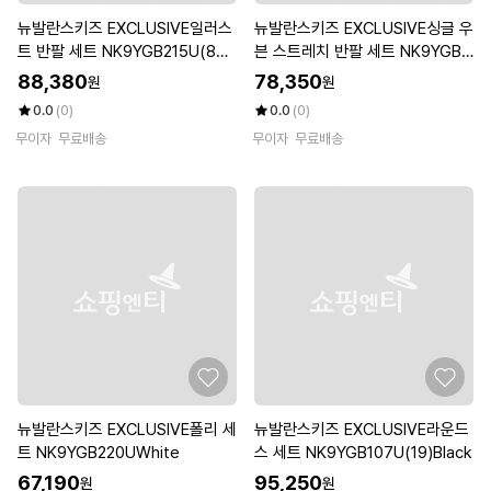
뉴발란스키즈 EXCLUSIVE일러스
뉴발란스키즈 EXCLUSIVE싱글 우
트 반팔 세트 NK9YGB215U(80)
븐 스트레치 반팔 세트 NK9YGB2
Orange
04U(52)Dark Blue
88,380
78,350
원
원
0.0
(0)
0.0
(0)
무이자
무료배송
무이자
무료배송
뉴발란스키즈 EXCLUSIVE폴리 세
뉴발란스키즈 EXCLUSIVE라운드
트 NK9YGB220UWhite
스 세트 NK9YGB107U(19)Black
67,190
95,250
원
원