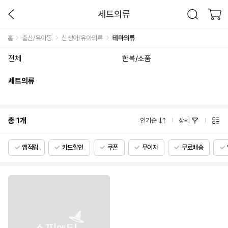
세트의류
홈
출산/유아동
신생아/유아의류
테마의류
전체
한복/소품
세트의류
총
1
개
인기순
상세
앱적립
카드할인
쿠폰
무이자
무료배송