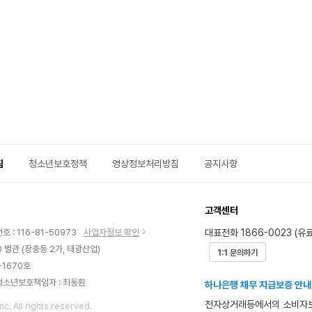
리
미
어
쿠
잉
킥
보
드
유
아
용
품
침
청소년보호정책
영상정보처리방침
공지사항
고객센터
대표전화 1866-0023 (유료
 : 116-81-50973
사업자정보 확인
 별관 (장충동 2가, 태광산업)
1:1 문의하기
-1670호
청소년보호책임자 : 최동환
하나은행 채무 지급보증 안내
전자상거래등에서의 소비자보
nc. All rights reserved.