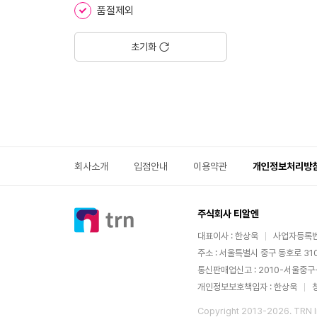
유
품절제외
아
트
램
초기화
폴
린
직
사
각
형
(오
리
회사소개
입점안내
이용약관
개인정보처리방
지
널)
주식회사 티알엔
대표이사 : 한상욱
사업자등록번호
주소 : 서울특별시 중구 동호로 310
통신판매업신고 : 2010-서울중구
개인정보보호책임자 : 한상욱
Copyright 2013-
2026
. TRN I