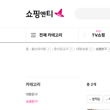
추천!
전체 카테고리
TV쇼핑
이
전
슬
펼
펼
펼
펼
펼
홈
출산/유아동
장난감/교구
대형/승용
승용완구
라
치
치
치
치
치
기
기
기
기
기
이
드
카테고리
총
2
개
대형완구
앱적립
승용완구