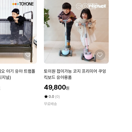
좋
좋
아
아
요
요
토
디오 아기 유아 트램폴
토이원 접이가능 코지 프리미어 쿠잉
이
리지널)
킥보드 유아용품
원
할
49,800
원
원
접
인
이
가
평
상
0.0
(0)
가
점
품
무료배송
5
평
능
점
수
코
만
지
점
프
에