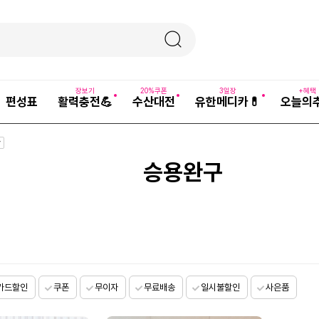
장보기
20%쿠폰
3일장
+혜택
편성표
활력충전💪
수산대전
유한메디카💊
오늘의
승용완구
카드할인
쿠폰
무이자
무료배송
일시불할인
사은품