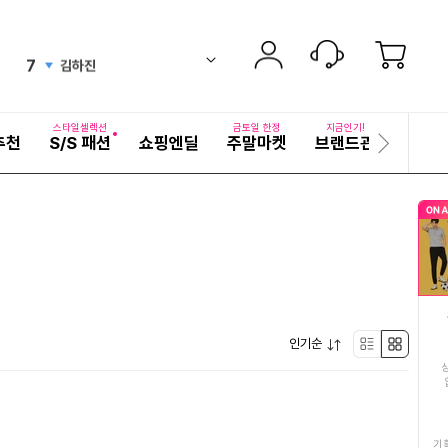
6
여성여름원피스
down
ico-
펼
7
김하진
치
검
ico-
up
기
색
8
남성반바지
어
down
ico-
자
스타일셀렉션
금토일 한정
지금인기!
추천
S/S 패션
쇼핑엔딜
주말마켓
브랜드관
기획전
세
다
9
블라우풍트무선이어폰
up
ico-
히
음
보
슬
10
삼계탕
기
up
ico-
라
이
11
도가니탕
드
ico-
up
12
워치
equal
ico-
펼
인기순
13
25년햅쌀10kg
리
박
new
ico-
치
기
14
곱창전골
스
스
up
ico-
15
남성반팔티셔츠
트
형
기