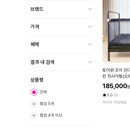
브랜드
펼
치
가격
기
펼
치
혜택
기
펼
치
결과 내 검색
기
토
토이원 코지 인
펼
이
린 직사각형(오
치
상품평
원
할
185,000
기
코
인
전체
지
가
평
상
0.0
(0)
인
점
품
무이자
무료배송
별점 5개
5
평
디
점
수
오
별점 4개 이상
만
아
점
기
에