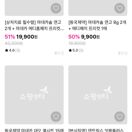
[상처치료 필수템] 마데카솔 연고
[동국제약] 마데카솔 연고 8g 2개
2개 + 마데카 메디폼패치 프리컷
+ 메디패치 프리컷 1매
2매*3개
51%
19,900
50%
9,900
원
원
40,500원
19,900원
4.6
(3)
5.0
(2)
광고
광고
동국제약 마데카 데오 쿨시트 15매
[본사직영] 덴트릭스 잇몸플러스