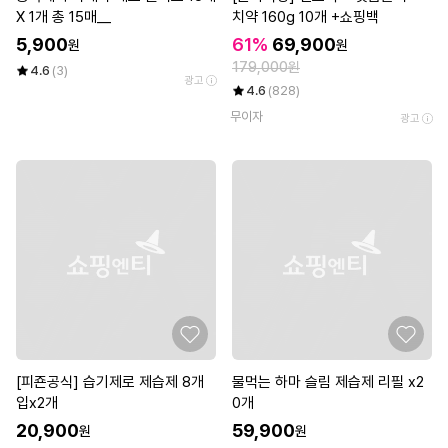
X 1개 총 15매__
치약 160g 10개 +쇼핑백
5,900
61%
69,900
원
원
179,000원
4.6
(3)
광고
4.6
(828)
무이자
광고
[피죤공식] 습기제로 제습제 8개
물먹는 하마 슬림 제습제 리필 x2
입x2개
0개
20,900
59,900
원
원