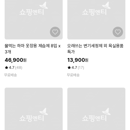
물먹는 하마 옷장용 제습제 8입 x
오래쓰는 변기세정제 외 욕실용품
3개
특가
46,900
13,900
원
원
4.7
(48)
4.7
(17)
무료배송
무료배송