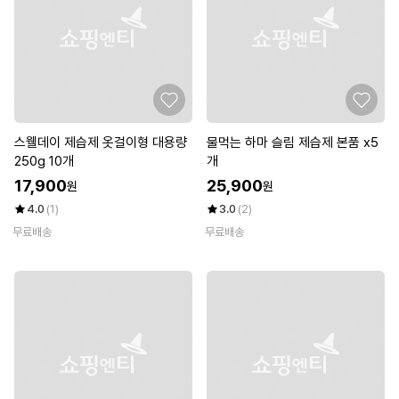
스웰데이 제습제 옷걸이형 대용량
물먹는 하마 슬림 제습제 본품 x5
250g 10개
개
17,900
25,900
원
원
4.0
(1)
3.0
(2)
무료배송
무료배송