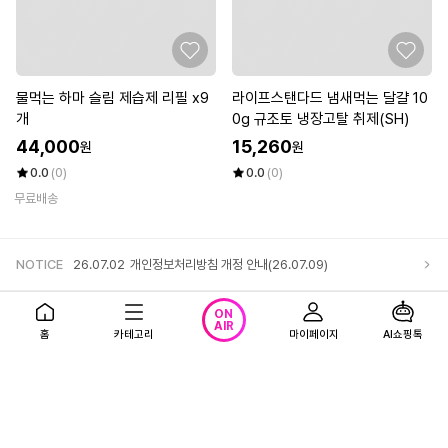
물먹는 하마 슬림 제습제 리필 x9
라이프스탠다드 냄새먹는 달걀 10
개
0g 규조토 냉장고탈 취제(SH)
44,000
15,260
원
원
0.0
(0)
0.0
(0)
무료배송
NOTICE
26.07.02
개인정보처리방침 개정 안내(26.07.09)
앱다운로드
고객센터
로그인
ON
AIR
홈
카테고리
마이페이지
AI쇼핑톡
회사소개
1866-0023 (유료)