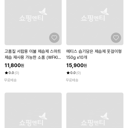
고품질 서랍용 이불 제습제 스마트
메티스 습기담은 제습제 옷걸이형
제습 재사용 가능한 소품 (WFKIO
150g x10개
AN)
11,800
15,900
원
원
0.0
(0)
0.0
(0)
무료배송
무료배송