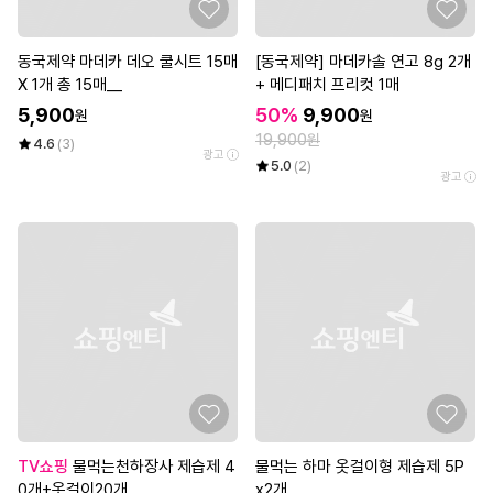
동국제약 마데카 데오 쿨시트 15매
[동국제약] 마데카솔 연고 8g 2개
X 1개 총 15매__
+ 메디패치 프리컷 1매
5,900
50%
9,900
원
원
19,900원
4.6
(3)
광고
5.0
(2)
광고
TV쇼핑
물먹는천하장사 제습제 4
물먹는 하마 옷걸이형 제습제 5P
0개+옷걸이20개
x2개