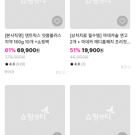
[본사직영] 덴트릭스 잇몸플러스
[상처치료 필수템] 마데카솔 연고
치약 160g 10개 +쇼핑백
2개 + 마데카 메디폼패치 프리컷
2매*3개
61%
69,900
51%
19,900
원
원
179,000원
40,500원
4.6
(828)
4.6
(3)
광고
무이자
광고