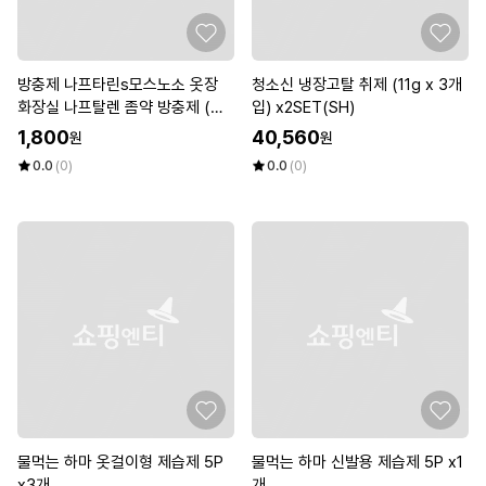
방충제 나프타린s모스노소 옷장
청소신 냉장고탈 취제 (11g x 3개
화장실 나프탈렌 좀약 방충제 (W
입) x2SET(SH)
033014)
1,800
40,560
원
원
0.0
(0)
0.0
(0)
물먹는 하마 옷걸이형 제습제 5P
물먹는 하마 신발용 제습제 5P x1
x3개
개