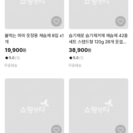
물먹는 하마 옷장용 제습제 8입 x1
습기제로 습기제거제 제습제 42종
개
세트 스탠드형 120g 28개 옷걸이
형 150g 14개
19,900
38,900
원
원
5.0
(3)
5.0
(1)
무료배송
무료배송