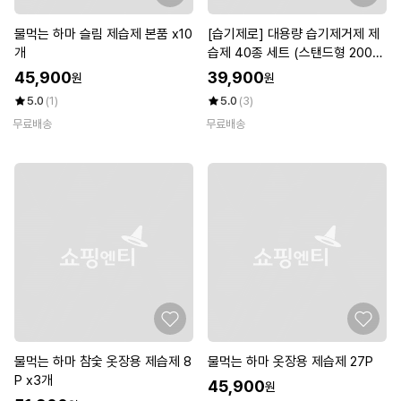
물먹는 하마 슬림 제습제 본품 x10
[습기제로] 대용량 습기제거제 제
개
습제 40종 세트 (스탠드형 200g
28개+옷걸이형 200g 12개)
45,900
39,900
원
원
5.0
(1)
5.0
(3)
무료배송
무료배송
물먹는 하마 참숯 옷장용 제습제 8
물먹는 하마 옷장용 제습제 27P
P x3개
45,900
원