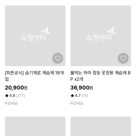
[피죤공식] 습기제로 제습제 18개
물먹는 하마 참숯 옷장용 제습제 8
입
P x2개
20,900
36,900
원
원
4.8
(217)
4.7
(19)
무료배송
무료배송