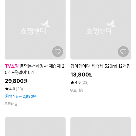
TV쇼핑
물먹는천하장사 제습제 2
답이답이다 제습제 520ml 12개입
0개+옷걸이10개
13,900
원
29,800
원
4.5
(23)
4.6
(23)
무료배송
앱적립금 2,980원
무료배송