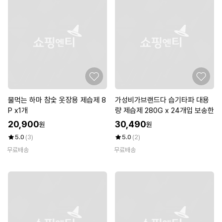
물먹는 하마 참숯 옷장용 제습제 8
가성비가브랜드다 습기타파 대용
P x1개
량 제습제 280G x 24개입 보송한
20,900
30,490
원
원
5.0
(3)
5.0
(2)
무료배송
무료배송