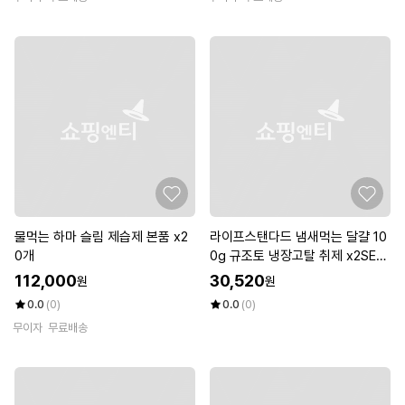
물먹는 하마 슬림 제습제 본품 x2
라이프스탠다드 냄새먹는 달걀 10
0개
0g 규조토 냉장고탈 취제 x2SET
(SH)
112,000
30,520
원
원
0.0
(0)
0.0
(0)
무이자
무료배송