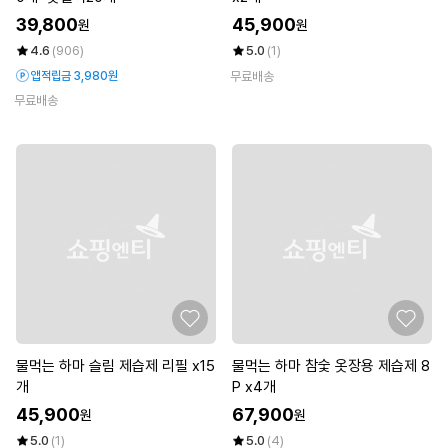
39,800
45,900
원
원
4.6
(906)
5.0
(1)
앱적립금 3,980원
무료배송
무료배송
물먹는 하마 슬림 제습제 리필 x15
물먹는 하마 참숯 옷장용 제습제 8
개
P x4개
45,900
67,900
원
원
5.0
(1)
5.0
(4)