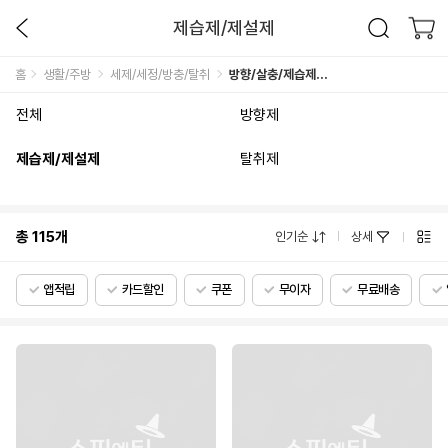
제습제/제설제
홈
생활/주방
세제/세정/방충/탈취
방향/살충/제습제/방향제
전체
방향제
제습제/제설제
탈취제
총
115
개
인기순
상세
앱적립
카드할인
쿠폰
무이자
무료배송