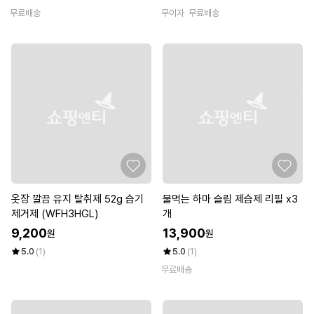
무료배송
무이자
무료배송
옷장 깔끔 유지 탈취제 52g 습기
물먹는 하마 슬림 제습제 리필 x3
제거제 (WFH3HGL)
개
9,200
13,900
원
원
5.0
(1)
5.0
(1)
무료배송