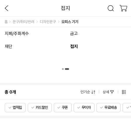
접지
홈
문구/취미/반려
디자인문구
오피스 기기
지폐/주화계수
금고
재단
접지
총
0
개
인기순
상세
앱적립
카드할인
쿠폰
무이자
무료배송