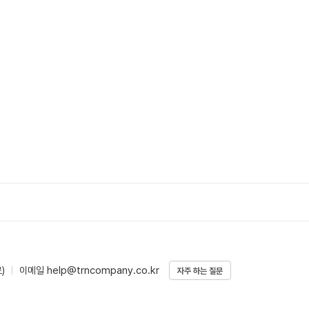
1
여성여름원피스
ico-
up
equal
help@trncompany.co.kr
)
이메일
자주 하는 질문