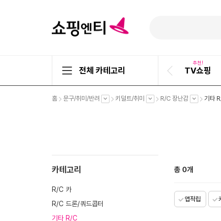
추천!
전체 카테고리
TV쇼핑
이
전
슬
펼
펼
펼
펼
홈
문구/취미/반려
키덜트/취미
R/C 장난감
기타 R
라
치
치
치
치
기
기
기
기
이
드
카테고리
총
0
개
R/C 카
앱적립
R/C 드론/쿼드콥터
기타 R/C