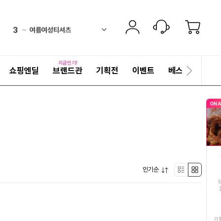
2
생수
equal
ico-
펼
3
여름여성티셔츠
치
검
equal
ico-
기
색
4
김치
어
equal
ico-
자
지금인기!
쇼핑엔딜
브랜드관
기획전
이벤트
베스트
세
다
5
리체나
ico-
up
히
음
보
슬
6
두유
기
up
ico-
라
이
7
쌀10kg
드
ico-
up
8
안동간고등어
down
ico-
펼
9
인기순
여성여름블라우스
리
박
up
ico-
치
기
10
제주삼다수생수2L
스
스
down
ico-
11
생수500ML
트
형
기