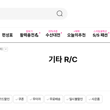
장보기
20%쿠폰
+혜택
스타일셀렉션
편성표
활력충전💪
수산대전
오늘의추천
S/S 패션
펼
/C
치
기
기타 R/C
카드할인
쿠폰
무이자
무료배송
일시불할인
사은품