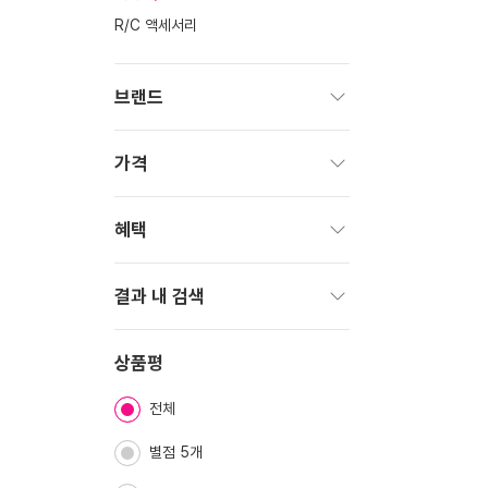
R/C 액세서리
브랜드
펼
치
가격
기
펼
치
혜택
기
펼
치
결과 내 검색
기
펼
치
상품평
기
전체
별점 5개