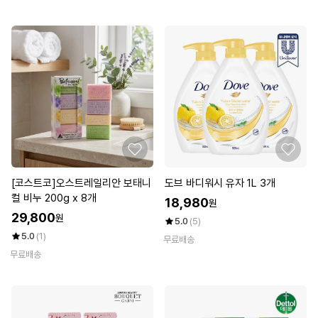
[코스트코]오스트레일리안 보태니
도브 바디워시 유자 1L 3개
컬 비누 200g x 8개
18,980
원
29,800
원
5.0
(5)
5.0
(1)
무료배송
무료배송