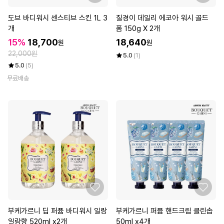
도브 바디워시 센스티브 스킨 1L 3
질경이 데일리 에코아 워시 골드
개
폼 150g X 2개
15%
18,700
18,640
원
원
22,000원
5.0
(1)
5.0
(5)
무료배송
부케가르니 딥 퍼퓸 바디워시 일랑
부케가르니 퍼퓸 핸드크림 클린솝
일랑향 520ml x2개
50ml x4개