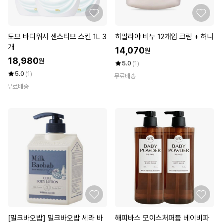
도브 바디워시 센스티브 스킨 1L 3
히말라야 비누 12개입 크림 + 허니
개
14,070
원
18,980
원
5.0
(1)
5.0
(1)
무료배송
무료배송
[밀크바오밥] 밀크바오밥 세라 바
해피바스 모이스처퍼퓸 베이비파