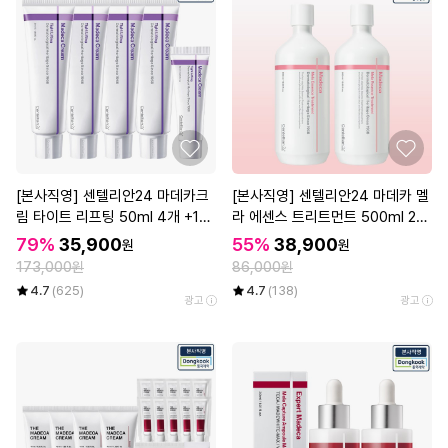
[본사직영] 센텔리안24 마데카크
[본사직영] 센텔리안24 마데카 멜
림 타이트 리프팅 50ml 4개 +15
라 에센스 트리트먼트 500ml 2개
ml 1개
(대용량 기미 에센스)
79%
35,900
55%
38,900
원
원
173,000원
86,000원
4.7
(625)
4.7
(138)
광고
광고