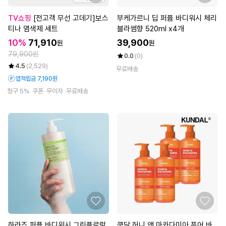
TV쇼핑
[전고객 무선 고데기]보스
부케가르니 딥 퍼퓸 바디워시 체리
티나 염색제 세트
블라썸향 520ml x4개
10%
71,910
39,900
원
원
79,900원
0.0
(0)
4.5
(2,529)
무료배송
앱적립금 7,190원
청구 5%
쿠폰
무이자
무료배송
하라즈 퍼퓸 바디워시 그린플로럴
쿤달 허니 앤 마카다미아 퓨어 바