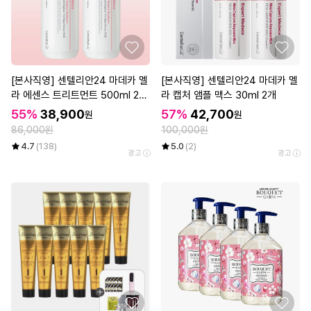
[본사직영] 센텔리안24 마데카 멜
[본사직영] 센텔리안24 마데카 멜
라 에센스 트리트먼트 500ml 2개
라 캡처 앰플 맥스 30ml 2개
(대용량 기미 에센스)
55%
38,900
57%
42,700
원
원
86,000원
100,000원
4.7
(138)
5.0
(2)
광고
광고