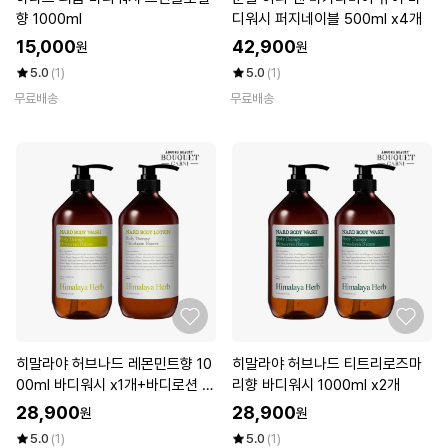
향 1000ml
디워시 퍼지네이블 500ml x4개
15,000
42,900
원
원
5.0
(1)
5.0
(1)
무료배송
무료배송
히말라야 허브나드 레몬민트향 10
히말라야 허브나드 티트리로즈마
00ml 바디워시 x1개+바디로션 x1
리향 바디워시 1000ml x2개
개
28,900
28,900
원
원
5.0
(1)
5.0
(1)