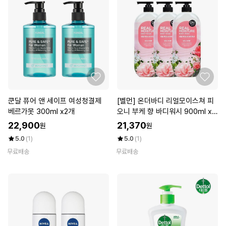
쿤달 퓨어 앤 세이프 여성청결제
[벨먼] 온더바디 리얼모이스쳐 피
베르가못 300ml x2개
오니 부케 향 바디워시 900ml x
3개
22,900
21,370
원
원
5.0
(1)
5.0
(1)
무료배송
무료배송