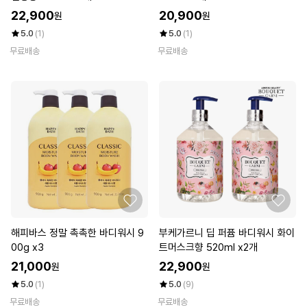
22,900
20,900
원
원
5.0
(1)
5.0
(1)
무료배송
무료배송
해피바스 정말 촉촉한 바디워시 9
부케가르니 딥 퍼퓸 바디워시 화이
00g x3
트머스크향 520ml x2개
21,000
22,900
원
원
5.0
(1)
5.0
(9)
무료배송
무료배송