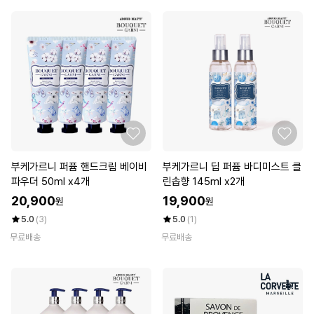
부케가르니 퍼퓸 핸드크림 베이비
부케가르니 딥 퍼퓸 바디미스트 클
파우더 50ml x4개
린솝향 145ml x2개
20,900
19,900
원
원
5.0
(3)
5.0
(1)
무료배송
무료배송