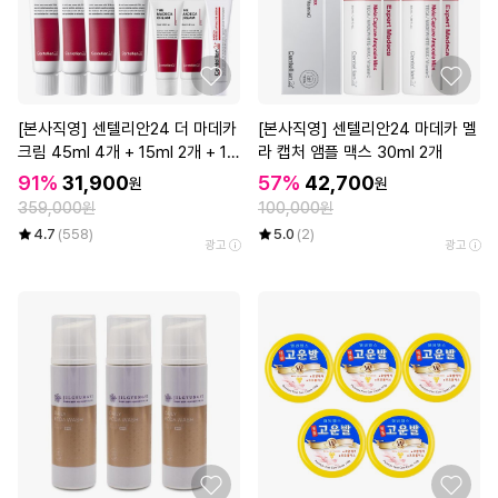
[본사직영] 센텔리안24 더 마데카
[본사직영] 센텔리안24 마데카 멜
크림 45ml 4개 + 15ml 2개 + 1
라 캡처 앰플 맥스 30ml 2개
ml 10매 + 인텐스 리프팅 아이크
91%
31,900
57%
42,700
원
원
림 15ml
359,000원
100,000원
4.7
(558)
5.0
(2)
광고
광고