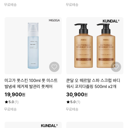
무료배송
무료배송
미고가 풋스킨 100ml 풋 미스트
쿤달 오 떼르말 스파 스크럽 바디
발냄새 제거제 발관리 풋케어
워시 코지다즐링 500ml x2개
19,900
30,900
원
원
5.0
(1)
5.0
(1)
무료배송
무료배송