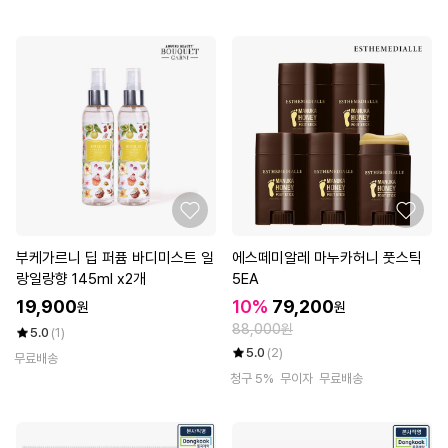
부케가르니 딥 퍼퓸 바디미스트 일
에스떼미알레 마누카허니 풋스틱
랑일랑향 145ml x2개
5EA
19,900
10%
79,200
원
원
88,000원
5.0
(1)
5.0
(2)
무료배송
청구 5%
무이자
무료배송