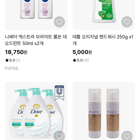
니베아 엑스트라 브라이트 롤온 데
데톨 오리지널 핸드워시 250g x1
오드란트 50ml x2개
개
18,750
5,000
원
원
5.0
(1)
5.0
(4)
무료배송