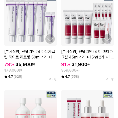
[본사직영] 센텔리안24 마데카크
[본사직영] 센텔리안24 더 마데카
림 타이트 리프팅 50ml 4개 +15
크림 45ml 4개 + 15ml 2개 + 1
ml 1개
ml 10매 + 인텐스 리프팅 아이크
79%
35,900
91%
31,900
원
원
림 15ml
173,000원
359,000원
4.7
(625)
4.7
(558)
광고
광고