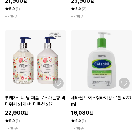
21,900
23,900
원
원
5.0
(1)
5.0
(2)
무료배송
무료배송
부케가르니 딥 퍼퓸 로즈가든향 바
세타필 모이스춰라이징 로션 473
디워시 x1개+바디로션 x1개
ml
22,900
16,080
원
원
5.0
(1)
5.0
(1)
무료배송
무료배송