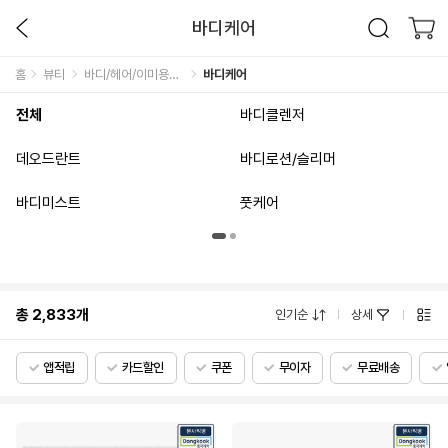
바디케어
홈
뷰티
바디/헤어/이미용기기
바디케어
전체
바디클렌저
데오드란트
바디로션/슬리머
바디미스트
풋케어
총
2,833
개
인기순
상세
앱적립
카드할인
쿠폰
무이자
무료배송