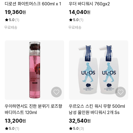
디로션 화이트머스크 600ml x 1
우더 바디워시 760gx2
19,360
14,040
원
원
5.0
(1)
5.0
(1)
무료배송
무료배송
우아하면서도 진한 분위기 로즈향
우르오스 스킨 워시 무향 500ml
바디미스트 120ml
남성 올인원 바디워시 2개 Ss
13,200
32,540
원
원
5.0
(1)
5.0
(3)