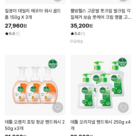
질경이 데일리 에코아 워시 골드
웰빙헬스 고운발 풋크림 발크림 각
폼 150g X 3개
질제거 보습 풋케어 크림 명품 고
운발 노랑 5개
27,960
35,200
원
원
5.0
(1)
5.0
(1)
무료배송
데톨 오렌지 포밍 항균 핸드워시 2
데톨 오리지널 핸드워시 250g x4
50g x3개
개