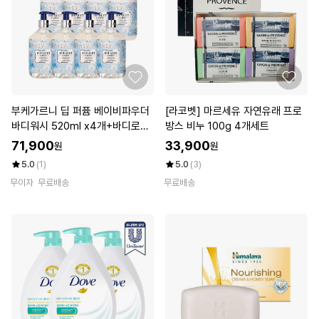
부케가르니 딥 퍼퓸 베이비파우더
[라코벳] 마르세유 자연유래 프로
바디워시 520ml x4개+바디로션
방스 비누 100g 4개세트
520ml x4개
71,900
33,900
원
원
5.0
(1)
5.0
(3)
무이자
무료배송
무료배송