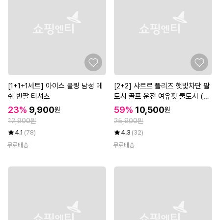
[1+1+1세트] 아이스 쿨링 남성 메
[2+2] 샤르르 플리츠 햇빛차단 팔
쉬 반팔 티셔츠
토시 골프 운전 여유핏 쿨토시 (총
4set/8개)
23%
9,900
59%
10,500
원
원
12,900원
25,900원
4.1
(78)
4.3
(32)
무료배송
무료배송