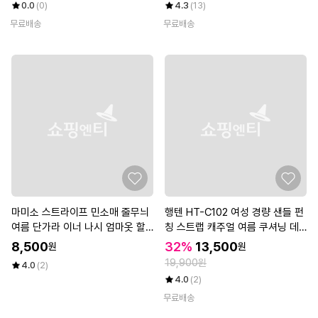
0.0
(0)
4.3
(13)
무료배송
무료배송
마미소 스트라이프 민소매 줄무늬
행텐 HT-C102 여성 경량 샌들 펀
여름 단가라 이너 나시 엄마옷 할
칭 스트랩 캐주얼 여름 쿠셔닝 데
머니옷 빅사이즈 4060 마담 중년
일리 슈즈
8,500
32%
13,500
원
원
여성 옷
19,900원
4.0
(2)
4.0
(2)
무료배송