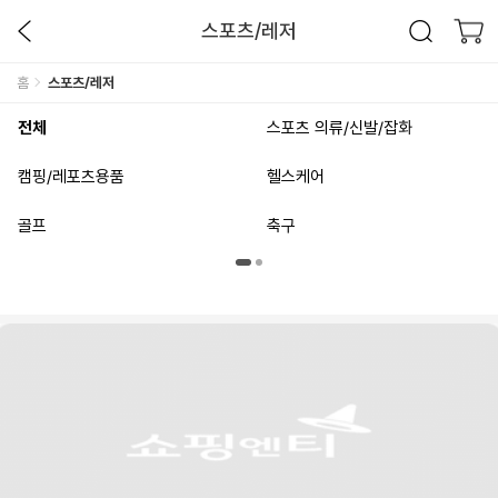
스포츠/레저
홈
스포츠/레저
전체
스포츠 의류/신발/잡화
캠핑/레포츠용품
헬스케어
골프
축구