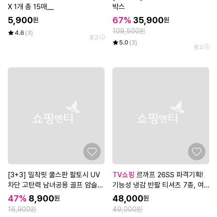
X 1개 총 15매__
박스
5,900
67%
35,900
원
원
109,500원
4.6
(3)
광고
5.0
(3)
광고
[3+3] 밀착핏 쿨스판 팔토시 UV
TV쇼핑
르까프 26SS 파격기획!
차단 고탄력 남녀공용 골프 암슬리
기능성 냉감 반팔 티셔츠 7종, 여
브 총6세트
성
47%
8,900
48,000
원
원
16,900원
49,000원