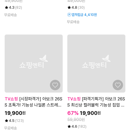
49,900원
49,000원
4.3
(82)
4.8
(30)
무료배송
앱적립금 4,410원
무료배송
TV쇼핑
[시장파격가] 아보크 26S
TV쇼핑
[파격기획가] 아보크 26S
S 초특가! 기능성 나일론 스트레치
S 최신상 컬러블럭 기능성 집업 자
팬츠 4종, 남성
켓 3종, 남녀공용
19,900
67%
19,900
원
원
59,900원
4.5
(123)
4.6
(182)
무료배송