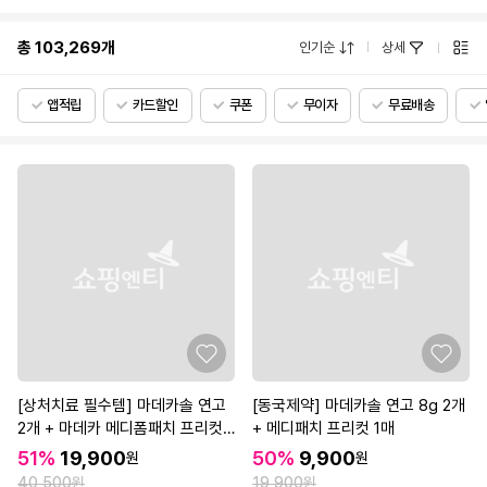
총
103,269
개
인기순
상세
앱적립
카드할인
쿠폰
무이자
무료배송
[상처치료 필수템] 마데카솔 연고
[동국제약] 마데카솔 연고 8g 2개
2개 + 마데카 메디폼패치 프리컷
+ 메디패치 프리컷 1매
2매*3개
51%
19,900
50%
9,900
원
원
40,500원
19,900원