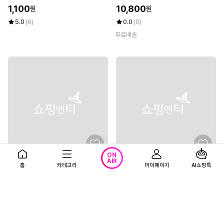
N-WGL-WEC7027
1,100
10,800
원
원
5.0
(6)
0.0
(0)
무료배송
ON
AIR
홈
카테고리
마이페이지
AI쇼핑톡
카라 티셔츠 1+1 (남성)
엄마옷 마미소 나무 티셔츠 7부 간
절기 라운드 데일리 할머니 빅사이
9,900
원
즈 40 70 마담 중년 여성
4%
9,900
원
5.0
(4)
10,300원
무료배송
4.8
(5)