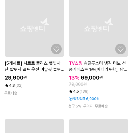
[5개세트] 샤르르 플리츠 햇빛차
TV쇼핑
슈틸루스터 냉감 터보 선
단 팔토시 골프 운전 여유핏 쿨토
풍기베스트 1종(배터리포함), 남녀
시 (총 5세트/10P)_
공용 (ST-FV100)
29,900
13%
69,000
원
원
79,000원
4.3
(32)
4.5
(138)
무료배송
앱적립금 6,900원
청구 5%
무이자
무료배송