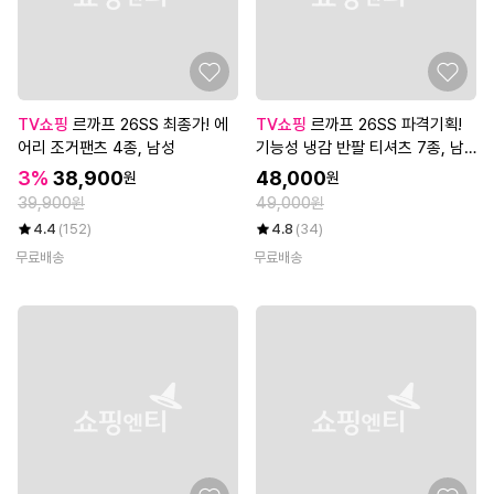
TV쇼핑
르까프 26SS 최종가! 에
TV쇼핑
르까프 26SS 파격기획!
어리 조거팬츠 4종, 남성
기능성 냉감 반팔 티셔츠 7종, 남
성
3%
38,900
48,000
원
원
39,900원
49,000원
4.4
(152)
4.8
(34)
무료배송
무료배송