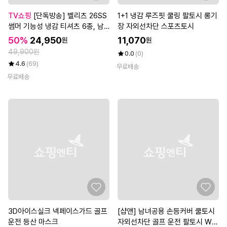
TV쇼핑
[단독방송] 벨리츠 26SS
1+1 냉감 루즈핏 쿨링 팔토시 롱기
썸머 기능성 냉감 티셔츠 6종, 남
장 자외선차단 스포츠토시
성
50%
24,950
11,070
원
원
49,900원
0.0
(0)
4.6
(69)
무료배송
무료배송
3D아이스실크 넥페이스가드 골프
[샵앤] 남녀공용 손등커버 쿨토시
운전 등산 마스크
자외선차단 골프 운전 팔토시 WO