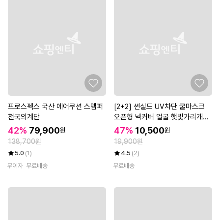
프로스펙스 국산 에어쿠션 스텝퍼
[2+2] 썬실드 UV차단 쿨마스크
천국의계단
오픈형 넥커버 얼굴 햇빛가리개
(총 4P)
42%
79,900
47%
10,500
원
원
138,700원
19,900원
5.0
(1)
4.5
(2)
무이자
무료배송
무료배송