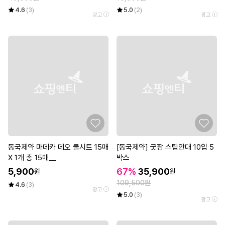
4.6
(3)
5.0
(2)
광고
광고
동국제약 마데카 데오 쿨시트 15매
[동국제약] 굿잠 스팀안대 10입 5
X 1개 총 15매__
박스
5,900
67%
35,900
원
원
109,500원
4.6
(3)
광고
5.0
(3)
광고