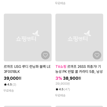
무료배송
르까프 USG 루디 런닝화 블랙 LE
TV쇼핑
르까프 26SS 최종가! 기
3F001BLK
능성 PK 반팔 쿨 카라티 5종, 남성
39,000
3%
38,900
원
원
39,900원
4.5
(2)
4.5
(47)
무료배송
무료배송