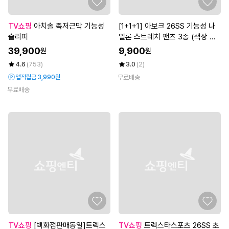
TV쇼핑
아치솔 족저근막 기능성
[1+1+1] 아보크 26SS 기능성 나
슬리퍼
일론 스트레치 팬츠 3종 (색상 랜
덤배송, 남녀 선택)
39,900
9,900
원
원
4.6
(753)
3.0
(2)
앱적립금 3,990원
무료배송
무료배송
TV쇼핑
[백화점판매동일]트렉스
TV쇼핑
트렉스타스포츠 26SS 초