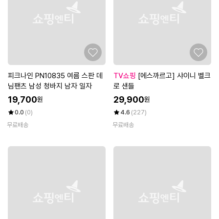
피크나인 PN10835 여름 스판 데
TV쇼핑
[에스까르고] 샤이니 벨크
님팬츠 남성 청바지 남자 일자
로 샌들
19,700
29,900
원
원
0.0
(0)
4.6
(227)
무료배송
무료배송