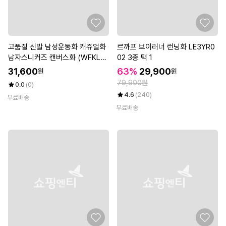
고품질 신발 남성운동화 캐쥬얼화
르까프 브이러너 런닝화 LE3YR0
남자스니커즈 캔버스화 (WFKL7L
02 3종 택 1
5)
31,600
63%
29,900
원
원
79,900원
0.0
(0)
4.6
(240)
무료배송
무료배송