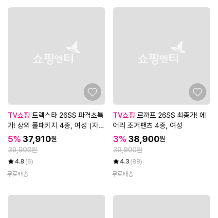
TV쇼핑
트렉스타 26SS 파격초특
TV쇼핑
르까프 26SS 최종가! 에
가! 상의 풀패키지 4종, 여성 (자켓
어리 조거팬츠 4종, 여성
+베스트+티셔츠+파우치)
5%
37,910
3%
38,900
원
원
39,900원
39,900원
4.8
(6)
4.3
(88)
무료배송
무료배송