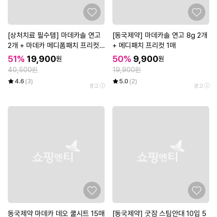
[상처치료 필수템] 마데카솔 연고
[동국제약] 마데카솔 연고 8g 2개
2개 + 마데카 메디폼패치 프리컷
+ 메디패치 프리컷 1매
2매*3개
51%
19,900
50%
9,900
원
원
40,500원
19,900원
4.6
(3)
5.0
(2)
광고
광고
동국제약 마데카 데오 쿨시트 15매
[동국제약] 굿잠 스팀안대 10입 5