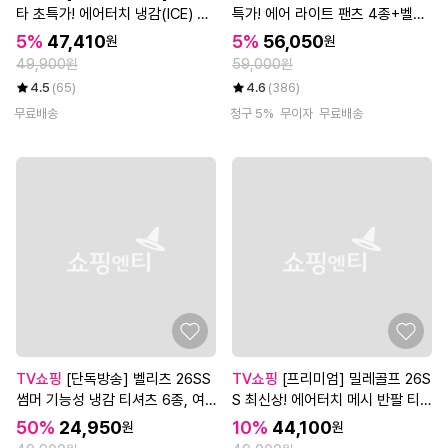
타 초특가! 에어터치 냉감(ICE) 티
특가! 에어 라이트 팬츠 4종+벨트
셔츠 6종, 남성
1종, 남성
5%
47,410
5%
56,050
원
원
49,900원
59,000원
4.5
(65)
4.6
(386)
무료배송
청구 5%
무이자
무료배송
TV쇼핑
[단독방송] 벨리츠 26SS
TV쇼핑
[프리미엄] 밀레골프 26S
썸머 기능성 냉감 티셔츠 6종, 여
S 최신상! 에어터치 메시 반팔 티
성
셔츠 5종 세트, 남성
50%
24,950
10%
44,100
원
원