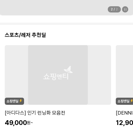
2
/
2
스포츠/레저 추천딜
[아디다스] 인기 런닝화 모음전
[DENN
49,000
12,9
원~