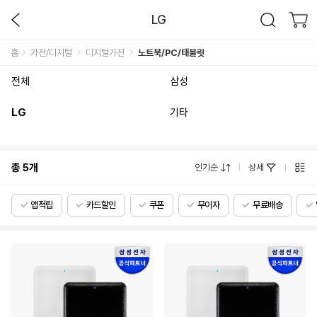
LG
홈
가전/디지털
디지털가전
노트북/PC/태블릿
전체
삼성
LG
기타
총
5
개
인기순
상세
앱적립
카드할인
쿠폰
무이자
무료배송