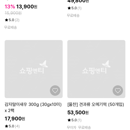
49,800
원
13%
13,900
원
5.0
(1)
15,900원
무료배송
5.0
(2)
무료배송
감자말이새우 300g (30gx10미)
[올찬] 견과류 오메기떡 (50개입)
x 2팩
53,500
원
17,900
원
5.0
(1)
5.0
(4)
무이자
무료배송