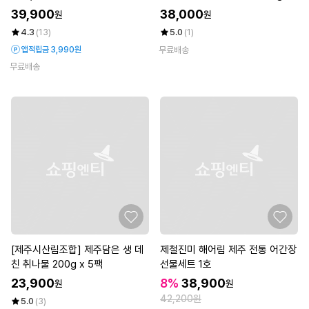
모시 흑임자 인절미 20개)
팩
39,900
38,000
원
원
4.3
(13)
5.0
(1)
앱적립금 3,990원
무료배송
무료배송
[제주시산림조합] 제주담은 생 데
제철진미 해어림 제주 전통 어간장
친 취나물 200g x 5팩
선물세트 1호
23,900
8%
38,900
원
원
42,200원
5.0
(3)