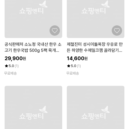
공식판매처 소노정 국내산 한우 소
제철진미 성시이돌목장 우유로 만
고기 한우국밥 500g 5팩 육개장
든 하양한 수제밀크잼 골라담기
해장국 소고기국밥
(우유/홍차/녹차/바닐라 택 1)
29,900
14,600
원
원
5.0
(1)
5.0
(1)
무료배송
무료배송