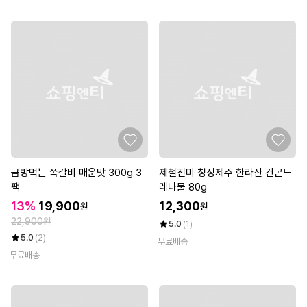
금방먹는 쪽갈비 매운맛 300g 3
제철진미 청정제주 한라산 건곤드
팩
레나물 80g
13%
19,900
12,300
원
원
22,900원
5.0
(1)
5.0
(2)
무료배송
무료배송