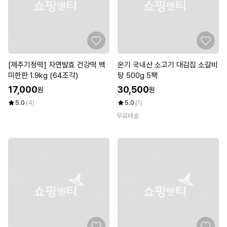
[제주기정떡] 자연발효 건강떡 백
온기 국내산 소고기 대감집 소갈비
미한판 1.9kg (64조각)
탕 500g 5팩
17,000
30,500
원
원
5.0
(4)
5.0
(1)
무료배송