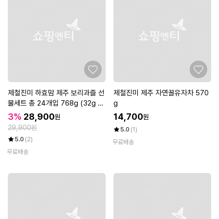
제철진미 하효맘 제주 보리과즐 선
제철진미 제주 자연꿀유자차 570
물세트 총 24개입 768g (32g x
g
8개입 x 3봉)
3%
28,900
14,700
원
원
29,900원
5.0
(1)
5.0
(2)
무료배송
무료배송