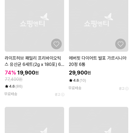
라이프허브 패밀리 프리바이오틱
에버핏 다이어트 발포 가르시니아
스 유산균 6세트(2g x 180포) 6
20정 6통
개월분
74%
19,900
29,900
원
원
77,400원
4.6
(10)
4.6
(86)
무료배송
광고
무료배송
광고