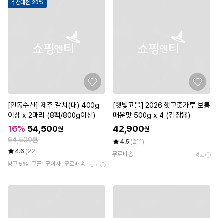
수산대전 20%
[안동수산] 제주 갈치(대) 400g
[햇빛고을] 2026 햇고춧가루 보통
이상 x 2마리 (8팩/800g이상)
매운맛 500g x 4 (김장용)
16%
54,500
42,900
원
원
64,500원
4.5
(211)
4.6
(22)
무료배송
광고
청구 5%
쿠폰
무이자
무료배송
광고