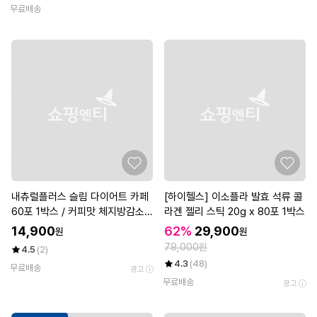
무료배송
내츄럴플러스 슬림 다이어트 카페
[하이헬스] 이소플라 발효 석류 콜
60포 1박스 / 커피맛 체지방감소
라겐 젤리 스틱 20g x 80포 1박스
가르시니아 함유
14,900
62%
29,900
원
원
79,000원
4.5
(2)
4.3
(48)
무료배송
광고
무료배송
광고