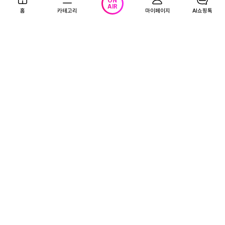
ON
우사골 한돈 순대국 600g 4팩 부
200g x 5팩 (냉동)
AIR
홈
카테고리
마이페이지
AI쇼핑톡
산식 야채고기순대
20,900
31,900
원
원
5.0
(1)
4.9
(12)
무료배송
무료배송
NOTICE
26.07.02
개인정보처리방침 개정 안내(26.07.09)
앱다운로드
고객센터
로그인
회사소개
1866-0023 (유료)
(주) 티알엔 사업자 정보
이용약관
개인정보처리방침
청소년보호정책
영상정보처리방침
사업자정보 확인