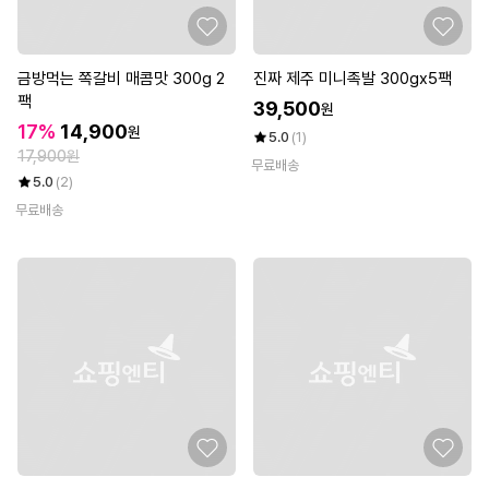
금방먹는 쪽갈비 매콤맛 300g 2
진짜 제주 미니족발 300gx5팩
팩
39,500
원
17%
14,900
원
5.0
(1)
17,900원
무료배송
5.0
(2)
무료배송