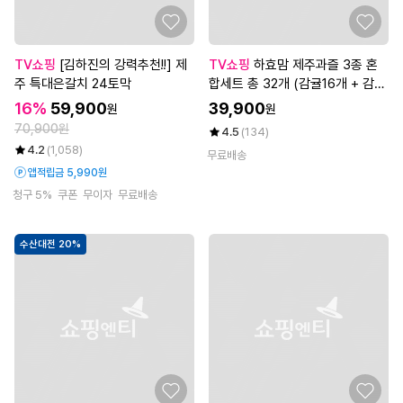
TV쇼핑
[김하진의 강력추천!!] 제
TV쇼핑
하효맘 제주과즐 3종 혼
주 특대은갈치 24토막
합세트 총 32개 (감귤16개 + 감귤
칩 8개 + 보리 8개)
16%
59,900
39,900
원
원
70,900원
4.5
(134)
4.2
(1,058)
무료배송
앱적립금 5,990원
청구 5%
쿠폰
무이자
무료배송
수산대전 20%