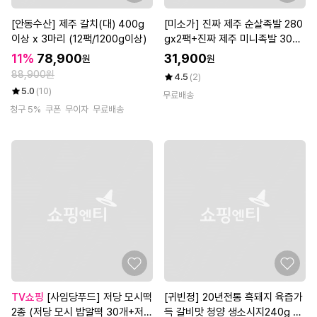
[안동수산] 제주 갈치(대) 400g
[미소가] 진짜 제주 순살족발 280
이상 x 3마리 (12팩/1200g이상)
gx2팩+진짜 제주 미니족발 300g
x2팩
11%
78,900
31,900
원
원
88,900원
4.5
(2)
5.0
(10)
무료배송
청구 5%
쿠폰
무이자
무료배송
TV쇼핑
[사임당푸드] 저당 모시떡
[귀빈정] 20년전통 흑돼지 육즙가
2종 (저당 모시 밥알떡 30개+저당
득 갈비맛 청양 생소시지240g 2