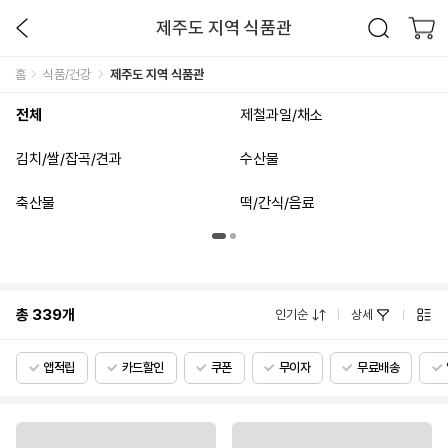
제주도 지역 식품관
홈
식품/건강
제주도 지역 식품관
전체
제철과일/채소
김치/쌀/잡곡/견과
수산물
축산물
떡/간식/음료
총
339
개
인기순
상세
앱적립
카드할인
쿠폰
무이자
무료배송