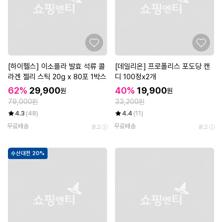
[하이헬스] 이소플라 발효 석류 콜
[데일리온] 프로폴리스 포도당 캔
라겐 젤리 스틱 20g x 80포 1박스
디 100정x2개
62%
29,900
40%
19,900
원
원
79,000원
33,200원
4.3
(48)
4.4
(11)
무료배송
무료배송
광고
광고
수산대전 20%