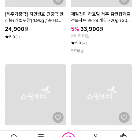
[제주기정떡] 자연발효 건강떡 한
제철진미 하효맘 제주 감귤칩과즐
라봉(개별포장) 1.9kg / 총 64조
선물세트 총 24개입 720g (30g
각
x 8개입 x 3봉)
24,900
5%
33,900
원
원
35,800원
5.0
(1)
5.0
(4)
무료배송
공식판매처무보까국밥 국내산 한
[제주시산림조합] 손질 생 고사리