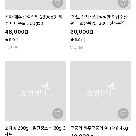
진짜 제주 순살족발 280gx3+제
[완도 산지직송]삼삼한 현탑수산
주 미니족발 300gx3
완도 활전복25-30미 산소포장
48,900
30,900
원
원
5.0
(1)
5.0
(1)
무료배송
무료배송
소대창 200g +참간장소스 30g 3
고등어 제주고등어 살 (대)1.4kg
세트