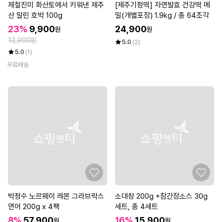
제철진미 화산토에서 키워낸 제주
[제주기정떡] 자연발효 건강떡 메
산 말린 호박 100g
밀(개별포장) 1.9kg / 총 64조각
23%
9,900
24,900
원
원
12,900원
5.0
(2)
5.0
(1)
무료배송
박정수 노르웨이 레몬 그라브락스
소대창 200g +참간장소스 30g
연어 200g x 4팩
세트, 총 4세트
8%
57,900
16%
15,900
원
원