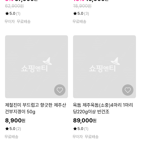
62,900원
18,900원
5.0
(1)
5.0
(3)
무이자
무료배송
무료배송
제철진미 부드럽고 향긋한 제주산
옥돔 제주옥돔(소중)4마리 1마리
건부지갱이 50g
당220g이상 반건조
8,900
89,000
원
원
5.0
(2)
5.0
(1)
무료배송
무이자
무료배송