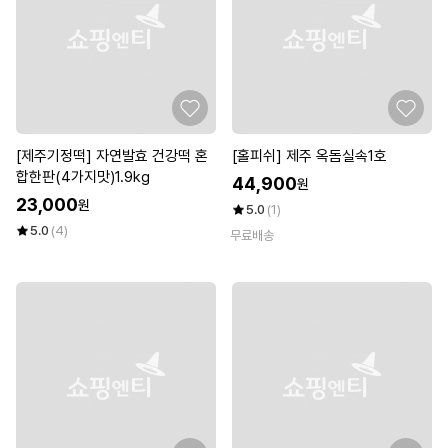
[제주기정떡] 자연발효 건강떡 혼
[홀피쉬] 제주 옥돔실속1호
합한판(4가지맛)1.9kg
44,900
원
23,000
원
5.0
(1)
5.0
(4)
무료배송