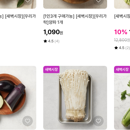
좋
좋
아
아
요
요
[1
[새
능] [새벽시장][우리가
[1인3개 구매가능] [새벽시장][우리가
[새벽시장
인
벽
락]양파 1개
3
시
할
할
1,090
10%
원
개
장]
인
인
정
구
[우
12,800
가
평
상
4.5
(4)
가
매
점
품
리
율
평
상
4.5
(2)
5
평
가
가
점
품
점
수
5
평
능]
락]
만
점
수
[새
미
점
만
새벽시장
새벽시장
벽
나
에
점
시
리
에
장]
1
[우
단
리
가
락]
양
파
좋
좋
1
아
아