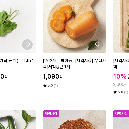
물
한
에
에
2
단
0
0
g
좋
좋
아
아
요
요
[1
[새
가락]곰취(곤달비) 1
[1인3개 구매가능] [새벽시장][우리가
[새벽시장
인
벽
락]세척당근 1개
팩
3
시
할
할
70
1,090
10%
원
원
개
장]
인
인
정
구
[우
2,600
원
가
평
상
5.0
(1)
가
매
점
품
리
율
평
상
5.0
(1)
5
평
가
가
점
품
점
수
5
평
능]
락]
만
점
수
[새
딜
점
만
새벽시장
새벽시장
벽
1
에
점
시
2
에
장]
g