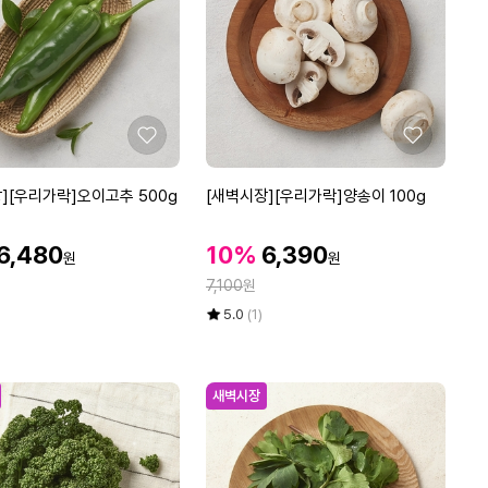
[우
리
가
락]
청
양
좋
좋
고
아
아
추
요
요
[새
][우리가락]오이고추 500g
[새벽시장][우리가락]양송이 100g
1
벽
0
시
0
할
할
할
6,480
10%
6,390
원
원
장]
g
인
인
인
정
[우
7,100
원
가
가
가
리
율
평
상
5.0
(1)
가
점
품
5
평
락]
점
수
양
만
새벽시장
송
점
이
에
1
0