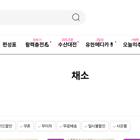
장보기
20%쿠폰
3일장
+혜택
편성표
활력충전💪
수산대전
유한메디카💊
오늘의
채소
카드할인
쿠폰
무이자
무료배송
일시불할인
사은품