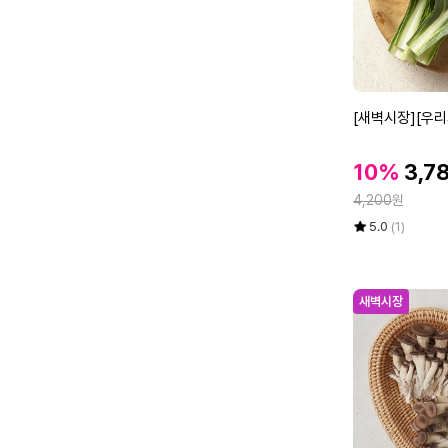
[새
[새벽시장][우리
벽
시
할
할
10%
3,7
장]
인
인
정
[우
4,200
원
가
가
리
율
평
상
5.0
(1)
가
점
품
5
평
락]
점
수
근
만
새벽시장
대
점
2
에
5
0
g