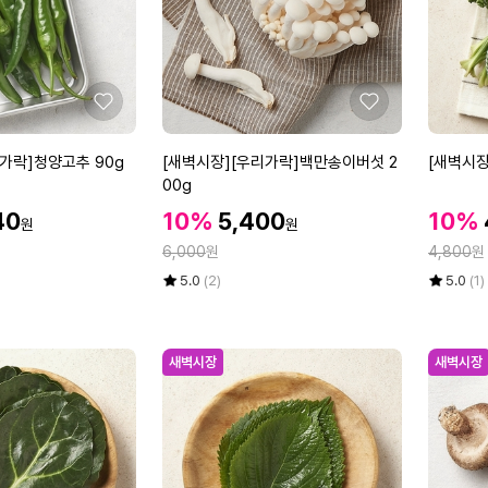
섯
0
2
0
0
g
0
g
좋
좋
아
아
요
요
[새
[새
가락]청양고추 90g
[새벽시장][우리가락]백만송이버섯 2
[새벽시장
벽
벽
00g
시
시
할
할
할
40
10%
5,400
10%
원
원
장]
장]
인
인
인
정
정
[우
6,000
원
[우
4,800
원
가
가
가
리
리
율
평
상
율
평
상
5.0
(2)
5.0
(1)
가
가
점
품
점
품
5
평
5
평
락]
락]
점
수
점
수
백
파
만
만
새벽시장
새벽시장
만
슬
점
점
송
리
에
에
이
1
버
0
섯
0
2
g