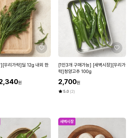
2
에
5
0
g
좋
좋
아
아
요
요
[1
][우리가락]딜 12g 내외 한
[1인3개 구매가능] [새벽시장][우리가
인
락]청양고추 100g
3
할
할
2,340
2,700
원
원
개
인
인
구
가
가
평
상
5.0
(2)
매
점
품
5
평
가
점
수
능]
만
[새
점
새벽시장
벽
에
시
장]