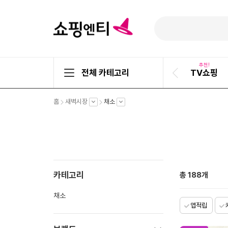
추천!
전체 카테고리
TV쇼핑
이
전
슬
펼
펼
펼
홈
새벽시장
채소
라
치
치
치
기
기
기
이
드
카테고리
총
188
개
채소
앱적립