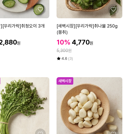
g
좋
좋
아
아
요
요
[새
][우리가락]취청오이 3개
[새벽시장][우리가락]취나물 250g
벽
(쫑취)
시
할
할
할
2,880
10%
4,770
원
원
장]
인
인
인
정
[우
5,300
원
가
가
가
리
율
평
상
4.6
(3)
가
점
품
5
평
락]
점
수
취
만
새벽시장
나
점
물
에
2
5
0
g
(쫑
취)