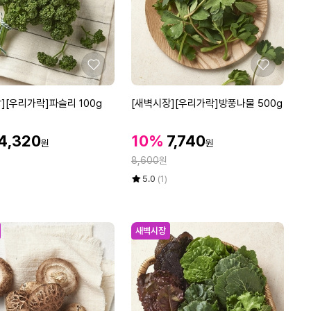
0
g
좋
좋
아
아
요
요
[새
][우리가락]파슬리 100g
[새벽시장][우리가락]방풍나물 500g
벽
시
할
할
할
4,320
10%
7,740
원
원
장]
인
인
인
정
[우
8,600
원
가
가
가
리
율
평
상
5.0
(1)
가
점
품
5
평
락]
점
수
방
만
새벽시장
풍
점
나
에
물
5
0
0