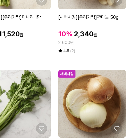
좋
좋
아
아
요
요
[새
][우리가락]미나리 1단
[새벽시장][우리가락]깐마늘 50g
벽
시
할
할
할
11,520
10%
2,340
원
원
장]
인
인
인
정
원
[우
2,600
원
가
가
가
리
율
평
상
4.5
(2)
가
점
품
5
평
락]
점
수
깐
만
새벽시장
마
점
늘
에
5
0
g
좋
좋
아
아