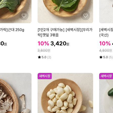
0
0
g
좋
좋
아
아
요
요
[1
[새
가락]근대 250g
[1인2개 구매가능] [새벽시장][우리가
[새벽시장
인
벽
락]깻잎 3묶음
(국산)
2
시
할
할
할
80
10%
3,420
10%
원
원
개
장]
인
인
인
정
정
구
3,800
원
[우
4,800
원
가
가
가
매
리
율
평
상
율
평
상
5.0
(2)
5.0
(5)
가
가
점
품
점
품
5
평
5
평
능]
락]
점
수
점
수
[새
표
만
만
새벽시장
새벽시장
벽
고
점
점
시
버
에
에
장]
섯
[우
2
리
0
가
0
락]
g