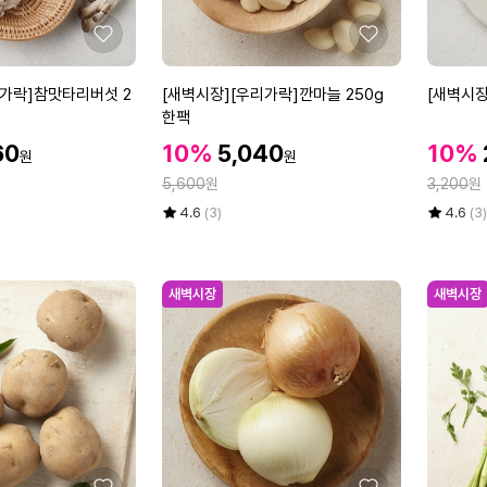
깻
(국
잎
산)
좋
좋
3
아
아
묶
요
요
[새
[새
리가락]참맛타리버섯 2
[새벽시장][우리가락]깐마늘 250g
[새벽시장
음
벽
벽
한팩
시
시
할
할
할
60
10%
5,040
10%
원
원
장]
장]
인
인
인
정
정
[우
5,600
원
[우
3,200
원
가
가
가
리
리
율
평
상
율
평
상
4.6
(3)
4.6
(3)
가
가
점
품
점
품
5
평
5
평
락]
락]
점
수
점
수
깐
취
만
만
새벽시장
새벽시장
마
청
점
점
늘
오
에
에
2
이
5
3
0
개
g
한
팩