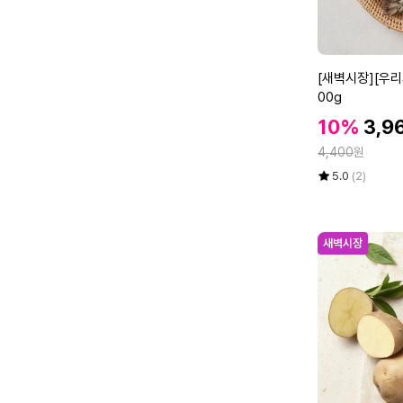
[새
[새벽시장][우
벽
00g
시
할
할
10%
3,9
장]
인
인
정
[우
4,400
원
가
가
리
율
평
상
5.0
(2)
가
점
품
5
평
락]
점
수
참
만
새벽시장
맛
점
타
에
리
버
섯
2
0
0
g