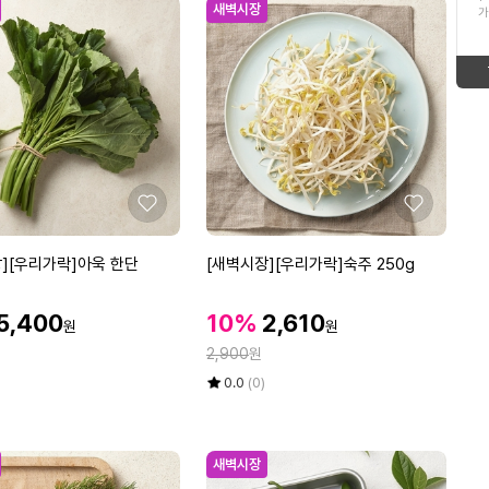
ico-
new
새벽시장
가
16
동국제약마데카크림
형
태
up
ico-
17
태
보
라쉬반
ico-
down
보
기
18
맥주효모샴푸
new
ico-
기
19
믹서기
좋
좋
down
ico-
아
아
20
방수여성가방
요
요
[새
][우리가락]아욱 한단
[새벽시장][우리가락]숙주 250g
new
ico-
벽
1
에어매트
시
할
할
할
5,400
10%
2,610
ico-
new
원
원
장]
인
인
인
정
[우
2,900
원
가
가
new
가
리
율
평
상
0.0
(0)
가
점
품
5
평
락]
점
수
숙
만
새벽시장
주
점