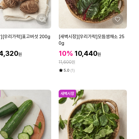
g
좋
좋
아
아
요
요
[새
][우리가락]표고버섯 200g
[새벽시장][우리가락]모듬쌈채소 25
벽
0g
시
할
할
할
4,320
10%
10,440
원
원
장]
인
인
인
정
[우
11,600
원
가
가
가
리
율
평
상
5.0
(1)
가
점
품
5
평
락]
점
수
모
만
새벽시장
듬
점
쌈
에
채
소
2
5
0