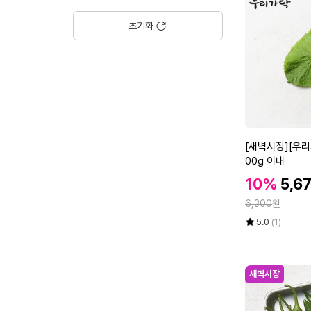
강
에
5
초기화
0
0
g
[새
[새벽시장][우리
벽
00g 이내
시
할
할
10%
5,6
장]
인
인
정
[우
6,300
원
가
가
리
율
평
상
5.0
(1)
가
점
품
5
평
락]
점
수
곰
만
새벽시장
취
점
(곤
에
달