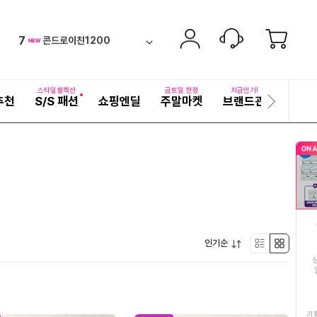
6
전복
new
ico-
펼
7
콘드로이친1200
치
검
ico-
down
기
색
8
경양수산갑오징어
어
new
ico-
자
스타일셀렉션
금토일 한정
지금인기!
추천
S/S 패션
쇼핑엔딜
주말마켓
브랜드관
기획전
세
다
9
김치
new
ico-
히
음
보
슬
10
끈티팬티
기
up
ico-
라
이
11
남성 아이스 반바지 쿨
드
ico-
down
12
남성냉감반바지
new
ico-
펼
13
인기순
남성냉감티셔츠긴팔
리
박
new
ico-
치
기
14
남성냉감티셔츠반팔
스
스
new
ico-
15
남성반바지
트
형
기