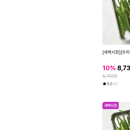
비)
1
0
0
g
이
내
[새
[새벽시장][우리
벽
시
할
할
10%
8,7
장]
인
인
정
[우
9,700
원
가
가
리
율
평
상
5.0
(1)
가
점
품
5
평
락]
점
수
청
만
새벽시장
양
점
고
에
추
5