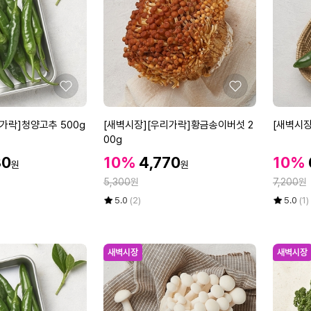
[우
내
리
외
가
한
락]
팩
세
척
좋
좋
당
아
아
근
요
요
[새
[새
가락]청양고추 500g
[새벽시장][우리가락]황금송이버섯 2
[새벽시장
1
벽
벽
00g
개
시
시
할
할
할
30
10%
4,770
10%
원
원
장]
장]
인
인
인
정
정
[우
5,300
원
[우
7,200
원
가
가
가
리
리
율
평
상
율
평
상
5.0
(2)
5.0
(1)
가
가
점
품
점
품
5
평
5
평
락]
락]
점
수
점
수
황
오
만
만
새벽시장
새벽시장
금
이
점
점
송
고
에
에
이
추
버
5