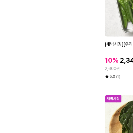
0
0
g
[새
[새벽시장][우리
벽
시
할
할
10%
2,3
장]
인
인
정
[우
2,600
원
가
가
리
율
평
상
5.0
(1)
가
점
품
5
평
락]
점
수
청
만
새벽시장
양
점
고
에
추
9
0
g