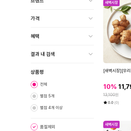
브랜드
새벽시장
펼
치
가격
기
펼
치
혜택
기
펼
치
결과 내 검색
기
펼
[새
[새벽시장][우리
치
상품평
벽
기
시
전체
할
할
10%
11,
장]
인
인
정
[우
13,100
원
가
별점 5개
가
리
율
평
상
0.0
(0)
가
별점 4개 이상
점
품
5
평
락]
점
수
깐
만
새벽시장
생
품절제외
점