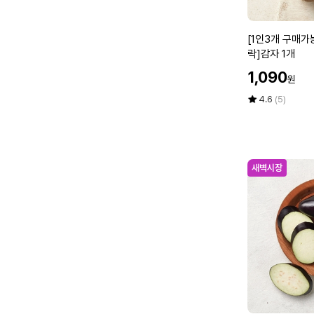
[1
[1인3개 구매가
인
락]감자 1개
3
할
1,090
원
개
인
구
가
평
상
4.6
(5)
매
점
품
5
평
가
점
수
능]
만
[새
점
새벽시장
벽
에
시
장]
[우
리
가
락]
감
자
1