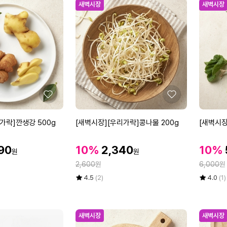
새벽시장
새벽시장
좋
좋
아
아
요
요
[새
[새
가락]깐생강 500g
[새벽시장][우리가락]콩나물 200g
[새벽시장
벽
벽
시
시
할
할
할
790
10%
2,340
10%
원
원
장]
장]
인
인
인
정
정
[우
2,600
원
[우
6,000
원
가
가
가
리
리
율
평
상
율
평
상
4.5
(2)
4.0
(1)
가
가
점
품
점
품
5
평
5
평
락]
락]
점
수
점
수
콩
아
만
만
새벽시장
새벽시장
나
욱
점
점