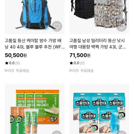
고품질 등산 케이탑 방수 가방 배
고품질 남성 밀리터리 등산 낚시
낭 40 40L 블루 블루 추천 (WFK
여행 대용량 백팩 가방 43L 군용
EOXS)
배낭 (W1D2ABF)
50,500
71,500
원
원
0.0
(0)
0.0
(0)
무이자
무료배송
무이자
무료배송