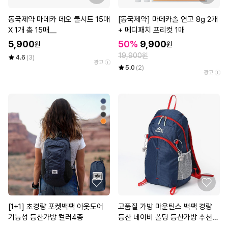
동국제약 마데카 데오 쿨시트 15매
[동국제약] 마데카솔 연고 8g 2개
X 1개 총 15매__
+ 메디패치 프리컷 1매
5,900
50%
9,900
원
원
19,900원
4.6
(3)
광고
5.0
(2)
광고
[1+1] 초경량 포켓백팩 아웃도어
고품질 가방 마운틴스 백팩 경량
기능성 등산가방 컬러4종
등산 네이비 폴딩 등산가방 추천