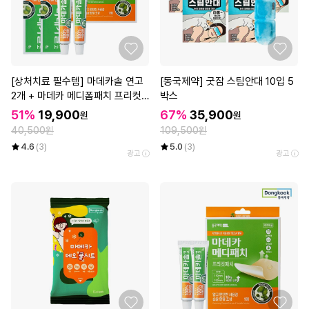
[상처치료 필수템] 마데카솔 연고
[동국제약] 굿잠 스팀안대 10입 5
2개 + 마데카 메디폼패치 프리컷
박스
2매*3개
51%
19,900
67%
35,900
원
원
40,500원
109,500원
4.6
(3)
5.0
(3)
광고
광고