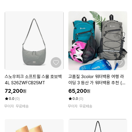
스노우피크 소프트윌 스몰 호보백
고품질 3color 워터백용 여행 라
4L S26ZWFCB25MT
이딩 3 등산 가 워터백용 추천 (W
FKEOWX)
72,200
65,200
원
원
0.0
(0)
0.0
(0)
무이자
무료배송
무이자
무료배송