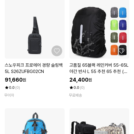
스노우피크 프로에어 경량 슬링백
고품질 65블랙 레인커버 55-65L
5L S26ZUFBG02CN
야간 반사 L 55 추천 65 추천 (W
FKEOZT)
91,660
24,400
원
원
0.0
(0)
0.0
(0)
무이자
무료배송