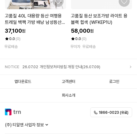
고품질 40L 대용량 등산 여행용
고품질 등산 보조가방 라이트 용
트레일 백팩 가방 배낭 남성등산가
블랙 힙색 (WFKEP1U)
방 (WFKKII2)
37,100
58,000
원
원
0.0
(0)
0.0
(0)
무료배송
무이자
무료배송
NOTICE
26.07.02
개인정보처리방침 개정 안내(26.07.09)
앱다운로드
고객센터
로그인
회사소개
1866-0023 (유료)
(주) 티알엔 사업자 정보