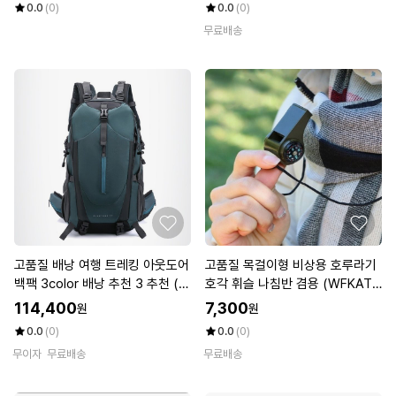
0.0
(0)
0.0
(0)
무료배송
고품질 배낭 여행 트레킹 아웃도어
고품질 목걸이형 비상용 호루라기
백팩 3color 배낭 추천 3 추천 (W
호각 휘슬 나침반 겸용 (WFKAT2
FKEP13)
Z)
114,400
7,300
원
원
0.0
(0)
0.0
(0)
무이자
무료배송
무료배송