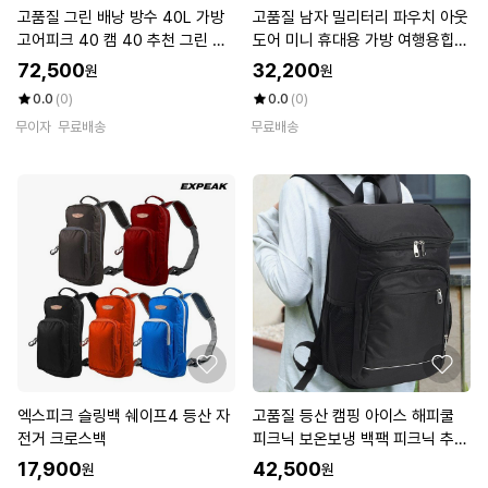
고품질 그린 배낭 방수 40L 가방
고품질 남자 밀리터리 파우치 아웃
고어피크 40 캠 40 추천 그린 추
도어 미니 휴대용 가방 여행용힙색
천 (WFKEOXA)
(WF2E643)
72,500
32,200
원
원
0.0
(0)
0.0
(0)
무이자
무료배송
무료배송
엑스피크 슬링백 쉐이프4 등산 자
고품질 등산 캠핑 아이스 해피쿨
전거 크로스백
피크닉 보온보냉 백팩 피크닉 추천
(WFKEOUR)
17,900
42,500
원
원