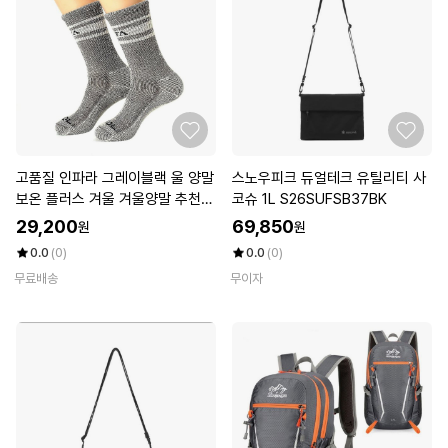
고품질 인파라 그레이블랙 울 양말
스노우피크 듀얼테크 유틸리티 사
보온 플러스 겨울 겨울양말 추천
코슈 1L S26SUFSB37BK
(WFKEOVR)
29,200
69,850
원
원
0.0
(0)
0.0
(0)
무료배송
무이자