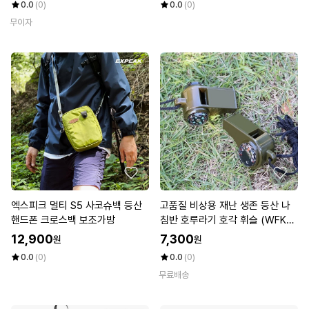
0.0
(0)
0.0
(0)
무이자
엑스피크 멀티 S5 사코슈백 등산
고품질 비상용 재난 생존 등산 나
핸드폰 크로스백 보조가방
침반 호루라기 호각 휘슬 (WFKA
T30)
12,900
7,300
원
원
0.0
(0)
0.0
(0)
무료배송