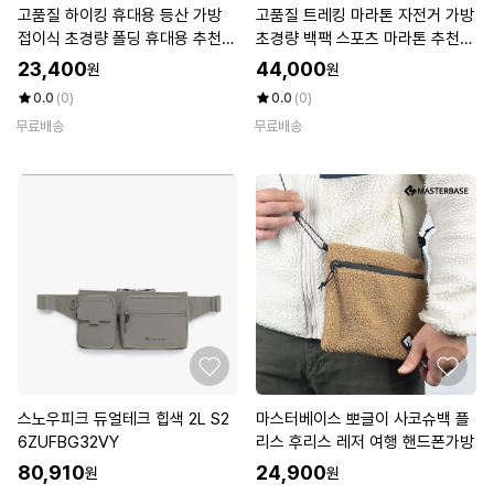
고품질 하이킹 휴대용 등산 가방
고품질 트레킹 마라톤 자전거 가방
접이식 초경량 폴딩 휴대용 추천
초경량 백팩 스포츠 마라톤 추천
(WFKEOZA)
(WFKEOUV)
23,400
44,000
원
원
0.0
(0)
0.0
(0)
무료배송
무료배송
스노우피크 듀얼테크 힙색 2L S2
마스터베이스 뽀글이 사코슈백 플
6ZUFBG32VY
리스 후리스 레저 여행 핸드폰가방
80,910
24,900
원
원