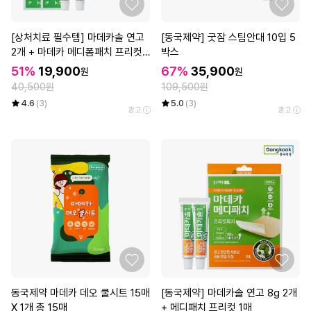
[상처치료 필수템] 마데카솔 연고
[동국제약] 굿잠 스팀안대 10입 5
2개 + 마데카 메디폼패치 프리컷
박스
2매*3개
51%
19,900
67%
35,900
원
원
40,500원
109,500원
4.6
(3)
5.0
(3)
광고
광고
동국제약 마데카 데오 쿨시트 15매
[동국제약] 마데카솔 연고 8g 2개
X 1개 총 15매__
+ 메디패치 프리컷 1매