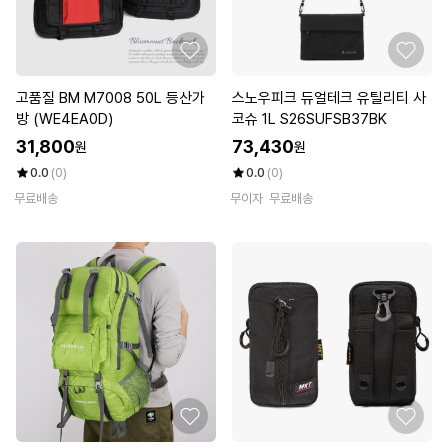
고품질 BM M7008 50L 등산가
스노우피크 듀얼테크 유틸리티 사
방 (WE4EA0D)
코슈 1L S26SUFSB37BK
31,800
73,430
원
원
0.0
(0)
0.0
(0)
무료배송
무이자
무료배송