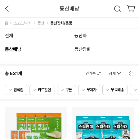
등산배낭
홈
스포츠/레저
등산
등산잡화/용품
전체
등산화
등산배낭
등산잡화
총
531
개
인기순
상세
앱적립
카드할인
쿠폰
무이자
무료배송