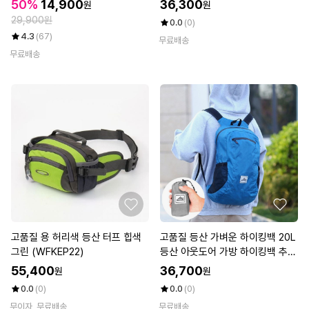
(WFKEOX2)
50%
14,900
36,300
원
원
29,900원
0.0
(0)
4.3
(67)
무료배송
무료배송
고품질 용 허리색 등산 터프 힙색
고품질 등산 가벼운 하이킹백 20L
그린 (WFKEP22)
등산 아웃도어 가방 하이킹백 추천
(WFKEP1R)
55,400
36,700
원
원
0.0
(0)
0.0
(0)
무이자
무료배송
무료배송