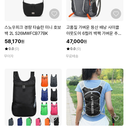
스노우피크 경량 타슬란 미니 호보
고품질 가벼운 등산 배낭 사이클
백 2L S26MWFCB77BK
아웃도어 6컬러 백팩 가벼운 추천
(WFKEOVA)
58,170
47,000
원
원
0.0
(0)
0.0
(0)
무이자
무료배송