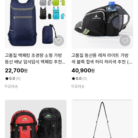
고품질 백패킹 초경량 소형 가방
고품질 등산용 레져 라이트 가방
등산 배낭 덥석덥석 백패킹 추천
색 블랙 힙색 허리 허리색 추천 (W
(WFKEOYR)
FKEOXC)
22,700
40,900
원
원
0.0
(0)
0.0
(0)
무료배송
무료배송