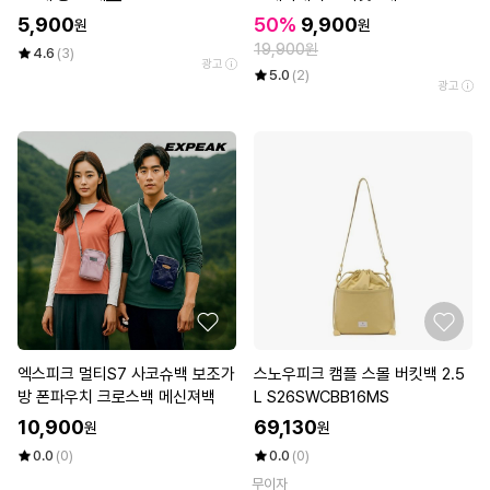
5,900
50%
9,900
원
원
19,900원
4.6
(3)
광고
5.0
(2)
광고
엑스피크 멀티S7 사코슈백 보조가
스노우피크 캠플 스몰 버킷백 2.5
방 폰파우치 크로스백 메신져백
L S26SWCBB16MS
10,900
69,130
원
원
0.0
(0)
0.0
(0)
무이자