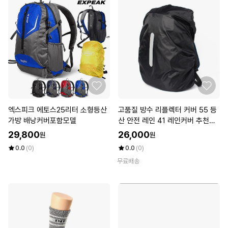
엑스피크 에토스25리터 소형등산
고품질 방수 리플렉터 커버 55 등
가방 배낭커버포함모델
산 안전 레인 41 레인커버 추천
(WFKEOVG)
29,800
26,000
원
원
0.0
(0)
0.0
(0)
무료배송