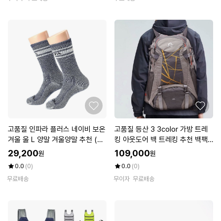
고품질 인파라 플러스 네이비 보온
고품질 등산 3 3color 가방 트레
겨울 울 L 양말 겨울양말 추천 (W
킹 아웃도어 백 트레킹 추천 백팩
FKEOVP)
추천 (WFKEOYJ)
29,200
109,000
원
원
0.0
(0)
0.0
(0)
무료배송
무이자
무료배송