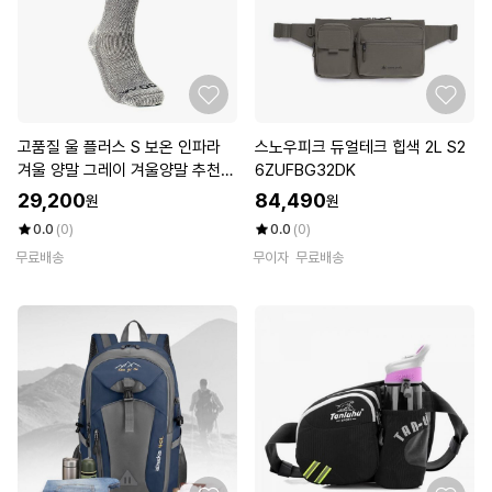
고품질 울 플러스 S 보온 인파라
스노우피크 듀얼테크 힙색 2L S2
겨울 양말 그레이 겨울양말 추천
6ZUFBG32DK
(WFKEOVV)
29,200
84,490
원
원
0.0
(0)
0.0
(0)
무료배송
무이자
무료배송