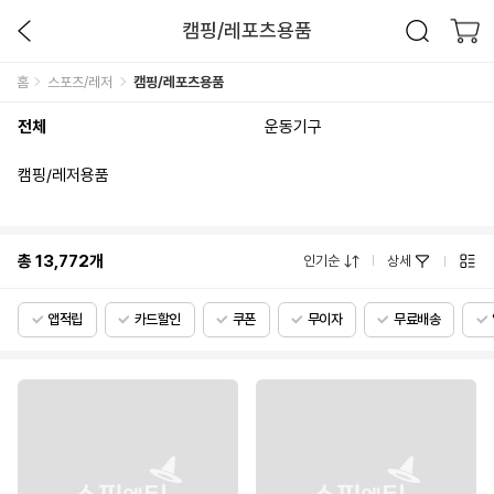
캠핑/레포츠용품
홈
스포츠/레저
캠핑/레포츠용품
전체
운동기구
캠핑/레저용품
총
13,772
개
인기순
상세
앱적립
카드할인
쿠폰
무이자
무료배송