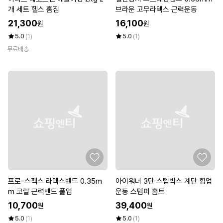
개 세트 헬스 홈짐
브라운 고무라텍스 근력운동
21,300
16,100
원
원
5.0
(1)
5.0
(1)
무료배송
프로-스펙스 라텍스밴드 0.35m
아이워너 3단 스텝박스 계단 힙업
m 코랄 근력밴드 풀업
운동 스텝퍼 홈트
10,700
39,400
원
원
5.0
(1)
5.0
(1)