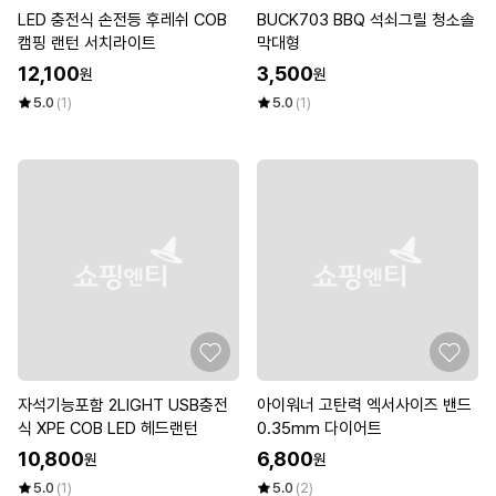
LED 충전식 손전등 후레쉬 COB
BUCK703 BBQ 석쇠그릴 청소솔
캠핑 랜턴 서치라이트
막대형
12,100
3,500
원
원
5.0
(1)
5.0
(1)
자석기능포함 2LIGHT USB충전
아이워너 고탄력 엑서사이즈 밴드
식 XPE COB LED 헤드랜턴
0.35mm 다이어트
10,800
6,800
원
원
5.0
(1)
5.0
(2)