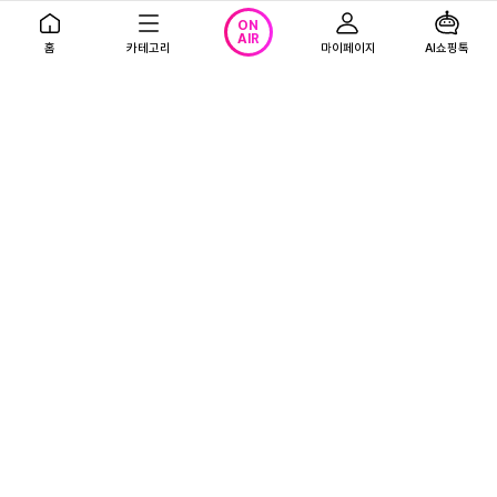
이용약관
개인정보처리방침
청소년보호정책
ON
AIR
홈
카테고리
마이페이지
AI쇼핑톡
영상정보처리방침
사업자정보 확인
하나은행 채무 지급보증 안내
Copyright 2013-
2026
. TRN Inc. All rights reserved.
정보보호 관리체계 인증
인증 범위 : T-커머스 및 모바일 서비스 운영(쇼핑엔티)
유효기간 : 2025.05.04~2028.05.03