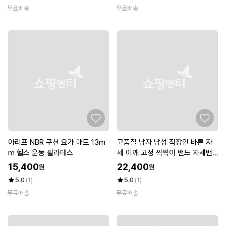
무료배송
무료배송
아리프 NBR 쿠션 요가 매트 13m
고품질 남자 남성 직장인 바른 자
m 헬스 운동 필라테스
세 어깨 고정 찍찍이 밴드 자세밴
드 (W7348D6)
15,400
22,400
원
원
5.0
(1)
5.0
(1)
무료배송
무료배송