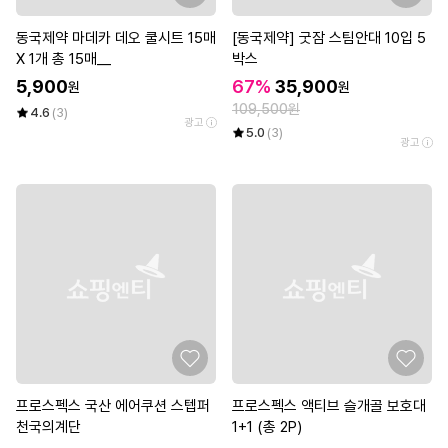
동국제약 마데카 데오 쿨시트 15매
[동국제약] 굿잠 스팀안대 10입 5
X 1개 총 15매__
박스
5,900
67%
35,900
원
원
109,500원
4.6
(3)
광고
5.0
(3)
광고
프로스펙스 국산 에어쿠션 스텝퍼
프로스펙스 액티브 슬개골 보호대
천국의계단
1+1 (총 2P)