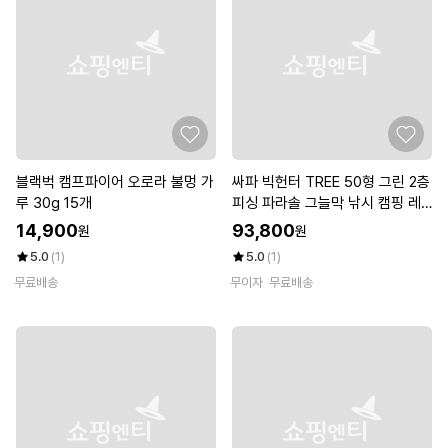
블랙벅 캠프파이어 오로라 불멍 가
싸파 빅헌터 TREE 50형 그린 2층
루 30g 15개
피싱 파라솔 그늘막 낚시 캠핑 레
저
14,900
93,800
원
원
5.0
(1)
5.0
(1)
무료배송
무이자
무료배송