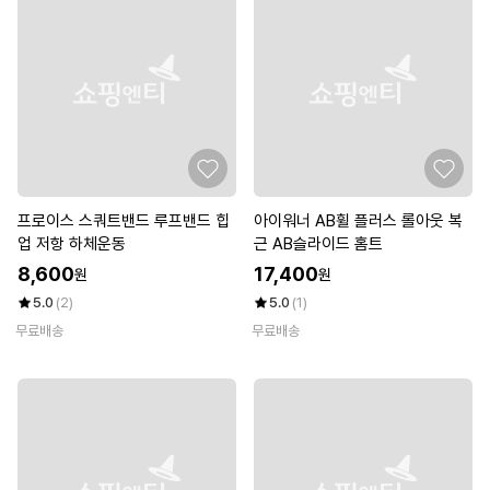
프로이스 스쿼트밴드 루프밴드 힙
아이워너 AB휠 플러스 롤아웃 복
업 저항 하체운동
근 AB슬라이드 홈트
8,600
17,400
원
원
5.0
(2)
5.0
(1)
무료배송
무료배송