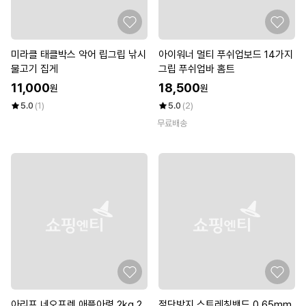
미라클 태클박스 악어 립그립 낚시
아이워너 멀티 푸쉬업보드 14가지
물고기 집게
그립 푸쉬업바 홈트
11,000
18,500
원
원
5.0
(1)
5.0
(2)
무료배송
아리프 네오프렌 애플아령 2kg 2
절단방지 스트레칭밴드 0.65mm