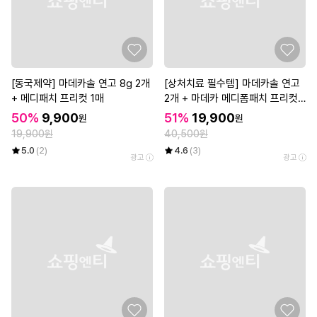
[동국제약] 마데카솔 연고 8g 2개
[상처치료 필수템] 마데카솔 연고
+ 메디패치 프리컷 1매
2개 + 마데카 메디폼패치 프리컷
2매*3개
50%
9,900
51%
19,900
원
원
19,900원
40,500원
5.0
(2)
4.6
(3)
광고
광고