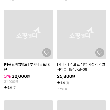
[마운틴이큅먼트] 루시다볼트II랜
[제라카] 스포츠 백팩 자전거 가방
턴
사이클 배낭 JKB-06
3%
30,000
25,800
원
원
31,000원
5.0
(1)
5.0
(2)
무료배송