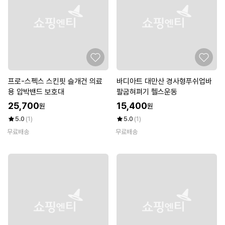
프로-스펙스 스킨핏 슬개건 의료
바디아트 대만산 경사형푸쉬업바
용 압박밴드 보호대
팔굽혀펴기 헬스운동
25,700
15,400
원
원
5.0
(1)
5.0
(1)
무료배송
무료배송