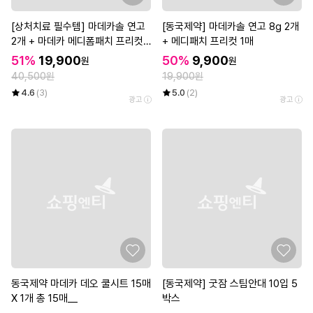
[상처치료 필수템] 마데카솔 연고
[동국제약] 마데카솔 연고 8g 2개
2개 + 마데카 메디폼패치 프리컷
+ 메디패치 프리컷 1매
2매*3개
51%
19,900
50%
9,900
원
원
40,500원
19,900원
4.6
(3)
5.0
(2)
광고
광고
동국제약 마데카 데오 쿨시트 15매
[동국제약] 굿잠 스팀안대 10입 5
X 1개 총 15매__
박스