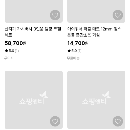
산지기 가시버시 3인용 캠핑 코펠
아이워너 퍼즐 매트 12mm 헬스
세트
운동 층간소음 거실
58,700
14,700
원
원
5.0
(1)
5.0
(1)
무이자
무료배송