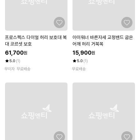
프로스펙스 다이얼 허리 보호대 복
아이워너 바른자세 교정밴드 굽은
대 코르셋 보호
어깨 허리 거북목
61,700
15,900
원
원
5.0
(1)
5.0
(1)
무이자
무료배송
무료배송