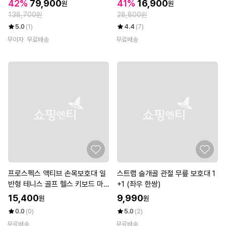
42%
79,900
41%
16,900
원
원
138,700원
28,800원
5.0
(1)
4.4
(7)
무이자
무료배송
무료배송
프로스펙스 액티브 손목보호대 일
스트랩 슬개골 관절 무릎 보호대 1
반형 테니스 골프 헬스 키보드 마
+1 (좌우 한쌍)
우스
15,400
9,990
원
원
0.0
(0)
5.0
(2)
무료배송
무료배송