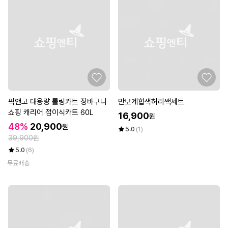
픽앤고 대용량 롤링카트 장바구니
만보계힙색허리쌕세트
쇼핑 캐리어 접이식카트 60L
16,900
원
48%
20,900
원
5.0
(1)
39,900원
5.0
(6)
무료배송