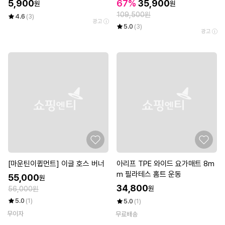
5,900
67%
35,900
원
원
109,500원
4.6
(3)
광고
5.0
(3)
광고
[마운틴이큅먼트] 이글 호스 버너
아리프 TPE 와이드 요가매트 8m
m 필라테스 홈트 운동
55,000
원
34,800
원
56,000원
5.0
(1)
5.0
(1)
무이자
무료배송