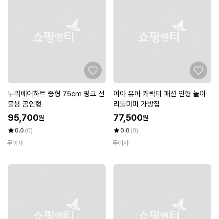
누리베어하트 중형 75cm 핑크 선
여아 유아 캐릭터 패션 인형 놀이
물용 곰인형
리틀미미 가방집
95,700
77,500
원
원
0.0
(0)
0.0
(0)
무이자
무이자