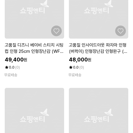
고품질 디즈니 베이비 스티치 시팅
고품질 인사이드아웃 파자마 인형
컵 인형 25cm 인형장난감 (WFK
(버럭이) 인형장난감 인형완구 (W
DRYX)
FKDRWJ)
49,400
48,000
원
원
0.0
(0)
0.0
(0)
무료배송
무료배송