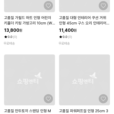
고품질 가필드 하트 인형 어린이
고품질 대형 인테리어 쿠션 거위
키홀더 키링 가방고리 10cm (WF
인형 45cm 구스 오리 인테리어쿠
KE06T)
션 (WBCECDE)
13,800
11,400
원
원
0.0
(0)
0.0
(0)
무료배송
무료배송
고품질 만두토끼 스탠딩 인형 M
고품질 파워퍼프걸 인형 25cm 3