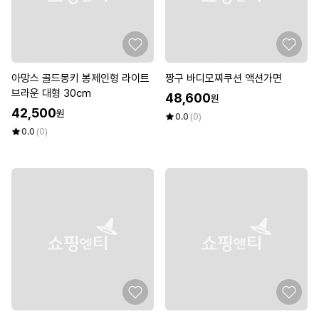
아망스 골드몽키 봉제인형 라이트
짱구 바디모찌쿠션 액션가면
브라운 대형 30cm
48,600
원
42,500
원
0.0
(0)
0.0
(0)