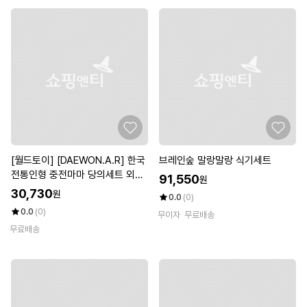
[월드토이] [DAEWON.A.R] 한국
브레인숲 말랑말랑 식기세트
전통인형 중전마마 당의세트 외국
91,550
원
인 지인선물 추석 구정 명절
30,730
원
0.0
(0)
0.0
(0)
무이자
무료배송
무료배송