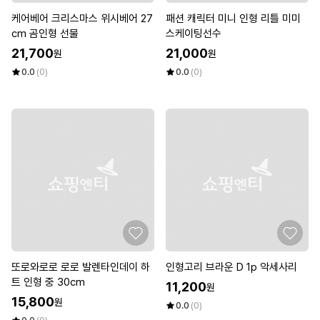
케어베어 크리스마스 위시베어 27
패션 캐릭터 미니 인형 리틀 미미
cm 곰인형 선물
스케이팅선수
21,700
21,000
원
원
0.0
(0)
0.0
(0)
또로와로로 로로 발렌타인데이 하
인형고리 브라운 D 1p 악세사리
트 인형 중 30cm
11,200
원
15,800
원
0.0
(0)