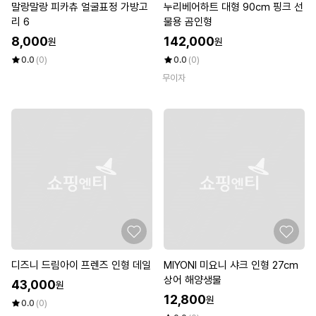
말랑말랑 피카츄 얼굴표정 가방고
누리베어하트 대형 90cm 핑크 선
리 6
물용 곰인형
8,000
142,000
원
원
0.0
(0)
0.0
(0)
무이자
디즈니 드림아이 프렌즈 인형 데일
MIYONI 미요니 샤크 인형 27cm
상어 해양생물
43,000
원
12,800
원
0.0
(0)