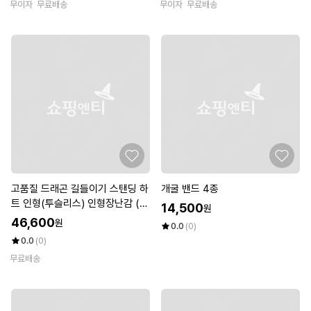
무이자
무료배송
무이자
무료배송
고품질 드래곤 길들이기 스탠딩 하
개굴 밴드 4종
트 인형(투슬리스) 인형장난감 (W
14,500
원
FKDRYQ)
46,600
원
0.0
(0)
0.0
(0)
무료배송