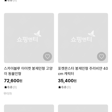
0.0
(0)
스카이블루 아이캣 봉제인형 고양
포켓몬스터 봉제인형 주리비얀 40
이 동물인형
cm 캐릭터
72,600
35,400
원
원
0.0
(0)
0.0
(0)
무이자