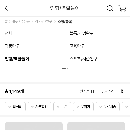
인형/역할놀이
홈
출산/유아동
장난감/교구
소형/블록
전체
블록/게임완구
작동완구
교육완구
인형/역할놀이
스포츠/시즌완구
총
1,149
개
인기순
상세
앱적립
카드할인
쿠폰
무이자
무료배송