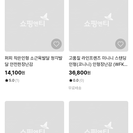
퍼피 작은인형 소근육발달 청각발
고품질 라인프렌즈 미니니 스탠딩
달 안전한장난감
인형(코니니) 인형장난감 (WFKD
RZA)
14,100
36,800
원
원
5.0
(1)
0.0
(0)
무료배송