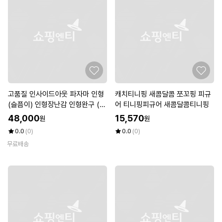
고품질 인사이드아웃 파자마 인형
캐치티니핑 새콤달콤 쪼꼬핑 피규
(슬픔이) 인형장난감 인형완구 (W
어 티니핑피규어 새콤달콤티니핑
FKDRWH)
48,000
15,570
원
원
0.0
(0)
0.0
(0)
무료배송