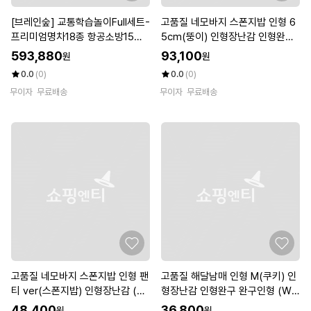
[브레인숲] 교통학습놀이Full세트-
고품질 네모바지 스폰지밥 인형 6
프리미엄명차18종 항공소방15종
5cm(뚱이) 인형장난감 인형완구
프리미엄건설차량15종 폴리스17
(WFKDRWT)
593,880
93,100
원
원
종
0.0
(0)
0.0
(0)
무이자
무료배송
무이자
무료배송
고품질 네모바지 스폰지밥 인형 팬
고품질 해달남매 인형 M(쿠키) 인
티 ver(스폰지밥) 인형장난감 (W
형장난감 인형완구 완구인형 (WF
FKDRX3)
KDRYZ)
48,400
36,800
원
원