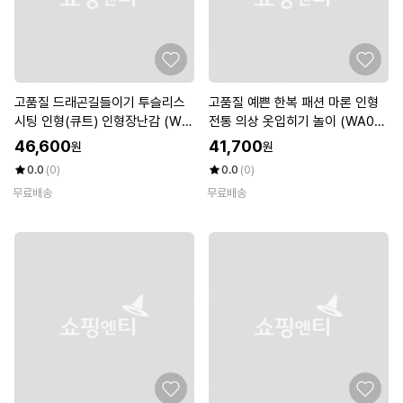
고품질 드래곤길들이기 투슬리스
고품질 예쁜 한복 패션 마론 인형
시팅 인형(큐트) 인형장난감 (WF
전통 의상 옷입히기 놀이 (WA08
KDRWQ)
330)
46,600
41,700
원
원
0.0
(0)
0.0
(0)
무료배송
무료배송