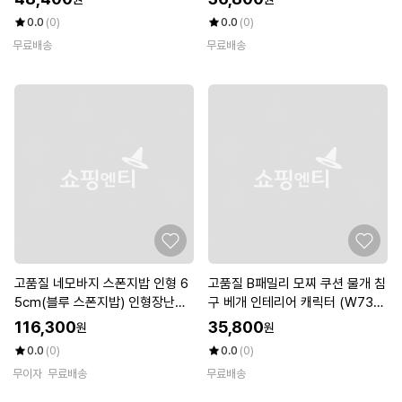
0.0
(0)
0.0
(0)
무료배송
무료배송
고품질 네모바지 스폰지밥 인형 6
고품질 B패밀리 모찌 쿠션 물개 침
5cm(블루 스폰지밥) 인형장난감
구 베개 인테리어 캐릭터 (W73A
(WFKDRWW)
CE0)
116,300
35,800
원
원
0.0
(0)
0.0
(0)
무이자
무료배송
무료배송