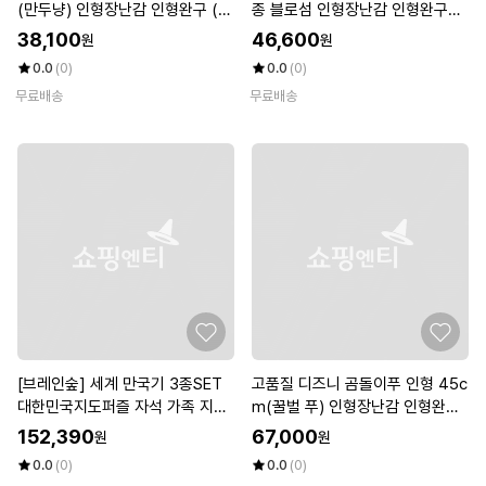
(만두냥) 인형장난감 인형완구 (W
종 블로섬 인형장난감 인형완구
FKDRWE)
(WFKDRYN)
38,100
46,600
원
원
0.0
(0)
0.0
(0)
무료배송
무료배송
[브레인숲] 세계 만국기 3종SET
고품질 디즈니 곰돌이푸 인형 45c
대한민국지도퍼즐 자석 가족 지인
m(꿀벌 푸) 인형장난감 인형완구
학교 화폐
(WFKDRXG)
152,390
67,000
원
원
0.0
(0)
0.0
(0)