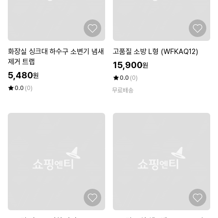
화장실 싱크대 하수구 소변기 냄새
고품질 소방 L형 (WFKAQ12)
제거 트랩
15,900
원
5,480
원
0.0
(0)
0.0
(0)
무료배송