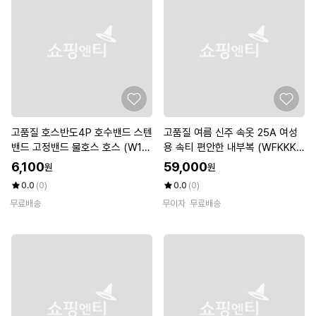
고품질 호스반도4P 호수밴드 스텐
고품질 여름 신주 속옷 25A 여성
밴드 고정밴드 물호스 호스 (W111
용 속티 편안한 내부복 (WFKKK3
471)
D)
6,100
59,000
원
원
0.0
(0)
0.0
(0)
무료배송
무이자
무료배송