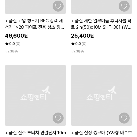
고품질 고압 청소기 BFC 강력 세
고품질 세한 알루미늄 후렉시블 닥
척기 1x28 파이프 전용 청소 장비
트 2in(50)x10M SHF-301 (W1
(WFKKMKX)
5ED3A)
49,600
25,400
원
원
0.0
(0)
0.0
(0)
무료배송
무료배송
고품질 신주 투터치 연결단자 10m
고품질 삼정 씽크대 (Y자형 배수호