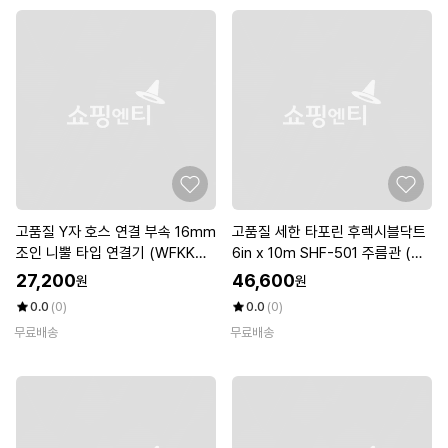
고품질 Y자 호스 연결 부속 16mm
고품질 세한 타포린 후렉시블닥트
조인 니뿔 타입 연결기 (WFKKMF
6in x 10m SHF-501 주름관 (W1
L)
5ED45)
27,200
46,600
원
원
0.0
(0)
0.0
(0)
무료배송
무료배송