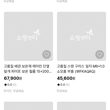
무료배송
무료배송
고품질 배관 보온재 에어컨 단열
고품질 스텐 구리스 일자 M6x1.0
덮개 파이프 보온 필름 15x200c
소모품 부품 (WFKAQAQ)
m (WFKKMAH)
67,900
45,600
원
원
0.0
(0)
0.0
(0)
무이자
무료배송
무료배송