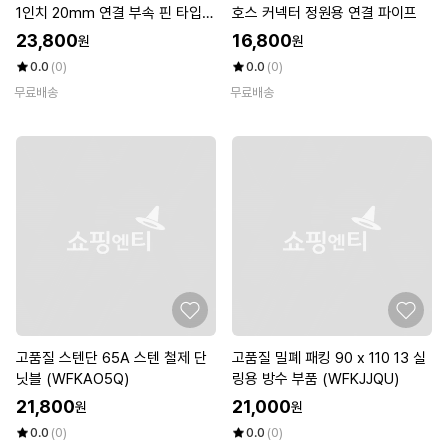
1인치 20mm 연결 부속 핀 타입
호스 커넥터 정원용 연결 파이프
(WFKKK1O)
23,800
16,800
원
원
0.0
(0)
0.0
(0)
무료배송
무료배송
고품질 스텐단 65A 스텐 철제 단
고품질 밀폐 패킹 90 x 110 13 실
닛블 (WFKAO5Q)
링용 방수 부품 (WFKJJQU)
21,800
21,000
원
원
0.0
(0)
0.0
(0)