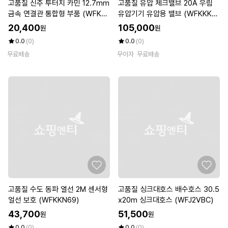
고품질 신주 투터치 카민 12.7mm
고품질 유압 체크밸브 20A 우림
금속 연결관 통합형 부품 (WFKJJ
유압기기 유압용 밸브 (WFKKKF
HV)
K)
20,400
105,000
원
원
0.0
(0)
0.0
(0)
무료배송
무이자
무료배송
고품질 수도 동파 열선 2M 센서형
고품질 싱크대호스 배수호스 30.5
얼선 보호 (WFKKN69)
x20m 싱크대호스 (WFJ2VBC)
43,700
51,500
원
원
0.0
(0)
0.0
(0)