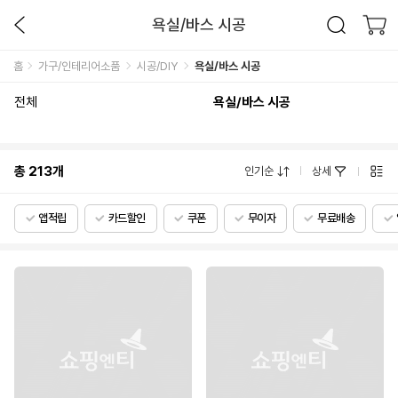
욕실/바스 시공
홈
가구/인테리어소품
시공/DIY
욕실/바스 시공
전체
욕실/바스 시공
총
213
개
인기순
상세
앱적립
카드할인
쿠폰
무이자
무료배송