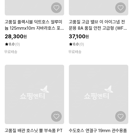
고품질 플렉시블 덕트호스 알루미
고품질 고급 밸브 이 아이그냅 전
늄 125mmx10m 자바라호스 포
문용 8A 품질 안전 고급형 (WFK
터블팬 (WFJ2U0Q)
KMBE)
28,300
37,100
원
원
0.0
(0)
0.0
(0)
무료배송
무료배송
고품질 배관 호스닛 뿔 부속품 PT
수도호스 연결구 19mm 관수용품