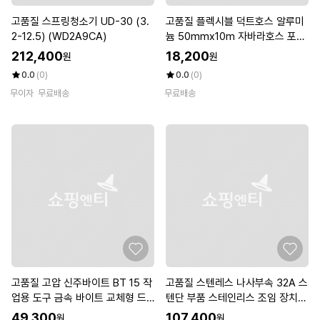
고품질 스프링청소기 UD-30 (3.
고품질 플렉시블 덕트호스 알루미
2-12.5) (WD2A9CA)
늄 50mmx10m 자바라호스 포터
블팬 (WFJ2SQ9)
212,400
18,200
원
원
0.0
(0)
0.0
(0)
무이자
무료배송
무료배송
고품질 고압 신주바이트 BT 15 작
고품질 스텐레스 나사부속 32A 스
업용 도구 금속 바이트 교체형 드
텐단 부품 스테인리스 조임 장치
릴 (WFKKKGX)
(WFKJINA)
49,300
107,400
원
원