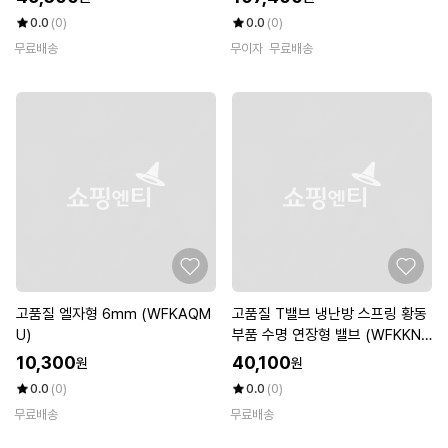
0.0
(0)
0.0
(0)
무료배송
무이자
무료배송
고품질 엘자형 6mm (WFKAQM
고품질 T밸브 냉난방 스프링 황동
U)
부품 수명 연장형 밸브 (WFKKN8
A)
10,300
40,100
원
원
0.0
(0)
0.0
(0)
무료배송
무료배송