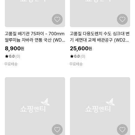
고품질 배기관 75파이 - 700mm
고품질 다용도렌치 수도 싱크대 변
알루미늄 자바라 연통 국산 (WDC
기 세면대 교체 배관공구 (WD20
8E81)
9A2)
8,900
25,600
원
원
0.0
(0)
0.0
(0)
무료배송
무료배송