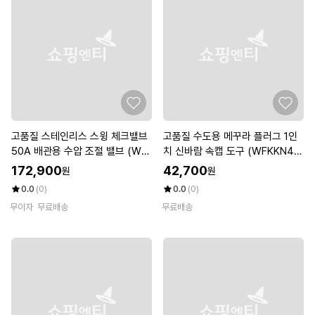
고품질 스테인리스 스윙 체크밸브
고품질 수도용 메꾸라 플러그 1인
50A 배관용 수압 조절 밸브 (WF
치 신바람 속캡 도구 (WFKKN4
KKJUI)
N)
172,900
42,700
원
원
0.0
(0)
0.0
(0)
무이자
무료배송
무료배송