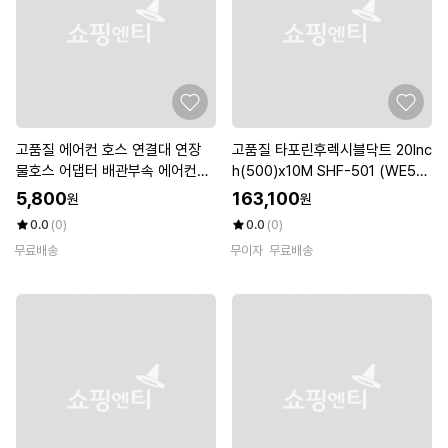
고품질 에어컨 호스 연결대 연장
고품질 타포린후렉시블닥트 20lnc
물호스 어댑터 배관부속 에어컨부
h(500)x10M SHF-501 (WE59
품 (W9C41F3)
8ED)
5,800
163,100
원
원
0.0
(0)
0.0
(0)
무료배송
무이자
무료배송