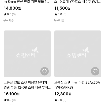
m 8mm 전선 연결 기판 모듈 15
스) 싱크대 Y자호스 배수구 (W1E
A (WFKJILK)
7F3F)
14,800
11,500
원
원
0.0
(0)
0.0
(0)
무료배송
무료배송
고품질 엘보 소켓 피팅벨 원터치
고품질 스텐 주물 이경 25Ax20A
연결 부품 12-08 소형 배관 부자
(WFKAPR8)
재 (WFKKML4)
16,100
12,300
원
원
0.0
(0)
0.0
(0)