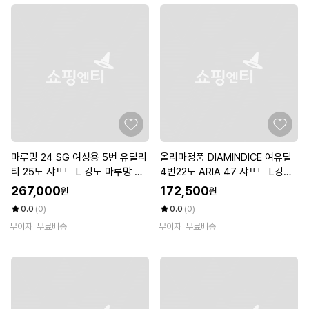
마루망 24 SG 여성용 5번 유틸리
올리마정품 DIAMINDICE 여유틸
티 25도 샤프트 L 강도 마루망 코
4번22도 ARIA 47 샤프트 L강도
리아 정품
코드8121628
267,000
172,500
원
원
0.0
(0)
0.0
(0)
무이자
무료배송
무이자
무료배송