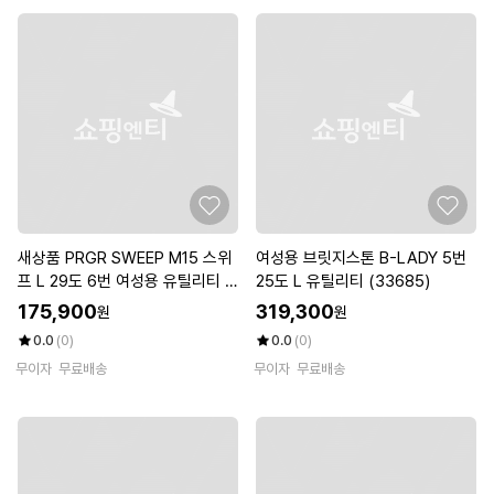
새상품 PRGR SWEEP M15 스위
여성용 브릿지스톤 B-LADY 5번
프 L 29도 6번 여성용 유틸리티 1
25도 L 유틸리티 (33685)
61N
175,900
319,300
원
원
0.0
(0)
0.0
(0)
무이자
무료배송
무이자
무료배송