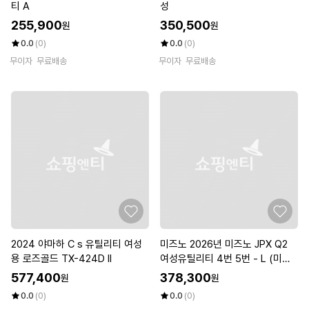
티 A
성
255,900
350,500
원
원
0.0
(0)
0.0
(0)
무이자
무료배송
무이자
무료배송
2024 야마하 C s 유틸리티 여성
미즈노 2026년 미즈노 JPX Q2
용 로즈골드 TX-424D II
여성유틸리티 4번 5번 - L (미즈
노코리아)
577,400
378,300
원
원
0.0
(0)
0.0
(0)