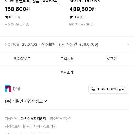
도 W 유틸리티 정품 (44584)
or SPEEDER NX
158,600
489,500
원
원
0.0
(0)
0.0
(0)
무이자
무료배송
무이자
무료배송
NOTICE
26.07.02
개인정보처리방침 개정 안내(26.07.09)
앱다운로드
고객센터
로그인
회사소개
1866-0023 (유료)
(주) 티알엔 사업자 정보
이용약관
개인정보처리방침
청소년보호정책
영상정보처리방침
사업자정보 확인