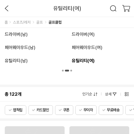
유틸리티(여)
홈
스포츠/레저
골프
골프클럽
드라이버(남)
드라이버(여)
페어웨이우드(남)
페어웨이우드(여)
유틸리티(남)
유틸리티(여)
총
122
개
인기순
상세
앱적립
카드할인
쿠폰
무이자
무료배송