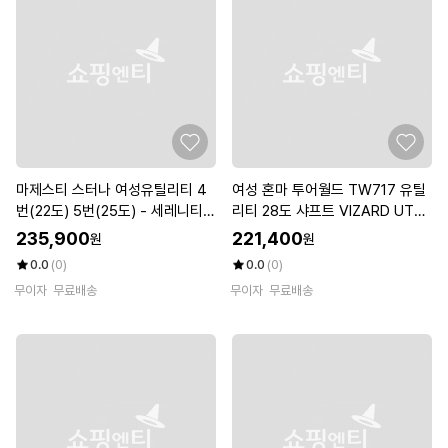
마제스티 스터나 여성유틸리티 4
여성 혼마 투어월드 TW717 유틸
번(22도) 5번(25도) - 세레니티
리티 28도 샤프트 VIZARD UT50
그린 L (병행)
0
235,900
221,400
원
원
0.0
(0)
0.0
(0)
무이자
무료배송
무이자
무료배송