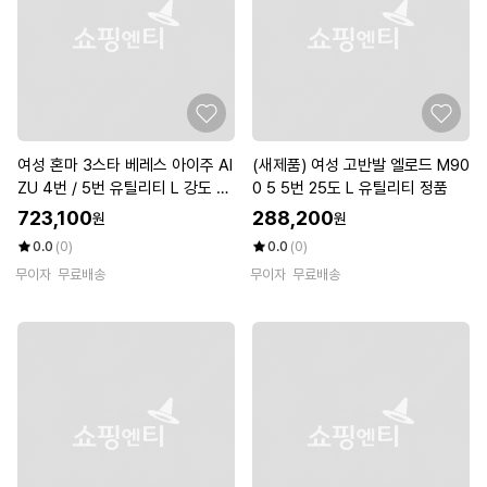
여성 혼마 3스타 베레스 아이주 AI
(새제품) 여성 고반발 엘로드 M90
ZU 4번 / 5번 유틸리티 L 강도 코
0 5 5번 25도 L 유틸리티 정품
오롱 정품
723,100
288,200
원
원
0.0
(0)
0.0
(0)
무이자
무료배송
무이자
무료배송