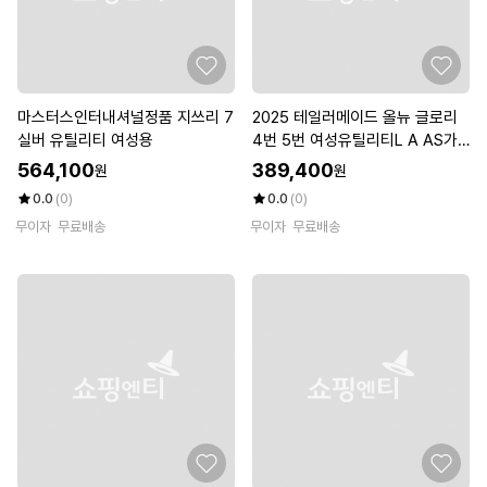
마스터스인터내셔널정품 지쓰리 7
2025 테일러메이드 올뉴 글로리
실버 유틸리티 여성용
4번 5번 여성유틸리티L A AS가
능
564,100
389,400
원
원
0.0
(0)
0.0
(0)
무이자
무료배송
무이자
무료배송