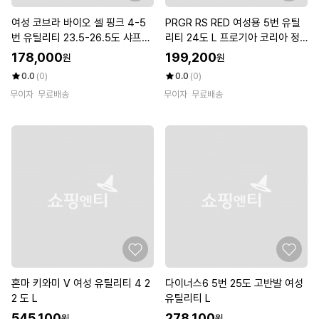
여성 코브라 바이오 셀 핑크 4-5
PRGR RS RED 여성용 5번 유틸
번 유틸리티 23.5-26.5도 샤프트
리티 24도 L 프로기아 코리아 정
W 우먼 플렉스
품
178,000
199,200
원
원
0.0
(0)
0.0
(0)
무이자
무료배송
무이자
무료배송
혼마 키와미 V 여성 유틸리티 4 2
다이너스6 5번 25도 고반발 여성
2 도 L
유틸리티 L
545,100
278,100
원
원