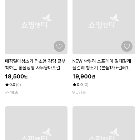
매장밀대청소기 업소용 강당 탈부
NEW 싹뿌려 스프레이 밀대걸레
착하는 통몰딩형 사무용마포걸레
물걸레 청소기 (본품1개+걸레1장
편한
+클리너1개)
18,500
19,900
원
원
0.0
(0)
0.0
(0)
무료배송
무료배송