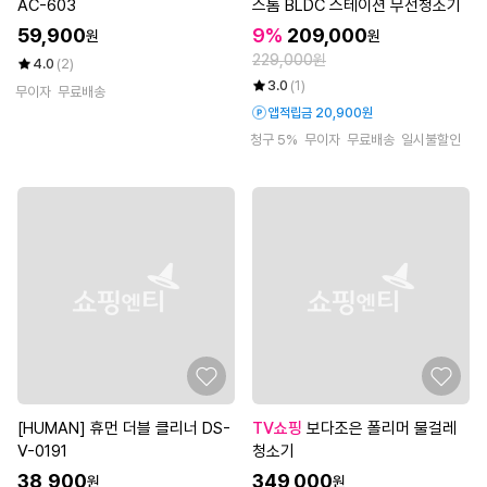
AC-603
스톰 BLDC 스테이션 무선청소기
59,900
9%
209,000
원
원
229,000원
4.0
(2)
3.0
(1)
무이자
무료배송
앱적립금 20,900원
청구 5%
무이자
무료배송
일시불할인
[HUMAN] 휴먼 더블 클리너 DS-
TV쇼핑
보다조은 폴리머 물걸레
V-0191
청소기
38,900
349,000
원
원