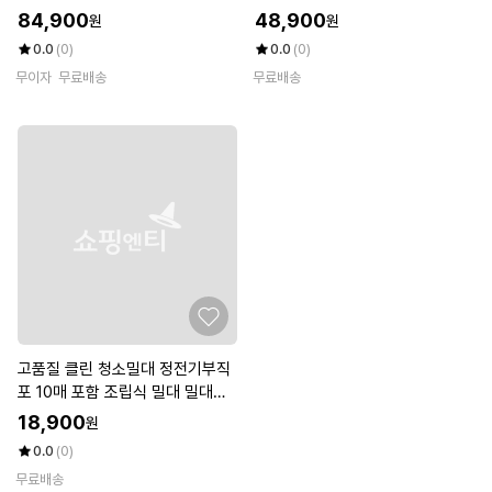
0
84,900
48,900
원
원
0.0
(0)
0.0
(0)
무이자
무료배송
무료배송
고품질 클린 청소밀대 정전기부직
포 10매 포함 조립식 밀대 밀대걸
레 (W7AF6A8)
18,900
원
0.0
(0)
무료배송