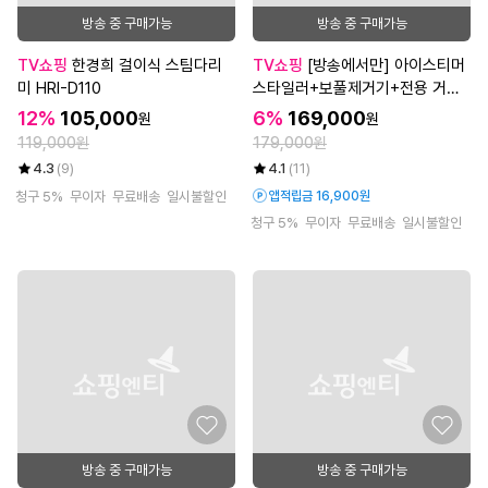
방송 중 구매가능
방송 중 구매가능
TV쇼핑
한경희 걸이식 스팀다리
TV쇼핑
[방송에서만] 아이스티머
미 HRI-D110
스타일러+보풀제거기+전용 거치
대+전용 케이스
12%
105,000
6%
169,000
원
원
119,000원
179,000원
4.3
(9)
4.1
(11)
청구 5%
무이자
무료배송
일시불할인
앱적립금 16,900원
청구 5%
무이자
무료배송
일시불할인
방송 중 구매가능
방송 중 구매가능