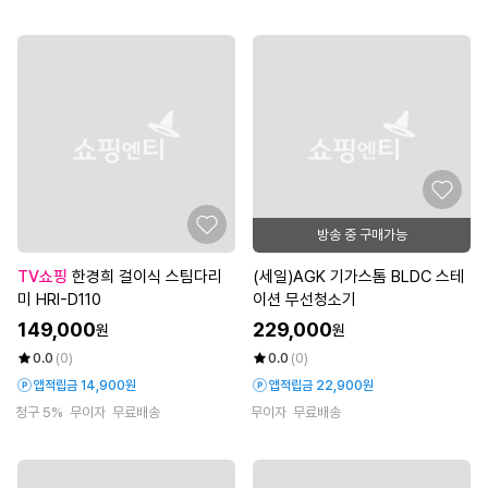
방송 중 구매가능
TV쇼핑
한경희 걸이식 스팀다리
(세일)AGK 기가스톰 BLDC 스테
미 HRI-D110
이션 무선청소기
149,000
229,000
원
원
0.0
(0)
0.0
(0)
앱적립금 14,900원
앱적립금 22,900원
청구 5%
무이자
무료배송
무이자
무료배송