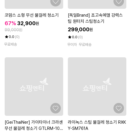
코맘스 소형 무선 물걸레 청소기
[독일Brand] 초고속예열 강력스
팀 원터치 스팀청소기
67%
32,900
원
299,000
원
99,000원
0.0
(0)
0.0
(0)
무료배송
무이자
무료배송
[GeiThaiNer] 가이타이너 크라센
라이녹스 스팀 물걸레 청소기 RXK
무선 물걸레 청소기 GTLRM-100
Y-SM761A