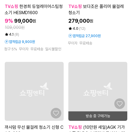
TV쇼핑
한경희 듀얼레이어스팀청
TV쇼핑
보다조은 폴리머 물걸레
소기 HESMD1600
청소기
9%
99,000
279,000
원
원
109,000원
4.0
(12)
4.1
(8)
앱적립금 27,900원
앱적립금 9,900원
무이자
무료배송
청구 5%
무이자
무료배송
일시불할인
방송 중 구매가능
까사맘 무선 물걸레 청소기 신형 C
TV쇼핑
(10만원 세일)AGK 기가