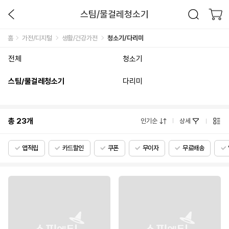
스팀/물걸레청소기
홈
가전/디지털
생활/건강가전
청소기/다리미
전체
청소기
스팀/물걸레청소기
다리미
총
23
개
인기순
상세
앱적립
카드할인
쿠폰
무이자
무료배송