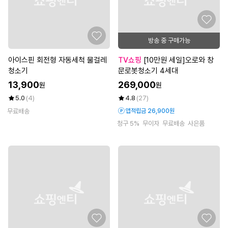
방송 중 구매가능
아이스핀 회전형 자동세척 물걸레
TV쇼핑
[10만원 세일]오로와 창
청소기
문로봇청소기 4세대
13,900
269,000
원
원
5.0
(4)
4.8
(27)
무료배송
앱적립금 26,900원
청구 5%
무이자
무료배송
사은품