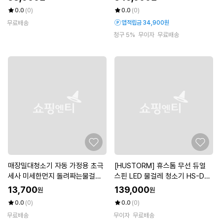
0.0
(0)
0.0
(0)
무료배송
앱적립금 34,900원
청구 5%
무이자
무료배송
매장밀대청소기 자동 가정용 초극
[HUSTORM] 휴스톰 무선 듀얼
세사 미세한먼지 돌려짜는물걸레
스핀 LED 물걸레 청소기 HS-DS7
쉬운
000
13,700
139,000
원
원
0.0
(0)
0.0
(0)
무료배송
무이자
무료배송