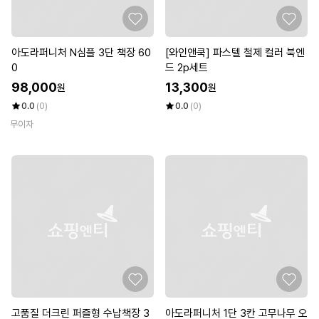
아도라퍼니처 N심플 3단 책장 60
[와인앤쿡] 파스텔 철제 컬러 북엔
0
드 2p세트
98,000
13,300
원
원
0.0
(0)
0.0
(0)
무이자
고품질 더크린 퍼즐형 수납책장 3
아도라퍼니처 1단 3칸 고무나무 오