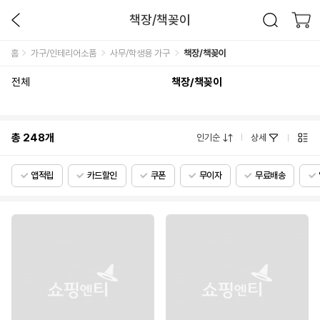
책장/책꽂이
홈
가구/인테리어소품
사무/학생용 가구
책장/책꽂이
전체
책장/책꽂이
총
248
개
인기순
상세
앱적립
카드할인
쿠폰
무이자
무료배송