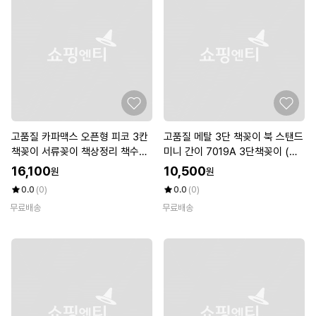
고품질 카파맥스 오픈형 피코 3칸
고품질 메탈 3단 책꽂이 북 스탠드
책꽂이 서류꽂이 책상정리 책수납
미니 간이 7019A 3단책꽂이 (W
(WE06027)
C748E9)
16,100
10,500
원
원
0.0
(0)
0.0
(0)
무료배송
무료배송