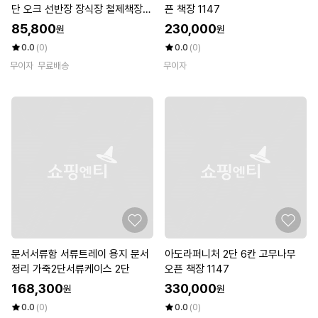
단 오크 선반장 장식장 철제책장
픈 책장 1147
(WB9B434)
85,800
230,000
원
원
0.0
(0)
0.0
(0)
무이자
무료배송
무이자
문서서류함 서류트레이 용지 문서
아도라퍼니처 2단 6칸 고무나무
정리 가죽2단서류케이스 2단
오픈 책장 1147
168,300
330,000
원
원
0.0
(0)
0.0
(0)