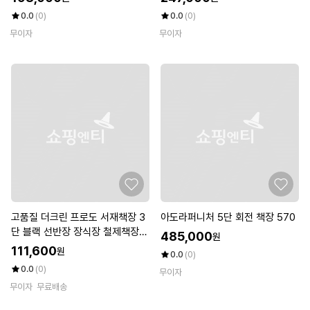
0.0
(0)
0.0
(0)
무이자
무이자
고품질 더크린 프로도 서재책장 3
아도라퍼니처 5단 회전 책장 570
단 블랙 선반장 장식장 철제책장
485,000
원
(WB9B430)
111,600
원
0.0
(0)
0.0
(0)
무이자
무이자
무료배송