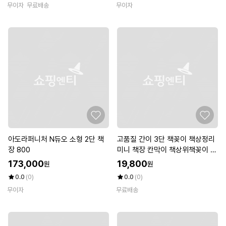
무이자
무료배송
무이자
아도라퍼니처 N듀오 소형 2단 책
고품질 간이 3단 책꽂이 책상정리
장 800
미니 책장 칸막이 책상위책꽂이 책
정리함 (W7EFC6E)
173,000
19,800
원
원
0.0
(0)
0.0
(0)
무이자
무료배송