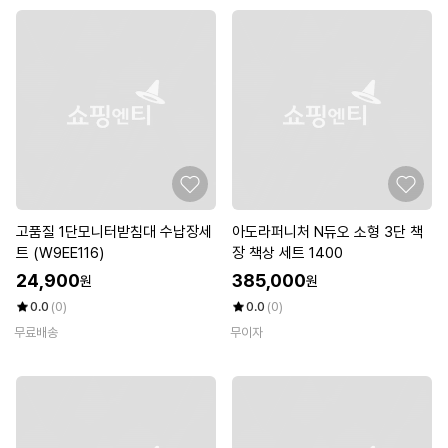
고품질 1단모니터받침대 수납장세
아도라퍼니처 N듀오 소형 3단 책
트 (W9EE116)
장 책상 세트 1400
24,900
385,000
원
원
0.0
(0)
0.0
(0)
무료배송
무이자