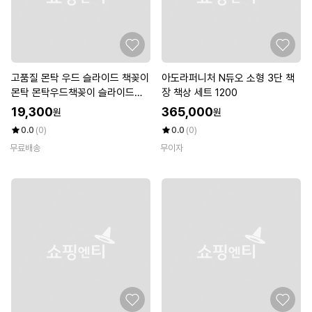
고품질 몬탁 우드 슬라이드 책꽂이
아도라퍼니처 N듀오 소형 3단 책
몬탁 몬탁우드책꽂이 슬라이드우
장 책상 세트 1200
드책꽂이 (W9FDB5E)
19,300
365,000
원
원
0.0
(0)
0.0
(0)
무료배송
무이자