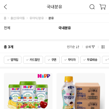
국내분유
홈
출산/유아동
유아식/분유
분유
전체
국내분유
총
3
개
인기순
상세
앱적립
카드할인
쿠폰
무이자
무료배송