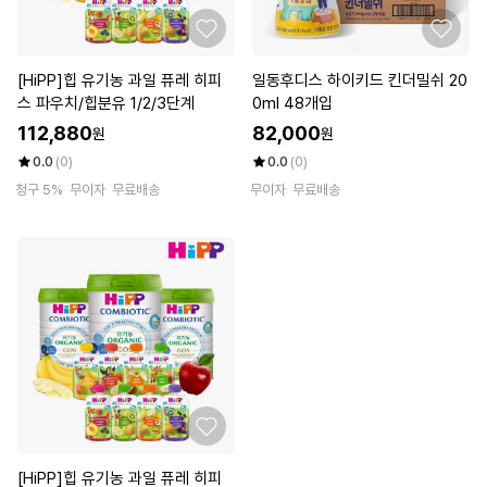
[HiPP]힙 유기농 과일 퓨레 히피
일동후디스 하이키드 킨더밀쉬 20
스 파우치/힙분유 1/2/3단계
0ml 48개입
112,880
82,000
원
원
0.0
(0)
0.0
(0)
청구 5%
무이자
무료배송
무이자
무료배송
[HiPP]힙 유기농 과일 퓨레 히피