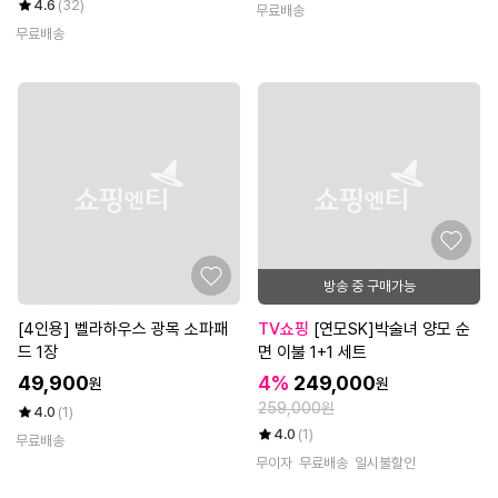
4.6
(32)
무료배송
무료배송
방송 중 구매가능
[4인용] 벨라하우스 광목 소파패
TV쇼핑
[연모SK]박술녀 양모 순
드 1장
면 이불 1+1 세트
49,900
4%
249,000
원
원
259,000원
4.0
(1)
4.0
(1)
무료배송
무이자
무료배송
일시불할인