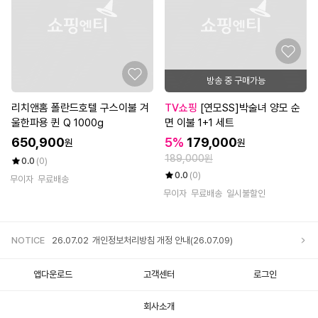
방송 중 구매가능
리치앤홈 폴란드호텔 구스이불 겨
TV쇼핑
[연모SS]박술녀 양모 순
울한파용 퀸 Q 1000g
면 이불 1+1 세트
650,900
5%
179,000
원
원
189,000원
0.0
(0)
0.0
(0)
무이자
무료배송
무이자
무료배송
일시불할인
NOTICE
26.07.02
개인정보처리방침 개정 안내(26.07.09)
앱다운로드
고객센터
로그인
회사소개