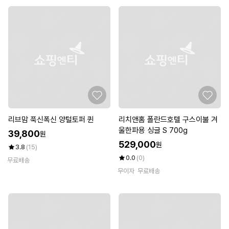
리브맘 푹신폭신 양털토퍼 퀸
리치앤홈 폴란드호텔 구스이불 겨
울한파용 싱글 S 700g
39,800
원
529,000
원
3.8
(15)
0.0
(0)
무료배송
무이자
무료배송