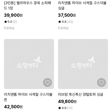
[3인용] 벨라하우스 광목 소파패
리치앤홈 하이브 사계절 구스이불
드 1장
싱글
39,900
37,500
원
원
5.0
(2)
4.6
(42)
무료배송
무료배송
리치앤홈 하이브 사계절 구스이불
리브맘 푹신폭신 양털토퍼 싱글
퀸
49,800
원
42,500
원
4.6
(10)