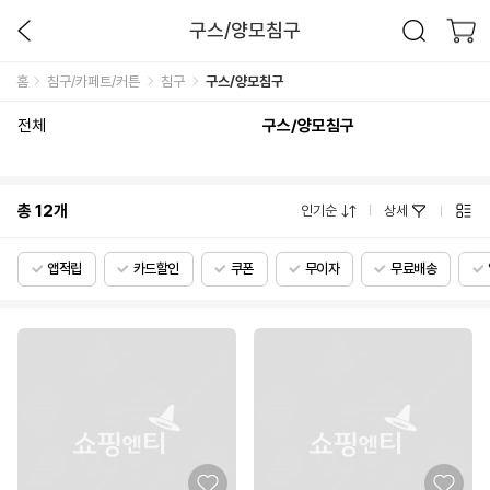
구스/양모침구
홈
침구/카페트/커튼
침구
구스/양모침구
전체
구스/양모침구
총
12
개
인기순
상세
앱적립
카드할인
쿠폰
무이자
무료배송