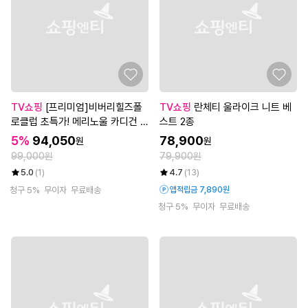
TV쇼핑
[프리미엄]비버리힐즈폴
TV쇼핑
란체티 울라이크 니트 베
로클럽 초특가! 메리노울 카디건 2
스트 2종
종, 남성
5%
94,050
78,900
원
원
99,000원
79,900원
5.0
(1)
4.7
(13)
청구 5%
무이자
무료배송
앱적립금 7,890원
청구 5%
무이자
무료배송