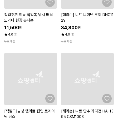
작업조끼 여름 작업복 낚시 배달
[해리슨] 니트 브이넥 조끼 DNC11
노가다 현장 유니폼
29
11,500
34,800
원
원
4.0
(1)
4.0
(1)
무료배송
무료배송
[잭필드]남성 멜리플 집업 트레이
[해리슨] 니트 단추 가디건 HA-13
닝 베스트
95 CSM1003