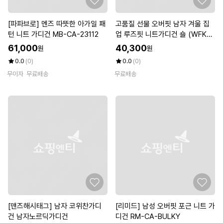
[파파브로] 멘즈 따뜻한 아가일 패
고품질 선물 오버핏 남자 겨울 집
턴 니트 가디건 MB-CA-23112
업 루즈핏 니트가디건 숄 (WFKL7
JQ)
61,000
40,300
원
원
0.0
(0)
0.0
(0)
무이자
무료배송
무료배송
[맨즈해시태그] 남자 코위찬가디
[리미드] 남성 오버핏 포근 니트 가
건 남자노르딕가디건
디건 RM-CA-BULKY