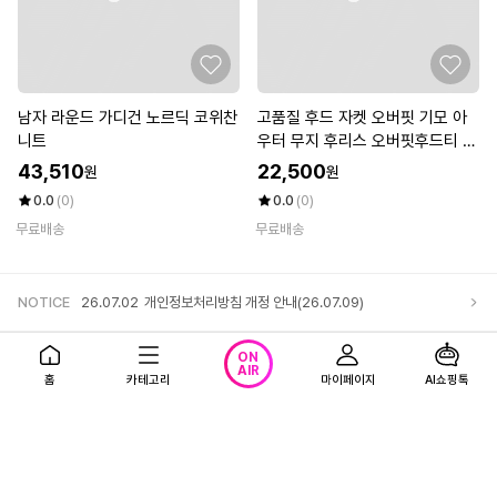
남자 라운드 가디건 노르딕 코위찬
고품질 후드 자켓 오버핏 기모 아
니트
우터 무지 후리스 오버핏후드티 남
자후드티 (WEE8E73)
43,510
22,500
원
원
0.0
(0)
0.0
(0)
무료배송
무료배송
NOTICE
26.07.02
개인정보처리방침 개정 안내(26.07.09)
앱다운로드
고객센터
로그인
ON
AIR
홈
카테고리
마이페이지
AI쇼핑톡
회사소개
1866-0023 (유료)