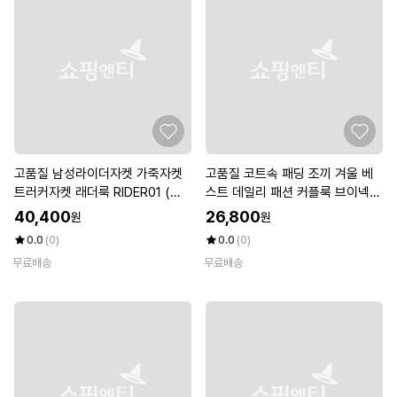
고품질 남성라이더자켓 가죽자켓
고품질 코트속 패딩 조끼 겨울 베
트러커자켓 래더룩 RIDER01 (W8
스트 데일리 패션 커플룩 브이넥패
5A733)
딩조끼 (W4D6A59)
40,400
26,800
원
원
0.0
(0)
0.0
(0)
무료배송
무료배송