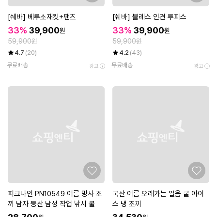
[쉐바] 베루소재킷+팬츠
[쉐바] 블레스 인견 투피스
33%
39,900
33%
39,900
원
원
59,900원
59,900원
4.7
(20)
4.2
(43)
무료배송
무료배송
광고
광고
피크나인 PN10549 여름 망사 조
국산 여름 오래가는 얼음 쿨 아이
끼 남자 등산 남성 작업 낚시 쿨
스 냉 조끼