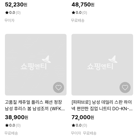
52,230
48,750
원
원
0.0
(0)
0.0
(0)
무이자
무료배송
고품질 캐쥬얼 플리스 패션 정장
[파파브로] 남성 데일리 스판 하이
남성 후리스 봄 남성조끼 (WFKL5
넥 편안한 집업 니트티 DO-KN-2
GD)
37
38,900
72,000
원
원
0.0
(0)
0.0
(0)
무료배송
무이자
무료배송