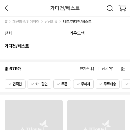
가디건/베스트
홈
패션의류/언더웨어
남성의류
니트/가디건/베스트
전체
라운드넥
가디건/베스트
총
679
개
인기순
상세
앱적립
카드할인
쿠폰
무이자
무료배송