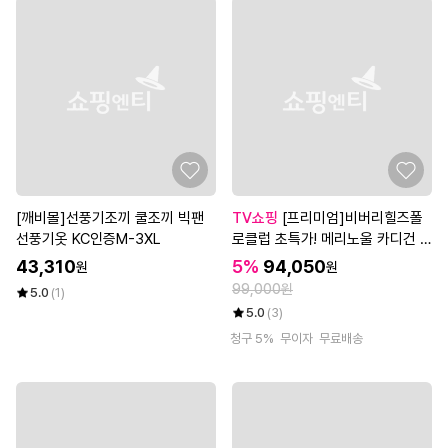
[깨비몰]선풍기조끼 쿨조끼 빅팬
TV쇼핑
[프리미엄]비버리힐즈폴
선풍기옷 KC인증M-3XL
로클럽 초특가! 메리노울 카디건 2
종, 여성
43,310
5%
94,050
원
원
99,000원
5.0
(1)
5.0
(3)
청구 5%
무이자
무료배송