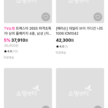
TV쇼핑
트렉스타 26SS 파격초특
[해리슨] 데일리 브이 가디건 니트
가! 상의 풀패키지 4종, 남성 (자켓
1006 ICN1042
+베스트+티셔츠+파우치)
5%
37,910
42,300
원
원
39,900원
4.0
(1)
4.6
(10)
무료배송
무료배송