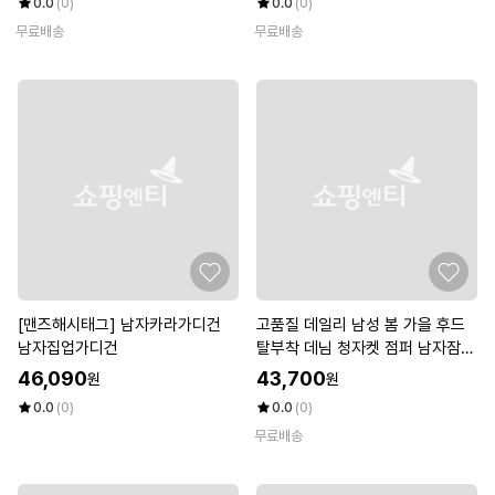
0.0
(0)
0.0
(0)
무료배송
무료배송
[맨즈해시태그] 남자카라가디건
고품질 데일리 남성 봄 가을 후드
남자집업가디건
탈부착 데님 청자켓 점퍼 남자잠바
(W8A234F)
46,090
43,700
원
원
0.0
(0)
0.0
(0)
무료배송