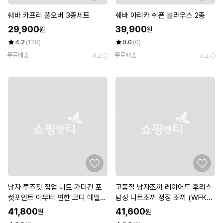
쉐바 카프리 풀오버 3종세트
쉐바 아리카 쉬폰 블라우스 2종
29,900
39,900
원
원
4.2
(128)
0.0
(0)
무료배송
무료배송
광고
광고
남자 루즈핏 집업 니트 가디건 포
고품질 남자조끼 레이어드 후리스
켓포인트 아우터 편한 코디 데일리
남성 니트조끼 정장 조끼 (WFKL5
룩
F9)
41,800
41,600
원
원