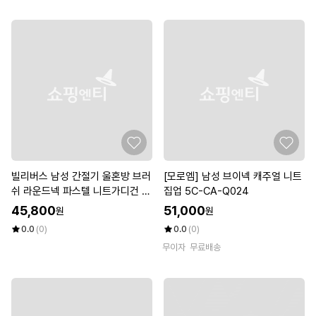
빌리버스 남성 간절기 울혼방 브러
[모로엠] 남성 브이넥 캐주얼 니트
쉬 라운드넥 파스텔 니트가디건 B
집업 5C-CA-Q024
XR069
45,800
51,000
원
원
0.0
(0)
0.0
(0)
무이자
무료배송