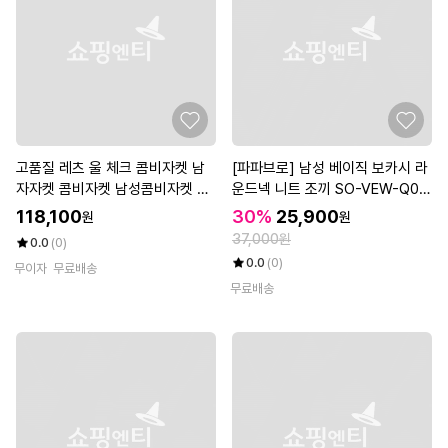
고품질 레츠 울 체크 콤비자켓 남
[파파브로] 남성 베이직 보카시 라
자자켓 콤비자켓 남성콤비자켓 체
운드넥 니트 조끼 SO-VEW-Q01
크자켓 (WDCF3B8)
6
118,100
30%
25,900
원
원
37,000원
0.0
(0)
0.0
(0)
무이자
무료배송
무료배송