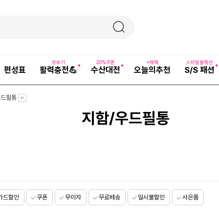
장보기
20%쿠폰
+혜택
스타일셀렉션
편성표
활력충전💪
수산대전
오늘의추천
S/S 패션
펼
우드필통
치
기
지함/우드필통
카드할인
쿠폰
무이자
무료배송
일시불할인
사은품