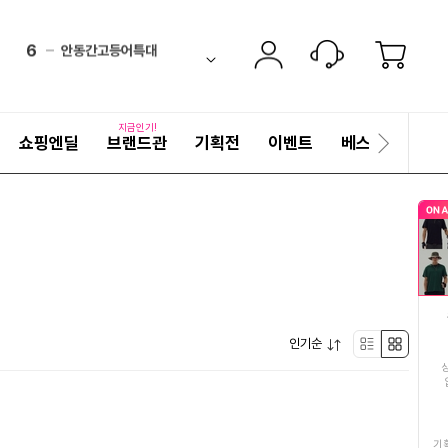
6
안동간고등어특대
up
ico-
펼
치
검
7
팔토시
기
ico-
equal
색
어
8
여름여성티셔츠
down
ico-
자
지금인기!
쇼핑엔딜
브랜드관
기획전
이벤트
베스트
세
다
9
화장지3겹30롤3팩
히
음
up
ico-
보
슬
10
고등어
기
라
down
ico-
이
드
11
김치
ico-
down
12
쿨팔토시
up
ico-
펼
인기순
리
박
13
제주삼다수생수2L
치
up
ico-
기
스
스
14
동원참치
up
ico-
트
형
기