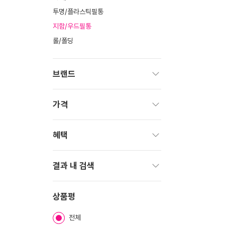
투명/플라스틱필통
지함/우드필통
롤/폴딩
브랜드
펼
치
가격
기
펼
치
혜택
기
펼
치
결과 내 검색
기
펼
치
상품평
기
전체