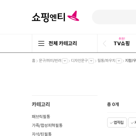
추천!
전체 카테고리
TV쇼핑
이
전
슬
펼
펼
펼
펼
홈
문구/취미/반려
디자인문구
필통/파우치
지함/
라
치
치
치
치
기
기
기
기
이
드
카테고리
총
0
개
패브릭필통
앱적립
가죽/합성피혁필통
자석/틴필통