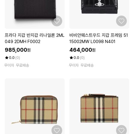
프라다 지갑 반지갑 리나일론 2ML
비비안웨스트우드 지갑 프레임 51
049 2DMH F0002
15002MW L0098 N401
985,000
464,000
원
원
0.0
(0)
0.0
(0)
무이자
무료배송
무이자
무료배송