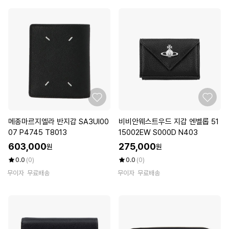
메종마르지엘라 반지갑 SA3UI00
비비안웨스트우드 지갑 엔벨롭 51
07 P4745 T8013
15002EW S000D N403
603,000
275,000
원
원
0.0
(0)
0.0
(0)
무이자
무료배송
무이자
무료배송