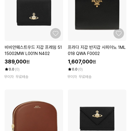
비비안웨스트우드 지갑 프레임 51
프라다 지갑 반지갑 사피아노 1ML
15002MW L001N N402
018 QWA F0002
389,000
1,607,000
원
원
0.0
(0)
0.0
(0)
무이자
무료배송
무이자
무료배송