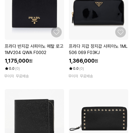
프라다 반지갑 사피아노 메탈 로고
프라다 지갑 장지갑 사피아노 1ML
1MV204 QWA F0002
506 069 F03KJ
1,175,000
1,366,000
원
원
0.0
(0)
0.0
(0)
무이자
무료배송
무이자
무료배송