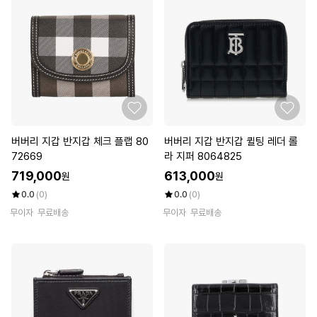
버버리 지갑 반지갑 체크 플랩 80
버버리 지갑 반지갑 퀼팅 레더 롤
72669
라 지퍼 8064825
719,000
613,000
원
원
0.0
(0)
0.0
(0)
무이자
무료배송
무이자
무료배송