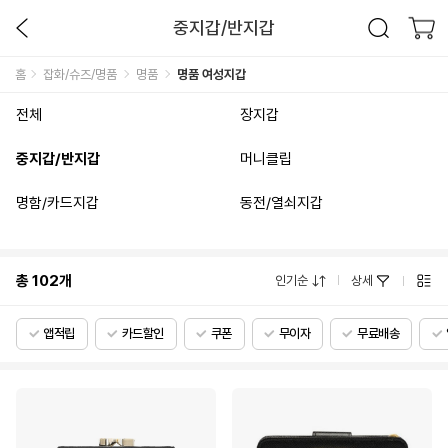
중지갑/반지갑
홈
잡화/슈즈/명품
명품
명품 여성지갑
전체
장지갑
중지갑/반지갑
머니클립
명함/카드지갑
동전/열쇠지갑
총
102
개
인기순
상세
앱적립
카드할인
쿠폰
무이자
무료배송