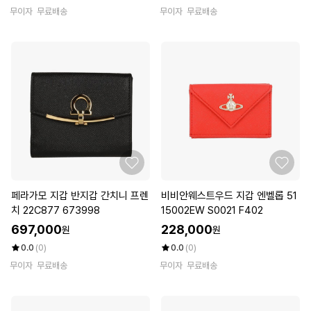
무이자
무료배송
무이자
무료배송
페라가모 지갑 반지갑 간치니 프렌
비비안웨스트우드 지갑 엔벨롭 51
치 22C877 673998
15002EW S0021 F402
697,000
228,000
원
원
0.0
(0)
0.0
(0)
무이자
무료배송
무이자
무료배송