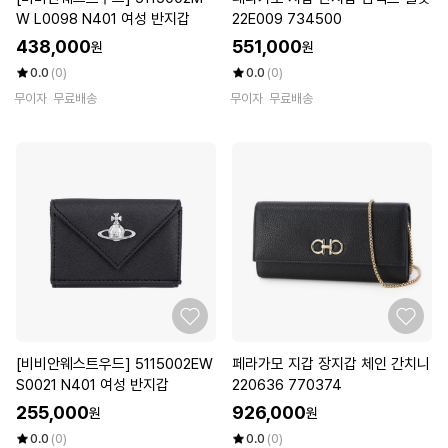
W L0098 N401 여성 반지갑
22E009 734500
438,000
551,000
원
원
0.0
(0)
0.0
(0)
무이자
무료배송
무이자
무료배송
[비비안웨스트우드] 5115002EW
페라가모 지갑 장지갑 체인 간치니
S0021 N401 여성 반지갑
220636 770374
255,000
926,000
원
원
0.0
(0)
0.0
(0)