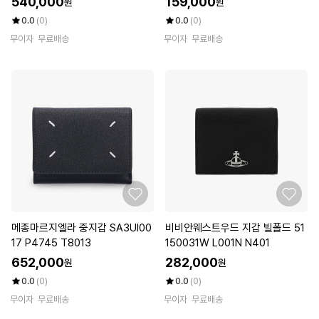
540,000
159,000
원
원
0.0
(0)
0.0
(0)
무이자
무료배송
무이자
무료배송
메종마르지엘라 중지갑 SA3UI00
비비안웨스트우드 지갑 빌폴드 51
17 P4745 T8013
150031W L001N N401
652,000
282,000
원
원
0.0
(0)
0.0
(0)
무이자
무료배송
무이자
무료배송