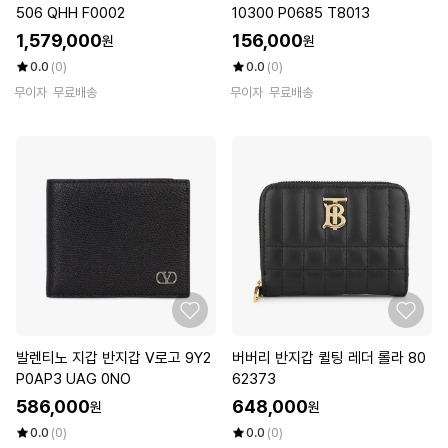
506 QHH F0002
10300 P0685 T8013
1,579,000
156,000
원
원
0.0
(0)
0.0
(0)
무이자
무료배송
무이자
무료배송
발렌티노 지갑 반지갑 V로고 9Y2
버버리 반지갑 퀼팅 레더 롤라 80
P0AP3 UAG 0NO
62373
586,000
648,000
원
원
0.0
(0)
0.0
(0)