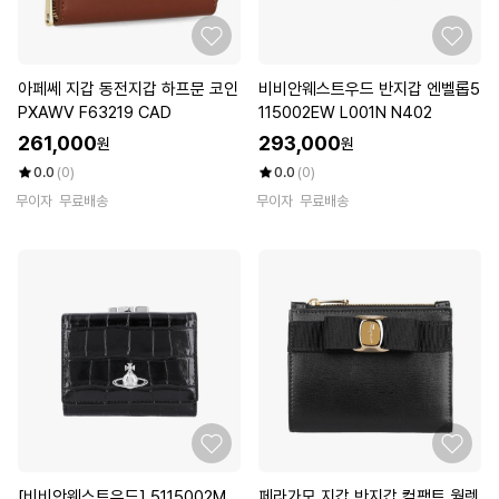
아페쎄 지갑 동전지갑 하프문 코인
비비안웨스트우드 반지갑 엔벨롭5
PXAWV F63219 CAD
115002EW L001N N402
261,000
293,000
원
원
0.0
(0)
0.0
(0)
무이자
무료배송
무이자
무료배송
[비비안웨스트우드] 5115002M
페라가모 지갑 반지갑 컴팩트 월렛