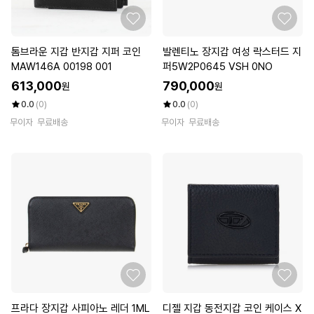
톰브라운 지갑 반지갑 지퍼 코인
발렌티노 장지갑 여성 락스터드 지
MAW146A 00198 001
퍼5W2P0645 VSH 0NO
613,000
790,000
원
원
0.0
(0)
0.0
(0)
무이자
무료배송
무이자
무료배송
프라다 장지갑 사피아노 레더 1ML
디젤 지갑 동전지갑 코인 케이스 X