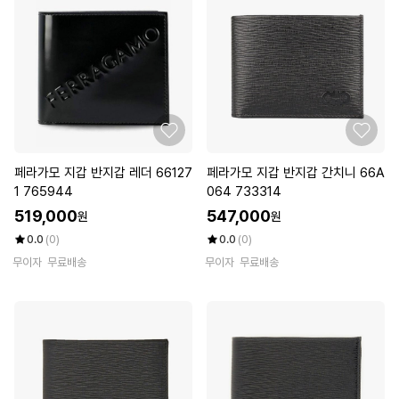
페라가모 지갑 반지갑 레더 66127
페라가모 지갑 반지갑 간치니 66A
1 765944
064 733314
519,000
547,000
원
원
0.0
(0)
0.0
(0)
무이자
무료배송
무이자
무료배송