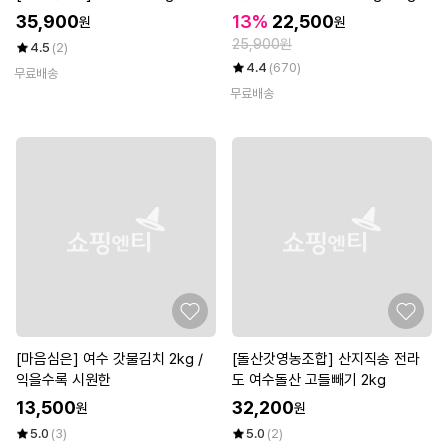
35,900
13%
22,500
원
원
25,900원
4.5
(2)
4.4
(670)
무료배송
무료배송
[마음심은] 여수 갓물김치 2kg /
[돌산갓영농조합] 산지직송 전라
익을수록 시원한
도 여수돌산 고들빼기 2kg
13,500
32,200
원
원
5.0
(3)
5.0
(2)