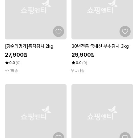
[강순의명가]총각김치 2kg
30년전통 국내산 부추김치 3kg
27,900
29,900
원
원
0.0
(0)
0.0
(0)
무료배송
무료배송