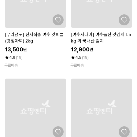
[우리남도] 산지직송 여수 갓피클
[여수사나이] 여수돌산 갓김치 1.5
(갓장아찌) 2kg
kg 외 국내산 김치
13,500
12,900
원
원
4.6
(19)
4.5
(18)
무료배송
무료배송