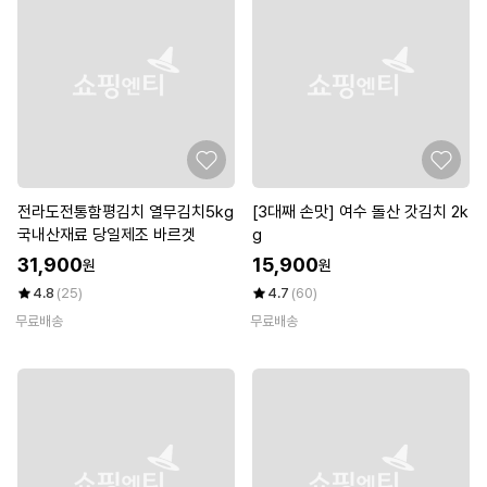
전라도전통함평김치 열무김치5kg
[3대째 손맛] 여수 돌산 갓김치 2k
국내산재료 당일제조 바르겟
g
31,900
15,900
원
원
4.8
(25)
4.7
(60)
무료배송
무료배송