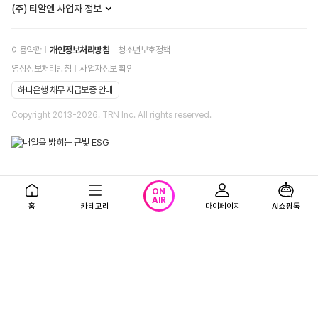
(주) 티알엔 사업자 정보
이용약관
개인정보처리방침
청소년보호정책
영상정보처리방침
사업자정보 확인
하나은행 채무 지급보증 안내
Copyright 2013-
2026
. TRN Inc. All rights reserved.
ON
AIR
홈
카테고리
마이페이지
AI쇼핑톡
정보보호 관리체계 인증
인증 범위 : T-커머스 및 모바일 서비스 운영(쇼핑엔티)
유효기간 : 2025.05.04~2028.05.03