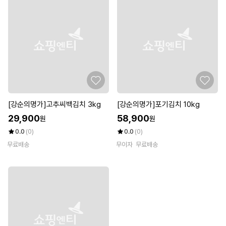
[강순의명가]고추씨백김치 3kg
[강순의명가]포기김치 10kg
29,900
58,900
원
원
0.0
(0)
0.0
(0)
무료배송
무이자
무료배송