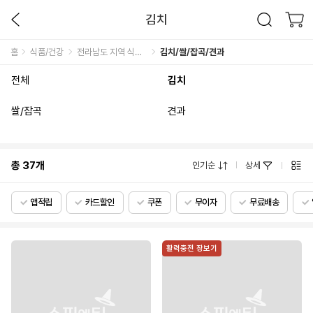
김치
홈
식품/건강
전라남도 지역 식품관
김치/쌀/잡곡/견과
전체
김치
쌀/잡곡
견과
총
37
개
인기순
상세
앱적립
카드할인
쿠폰
무이자
무료배송
활력충전 장보기