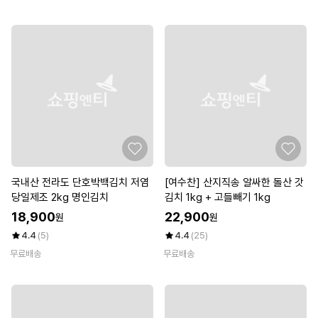
국내산 전라도 단호박백김치 저염
[여수찬] 산지직송 알싸한 돌산 갓
당일제조 2kg 명인김치
김치 1kg + 고들빼기 1kg
18,900
22,900
원
원
4.4
(5)
4.4
(25)
무료배송
무료배송