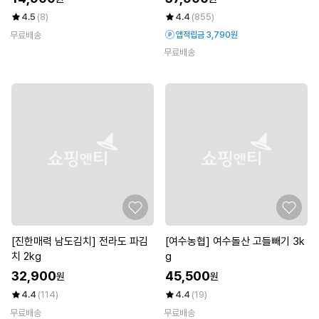
4.5
(8)
4.4
(855)
무료배송
앱적립금 3,790원
무료배송
[진한매력 남도김치] 전라도 파김
[여수농협] 여수돌산 고들빼기 3k
치 2kg
g
32,900
45,500
원
원
4.4
(114)
4.4
(19)
무료배송
무료배송