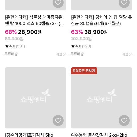
[유한메디카] 식물성 대마종자유
[유한메디카] 당케어 엔 탑 혈당 유
엔 탑 1000 맥스 60캡슐x3개(6
산균 30캡슐x6개(6개월분)
개월)
68%
28,900
63%
38,900
원
원
89,900원
103,900원
4.6
(581)
4.6
(128)
무료배송
무료배송
광고
광고
활력충전 장보기
[강순의명가]포기김치 5kg
여수농협 돌산갓김치 2kg+2kg