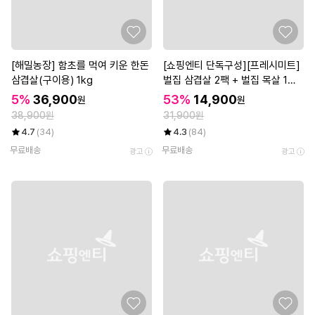
[해밀농장] 함초를 먹여 키운 한돈
[쇼핑엔티 단독구성][프레시미트]
삼겹살(구이용) 1kg
벌집 삼겹살 2팩 + 벌집 목살 1팩
(팩당 300g)
5%
36,900
53%
14,900
원
원
38,900원
31,900원
4.7
(34)
4.3
(84)
무료배송
무료배송
광고
광고