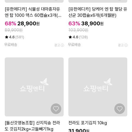
[유한메디카] 식물성 대마종자유
[유한메디카] 당케어 엔 탑 혈당 유
엔 탑 1000 맥스 60캡슐x3개(6
산균 30캡슐x6개(6개월분)
개월)
68%
28,900
63%
38,900
원
원
89,900원
103,900원
4.6
(581)
4.6
(128)
무료배송
무료배송
광고
광고
[돌산갓영농조합] 산지직송 전라
전라도 포기김치 10kg
도 갓김치2kg+고들빼기1kg
31,900
원