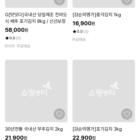
G[맛잇다]국내산 당일제조 전라도
[강순의명가]총각김치 1kg
식 배추 포기김치 8kg / 신선보장
16,900
원
58,000
원
0.0
(0)
0.0
(0)
무료배송
무이자
무료배송
30년전통 국내산 부추김치 2kg
[강순의명가]포기김치 3kg
21,900
22,900
원
원