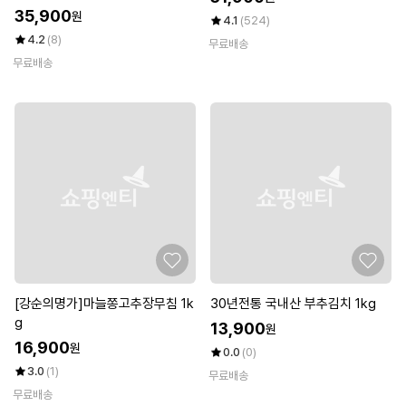
35,900
원
4.1
(524)
4.2
(8)
무료배송
무료배송
[강순의명가]마늘쫑고추장무침 1k
30년전통 국내산 부추김치 1kg
g
13,900
원
16,900
원
0.0
(0)
3.0
(1)
무료배송
무료배송