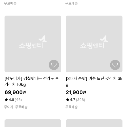
무료배송
무료배송
[남도미가] 감칠맛나는 전라도 포
[3대째 손맛] 여수 돌산 갓김치 3k
기김치 10kg
g
69,900
21,900
원
원
4.8
(46)
4.7
(308)
무이자
무료배송
무료배송