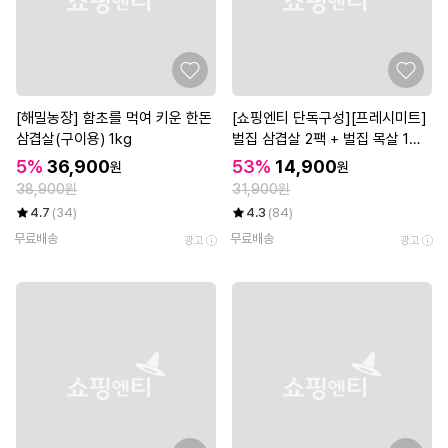
[해밀농장] 함초를 먹여 키운 한돈
[쇼핑엔티 단독구성][프레시미트]
삼겹살(구이용) 1kg
벌집 삼겹살 2팩 + 벌집 목살 1팩
(팩당 300g)
5%
36,900
53%
14,900
원
원
38,900원
31,900원
4.7
(34)
4.3
(84)
무료배송
무료배송
광고
광고