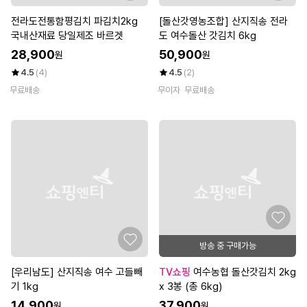
전라도전통함평김치 파김치2kg
[돌산갓영농조합] 산지직송 전라
국내산재료 당일제조 바르겟
도 여수돌산 갓김치 6kg
28,900
50,900
원
원
4.5
(4)
4.5
(2)
무료배송
무이자
무료배송
방송 중 구매가능
[우리남도] 산지직송 여수 고들빼
TV쇼핑
여수농협 돌산갓김치 2kg
기 1kg
x 3봉 (총 6kg)
14,900
37,900
원
원