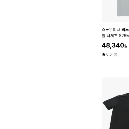
반
팔
티
셔
츠
스
스노우피크 퀵드
S
노
팔 티셔츠
2
우
할
6
48,340
원
피
인
M
크
가
평
상
0.0
(0)
M
퀵
점
품
F
5
평
드
T
점
수
라
S
만
이
2
점
여
에
8
성
B
베
K
이
직
반
팔
티