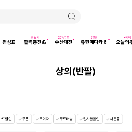
장보기
20%쿠폰
3일장
+혜택
편성표
활력충전💪
수산대전
유한메디카💊
오늘의
상의(반팔)
카드할인
쿠폰
무이자
무료배송
일시불할인
사은품