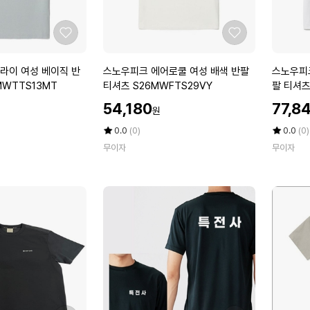
츠
반
T
S
팔
S
2
티
3
좋
좋
6
셔
1
아
아
M
츠
D
요
요
스
스
라이 여성 베이직 반
스노우피크 에어로쿨 여성 배색 반팔
스노우피
M
S
C
노
노
 S26MWTTS13MT
티셔츠 S26MWFTS29VY
T
2
우
우
할
할
T
6
54,180
77,8
원
피
피
인
인
S
M
크
크
가
평
상
가
평
상
0.0
(0)
0.0
(0)
3
M
에
점
품
클
점
품
8
무이자
F
무이자
5
평
5
평
어
래
D
T
점
수
점
수
로
식
N
S
만
만
쿨
여
2
점
점
여
성
에
에
8
성
라
D
배
운
K
색
드
반
넥
팔
반
티
팔
셔
티