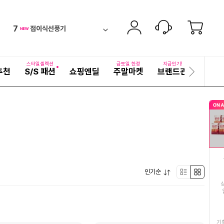
6
여성여름원피스
equal
ico-
펼
7
접이식선풍기
치
검
ico-
down
기
색
8
두유
어
new
ico-
자
스타일셀렉션
금토일 한정
지금인기!
추천
S/S 패션
쇼핑엔딜
주말마켓
브랜드관
기획전
세
다
9
미숫가루
down
ico-
히
음
보
슬
10
얼갈이열무물김치
기
down
ico-
라
이
11
여성셋업
드
ico-
new
12
여성여름샌들
new
ico-
펼
13
인기순
오메가3
리
박
down
ico-
치
기
14
유기농레드와인비니거
스
스
up
ico-
15
진미채
트
형
기