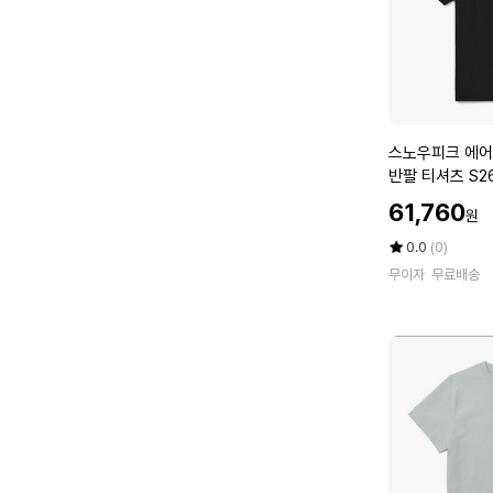
2
6
M
W
F
S
스
스노우피크 에어
H
노
반팔 티셔츠 S2
3
우
할
5
61,760
원
피
인
L
크
가
평
상
0.0
(0)
E
에
점
품
무이자
무료배송
5
평
어
점
수
로
만
쿨
점
소
에
매
우
븐
패
치