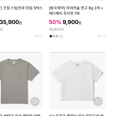
아
아
2
요
요
[동
] 굿잠 스팀안대 10입 5박스
[동국제약] 마데카솔 연고 8g 2개 +
6
국
메디패치 프리컷 1매
M
제
할
할
M
할
35,900
50%
9,900
원
원
약]
인
인
D
인
정
원
마
19,900
원
가
가
T
가
데
율
평
상
5.0
(2)
광고
광고
S
카
점
품
5
5
평
솔
6
점
수
연
O
만
고
W
점
8
에
g
2
개
+
메
디
패
좋
좋
치
아
아
프
요
요
스