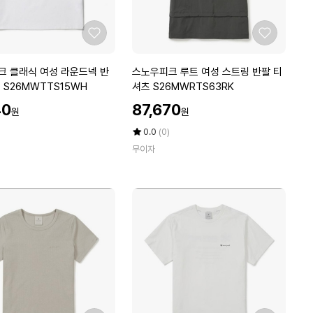
티
셔
츠
좋
좋
S
아
아
2
요
요
스
크 클래식 여성 라운드넥 반
스노우피크 루트 여성 스트링 반팔 티
6
노
팔 티셔츠 S26MWTTS15WH
셔츠 S26MWRTS63RK
M
우
할
W
40
87,670
원
원
피
인
F
크
가
평
상
0.0
(0)
T
루
점
품
S
무이자
5
평
트
2
점
수
여
9
만
성
V
점
스
에
Y
트
링
반
팔
티
셔
츠