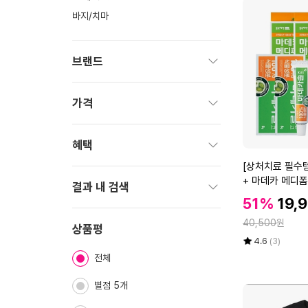
바지/치마
브랜드
펼
치
가격
기
펼
치
혜택
기
[상
[상처치료 필수템
펼
처
+ 마데카 메디폼
치
결과 내 검색
치
할
할
기
51%
19,
료
인
펼
인
정
필
40,500
원
가
치
상품평
가
수
율
평
상
4.6
(3)
기
템]
점
품
전체
5
평
마
점
수
데
별점 5개
만
카
점