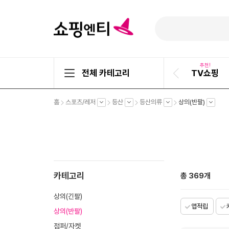
추천!
전체 카테고리
TV쇼핑
이
전
슬
펼
펼
펼
펼
펼
홈
스포츠/레저
등산
등산의류
상의(반팔)
라
치
치
치
치
치
기
기
기
기
기
이
드
카테고리
총
369
개
상의(긴팔)
앱적립
상의(반팔)
점퍼/자켓