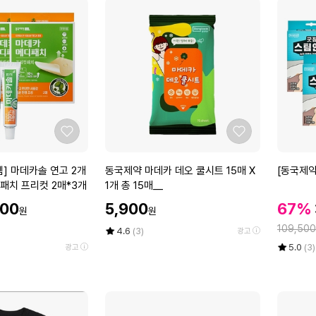
좋
좋
아
아
요
요
동
[동
] 마데카솔 연고 2개
동국제약 마데카 데오 쿨시트 15매 X
[동국제약
국
국
패치 프리컷 2매*3개
1개 총 15매__
제
제
할
할
900
5,900
67%
원
원
약
약]
인
인
정
마
굿
109,500
가
평
상
4.6
(3)
광고
가
데
점
품
잠
율
평
상
5.0
(3)
광고
5
평
카
스
점
품
점
수
5
평
데
팀
만
점
수
오
안
점
만
쿨
대
에
점