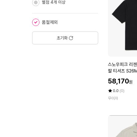
솔
별점 4개 이상
에
연
고
2
품절제외
개
+
초기화
마
데
카
메
스
스노우피크 리젠
디
노
팔 티셔츠
폼
우
패
할
58,170
원
피
치
인
크
프
가
평
상
0.0
(0)
리
점
품
리
무이자
5
평
젠
컷
점
수
퀵
2
만
드
매
점
라
*
에
이
3
그
개