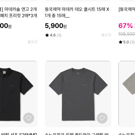
아
아
셔
F
요
요
동
[동
] 마데카솔 연고 2개
동국제약 마데카 데오 쿨시트 15매 X
[동국제약
츠
T
국
국
패치 프리컷 2매*3개
1개 총 15매__
티
S
제
제
할
셔
3
할
900
5,900
67%
원
원
약
약]
인
츠
9
인
정
마
굿
109,500
가
평
상
4.6
(3)
광고
제
S
가
데
점
품
잠
율
평
상
5.0
(3)
광고
작
E
5
평
카
스
점
품
굿
점
수
5
평
데
팀
즈
만
점
수
오
안
(W
점
만
쿨
대
에
9
점
시
1
4
에
트
0
A
1
입
4
5
5
D
매
박
0)
X
스
1
개
좋
좋
총
아
아
1
요
요
스
스