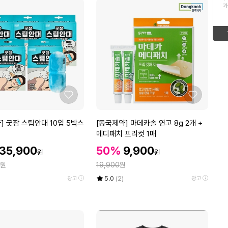
ico-
up
가
16
황태채
형
태
new
ico-
17
태
보
18EX-D
ico-
new
보
기
18
18ex-d
new
ico-
기
19
24K남자순금목걸이
좋
좋
new
ico-
아
아
20
26SS샤론느풍기인견 데일리팬티10종
요
요
[동
] 굿잠 스팀안대 10입 5박스
[동국제약] 마데카솔 연고 8g 2개 +
new
ico-
국
메디패치 프리컷 1매
1
쌀10kg
제
할
할
할
35,900
50%
9,900
ico-
up
원
원
약]
인
인
인
정
원
마
19,900
원
가
가
up
가
데
율
평
상
5.0
(2)
광고
광고
카
점
품
5
평
솔
점
수
연
만
고
점