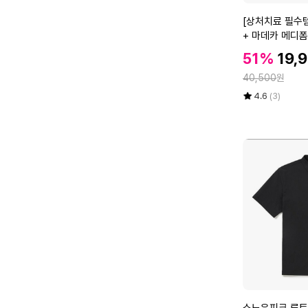
l
[상
[상처치료 필수템
a
처
+ 마데카 메디폼
c
치
할
k
할
51%
19,
료
인
S
인
정
필
40,500
원
가
2
가
수
율
평
상
4.6
(3)
6
템]
점
품
M
5
평
마
M
점
수
데
D
만
카
-
점
솔
T
에
연
S
고
5
2
6
개
B
+
K
마
데
카
메
스