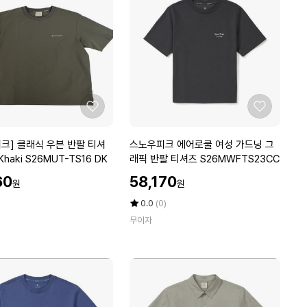
8
에
g
2
개
+
메
디
패
좋
좋
치
아
아
프
요
요
스
크] 클래식 우븐 반팔 티셔
스노우피크 에어로쿨 여성 가드닝 그
리
노
츠 Dark Khaki S26MUT-TS16 DK
래픽 반팔 티셔츠 S26MWFTS23CC
컷
우
1
할
60
58,170
원
원
피
매
인
크
가
평
상
0.0
(0)
에
점
품
무이자
5
평
어
점
수
로
만
쿨
점
여
에
성
가