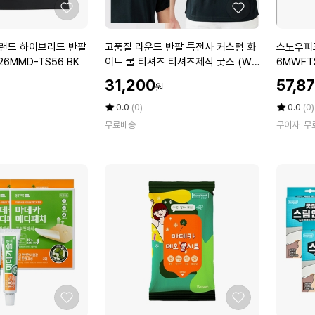
츠
셔
좋
좋
S
츠
아
아
2
S
요
요
고
스
클랜드 하이브리드 반팔
고품질 라운드 반팔 특전사 커스텀 화
스노우피크
6
2
품
노
S26MMD-TS56 BK
이트 쿨 티셔츠 티셔츠제작 굿즈 (W9
6MWFT
M
6
질
우
4A4D0)
할
할
W
M
31,200
57,8
원
라
피
인
인
F
W
운
크
가
평
상
가
평
상
0.0
(0)
0.0
(0)
T
T
드
점
품
골
점
품
S
무료배송
T
무이자
무
5
평
5
평
반
지
2
S
점
수
점
수
팔
여
9
1
만
만
특
성
V
5
점
점
전
반
에
에
Y
W
사
팔
H
커
티
스
셔
텀
츠
화
S
이
2
트
6
쿨
M
좋
좋
티
W