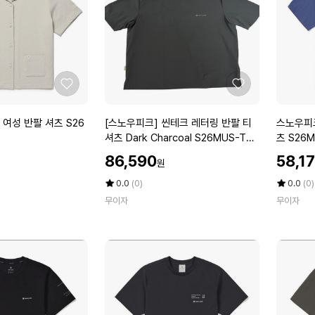
반
티
팔
셔
티
츠
셔
D
츠
a
W
r
좋
좋
i
k
아
아
n
K
요
요
[스
스
여성 반팔 셔츠 S26
[스노우피크] 씬테크 레터링 반팔 티
스노우피크
e
h
노
노
셔츠 Dark Charcoal S26MUS-TS3
츠 S2
S
a
우
우
1 DC
할
할
2
k
86,590
58,1
원
피
피
인
인
6
i
크]
크
가
평
상
가
평
상
0.0
(0)
0.0
(0)
M
S
씬
점
품
코
점
품
U
무이자
2
무이자
5
평
5
평
테
튼
T
6
점
수
점
수
크
캠
-
M
만
만
레
핑
T
U
점
점
터
용
에
에
S
T
링
품
1
-
반
반
2
T
팔
팔
W
S
티
티