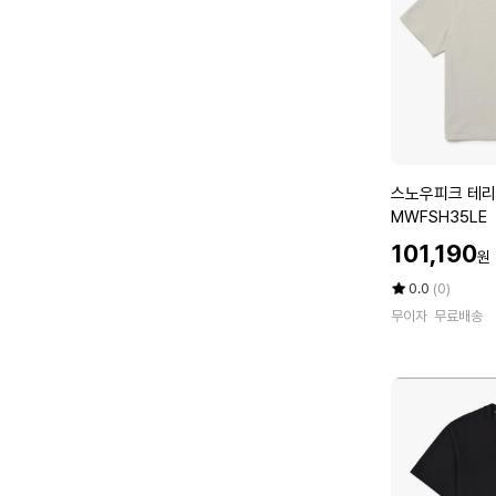
래
픽
반
팔
티
셔
츠
S
스
스노우피크 테리 
2
노
MWFSH35LE
6
우
할
M
101,190
원
피
인
U
크
가
평
상
0.0
(0)
T
테
점
품
T
무이자
무료배송
5
평
리
S
점
수
여
5
만
성
2
점
반
에
B
팔
K
셔
츠
S