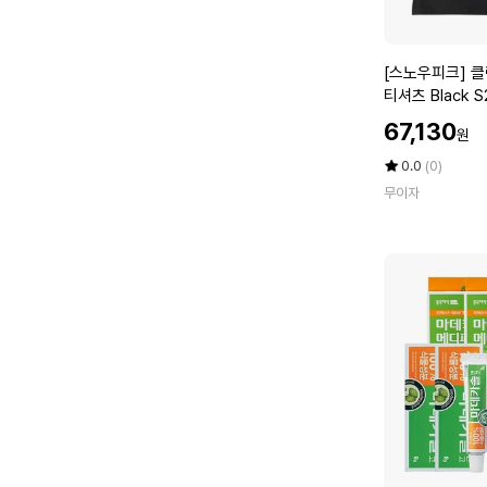
셔
츠
S
[스
[스노우피크] 
2
노
티셔츠 Black 
6
우
할
M
67,130
원
피
인
W
크]
가
평
상
0.0
(0)
T
클
점
품
T
무이자
5
평
랜
S
점
수
드
1
만
하
3
점
이
에
M
브
T
리
드
반
팔
티
셔
츠
B