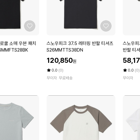
I
1
셔
셔
6
츠
츠
D
D
S
K
a
2
좋
좋
r
6
아
아
k
M
요
요
스
스
로쿨 소매 우븐 패치
스노우피크 37.5 레터링 반팔 티셔츠
스노우피
C
U
노
노
6MMFTS28BK
S26MMTTS38DN
h
F
우
우
할
할
a
T
120,850
58,1
원
피
피
인
인
r
S
크
크
가
평
상
가
평
상
0.0
(0)
0.0
(0)
c
7
3
점
품
에
점
품
o
무이자
무료배송
8
무이자
5
평
5
평
7.
어
a
B
점
수
점
수
5
로
l
L
만
만
레
쿨
S
점
점
터
소
에
에
2
링
매
6
반
우
M
팔
븐
U
티
패
S
셔
치
-