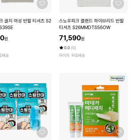
S
좋
좋
2
아
아
6
요
요
스
 골지 여성 반팔 티셔츠 S2
스노우피크 클랜드 하이브리드 반팔
M
노
S39SE
티셔츠 S26MMDTS56OW
W
우
할
R
70
71,590
원
원
피
인
T
크
가
평
상
0.0
(0)
S
클
점
품
료배송
6
무이자
무료배송
5
평
랜
3
점
수
드
R
만
하
K
점
이
에
브
리
드
반
팔
티
셔
츠
좋
좋
S