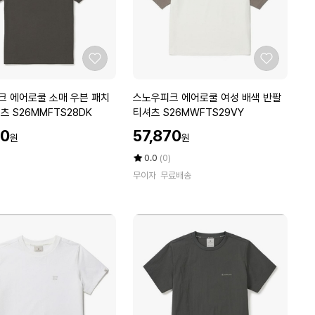
C
M
M
R
S
좋
좋
H
아
아
6
요
요
스
크 에어로쿨 소매 우븐 패치
스노우피크 에어로쿨 여성 배색 반팔
2
노
반팔 티셔츠 S26MMFTS28DK
티셔츠 S26MWFTS29VY
G
우
할
Y
70
57,870
원
원
피
인
크
가
평
상
0.0
(0)
에
점
품
무이자
무료배송
5
평
어
점
수
로
만
쿨
점
여
에
성
배
색
반
팔