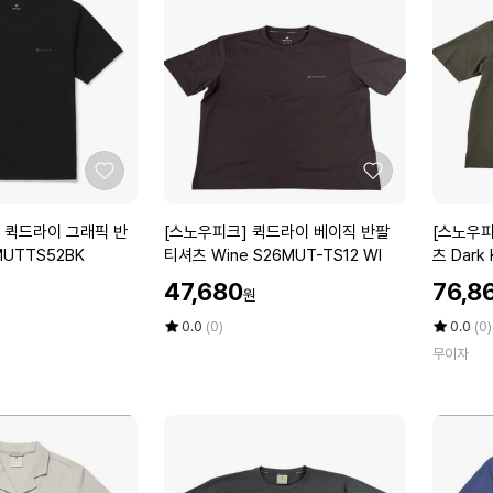
시
1
에
트
0
1
입
5
5
매
박
X
스
1
개
좋
좋
총
아
아
1
요
요
[스
[스
 퀵드라이 그래픽 반
[스노우피크] 퀵드라이 베이직 반팔
[스노우피
5
노
노
 S26MUTTS52BK
티셔츠 Wine S26MUT-TS12 WI
매
우
우
_
할
할
47,680
76,8
원
피
피
_
인
인
크]
크]
가
평
상
가
평
상
0.0
(0)
0.0
(0)
퀵
점
품
클
점
품
무이자
5
평
5
평
드
래
점
수
점
수
라
식
만
만
이
우
점
점
베
븐
에
에
이
반
직
팔