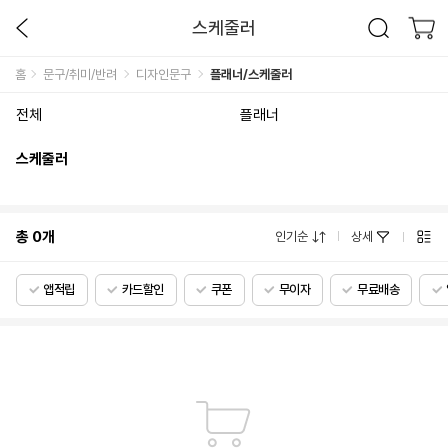
스케줄러
홈
문구/취미/반려
디자인문구
플래너/스케줄러
전체
플래너
스케줄러
총
0
개
인기순
상세
앱적립
카드할인
쿠폰
무이자
무료배송