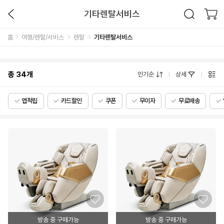
기타렌탈서비스
홈
여행/렌탈/서비스
렌탈
기타렌탈서비스
총
34
개
인기순
상세
앱적립
카드할인
쿠폰
무이자
무료배송
방송 중 구매가능
방송 중 구매가능