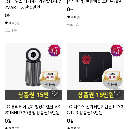
LG 디오스 식기세척기렌탈 DFB2
[상담예약] 보람피플 스마트299
2MAR 상품권15만원
0
원
0
원
0.0
(0)
0.0
(0)
무료배송
무료배송
LG 퓨리케어 공기청정기렌탈 AS
LG 디오스 전기레인지렌탈 BEY3
201NNFR 20평형 상품권15만원
GTUR 상품권15만원
0
0
원
원
0.0
(0)
0.0
(0)