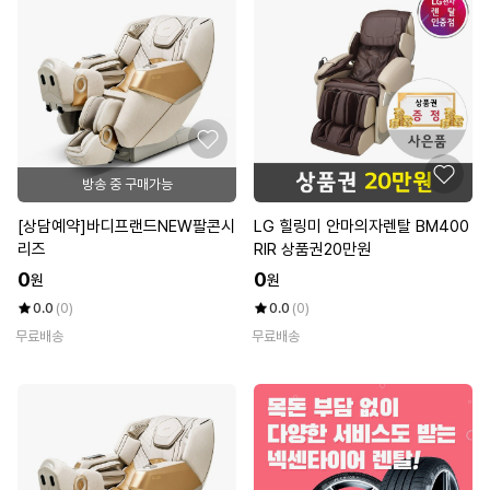
방송 중 구매가능
[상담예약]바디프랜드NEW팔콘시
LG 힐링미 안마의자렌탈 BM400
리즈
RIR 상품권20만원
0
0
원
원
0.0
(0)
0.0
(0)
무료배송
무료배송