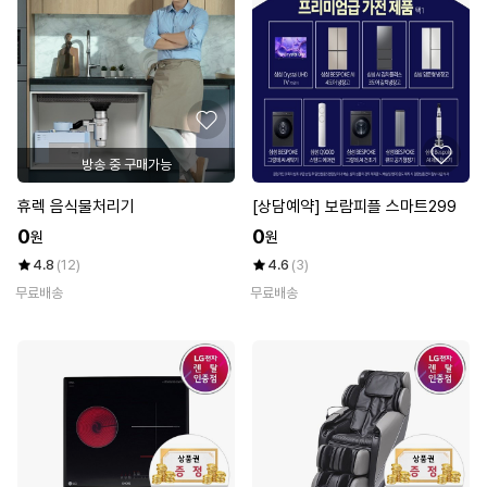
방송 중 구매가능
휴렉 음식물처리기
[상담예약] 보람피플 스마트299
0
0
원
원
4.8
(12)
4.6
(3)
무료배송
무료배송