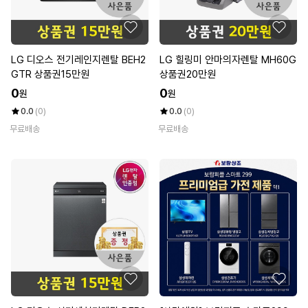
LG 디오스 전기레인지렌탈 BEH2
LG 힐링미 안마의자렌탈 MH60G
GTR 상품권15만원
상품권20만원
0
0
원
원
0.0
(0)
0.0
(0)
무료배송
무료배송