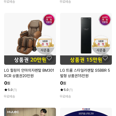
무료배송
무료배송
LG 힐링미 안마의자렌탈 BM301
LG 트롬 스타일러렌탈 S5BBR 5
RCR 상품권20만원
벌형 상품권15만원
0
0
원
원
5.0
(1)
5.0
(1)
무료배송
무료배송