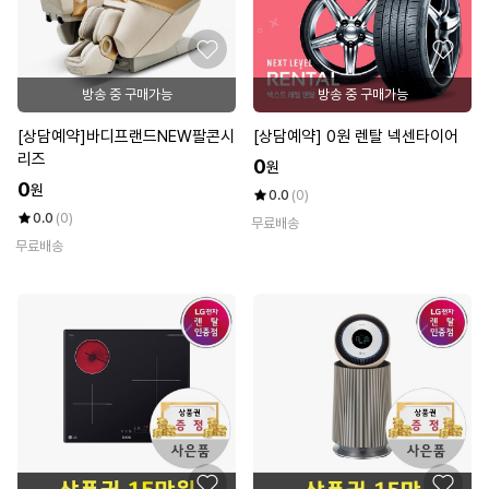
방송 중 구매가능
방송 중 구매가능
[상담예약]바디프랜드NEW팔콘시
[상담예약] 0원 렌탈 넥센타이어
리즈
0
원
0
원
0.0
(0)
0.0
(0)
무료배송
무료배송