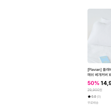
점
수
본
만
스
점
퀘
에
어
핀
쿨
밴
딩
형
냉
감
패
드
[P
[Plavian] 
(S
l
메쉬 베개커버 XL
S)
a
할
할
50%
14,
v
인
인
정
i
29,900
원
가
가
a
율
평
상
0.0
(0)
n]
점
품
무료배송
5
평
플
점
수