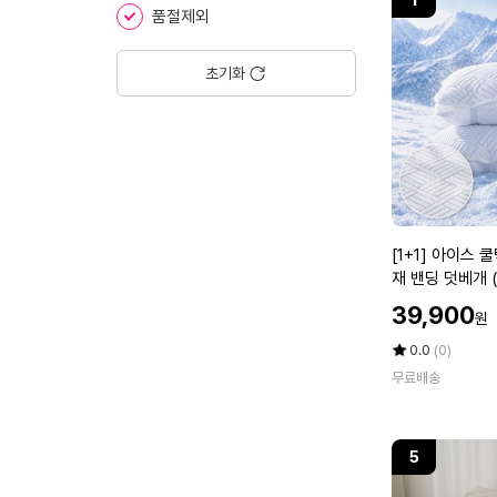
1
품절제외
드
로
초기화
잉
패
턴
시
어
[1
[1+1] 아이스
서
+
재 밴딩 덧베개 (
커
1]
할
39,900
원
아
이
인
이
가
평
상
0.0
(0)
불
스
점
품
무료배송
5
평
쿨
S
점
수
텍
S
만
스
점
5
(4
베
에
개
종