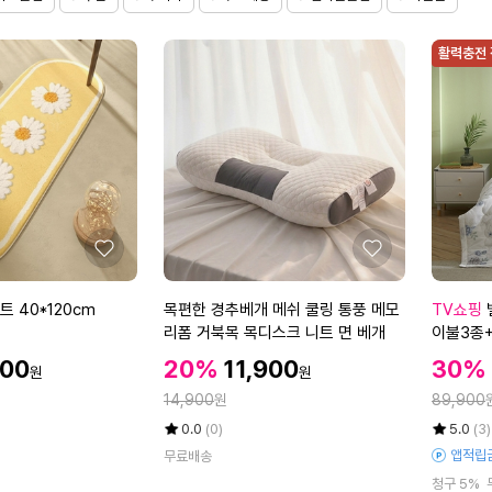
밴
감
딩
베
활력충전
패
개
드
(4
(1
0
1
x
0
6
x
0)
2
0
0)
좋
좋
아
아
요
요
목
벨
 40*120cm
목편한 경추베개 메쉬 쿨링 통풍 메모
TV쇼핑
편
라
리폼 거북목 목디스크 니트 면 베개
이불3종+
한
하
할
할
할
900
20%
11,900
30%
원
원
경
우
인
인
인
정
정
추
14,900
원
스
89,900
가
가
가
베
스
율
평
상
율
평
상
0.0
(0)
5.0
(3)
개
노
점
품
점
품
앱적립
무료배송
5
평
5
평
메
우
청구 5%
점
수
점
수