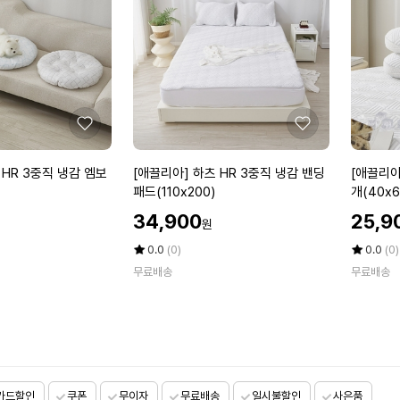
베
직
개
냉
메
감
모
베
리
개
폼
덮
냉
개
좋
좋
감
(4
아
아
숙
1
요
요
[애
[애
 HR 3중직 냉감 엠보
[애끌리아] 하츠 HR 3중직 냉감 밴딩
[애끌리아
면
x
끌
끌
패드(110x200)
개(40x6
베
6
리
리
할
할
개
1)
34,900
25,9
원
아]
아]
인
인
_
하
하
가
평
상
가
평
상
0.0
(0)
0.0
(0)
츠
점
품
라
점
품
무료배송
무료배송
5
평
5
평
H
트
점
수
점
수
R
H
만
만
3
R
점
점
중
3
에
에
직
중
냉
직
카드할인
쿠폰
무이자
감
무료배송
일시불할인
사은품
냉