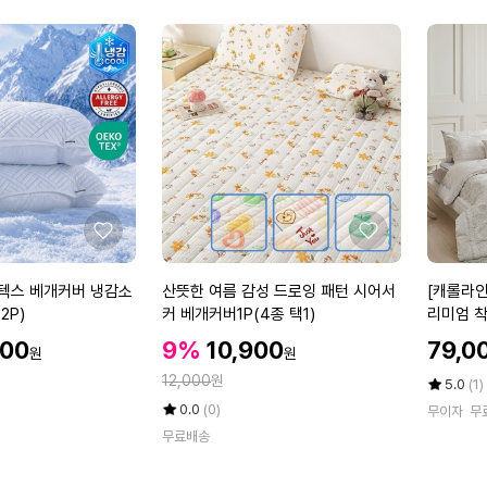
성
싱
점
만
숙
글
에
점
면
에
경
추
베
개
목
디
스
크
좋
좋
기
아
아
능
요
요
산
[캐
 쿨텍스 베개커버 냉감소
산뜻한 여름 감성 드로잉 패턴 시어서
[캐롤라인
성
뜻
롤
2P)
커 베개커버1P(4종 택1)
리미엄 
목
한
라
QK
베
할
할
할
500
9%
10,900
79,0
원
원
여
인
인
인
개
인
정
름
12,000
원
샤
가
가
평
상
5.0
(1)
가
감
사]
점
품
율
평
상
0.0
(0)
무이자
무
5
평
성
소
점
품
무료배송
점
수
5
평
드
프
만
점
수
로
트
점
만