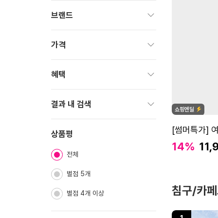
브랜드
펼
치
가격
기
펼
치
혜택
기
펼
치
결과 내 검색
기
펼
산
[썸머특가] 
치
상품평
뜻
기
할인율
14
%
판
11,
매
전체
한
가
여
별점 5개
름
침구/카페
별점 4개 이상
감
성