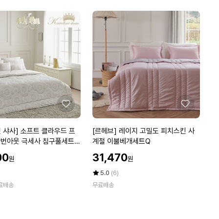
버
점
1
에
+
1/
위
생
베
게
커
버
땀
좋
좋
흡
아
아
수
요
요
[르
 샤사] 소프트 클라우드 프
[르헤브] 레이지 고밀도 피치스킨 사
수
헤
착번아웃 극세사 침구풀세트
계절 이불베개세트Q
면
브]
베
할
00
31,470
원
원
레
인
갯
이
가
평
상
5.0
(6)
잇
지
점
품
(W
료배송
무료배송
5
평
고
9
점
수
밀
B
만
도
9
점