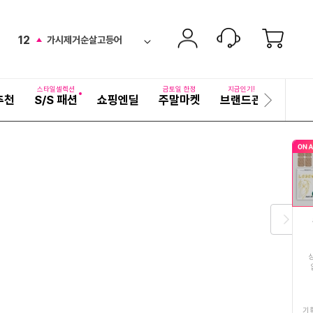
11
am통3중저압냄비
ico-
up
펼
12
가시제거순살고등어
치
검
new
ico-
기
색
13
가을여성긴팔남방
어
up
ico-
자
스타일셀렉션
금토일 한정
지금인기!
추천
S/S 패션
쇼핑엔딜
주말마켓
브랜드관
기획전
세
다
14
골드카무트효소
new
ico-
히
음
보
슬
15
김치
기
ico-
new
라
이
16
남방
드
down
ico-
17
남성반팔티셔츠
ico-
new
다
음
18
남성여름인견 남방
down
ico-
슬
라
19
남자여름냉감팬츠세트
new
ico-
이
드
20
닥터벨트에어핏의료기
기