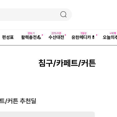
장보기
20%쿠폰
3일장
+혜택
편성표
활력충전💪
수산대전
유한메디카💊
오늘의
침구/카페트/커튼
트/커튼 추천딜