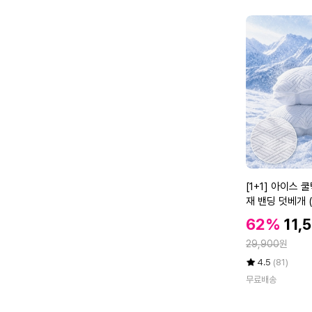
래
만
비
점
안
에
듀
라
론
듀
얼
에
어
메
쉬
베
[1
[1+1] 아이스
개
+
재 밴딩 덧베개 (
커
1]
버
할
할
62%
11,
아
인
X
인
정
이
29,900
원
가
L
가
스
율
평
상
(5
4.5
(81)
쿨
점
품
0
무료배송
5
평
텍
x
점
수
스
7
만