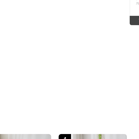
up
ico-
가
1
직전방송티블라우스
ico-
up
up