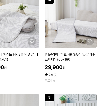
4
좋
좋
아
아
요
요
[애
] 하라트 HR 3중직 냉감 베
[애끌리아] 하츠 HR 3중직 냉감 메쉬
끌
x61)
소파패드(65x180)
리
할
00
29,900
원
원
아]
인
하
가
평
상
0.0
(0)
츠
점
품
무료배송
5
평
H
점
수
R
만
3
점
8
중
에
직