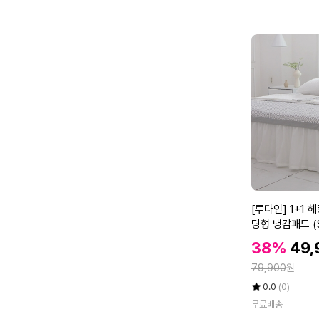
4
만
0
점
*
에
1
2
0
c
m
[루
[루다인] 1+1 
다
딩형 냉감패드 (
인]
할
할
38%
49,
1
인
인
정
+
79,900
원
가
가
1
율
평
상
0.0
(0)
헤
점
품
무료배송
5
평
링