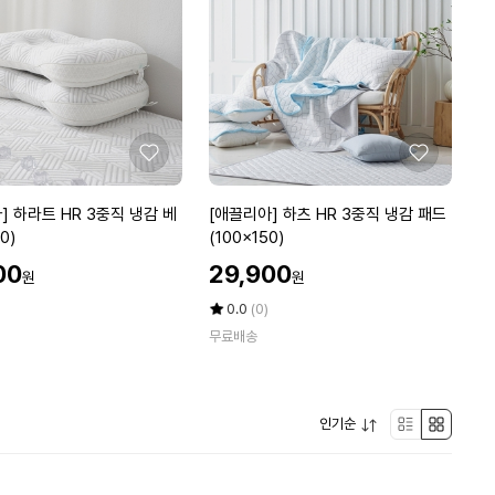
냉
감
메
쉬
소
파
패
좋
좋
드
아
아
(6
요
요
[애
] 하라트 HR 3중직 냉감 베
[애끌리아] 하츠 HR 3중직 냉감 패드
5
끌
0)
(100x150)
x
리
할
1
00
29,900
원
원
아]
인
8
하
가
평
상
0.0
(0)
0)
츠
점
품
무료배송
5
평
H
점
수
R
만
3
점
중
펼
인기순
에
리
박
치
직
기
냉
스
스
감