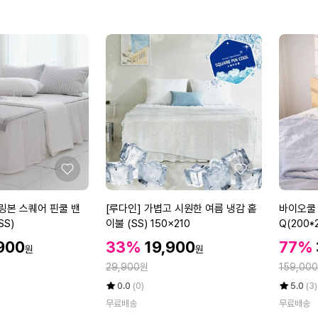
쉬
시
만
만
쿨
어
점
점
링
커
에
에
통
서
풍
이
메
불
모
3
리
종
폼
+
거
1
북
종
목
좋
좋
목
아
아
디
요
요
[루
바
헤링본 스퀘어 핀쿨 밴
[루다인] 가볍고 시원한 여름 냉감 홑
바이오쿨 
스
다
이
SS)
이불 (SS) 150x210
Q(200*
크
인]
오
니
할
할
할
900
33%
19,900
77%
원
원
가
쿨
트
인
인
인
정
정
볍
29,900
원
여
159,000
면
가
가
가
고
름
베
율
평
상
율
평
상
0.0
(0)
5.0
(3)
시
냉
개
점
품
점
품
무료배송
무료배송
5
평
5
평
원
감