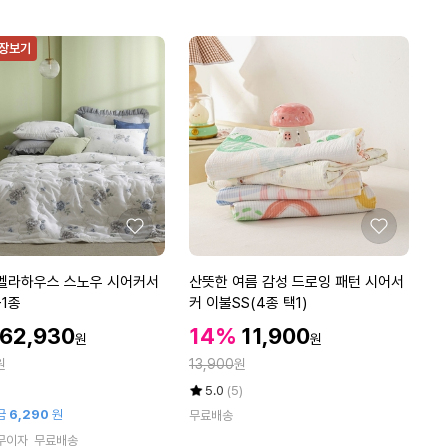
패
트
형
드
 장보기
(1
0
형
태
0
x
태
보
1
5
보
기
0)
기
좋
좋
아
아
요
요
산
벨라하우스 스노우 시어커서
산뜻한 여름 감성 드로잉 패턴 시어서
뜻
1종
커 이불SS(4종 택1)
한
할
할
할
62,930
14%
11,900
원
원
여
인
인
인
정
원
름
13,900
원
가
가
가
감
율
평
상
5.0
(5)
성
점
품
금
6,290
원
무료배송
5
평
드
무이자
무료배송
점
수