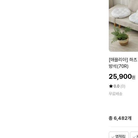
커
택
버
냉
1)
감
소
재
밴
딩
덧
[애
[애끌리아] 하츠
베
끌
방석(70R)
개
리
할
(총
25,900
원
아]
인
2
하
가
평
상
0.0
(0)
P)
츠
점
품
_
무료배송
5
평
H
점
수
R
만
3
점
중
총
6,482
개
에
직
냉
감
앱적립