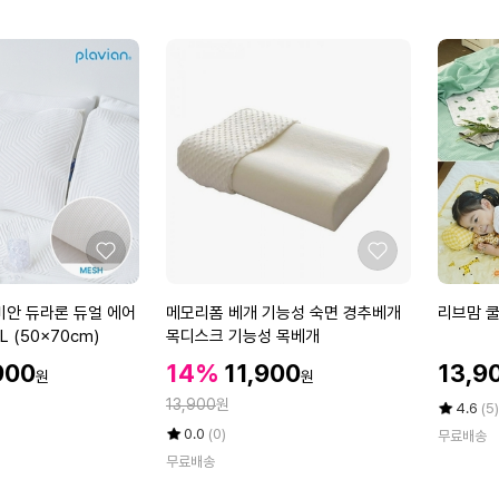
점
수
점
수
한
이
만
만
여
불/
점
점
름
4
에
에
냉
대
감
불
홑
검
이
출
불
Q
(S
(2
S)
0
1
0
좋
좋
5
*
아
아
0
2
요
요
메
리
플래비안 듀라론 듀얼 에어
메모리폼 베개 기능성 숙면 경추베개
리브맘 
x
3
모
브
 (50x70cm)
목디스크 기능성 목베개
2
0)
리
맘
1
할
할
할
900
14%
11,900
13,9
원
원
폼
쿨
인
인
0
인
정
베
13,900
원
매
가
가
평
상
4.6
(5)
가
개
트
점
품
율
평
상
0.0
(0)
무료배송
5
평
기
미
점
품
무료배송
점
수
5
평
능
니
만
점
수