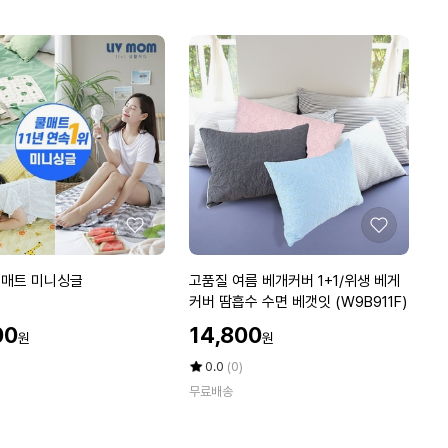
만
D
점
경
에
추
메
모
리
폼
국
민
베
개
좋
좋
2
아
아
개
요
요
고
쿨매트 미니싱글
고품질 여름 베개커버 1+1/위생 베게
+커
품
커버 땀흡수 수면 베갯잇 (W9B911F)
버
질
2
할
00
14,800
원
원
여
인
개
름
가
평
상
0.0
(0)
베
점
품
무료배송
5
평
개
점
수
커
만