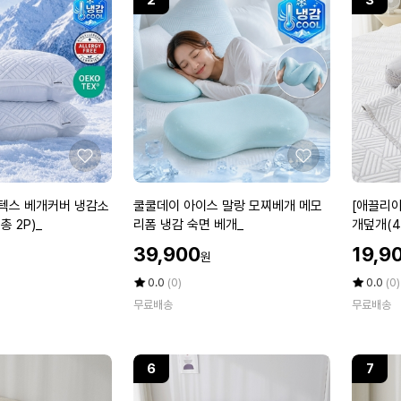
2
3
좋
좋
아
아
요
요
쿨
[애
 쿨텍스 베개커버 냉감소
쿨쿨데이 아이스 말랑 모찌베개 메모
[애끌리아
쿨
끌
총 2P)_
리폼 냉감 숙면 베개_
개덮개(41
데
리
할
할
39,900
19,9
원
이
아]
인
인
아
하
가
평
상
가
평
상
0.0
(0)
0.0
(0)
이
점
품
라
점
품
무료배송
무료배송
5
평
5
평
스
트
점
수
점
수
말
H
만
만
랑
R
점
점
6
7
모
3
에
에
찌
중