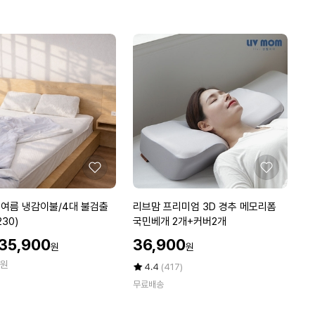
로
만
잉
점
패
에
턴
시
어
서
커
이
불
S
S
좋
좋
(4
아
아
종
요
요
리
여름 냉감이불/4대 불검출
리브맘 프리미엄 3D 경추 메모리폼
택
브
230)
국민베개 2개+커버2개
1)
맘
할
할
35,900
36,900
원
원
프
인
인
원
리
가
가
평
상
4.4
(417)
미
점
품
무료배송
5
평
엄
점
수
3