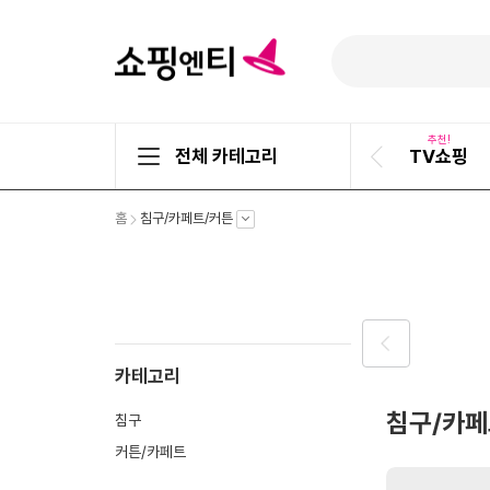
추천!
전체 카테고리
TV쇼핑
이
전
슬
펼
펼
홈
침구/카페트/커튼
라
치
치
기
기
이
드
이
카테고리
전
슬
침구/카페
침구
라
이
커튼/카페트
드