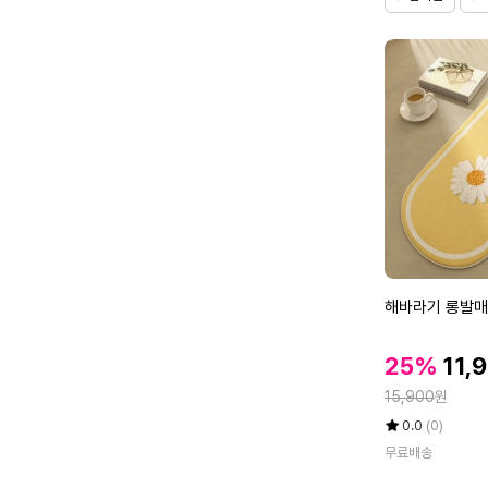
엠
보
방
석
(7
0
R)
해
해바라기 롱발매트
바
라
할
할
25%
11,
기
인
인
정
롱
15,900
원
가
가
발
율
평
상
0.0
(0)
매
점
품
무료배송
5
평
트
점
수