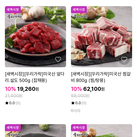
새벽시장
새벽시장
[새벽시장][우리가락]미국산 앞다
[새벽시장][우리가락]미국산 찜갈
리.설도 500g (잡채용)
비 800g (찜/탕용)
10%
19,260
10%
62,100
원
원
21,400원
69,000원
0.0
(0)
0.0
(0)
무이자
새벽시장
새벽시장