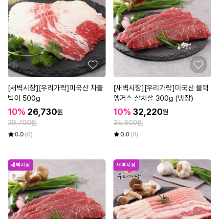
[새벽시장][우리가락]미국산 차돌
[새벽시장][우리가락]미국산 블랙
박이 500g
앵거스 살치살 300g (냉장)
10%
26,730
10%
32,220
원
원
29,700원
35,800원
0.0
(0)
0.0
(0)
새벽시장
새벽시장