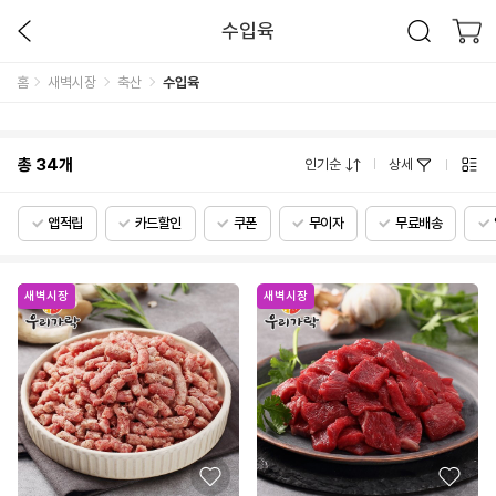
수입육
홈
새벽시장
축산
수입육
총
34
개
인기순
상세
앱적립
카드할인
쿠폰
무이자
무료배송
새벽시장
새벽시장