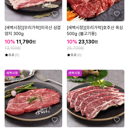
[새벽시장][우리가락]미국산 삼겹
[새벽시장][우리가락]호주산 목심
양지 300g
500g (불고기용)
10%
11,790
10%
23,130
원
원
13,100원
25,700원
0.0
(0)
0.0
(0)
새벽시장
새벽시장