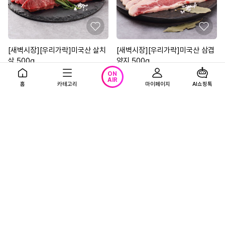
[새벽시장][우리가락]미국산 살치
[새벽시장][우리가락]미국산 삼겹
살 500g
양지 500g
10%
42,300
10%
19,710
ON
원
원
AIR
홈
카테고리
마이페이지
AI쇼핑톡
47,000원
21,900원
0.0
(0)
0.0
(0)
새벽시장
새벽시장