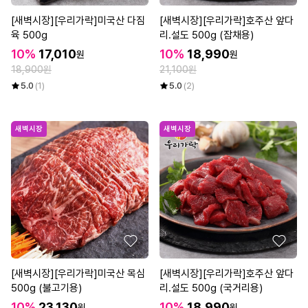
[새벽시장][우리가락]미국산 다짐
[새벽시장][우리가락]호주산 앞다
육 500g
리.설도 500g (잡채용)
10%
17,010
10%
18,990
원
원
18,900원
21,100원
5.0
(1)
5.0
(2)
새벽시장
새벽시장
[새벽시장][우리가락]미국산 목심
[새벽시장][우리가락]호주산 앞다
500g (불고기용)
리.설도 500g (국거리용)
10%
23,130
10%
18,990
원
원