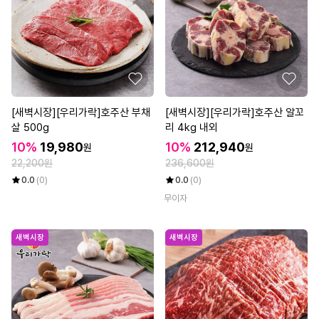
[새벽시장][우리가락]호주산 부채
[새벽시장][우리가락]호주산 알꼬
살 500g
리 4kg 내외
10%
19,980
10%
212,940
원
원
22,200원
236,600원
0.0
(0)
0.0
(0)
무이자
새벽시장
새벽시장