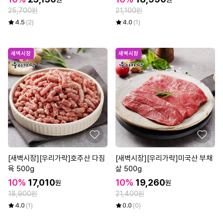
25,700원
21,100원
4.5
(2)
4.0
(1)
새벽시장
새벽시장
[새벽시장][우리가락]호주산 다짐
[새벽시장][우리가락]미국산 부채
육 500g
살 500g
10%
17,010
10%
19,260
원
원
18,900원
21,400원
4.0
(1)
0.0
(0)