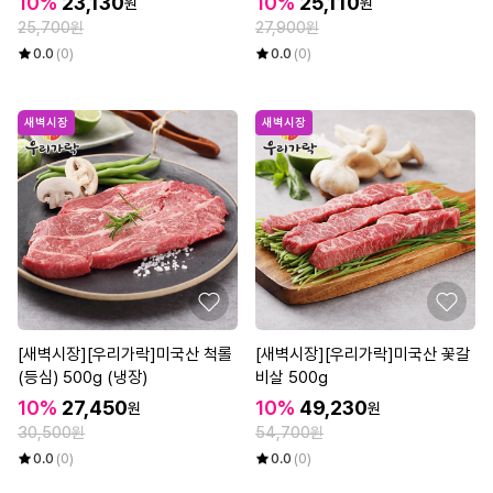
10%
23,130
10%
25,110
원
원
25,700원
27,900원
0.0
(0)
0.0
(0)
새벽시장
새벽시장
[새벽시장][우리가락]미국산 척롤
[새벽시장][우리가락]미국산 꽃갈
(등심) 500g (냉장)
비살 500g
10%
27,450
10%
49,230
원
원
30,500원
54,700원
0.0
(0)
0.0
(0)