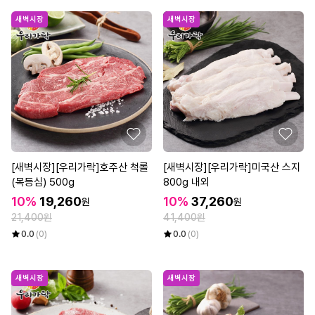
새벽시장
새벽시장
[새벽시장][우리가락]호주산 척롤
[새벽시장][우리가락]미국산 스지
(목등심) 500g
800g 내외
10%
19,260
10%
37,260
원
원
21,400원
41,400원
0.0
(0)
0.0
(0)
새벽시장
새벽시장