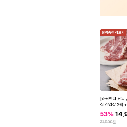
활력충전 장보기
[쇼
[쇼핑엔티 단독
핑
집 삼겹살 2팩 +
엔
300g)
할
할
53%
14,
티
인
인
정
단
31,900
원
가