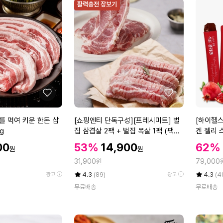
활력충전 장보기
좋
좋
아
아
요
요
[쇼
[하
를 먹여 키운 한돈 삼
[쇼핑엔티 단독구성][프레시미트] 벌
[하이헬스
핑
이
g
집 삼겹살 2팩 + 벌집 목살 1팩 (팩당
겐 젤리 스
엔
헬
300g)
할
할
할
00
53%
14,900
62%
원
원
티
스]
인
인
인
정
정
단
31,900
원
이
79,000
가
가
가
독
소
율
평
상
율
평
상
4.3
(89)
4.3
(4
광고
광고
구
플
점
품
점
품
무료배송
무료배송
5
평
5
평
성]
라
점
수
점
수
[프
발
만
만
레
효
점
점