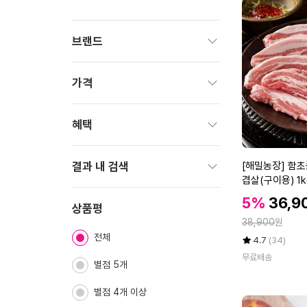
브랜드
펼
치
가격
기
펼
치
혜택
기
펼
[해
치
결과 내 검색
[해밀농장] 함초
밀
기
겹살(구이용) 1k
펼
농
할
할
5%
36,9
치
상품평
장]
인
인
기
정
함
38,900
원
가
가
초
전체
율
평
상
4.7
(34)
를
점
품
무료배송
별점 5개
5
평
먹
점
수
여
만
별점 4개 이상
키
점