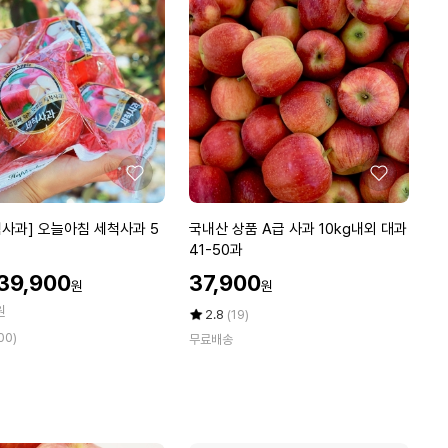
도
에
당
1
임성근
ico-
up
캔
디
equal
1
0
0
정
x
좋
좋
5
아
아
개
요
요
국
사과] 오늘아침 세척사과 5
국내산 상품 A급 사과 10kg내외 대과
내
41-50과
산
할
할
39,900
37,900
원
원
상
인
인
원
품
가
가
평
상
2.8
(19)
A
점
품
00)
무료배송
5
평
급
점
수
사
만
과
점
1
에
0