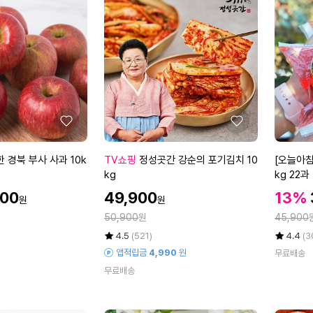
시
석
에
에
미
류
트]
콜
벌
라
집
겐
삼
젤
겹
리
살
스
2
틱
좋
좋
팩
2
아
아
+
0
요
요
정
[오
 경북 부사 사과 10k
TV쇼핑
정성곳간 강순의 포기김치 10
[오늘아침
벌
g
성
늘
kg
kg 22과
집
x
곳
아
목
8
할
할
900
49,900
13%
원
원
간
침
인
살
0
인
정
정
강
50,900
원
사
45,900
가
1
포
가
가
순
과]
평
상
율
평
상
팩
4.5
(521)
1
4.4
(3
의
오
점
품
점
품
(팩
박
앱적립금
4,990
원
무료배송
5
평
5
평
포
늘
당
스
무료배송
점
수
점
수
기
아
3
만
만
김
침
0
점
점
치
세
0
에
에