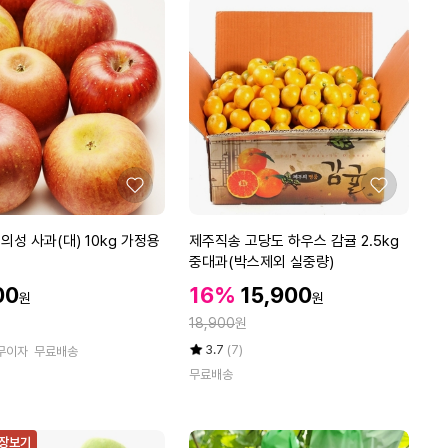
k
g
내
외
대
과
4
1
-
좋
좋
5
아
아
0
요
요
제
의성 사과(대) 10kg 가정용
제주직송 고당도 하우스 감귤 2.5kg
과
주
중대과(박스제외 실중량)
직
할
할
00
16%
15,900
원
원
송
인
인
정
고
18,900
원
가
가
당
율
평
상
3.7
(7)
무이자
무료배송
도
점
품
무료배송
5
평
하
점
수
우
만
스
점
 장보기