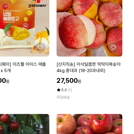
호
님
의
망
고
향
샤
인
좋
좋
머
아
아
스
요
요
[산
시웨이] 이츠웰 아이스 애플
[산지직송] 아삭달콤한 딱딱이복숭아
캣
지
 x 5개
4kg 중대과 (18-20과내외)
2
직
k
할
00
27,500
원
원
송]
인
g
아
가
평
상
5.0
(1)
삭
점
품
무료배송
5
평
달
점
수
콤
만
한
점
딱
에
딱
이