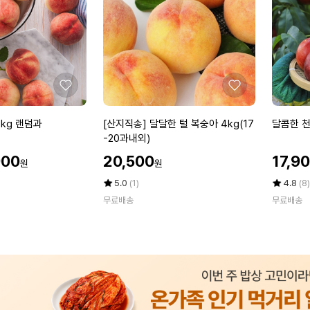
황
스
도
애
복
플
숭
망
아
고
4
1
좋
좋
k
k
아
아
g
g
요
요
[산
달
kg 랜덤과
[산지직송] 달달한 털 복숭아 4kg(17
달콤한 천
대
x
지
콤
-20과내외)
과
5
직
한
할
할
1
개
900
20,500
17,9
원
원
송]
천
인
인
5
달
도
가
평
상
가
평
상
5.0
(1)
4.8
(8)
-
달
점
품
복
점
품
1
무료배송
무료배송
5
평
5
평
한
숭
7
점
수
점
수
털
아
과
만
만
복
2
내
점
점
숭
k
에
에
외
아
g
4
특
k
대