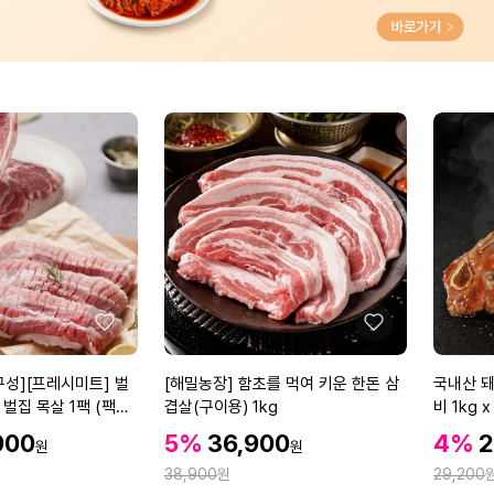
g
과
(1
7
-
2
0
과
내
외)
좋
좋
아
아
요
요
[해
국
구성][프레시미트] 벌
[해밀농장] 함초를 먹여 키운 한돈 삼
국내산 돼
밀
내
 벌집 목살 1팩 (팩당
겹살(구이용) 1kg
비 1kg x
농
산
할
할
할
할
900
5%
36,900
4%
2
원
원
장]
돼
인
인
인
인
정
정
함
38,900
원
지
29,200
가
가