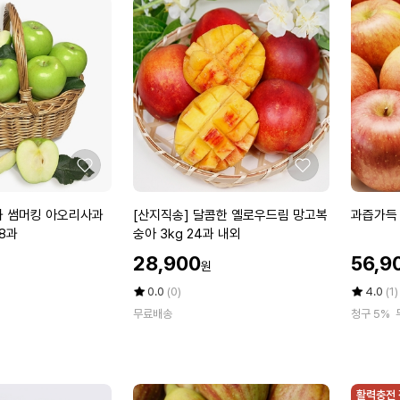
1
척
g)
0
사
k
과
g
5
k
g
2
2
과
좋
좋
아
아
요
요
[산
과
과 썸머킹 아오리사과
[산지직송] 달콤한 옐로우드림 망고복
과즙가득 
지
즙
38과
숭아 3kg 24과 내외
직
가
할
할
28,900
56,9
원
송]
득
인
인
달
의
가
평
상
가
평
상
0.0
(0)
4.0
(1)
콤
점
품
성
점
품
무료배송
청구 5%
5
평
5
평
한
사
점
수
점
수
옐
과
만
만
로
(대)
점
점
우
1
에
에
활력충전