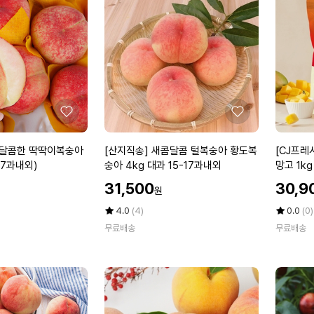
팩
오
리
썸
머
킹
3
k
g
좋
좋
(1
아
아
6
요
요
[산
[C
삭달콤한 딱딱이복숭아
[산지직송] 새콤달콤 털복숭아 황도복
[CJ프레
-
지
J
-17과내외)
숭아 4kg 대과 15-17과내외
망고 1kg
2
직
프
0
할
할
31,500
30,9
원
송]
레
인
인
과)
새
시
가
평
상
가
평
상
4.0
(4)
0.0
(0)
콤
점
품
웨
점
품
무료배송
무료배송
5
평
5
평
달
이]
점
수
점
수
콤
이
만
만
털
츠
점
점
복
웰
에
에
숭
아
아
이