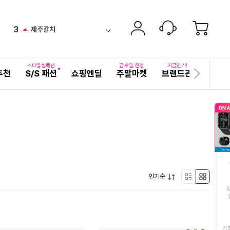
2
갈치
equal
ico-
펼
3
제주갈치
치
검
up
ico-
기
색
4
김하진
어
up
ico-
자
스타일셀렉션
금토일 한정
지금인기!
추천
S/S 패션
쇼핑엔딜
주말마켓
브랜드관
기획전
세
다
5
곱창전골
ico-
up
히
음
보
슬
6
소대창
기
up
ico-
라
이
7
여성여름원피스
드
ico-
up
8
남성반바지
down
ico-
펼
9
인기순
도가니탕
리
박
up
ico-
치
기
10
블라우풍트무선이어폰
스
스
up
ico-
11
스마트워치
트
형
기