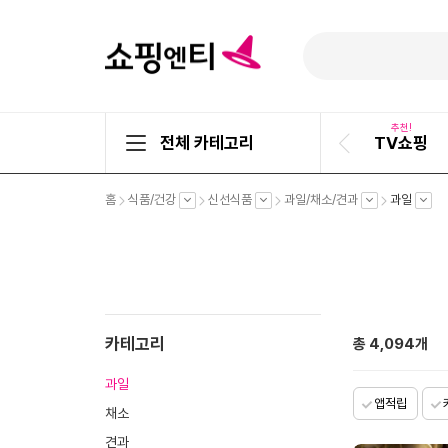
추천!
전체 카테고리
TV쇼핑
이
전
슬
펼
펼
펼
펼
펼
홈
식품/건강
신선식품
과일/채소/견과
과일
라
치
치
치
치
치
기
기
기
기
기
이
드
카테고리
총
4,094
개
과일
앱적립
채소
견과