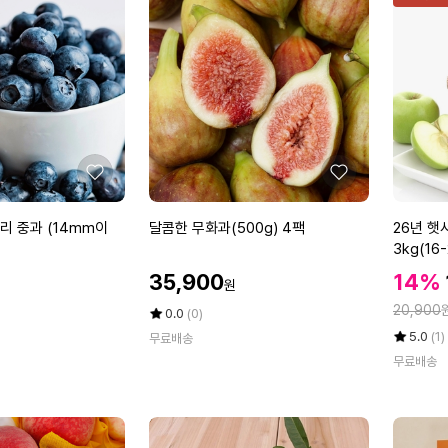
드
0
림
k
망
g
고
가
복
정
숭
용
아
3
k
좋
좋
g
아
아
2
요
요
달
2
리 중과 (14mm이
달콤한 무화과(500g) 4팩
26년 햇
4
콤
6
3kg(16
과
한
년
내
할
할
35,900
14%
원
무
햇
인
외
인
정
화
사
20,900
가
평
상
0.0
(0)
가
과
점
품
과
율
평
상
5.0
(1)
무료배송
5
평
(5
초
점
품
무료배송
점
수
5
평
0
록
만
점
수
0
사
점
만
g)
과
에
점
4
아
에