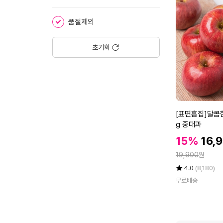
운
에
한
품절제외
돈
삼
겹
초기화
살
(구
이
용)
1
k
[표
[표면흠집]달콤한
g
면
g 중대과
흠
할
할
15%
16,
집]
인
인
정
달
19,900
원
가
가
콤
율
평
상
4.0
(8,180)
한
점
품
무료배송
5
평
경
점
수
북
만
부
점
사
에