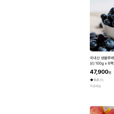
아
오
리
사
과
5
k
g
소
과
2
국
국내산 생블루베
6
내
상) 100g x 6팩
-
산
3
할
47,900
원
생
인
8
블
가
평
상
0.0
(0)
과
루
점
품
무료배송
5
평
베
점
수
리
만
중
점
과
에
(1