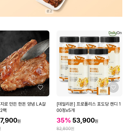
과
1
0
k
g
중
대
과
좋
좋
아
아
요
요
[데
지로 만든 한돈 양념 LA갈
[데일리온] 프로폴리스 포도당 캔디 1
일
 2팩
00정x5개
리
할
할
7,900
35%
53,900
원
원
온]
인
인
정
원
프
82,800
원
가