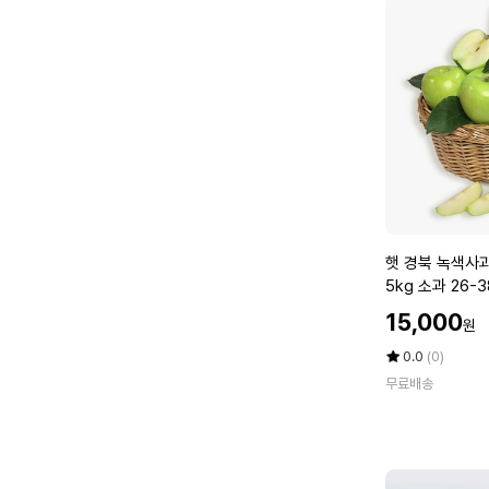
사
과
1
0
k
g
중
대
과
햇
햇 경북 녹색사
경
5kg 소과 26-
북
할
15,000
원
녹
인
색
가
평
상
0.0
(0)
사
점
품
무료배송
5
평
과
점
수
썸
만
머
점
킹
에