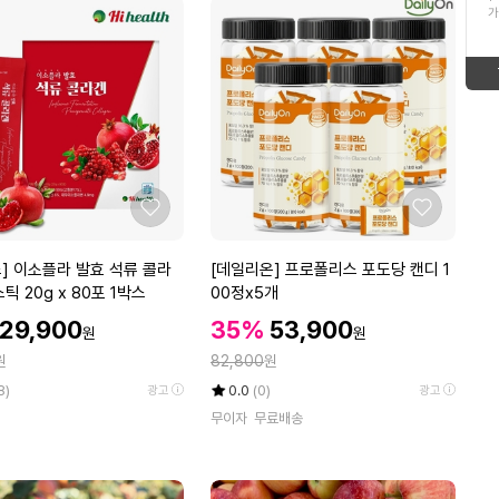
ico-
down
가
12
전복
형
태
new
ico-
13
태
보
직화구이무뼈닭발
down
ico-
보
기
14
25년햅쌀10kg
equal
ico-
기
15
TS삼푸
좋
좋
ico-
up
아
아
16
남성반팔티셔츠
요
요
[데
] 이소플라 발효 석류 콜라
[데일리온] 프로폴리스 포도당 캔디 1
down
ico-
일
틱 20g x 80포 1박스
00정x5개
17
보스티나염색제
리
할
할
할
29,900
35%
53,900
ico-
new
원
원
온]
인
인
인
정
원
프
82,800
원
가
가
18
삼계탕
equal
ico-
가
로
율
평
상
8)
0.0
(0)
광고
광고
폴
점
품
19
무이자
무료배송
쇼핑엔티 혜택
5
평
리
new
ico-
점
수
스
만
20
쌀10kg
포
up
ico-
점