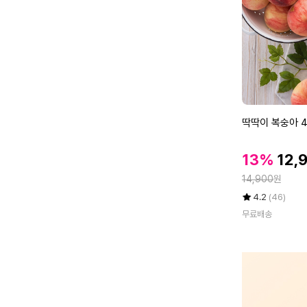
복
숭
아
4
k
g
대
과
딱
딱딱이 복숭아 4
(1
딱
5
이
할
-
할
13%
12,
복
인
1
인
정
숭
14,900
원
가
7
가
아
율
평
상
4.2
(46)
과
4
점
품
내
무료배송
5
평
k
외)
점
수
g
만
랜
점
덤
에
과