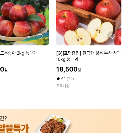
복
숭
아
4
k
g
좋
좋
중
아
아
대
요
요
[G]
도복숭아 2kg 특대과
[G][표면흠집] 달콤한 경북 부사 사과
과
[표
10kg 중대과
(1
면
할
8
00
18,500
원
원
흠
인
-
집]
가
평
상
4.1
(70)
2
달
점
품
0
무료배송
5
평
콤
과
점
수
한
내
만
경
외)
점
북
에
부
사
사