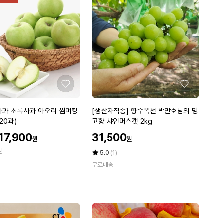
감
에
귤
2.
5
k
g
중
대
과
좋
좋
(박
아
아
스
요
요
[생
사과 초록사과 아오리 썸머킹
[생산자직송] 향수옥천 박만호님의 망
제
산
-20과)
고향 샤인머스캣 2kg
외
자
실
할
할
17,900
31,500
원
원
직
인
인
중
원
송]
가
가
평
상
5.0
(1)
량)
향
점
품
무료배송
5
평
수
점
수
옥
만
천
점
박
에
만