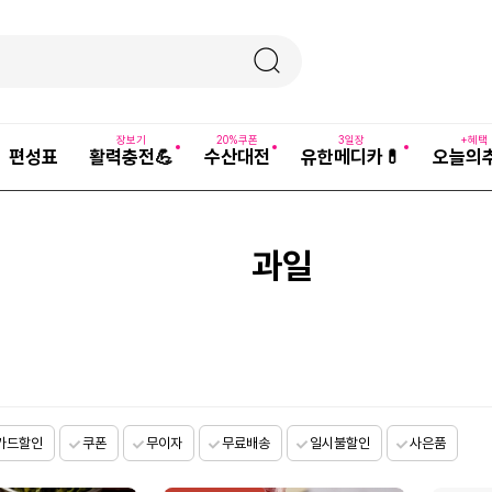
장보기
20%쿠폰
3일장
+혜택
편성표
활력충전💪
수산대전
유한메디카💊
오늘의
과일
카드할인
쿠폰
무이자
무료배송
일시불할인
사은품