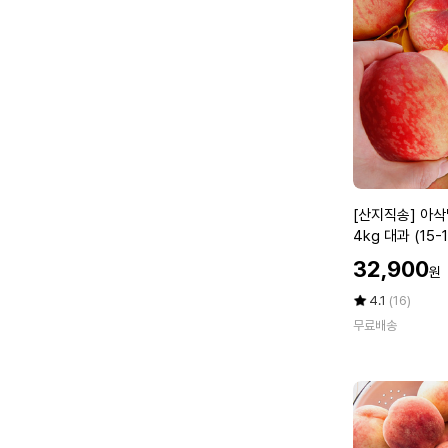
4
m
m
이
상)
1
0
0
g
x
[산
[산지직송] 아
6
지
4kg 대과 (15
팩
직
할
32,900
원
송]
인
아
가
평
상
4.1
(16)
삭
점
품
무료배송
5
평
달
점
수
콤
만
한
점
딱
에
딱
이