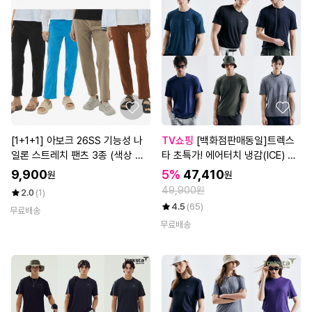
[1+1+1] 아보크 26SS 기능성 나
TV쇼핑
[백화점판매동일]트렉스
일론 스트레치 팬츠 3종 (색상 랜
타 초특가! 에어터치 냉감(ICE) 티
덤배송, 남녀 선택)
셔츠 6종, 남성
9,900
5%
47,410
원
원
49,900원
2.0
(1)
4.5
(65)
무료배송
무료배송