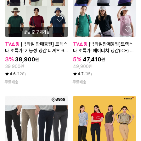
방송 중 구매가능
TV쇼핑
[백화점 판매동일] 트렉스
TV쇼핑
[백화점판매동일]트렉스
타 초특가! 기능성 냉감 티셔츠 6
타 초특가! 에어터치 냉감(ICE) 티
종, 남녀공용
셔츠 6종, 여성
3%
38,900
5%
47,410
원
원
39,900원
49,900원
4.6
(128)
4.7
(35)
무료배송
무료배송