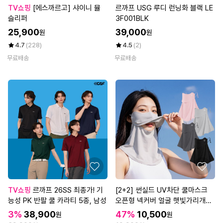
TV쇼핑
[에스까르고] 샤이니 뮬
르까프 USG 루디 런닝화 블랙 LE
슬리퍼
3F001BLK
25,900
39,000
원
원
4.7
(228)
4.5
(2)
무료배송
무료배송
TV쇼핑
르까프 26SS 최종가! 기
[2+2] 썬실드 UV차단 쿨마스크
능성 PK 반팔 쿨 카라티 5종, 남성
오픈형 넥커버 얼굴 햇빛가리개
(총 4P)
3%
38,900
47%
10,500
원
원