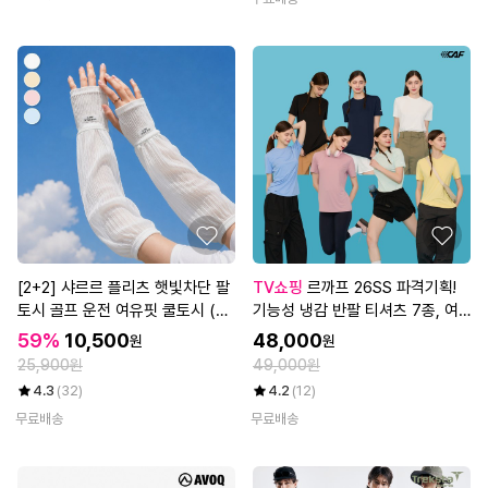
[2+2] 샤르르 플리츠 햇빛차단 팔
TV쇼핑
르까프 26SS 파격기획!
토시 골프 운전 여유핏 쿨토시 (총
기능성 냉감 반팔 티셔츠 7종, 여
4set/8개)
성
59%
10,500
48,000
원
원
25,900원
49,000원
4.3
(32)
4.2
(12)
무료배송
무료배송