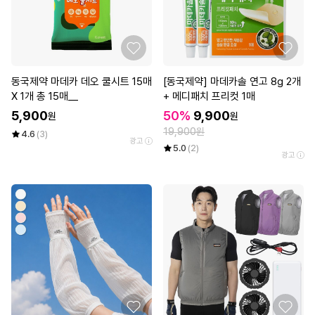
동국제약 마데카 데오 쿨시트 15매
[동국제약] 마데카솔 연고 8g 2개
X 1개 총 15매__
+ 메디패치 프리컷 1매
5,900
50%
9,900
원
원
19,900원
4.6
(3)
광고
5.0
(2)
광고