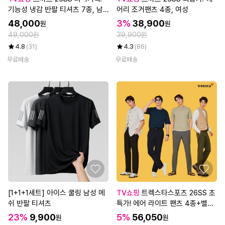
기능성 냉감 반팔 티셔츠 7종, 남
어리 조거팬츠 4종, 여성
성
48,000
3%
38,900
원
원
49,000원
39,900원
4.8
(31)
4.3
(86)
무료배송
무료배송
[1+1+1세트] 아이스 쿨링 남성 메
TV쇼핑
트렉스타스포츠 26SS 초
쉬 반팔 티셔츠
특가! 에어 라이트 팬츠 4종+벨트
1종, 남성
23%
9,900
5%
56,050
원
원