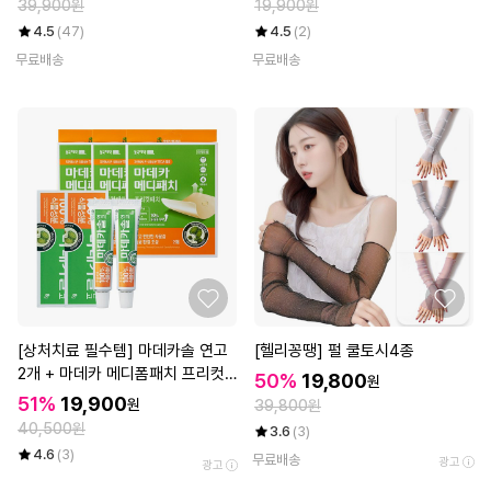
39,900원
19,900원
4.5
(47)
4.5
(2)
무료배송
무료배송
[상처치료 필수템] 마데카솔 연고
[헬리꽁땡] 펄 쿨토시4종
2개 + 마데카 메디폼패치 프리컷
50%
19,800
원
2매*3개
51%
19,900
원
39,800원
40,500원
3.6
(3)
4.6
(3)
무료배송
광고
광고