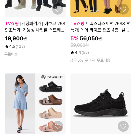
TV쇼핑
[시장파격가] 아보크 26S
TV쇼핑
트렉스타스포츠 26SS 초
S 초특가! 기능성 나일론 스트레치
특가! 에어 라이트 팬츠 4종+벨트
팬츠 4종, 남성
1종, 여성
19,900
5%
56,050
원
원
59,000원
4.5
(123)
4.4
(55)
무료배송
청구 5%
무이자
무료배송