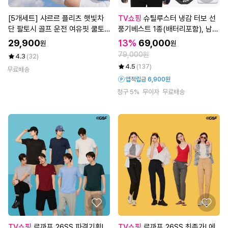
[5개세트] 샤르르 플리츠 햇빛차
TV쇼핑
슈틸루스터 냉감 터보 선
단 팔토시 골프 운전 여유핏 쿨토
풍기베스트 1종(배터리포함), 남녀
시 (총 5세트/10P)_
공용 (ST-FV100)
29,900
13%
69,000
원
원
79,000원
4.3
(32)
4.5
(137)
무료배송
앱적립금 6,900원
청구 5%
무이자
무료배송
TV쇼핑
르까프 26SS 파격기획!
TV쇼핑
르까프 26SS 최종가! 에