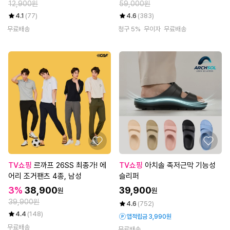
12,900원
59,000원
4.1
(77)
4.6
(383)
무료배송
청구 5%
무이자
무료배송
TV쇼핑
르까프 26SS 최종가! 에
TV쇼핑
아치솔 족저근막 기능성
어리 조거팬츠 4종, 남성
슬리퍼
3%
38,900
39,900
원
원
39,900원
4.6
(752)
4.4
(148)
앱적립금 3,990원
무료배송
무료배송