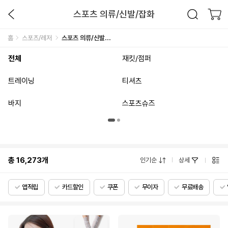
스포츠 의류/신발/잡화
홈
스포츠/레저
스포츠 의류/신발/잡화
전체
재킷/점퍼
트레이닝
티셔츠
바지
스포츠슈즈
총
16,273
개
인기순
상세
앱적립
카드할인
쿠폰
무이자
무료배송