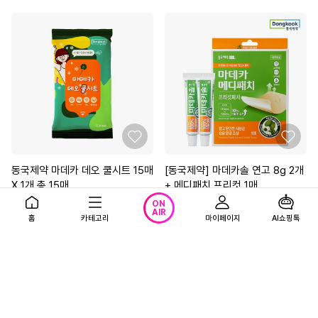
동국제약 마데카 데오 쿨시트 15매
[동국제약] 마데카솔 연고 8g 2개
X 1개 총 15매__
+ 메디패치 프리컷 1매
5,900
50%
9,900
ON
원
원
AIR
홈
카테고리
마이페이지
AI쇼핑톡
19,900원
4.6
(3)
광고
5.0
(2)
광고