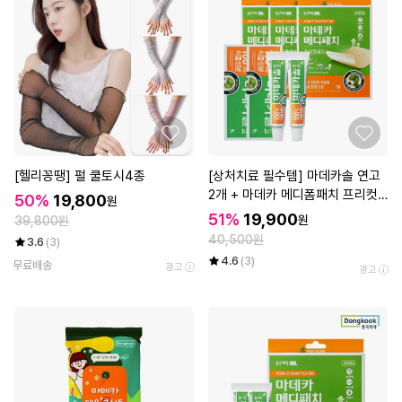
[헬리꽁땡] 펄 쿨토시4종
[상처치료 필수템] 마데카솔 연고
2개 + 마데카 메디폼패치 프리컷
50%
19,800
원
2매*3개
51%
19,900
원
39,800원
40,500원
3.6
(3)
4.6
(3)
무료배송
광고
광고