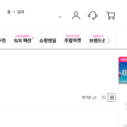
6
김치
up
ico-
펼
치
7
떡
검
기
ico-
down
색
어
8
반건조오징어
equal
ico-
자
스타일셀렉션
금토일 한정
지금인기!
추천
S/S 패션
쇼핑엔딜
주말마켓
브랜드관
기획전
세
다
9
여성여름원피스
히
up
ico-
음
보
슬
10
직화구이무뼈닭발
기
라
down
ico-
이
11
그물덧신
드
ico-
up
12
두루마리휴지3겹3팩
up
ico-
펼
인기순
13
생수
리
박
치
equal
ico-
기
14
스
스
이영자
up
ico-
트
형
15
기
한복선추어탕