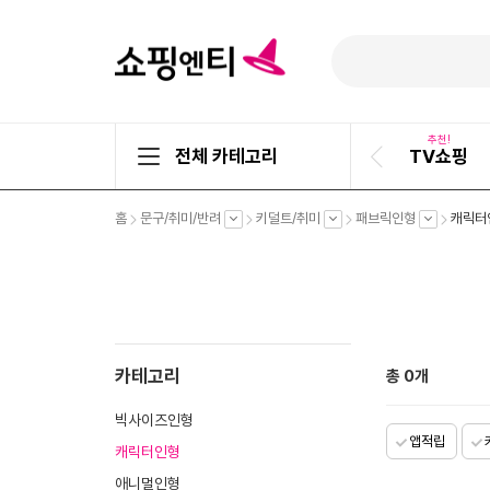
추천!
전체 카테고리
TV쇼핑
이
전
슬
펼
펼
펼
펼
홈
문구/취미/반려
키덜트/취미
패브릭인형
캐릭터
라
치
치
치
치
기
기
기
기
이
드
카테고리
총
0
개
빅사이즈인형
앱적립
캐릭터인형
애니멀인형