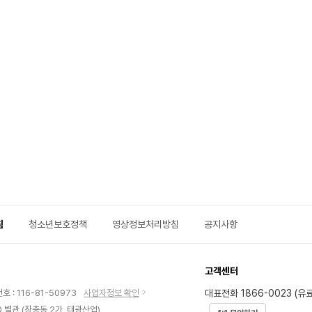
침
청소년보호정책
영상정보처리방침
공지사항
고객센터
대표전화 1866-0023 (유료
 : 116-81-50973
사업자정보 확인
 별관 (장충동 2가, 태광산업)