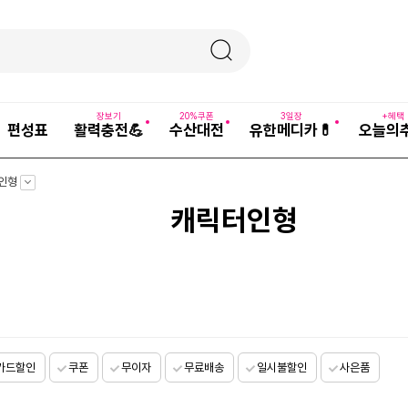
장보기
20%쿠폰
3일장
+혜택
편성표
활력충전💪
수산대전
유한메디카💊
오늘의
펼
인형
치
기
캐릭터인형
카드할인
쿠폰
무이자
무료배송
일시불할인
사은품