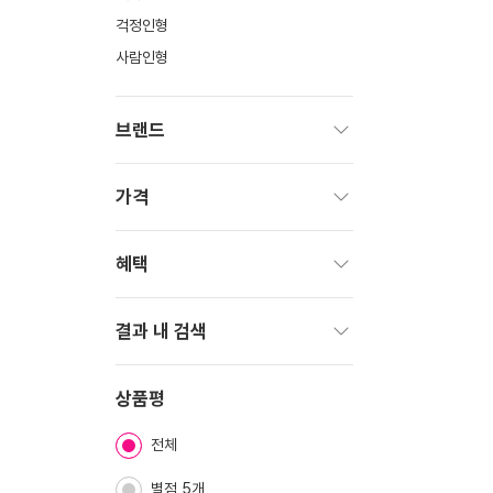
걱정인형
사람인형
브랜드
펼
치
가격
기
펼
치
혜택
기
펼
치
결과 내 검색
기
펼
치
상품평
기
전체
별점 5개