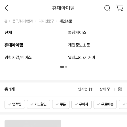
휴대아이템
홈
문구/취미/반려
디자인문구
개인소품
전체
통장케이스
휴대아이템
개인정보소품
명함지갑/케이스
열쇠고리/키커버
총
1
개
인기순
상세
앱적립
카드할인
쿠폰
무이자
무료배송