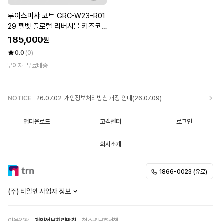
루이스미샤 코트 GRC-W23-R01
29 펠벳 플로럴 리버시블 키즈코
트
185,000
원
0.0
(0)
무이자
무료배송
NOTICE
26.07.02
개인정보처리방침 개정 안내(26.07.09)
앱다운로드
고객센터
로그인
회사소개
1866-0023 (유료)
(주) 티알엔 사업자 정보
이용약관
개인정보처리방침
청소년보호정책