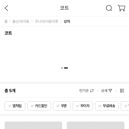
코트
홈
출산/유아동
주니어/아동의류
상의
코트
총
5
개
인기순
상세
앱적립
카드할인
쿠폰
무이자
무료배송