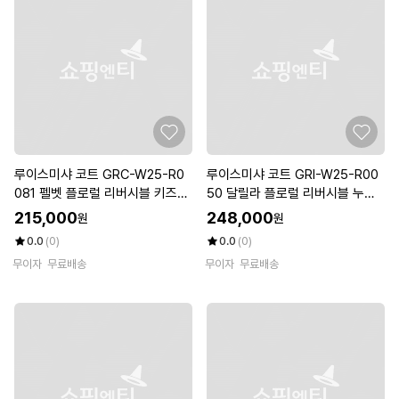
루이스미샤 코트 GRC-W25-R0
루이스미샤 코트 GRI-W25-R00
081 펠벳 플로럴 리버시블 키즈코
50 달릴라 플로럴 리버시블 누빔
트
키즈코트
215,000
248,000
원
원
0.0
(0)
0.0
(0)
무이자
무료배송
무이자
무료배송