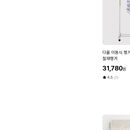
트
다
다올 이동식 행거
올
철재행거
이
할
31,780
원
동
인
식
가
평
상
4.5
(2)
행
점
품
5
평
거
점
수
9
만
0
점
0
에
화
이
트