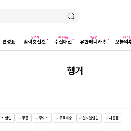
장보기
20%쿠폰
3일장
+혜택
편성표
활력충전💪
수산대전
유한메디카💊
오늘의
행거
카드할인
쿠폰
무이자
무료배송
일시불할인
사은품