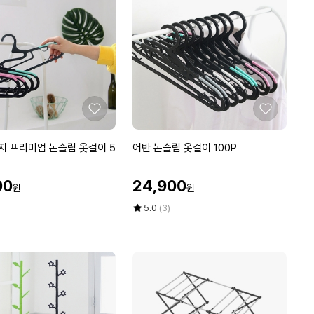
8
에
g
2
개
+
메
디
패
좋
좋
치
아
아
프
요
요
어
 프리미엄 논슬립 옷걸이 5
어반 논슬립 옷걸이 100P
리
반
컷
논
1
할
00
24,900
원
원
슬
매
인
립
가
평
상
5.0
(3)
옷
점
품
5
평
걸
점
수
이
만
1
점
0
에
0
P