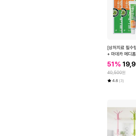
길
이
조
절
1
M
내
[상
[상처치료 필수템
추
처
+ 마데카 메디폼
럴
치
할
셀
할
51%
19,
료
인
프
인
정
필
40,500
원
가
옷
가
수
율
평
상
4.6
(3)
장
템]
점
품
정
5
평
마
리
점
수
데
(W
만
카
5
점
솔
E
에
연
8
고
6
2
2