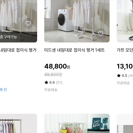
좋
아
좋
요
아
요
미
가
내맘대로 접이식 행거
미드센 내맘대로 접이식 행거 1세트
가쯔 모던
드
쯔
센
모
할
할
48,800
13,1
원
내
던
인
인
정
맘
49,800
원
트
가
가
평
상
4.5
(4
가
대
리
점
품
평
상
4.6
(51)
무료배송
5
평
로
스
점
품
80
원
무료배송
점
수
5
평
접
탠
만
점
수
이
드
점
만
식
행
에
점
행
거
에
거
옷
1
걸
세
이