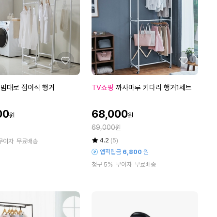
트
좋
좋
아
아
요
요
까
내맘대로 접이식 행거
TV쇼핑
까사마루 키다리 행거1세트
사
마
할
00
68,000
원
원
루
인
정
키
69,000
원
가
가
다
평
상
4.2
(5)
무이자
무료배송
리
점
품
앱적립금
6,800
원
5
평
행
청구 5%
무이자
무료배송
점
수
거
만
1
점
세
에
트