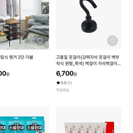
좋
좋
아
아
요
요
고
립식 행거 2단 더블
고품질 옷걸이(강력자석 옷걸이 벽부
품
착식 원형_흑색) 벽걸이 자석벽걸이
질
(W01F3F0)
할
00
6,700
원
원
옷
인
걸
가
평
상
0.0
(0)
이
점
품
무료배송
5
평
(강
점
수
력
만
자
점
석
에
옷
걸
이