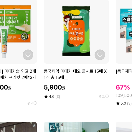
좋
좋
아
아
요
요
동
[동
] 마데카솔 연고 2개
동국제약 마데카 데오 쿨시트 15매 X
[동국제약
국
국
패치 프리컷 2매*3개
1개 총 15매__
제
제
할
할
900
5,900
67%
원
원
약
약]
인
인
정
마
굿
109,500
가
평
상
4.6
(3)
광고
가
데
점
품
잠
율
평
상
5.0
(3)
광고
5
평
카
스
점
품
점
수
5
평
데
팀
만
점
수
오
안
점
만
쿨
대
에
점