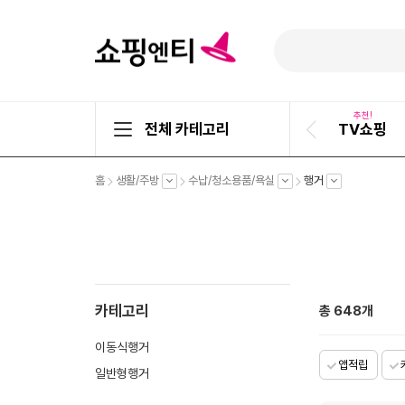
추천!
전체 카테고리
TV쇼핑
이
전
슬
펼
펼
펼
펼
홈
생활/주방
수납/청소용품/욕실
행거
라
치
치
치
치
기
기
기
기
이
드
카테고리
총
648
개
이동식행거
앱적립
일반형행거