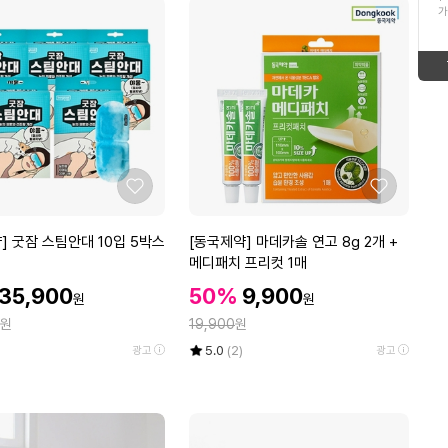
ico-
up
가
16
찰보리빵
형
태
new
ico-
17
태
보
한복선추어탕
ico-
up
보
기
18
휴지
down
ico-
기
19
고구마
좋
좋
up
ico-
아
아
20
남자여름냉감팬츠세트
요
요
[동
] 굿잠 스팀안대 10입 5박스
[동국제약] 마데카솔 연고 8g 2개 +
up
ico-
국
메디패치 프리컷 1매
1
임성근
제
할
할
할
35,900
50%
9,900
ico-
up
원
원
약]
인
인
인
정
원
마
19,900
원
가
가
equal
가
데
율
평
상
5.0
(2)
광고
광고
카
점
품
5
평
솔
점
수
연
만
고
점