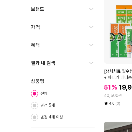
브랜드
펼
치
가격
기
펼
치
혜택
기
펼
치
결과 내 검색
기
[상
[상처치료 필수템
펼
처
+ 마데카 메디폼
치
상품평
치
할
할
51%
19,
기
료
인
전체
인
정
필
40,500
원
가
가
수
율
평
상
4.6
(3)
별점 5개
템]
점
품
5
평
마
별점 4개 이상
점
수
데
만
카
점