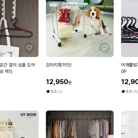
시
1
에
트
0
1
입
5
5
매
박
X
스
1
개
좋
좋
총
아
아
1
요
요
강
어
공간 걸이 심플 도어
강아지행거1단
어깨뿔방지
5
아
깨
상 택1)
0P
매
지
뿔
_
할
할
12,950
12,9
원
행
방
_
인
인
거
지
가
평
상
가
평
상
5.0
(2)
5.0
(4)
1
점
품
프
점
품
5
평
5
평
단
리
점
수
점
수
미
만
만
엄
점
점
논
에
에
슬
립