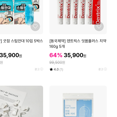
벽
부
착
식
원
좋
좋
형
아
아
_
요
요
[동
] 굿잠 스팀안대 10입 5박스
[동국제약] 덴트릭스 잇몸플러스 치약
흑
국
160g 5개
색)
제
할
할
벽
할
35,900
64%
35,900
원
원
약]
인
인
걸
인
정
원
덴
99,500
원
가
가
이
가
트
율
평
상
4.0
(1)
광고
광고
자
릭
점
품
석
5
평
스
벽
점
수
잇
걸
만
몸
이
점
플
(W
에
러
0
스
1
치
F