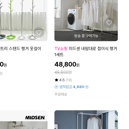
좋
아
좋
요
아
요
미
트리 스탠드 행거 옷걸이
TV쇼핑
미드센 내맘대로 접이식 행거
드
1세트
센
할
00
48,800
원
원
내
인
정
맘
49,800
원
가
6)
가
대
평
상
4.5
(19)
로
점
품
앱적립금
4,880
원
5
평
접
무료배송
점
수
이
만
식
점
행
에
거
1
세