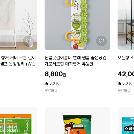
좋
좋
아
아
요
요
원
오
 행거 커버 코튼 길이
원룸옷걸이홀더 빨래 원룸 좁은공간
오픈형 조
룸
픈
 셀프 옷장정리 (W5E
가로세로형 매직행거 유능한
옷
형
할
할
8,800
42,0
원
걸
조
인
인
이
립
가
평
상
가
평
상
0.0
(0)
0.0
(0)
홀
점
품
식
점
품
무료배송
무료배송
5
평
5
평
더
행
점
수
점
수
빨
거
만
만
래
2
점
점
원
단
에
에
룸
더
좁
블
은