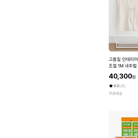
매
장
용
철
재
행
거
고
고품질 인테리어
품
조절 1M 내추럴
질
862F)
할
40,300
원
인
인
테
가
평
상
0.0
(0)
리
점
품
무료배송
5
평
어
점
수
행
만
거
점
커
에
버
코
튼