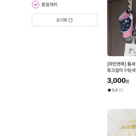
솔
에
품절제외
연
고
2
초기화
개
+
마
데
카
메
[와
[와인앤쿡] 틈새
디
인
후크걸이 1개(색
폼
앤
패
할
3,000
원
쿡]
치
인
틈
프
가
평
상
5.0
(1)
새
점
품
리
5
평
공
컷
점
수
간
2
만
걸
매
점
이
*
에
심
3
플
개