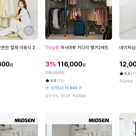
옷
걸
이
5
0
좋
좋
P
아
아
요
요
까
네
튼한 철제 이동식 2
TV쇼핑
까사마루 키다리 행거2세트
네이쳐심
사
이
마
쳐
할
할
할
800
3%
116,000
12,0
원
원
루
심
인
인
인
정
키
119,000
원
플
가
가
평
상
4.9
(11
가
다
스
점
품
율
평
상
4.9
(13)
무료배송
5
평
리
탠
점
품
앱적립금
11,600
원
점
수
5
평
행
드
만
청구 5%
무이자
무료배송
점
수
거
옷
점
만
2
걸
에
점
세
이
에
트