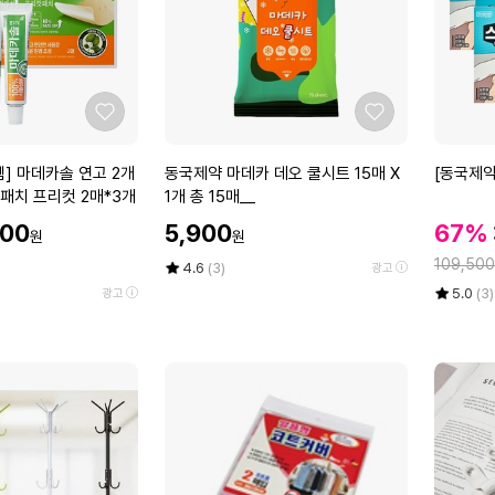
공
간
가
로
세
좋
좋
로
아
아
형
요
요
동
[동
] 마데카솔 연고 2개
동국제약 마데카 데오 쿨시트 15매 X
[동국제약
매
국
국
패치 프리컷 2매*3개
1개 총 15매__
직
제
제
할
행
할
900
5,900
67%
원
원
약
약]
인
거
인
정
마
굿
109,500
가
평
상
4.6
(3)
광고
유
가
데
점
품
잠
율
평
상
5.0
(3)
광고
능
5
평
카
스
점
품
한
점
수
5
평
데
팀
만
점
수
오
안
점
만
쿨
대
에
점
시
1
에
트
0
1
입
5
5