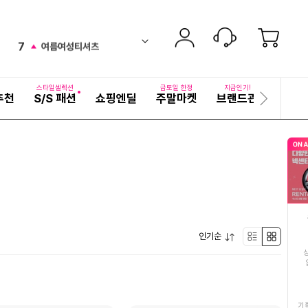
6
얼갈이열무물김치
equal
ico-
펼
7
여름여성티셔츠
치
검
ico-
up
기
색
8
키플링
어
up
ico-
자
스타일셀렉션
금토일 한정
지금인기!
추천
S/S 패션
쇼핑엔딜
주말마켓
브랜드관
기획전
세
다
9
김치
down
ico-
히
음
보
슬
10
비비고만두
기
up
ico-
라
이
11
사과
드
ico-
up
12
갈비탕
down
ico-
펼
13
인기순
마그네슘
리
박
down
ico-
치
기
14
생수2L
스
스
up
ico-
15
정호영손질왕낙지11
트
형
기