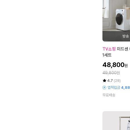
2
단
행
거
미
TV쇼핑
미드센 
드
1세트
센
할
48,800
원
내
인
정
맘
49,800
원
가
가
대
평
상
4.7
(28)
로
점
품
앱적립금
4,8
5
평
접
무료배송
점
수
이
만
식
점
행
에
거
1
세