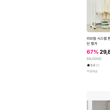
도
어
후
크
걸
이
1
리
리브맘 시스템 튼
개
브
단 행거
(색
맘
상
할
할
67%
29,
시
택
인
인
정
스
89,000
원
가
1)
가
템
율
평
상
5.0
(1)
튼
점
품
무료배송
5
평
튼
점
수
한
만
철
점
제
에
이
동
식