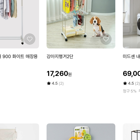
트
좋
좋
아
아
요
요
강
미
 900 화이트 매장용
강아지행거2단
미드센 
아
드
지
센
할
할
17,260
69,0
원
행
내
인
인
거
맘
가
평
상
가
평
상
4.5
(2)
4.5
(2)
2
점
품
대
점
품
청구 5%
5
평
5
평
단
로
점
수
점
수
접
만
만
이
점
점
식
에
에
행
거