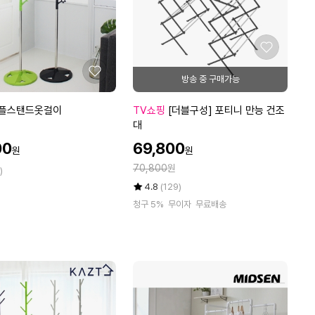
좋
아
좋
요
아
요
[더
플스탠드옷걸이
TV쇼핑
[더블구성] 포티니 만능 건조
블
대
구
할
00
69,800
원
원
성]
인
정
포
70,800
원
가
)
가
티
평
상
4.8
(129)
니
점
품
청구 5%
무이자
무료배송
5
평
만
점
수
능
만
건
점
조
에
대