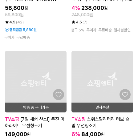
킷)
58,800
4%
238,000
원
원
59,800원
248,000원
4.5
(42)
4.5
(7)
앱적립금 5,880원
청구 5%
무이자
무료배송
일시불할인
무이자
무료배송
방송 중 구매가능
일시품절
TV쇼핑
[7일 체험 찬스!] 쿠진 마
TV쇼핑
스위스밀리터리 터보 슬
하라이트 무선청소기
림 무선청소기
149,000
6%
84,000
원
원