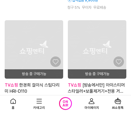
앱적립금 9,900원
청구 5%
무이자
무료배송
방송 중 구매가능
방송 중 구매가능
TV쇼핑
한경희 걸이식 스팀다리
TV쇼핑
[방송에서만] 아이스티머
미 HRI-D110
스타일러+보풀제거기+전용 거치
대+전용 케이스
12%
105,000
6%
169,000
원
원
ON
AIR
119,000원
179,000원
홈
카테고리
마이페이지
AI쇼핑톡
4.3
(9)
4.1
(11)
청구 5%
무이자
무료배송
일시불할인
앱적립금 16,900원
청구 5%
무이자
무료배송
일시불할인