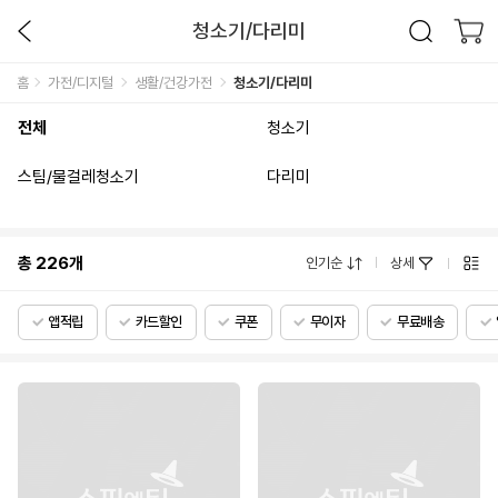
청소기/다리미
홈
가전/디지털
생활/건강가전
청소기/다리미
전체
청소기
스팀/물걸레청소기
다리미
총
226
개
인기순
상세
앱적립
카드할인
쿠폰
무이자
무료배송