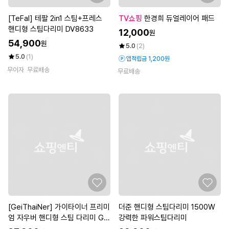
[TeFal] 테팔 2in1 스팀+프레스
TV쇼핑
한경희 듀얼레이어 패드
핸디형 스팀다리미 DV8633
12,000
원
54,900
원
5.0
(2)
5.0
(1)
앱적립금 1,200원
무이자
무료배송
무료배송
[GeiThaiNer] 가이타이너 프리미
더준 핸디형 스팀다리미 1500W
엄 자우버 핸디형 스팀 다리미 GT
강력한 파워스팀다리미
LGS-1000