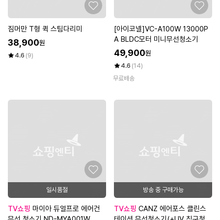
짐머만 T형 퀵 스팀다리미
[아이코넬]VC-A100W 13000P
A BLDC모터 미니무선청소기
38,900
원
49,900
원
4.6
(9)
4.6
(14)
무료배송
일시품절
방송 중 구매가능
TV쇼핑
마이아 듀얼프로 에어건
TV쇼핑
CANZ 에어포스 클린스
무선 청소기 ND-MYA001W
테이션 무선청소기(+UV 침구청소