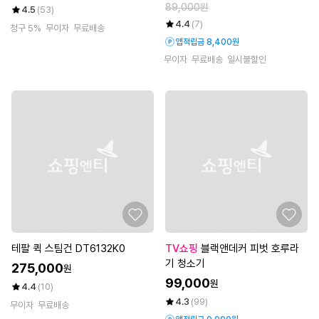
89,000원
4.5
(53)
4.4
(7)
청구 5%
무이자
무료배송
앱적립금 8,400원
무이자
무료배송
일시불할인
테팔 퀵 스팀건 DT6132K0
TV쇼핑
블랙앤데커 피벗 호루라
기 청소기
275,000
원
99,000
원
4.4
(10)
4.3
(99)
무이자
무료배송