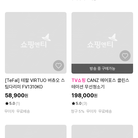
방송 중 구매가능
[TeFal] 테팔 VIRTUO 버츄오 스
TV쇼핑
CANZ 에어포스 클린스
팀다리미 FV1310KO
테이션 무선청소기
58,900
198,000
원
원
5.0
(1)
5.0
(3)
무이자
무료배송
청구 5%
무이자
무료배송