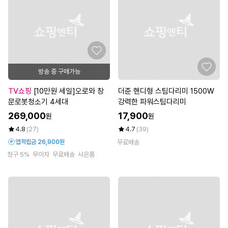
방송 중 구매가능
TV쇼핑
[10만원 세일]오로와 창
더준 핸디형 스팀다리미 1500W
문로봇청소기 4세대
강력한 파워스팀다리미
269,000
17,900
원
원
4.8
(27)
4.7
(39)
앱적립금 26,900원
무료배송
청구 5%
무이자
무료배송
사은품