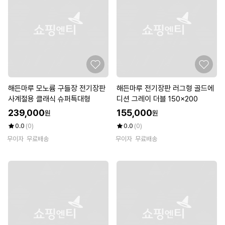
해든마루 모노륨 구들장 전기장판
해든마루 전기장판 러그형 골드에
사계절용 클래식 슈퍼특대형
디션 그레이 더블 150x200
239,000
155,000
원
원
0.0
(0)
0.0
(0)
무이자
무료배송
무이자
무료배송