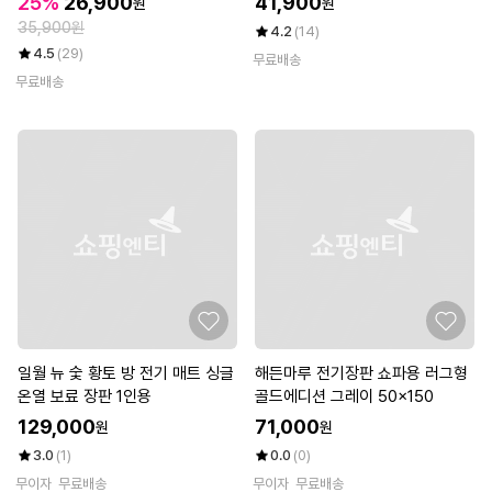
25%
26,900
41,900
원
원
35,900원
4.2
(14)
4.5
(29)
무료배송
무료배송
일월 뉴 숯 황토 방 전기 매트 싱글
해든마루 전기장판 쇼파용 러그형
온열 보료 장판 1인용
골드에디션 그레이 50x150
129,000
71,000
원
원
3.0
(1)
0.0
(0)
무이자
무료배송
무이자
무료배송