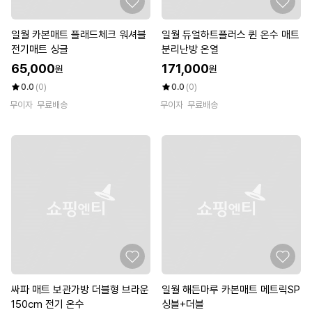
일월 카본매트 플래드체크 워셔블
일월 듀얼하트플러스 퀸 온수 매트
전기매트 싱글
분리난방 온열
65,000
171,000
원
원
0.0
(0)
0.0
(0)
무이자
무료배송
무이자
무료배송
싸파 매트 보관가방 더블형 브라운
일월 해든마루 카본매트 메트릭SP
150cm 전기 온수
싱블+더블