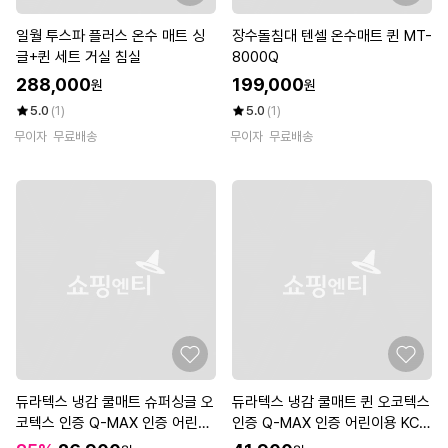
일월 투스파 플러스 온수 매트 싱
장수돌침대 텐셀 온수매트 퀸 MT-
글+퀸 세트 거실 침실
8000Q
288,000
199,000
원
원
5.0
(1)
5.0
(1)
무이자
무료배송
무이자
무료배송
듀라텍스 냉감 쿨매트 슈퍼싱글 오
듀라텍스 냉감 쿨매트 퀸 오코텍스
코텍스 인증 Q-MAX 인증 어린이
인증 Q-MAX 인증 어린이용 KC
용 KC 인증 획득
인증 획득