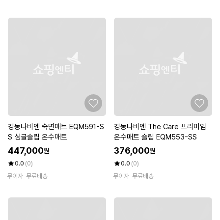
경동나비엔 숙면매트 EQM591-S
경동나비엔 The Care 프리미엄
S 싱글슬림 온수매트
온수매트 슬림 EQM553-SS
447,000
376,000
원
원
0.0
(0)
0.0
(0)
무이자
무료배송
무이자
무료배송