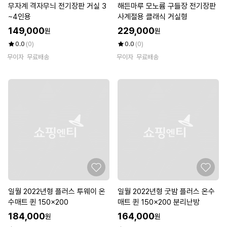
무자계 격자무늬 전기장판 거실 3
해든마루 모노륨 구들장 전기장판
~4인용
사계절용 클래식 거실형
149,000
229,000
원
원
0.0
(0)
0.0
(0)
무이자
무료배송
무이자
무료배송
일월 2022년형 플러스 투웨이 온
일월 2022년형 굿밤 플러스 온수
수매트 퀸 150x200
매트 퀸 150x200 분리난방
184,000
164,000
원
원