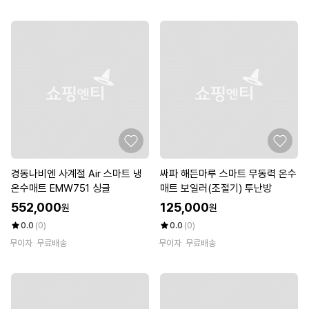
경동나비엔 사계절 Air 스마트 냉
싸파 해든마루 스마트 무동력 온수
온수매트 EMW751 싱글
매트 보일러(조절기) 투난방
552,000
125,000
원
원
0.0
(0)
0.0
(0)
무이자
무료배송
무이자
무료배송