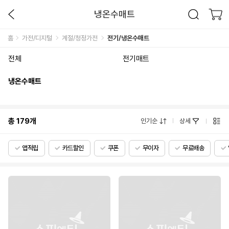
냉온수매트
홈
가전/디지털
계절/청정가전
전기/냉온수매트
전체
전기매트
냉온수매트
총
179
개
인기순
상세
앱적립
카드할인
쿠폰
무이자
무료배송