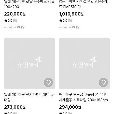
일월 해든마루 로얄 온수매트 싱글
경동나비엔 사계절 Pro 냉온수매
100x200
트 EMF510 퀸
220,000
1,010,900
원
원
0.0
(0)
0.0
(0)
무이자
무료배송
무이자
무료배송
일월 해든마루 전기카페트매트 특
해든마루 모노륨 구들장 온수매트
대형
사계절용 초특대형 230x183cm
273,000
294,000
원
원
0.0
(0)
0.0
(0)