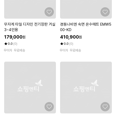
무자계 타일 디자인 전기장판 거실
경동나비엔 숙면 온수매트 EMW5
3~4인용
00-KD
179,000
410,900
원
원
0.0
(0)
0.0
(0)
무이자
무료배송
무이자
무료배송