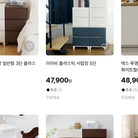
단
단
플
플
라
라
스
스
틱
틱
서
서
랍
랍
장
장
좋
좋
(내
(내
아
아
추
추
요
요
아
맥
 일반형 3단 플라스
아이비 플라스틱 서랍장 5단
맥스 투명
럴
럴
이
스
화이트컬
오
오
비
투
할
할
크/
크/
47,900
48,9
원
플
명
인
인
화
화
라
서
가
평
상
가
평
상
5.0
(1)
5.0
(3)
이
이
스
점
품
랍
점
품
트
무료배송
트
무료배송
5
평
5
평
틱
장
오
오
점
수
점
수
서
5
크/
크/
만
만
랍
단
티
티
점
점
장
(투
에
에
크
크
5
명/
오
오
단
다
크)
크)