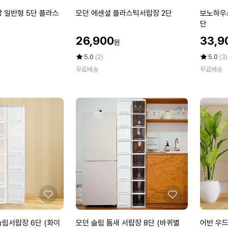
아
아
1
요
요
모
보
 일반형 5단 플라스
모던 에센셜 플라스틱서랍장 2단
보노하우스
+
던
노
단
1
에
하
할
할
26,900
33,9
원
센
우
인
인
셜
스
가
평
상
가
평
상
5.0
(2)
5.0
(3)
플
점
품
위
점
품
무료배송
무료배송
5
평
5
평
라
클
점
수
점
수
스
리
만
만
틱
플
점
점
서
라
에
에
랍
스
장
틱
2
서
단
랍
장
3
단
좋
좋
아
아
요
요
모
어
슬림서랍장 6단 (화이
모던 슬림 틈새 서랍장 8단 (바퀴별
어반 우드