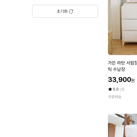
랍
장
초기화
6
단
(화
이
트/
투
명/
다
가
가든 라탄 서랍장
크
든
틱 수납장
투
라
할
명)
33,900
원
탄
인
서
가
평
상
5.0
(3)
랍
점
품
무료배송
5
평
장
점
수
일
만
반
점
형
에
3
단