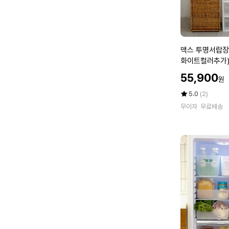
드
형
인
테
리
맥
맥스 투명서랍장 
어
스
화이트컬러추가
수
투
할
납
55,900
원
명
인
장
서
가
평
상
5.0
(2)
랍
점
품
무이자
무료배송
5
평
장
점
수
6
만
단
점
(투
에
명/
다
크
투
명/
화
이