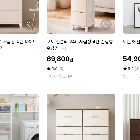
라
이
스
드
틱
형
수
인
좋
좋
납
테
아
아
장
리
요
요
보
모
0 서랍장 4단 와이드
보노 심플리 240 서랍장 4단 슬림형
모던 에
어
노
던
납장
수납장 1+1
수
심
에
할
할
납
69,800
54,9
원
플
센
인
인
장
리
셜
가
평
상
가
평
상
5.0
(3)
5.0
(3)
2
점
품
플
점
품
무이자
무료배송
무이자
무
5
평
5
평
4
라
점
수
점
수
0
스
만
만
서
틱
점
점
랍
서
에
에
장
랍
4
장
단
6
슬
단
림