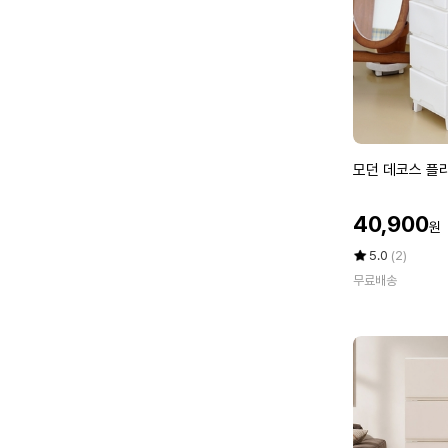
플
라
스
틱
수
납
장
모
모던 데코스 플
던
데
할
40,900
원
코
인
스
가
평
상
5.0
(2)
플
점
품
무료배송
5
평
라
점
수
스
만
틱
점
서
에
랍
장
4
단