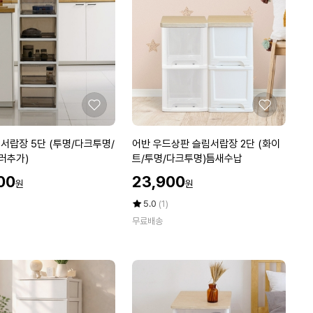
스
틱
서
랍
장
와
이
드
좋
좋
형
아
아
2
요
요
어
서랍장 5단 (투명/다크투명/
어반 우드상판 슬림서랍장 2단 (화이
단
반
러추가)
트/투명/다크투명)틈새수납
우
할
00
23,900
원
원
드
인
상
가
평
상
5.0
(1)
판
점
품
무료배송
5
평
슬
점
수
림
만
서
점
랍
에
장
2