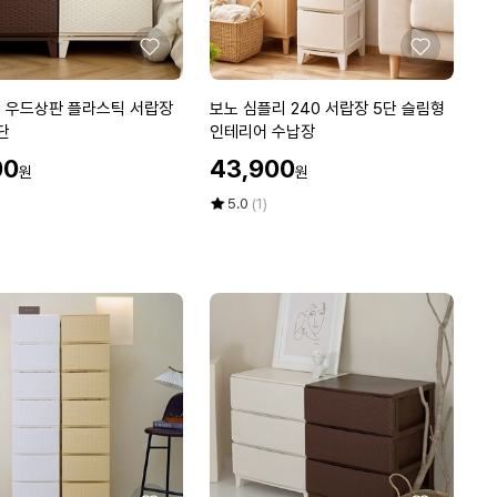
형
인
테
좋
좋
리
아
아
어
요
요
보
탄 우드상판 플라스틱 서랍장
보노 심플리 240 서랍장 5단 슬림형
수
노
단
인테리어 수납장
납
심
할
장
00
43,900
원
원
플
인
리
가
평
상
5.0
(1)
2
점
품
5
평
4
점
수
0
만
서
점
랍
에
장
5
단
슬
림
형
인