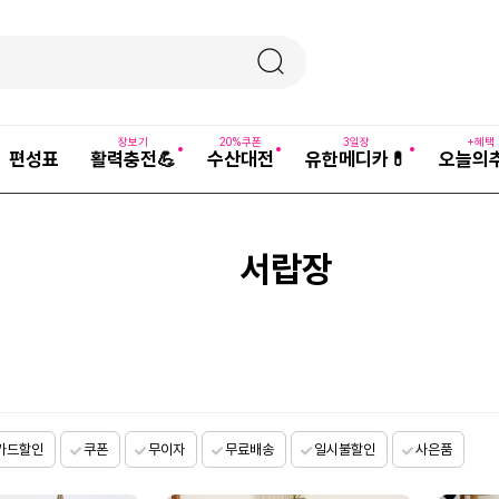
장보기
20%쿠폰
3일장
+혜택
편성표
활력충전💪
수산대전
유한메디카💊
오늘의
서랍장
카드할인
쿠폰
무이자
무료배송
일시불할인
사은품