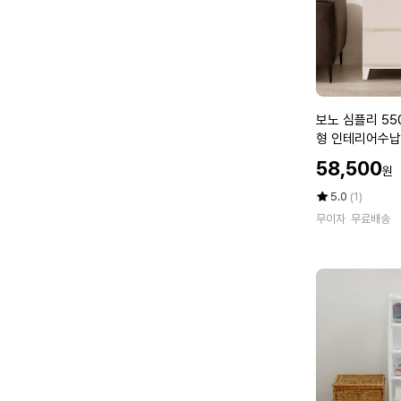
보
보노 심플리 55
노
형 인테리어수
심
할
58,500
원
플
인
리
가
평
상
5.0
(1)
5
점
품
무이자
무료배송
5
평
5
점
수
0
만
서
점
랍
에
장
4
단
와
이