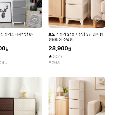
(화
이
트/
투
좋
좋
명/
아
아
다
요
요
보
센셜 플라스틱서랍장 6단
보노 심플리 240 서랍장 3단 슬림형
크
노
인테리어 수납장
투
심
할
명)
00
28,900
원
원
플
인
리
가
평
상
5.0
(1)
2
점
품
료배송
무료배송
5
평
4
점
수
0
만
서
점
랍
에
장
3
단
슬
림