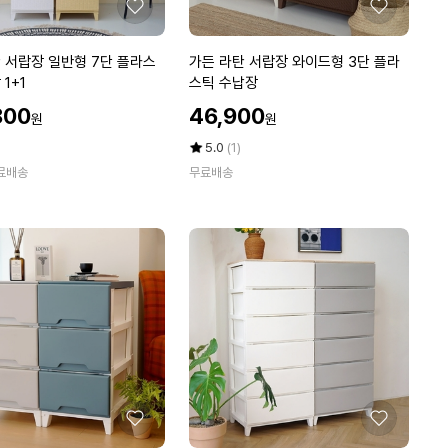
테
좋
좋
리
아
아
어
요
요
가
 서랍장 일반형 7단 플라스
가든 라탄 서랍장 와이드형 3단 플라
수
든
1+1
스틱 수납장
납
라
할
장
800
46,900
원
원
탄
인
서
가
평
상
5.0
(1)
랍
점
품
료배송
무료배송
5
평
장
점
수
와
만
이
점
드
에
형
3
단
플
라
스
틱
수
좋
좋
납