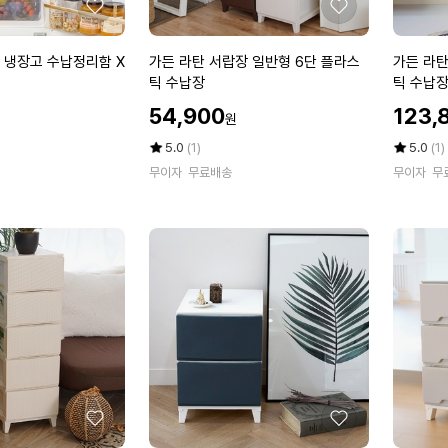
장
형
좋
좋
(내
2
아
아
추
단
요
요
가
가
 냉장고 수납정리함 X
가든 라탄 서랍장 일반형 6단 플라스
가든 라탄
럴
든
든
틱 수납장
틱 수납장 
오
라
라
할
할
크/
54,900
123,
원
탄
탄
인
인
화
서
서
가
평
상
가
평
상
5.0
(1)
5.0
(1)
이
랍
점
품
랍
점
품
트
무이자
무료배송
무이자
무
5
평
5
평
장
장
오
점
수
점
수
일
일
크/
만
만
반
반
티
점
점
형
형
에
에
크
6
7
오
단
단
크)
플
플
라
라
스
스
틱
틱
수
수
납
납
좋
좋
장
장