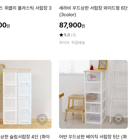
아
아
장
요
요
세
 위클리 플라스틱 서랍장 3
세라비 우드상판 서랍장 와이드형 6단
라
(3color)
비
할
00
87,900
원
원
우
인
드
가
평
상
5.0
(3)
상
점
품
무이자
무료배송
5
평
판
점
수
서
만
랍
점
장
에
와
이
드
형
6
단
(3
c
좋
좋
o
아
아
l
요
요
어
상판 슬림서랍장 4단 (화이
어반 우드상판 베이직 서랍장 5단 (화
o