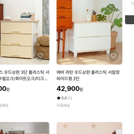
ico-
down
가
16
슬레진저
형
태
down
ico-
17
태
보
액체세탁세제
ico-
up
보
기
18
여성여름바지
up
ico-
기
19
여성여름블라우스
좋
좋
up
ico-
아
아
20
옥수수
요
요
에
 우드상판 3단 플라스틱 서
에버 라탄 우드상판 플라스틱 서랍장
up
ico-
버
내추럴오크/화이트오크/티크오
와이드형 2단
1
김치
라
할
00
42,900
ico-
up
원
원
탄
인
우
가
평
상
5.0
(1)
equal
드
점
품
료배송
무료배송
5
평
상
점
수
판
만
플
점
라
에