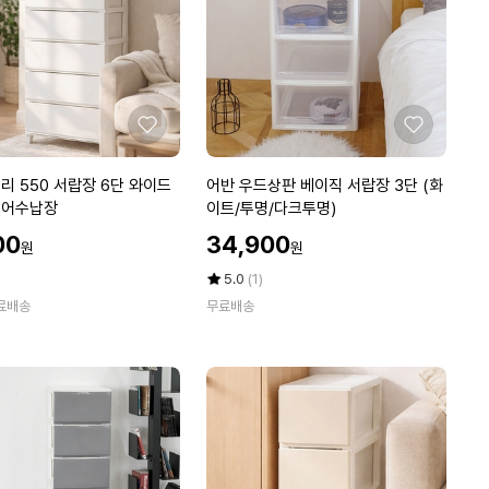
단
(화
이
트/
투
명/
좋
좋
다
아
아
크
요
요
어
리 550 서랍장 6단 와이드
어반 우드상판 베이직 서랍장 3단 (화
투
반
리어수납장
이트/투명/다크투명)
명)
우
할
틈
00
34,900
원
원
드
인
새
상
가
평
상
5.0
(1)
수
판
점
품
료배송
납
무료배송
5
평
베
점
수
이
만
직
점
서
에
랍
장
3
단