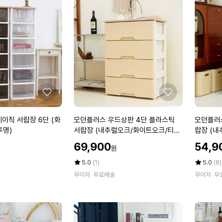
좋
좋
아
아
요
요
모
모
이직 서랍장 6단 (화
모던플러스 우드상판 4단 플라스틱
모던플러스
던
던
투명)
서랍장 (내추럴오크/화이트오크/티크
랍장 (
플
플
오크)
크)
할
할
69,900
54,9
원
러
러
인
인
스
스
가
평
상
가
평
상
5.0
(1)
5.0
(8)
우
점
품
우
점
품
무이자
무료배송
무이자
무
5
평
5
평
드
드
점
수
점
수
상
상
만
만
판
판
점
점
4
3
에
에