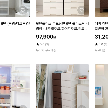
형
수
납
좋
좋
장
아
아
1
요
요
모
에
6단 (투명/다크투명/
모던플러스 우드상판 6단 플라스틱 서
에버 라
+
던
버
)
랍장 (내추럴오크/화이트오크/티크오
일반형 2
1
플
라
크)
할
할
97,900
31,2
원
러
탄
인
인
스
우
가
평
상
가
평
상
5.0
(3)
5.0
(1)
우
점
품
드
점
품
무이자
무료배송
무료배송
5
평
5
평
드
상
점
수
점
수
상
판
만
만
판
플
점
점
6
라
에
에
단
스
플
틱
라
서
스
랍
틱
장
서
일
랍
반