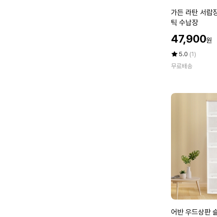
형)
가
가든 라탄 서랍장
2
든
틱 수납장
P
라
할
47,900
원
탄
인
서
가
평
상
5.0
(1)
랍
점
품
무료배송
5
평
장
점
수
일
만
반
점
형
에
5
단
플
라
스
틱
수
납
장
어
어반 우드상판 