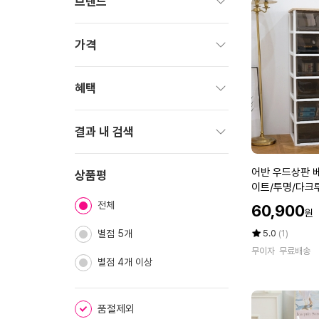
브랜드
펼
치
가격
기
펼
치
혜택
기
펼
치
결과 내 검색
기
펼
어
어반 우드상판 베
치
상품평
반
이트/투명/다크
기
우
전체
할
60,900
원
드
인
상
가
평
상
별점 5개
5.0
(1)
판
점
품
무이자
무료배송
5
평
베
별점 4개 이상
점
수
이
만
직
점
서
품절제외
에