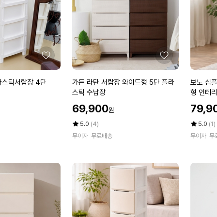
크
투
명/
화
이
트
좋
좋
컬
아
아
러
요
요
가
보
라스틱서랍장 4단
가든 라탄 서랍장 와이드형 5단 플라
보노 심플
추
든
노
스틱 수납장
형 인테
가)
라
심
할
할
69,900
79,9
원
탄
플
인
인
서
리
가
평
상
가
평
상
5.0
(4)
5.0
(1)
랍
점
품
5
점
품
무이자
무료배송
무이자
무
5
평
5
평
장
5
점
수
점
수
와
0
만
만
이
서
점
점
드
랍
에
에
형
장
5
6
단
단
플
와