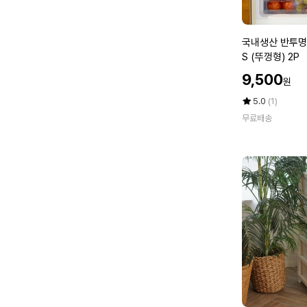
트
컬
러
국
국내생산 반투명
추
내
S (뚜껑형) 2P
가)
생
할
9,500
원
산
인
반
가
평
상
5.0
(1)
투
점
품
무료배송
5
평
명
점
수
냉
만
장
점
고
에
수
납
정
리
함
X
S
(뚜
껑