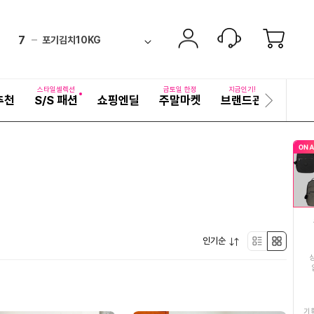
6
여름여성티셔츠
down
ico-
펼
7
포기김치10KG
치
검
ico-
equal
기
색
8
남성여름청바지
어
equal
ico-
자
스타일셀렉션
금토일 한정
지금인기!
추천
S/S 패션
쇼핑엔딜
주말마켓
브랜드관
기획전
세
다
9
마담4060
new
ico-
히
음
보
슬
10
여름여성인견바지
기
new
ico-
라
이
11
인견잠옷세트
드
ico-
up
12
키플링
up
ico-
펼
13
인기순
비비온에어스텝바운스
리
박
new
ico-
치
기
14
사과
스
스
up
ico-
15
순금
트
형
기