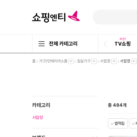
추천!
전체 카테고리
TV쇼핑
이
전
슬
펼
펼
펼
펼
펼
홈
가구/인테리어소품
침실가구
서랍장
서랍장
라
치
치
치
치
치
기
기
기
기
기
이
드
카테고리
총
484
개
서랍장
앱적립